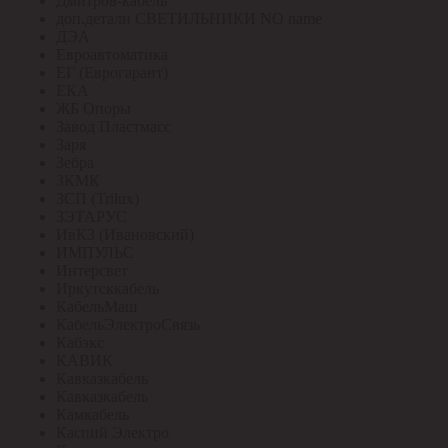
Дмитров-кабель
доп.детали СВЕТИЛЬНИКИ NO name
ДЭА
Евроавтоматика
ЕГ (Еврогарант)
ЕКА
ЖБ Опоры
Завод Пластмасс
Заря
Зебра
ЗКМК
ЗСП (Trilux)
ЗЭТАРУС
ИвКЗ (Ивановский)
ИМПУЛЬС
Интерсвет
Иркутсккабель
КабельМаш
КабельЭлектроСвязь
Кабэкс
КАВИК
Кавказкабель
Кавказкабель
Камкабель
Каспий Электро