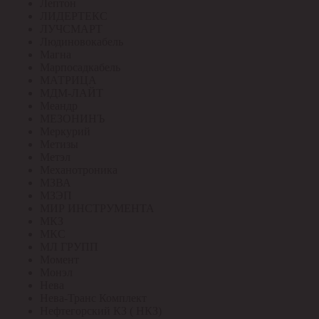
Лептон
ЛИДЕРТЕКС
ЛУЧСМАРТ
Людиновокабель
Магна
Марпосадкабель
МАТРИЦА
МДМ-ЛАЙТ
Меандр
МЕЗОНИНЪ
Меркурий
Метизы
Метэл
Механотроника
МЗВА
МЗЭП
МИР ИНСТРУМЕНТА
МКЗ
МКС
МЛ ГРУПП
Момент
Монэл
Нева
Нева-Транс Комплект
Нефтегорский КЗ ( НКЗ)