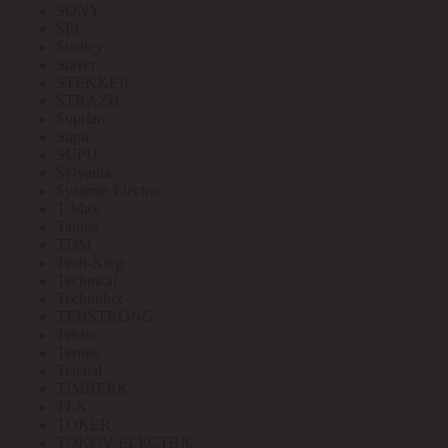
SONY
SPL
Stanley
Stayer
STEKKER
STRAZH
Suprlan
Supu
SUPU
Sylvania
Systeme Electric
T-Max
Tantos
TDM
Tech-Krep
Technical
Technolux
TEHSTRONG
Tekfor
Terneo
Tetenal
TIMBERK
TLK
TOKER
TOKOV ELECTRIC