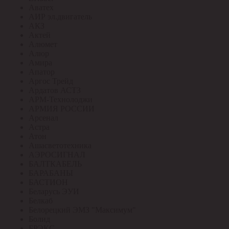
Аватех
АИР эл.двигатель
АКЗ
Актей
Алюмет
Алюр
Амира
Апатор
Аргос Трейд
Ардатов АСТЗ
АРМ-Технолоджи
АРМИЯ РОССИИ
Арсенал
Астра
Атон
Ашасветотехника
АЭРОСИГНАЛ
БАЛТКАБЕЛЬ
БАРАБАНЫ
БАСТИОН
Беларусь ЭУИ
Белкаб
Белорецкий ЭМЗ "Максимум"
Болид
БРЭКС