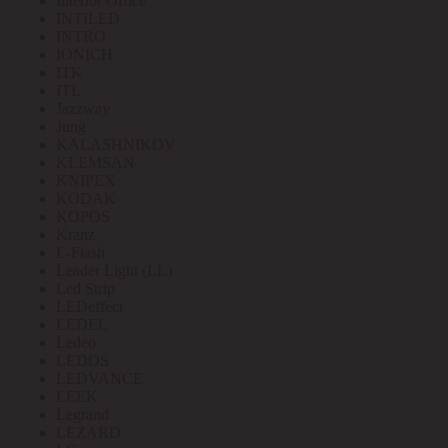
Interior Office
INTILED
INTRO
IONICH
ITK
ITL
Jazzway
Jung
KALASHNIKOV
KLEMSAN
KNIPEX
KODAK
KOPOS
Kranz
L-Flash
Leader Light (LL)
Led Strip
LEDeffect
LEDEL
Ledeo
LEDOS
LEDVANCE
LEEK
Legrand
LEZARD