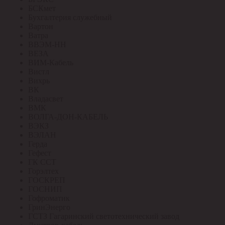
БСКмет
Бухгалтерия служебный
Вартон
Ватра
ВВЭМ-НН
ВЕЗА
ВИМ-Кабель
Вистл
Вихрь
ВК
Владасвет
ВМК
ВОЛГА-ДОН-КАБЕЛЬ
ВЭКЗ
ВЭЛАН
Герда
Гефест
ГК ССТ
Горэлтех
ГОСКРЕП
ГОСНИП
Гофроматик
ГринЭнерго
ГСТЗ Гагаринский светотехнический завод