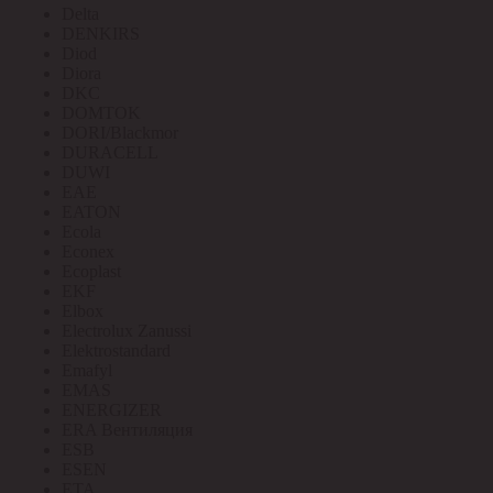
Delta
DENKIRS
Diod
Diora
DKC
DOMTOK
DORI/Blackmor
DURACELL
DUWI
EAE
EATON
Ecola
Econex
Ecoplast
EKF
Elbox
Electrolux Zanussi
Elektrostandard
Emafyl
EMAS
ENERGIZER
ERA Вентиляция
ESB
ESEN
ETA