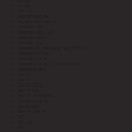
Штиль
Э-Пласт
Экотон
Эксперт-кабель
Эл. Бытовые изделия
Электрокабель
Электрокабель АО
Электроконтакт
Электролоток
Электрооборудование под ЗАКАЗ
Электротехмаш
Электротехник
Электротехника и Автоматика
Электрофидер
Элетех
Элкаб
ЭМ-КАБЕЛЬ
ЭНЕРГИЯ
ЭНЕРГОЗАЩИТА
Энергокомплект
Энергомера
ЭНЕРГОМИР
ЭРА
ЭРА АР
ЭРГ