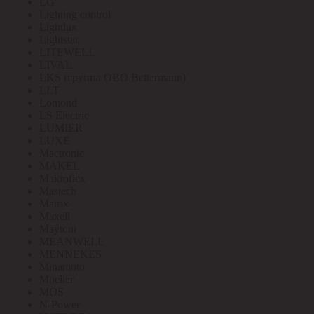
LG
Lighting control
Lightlux
Lightstar
LITEWELL
LIVAL
LKS (группа OBO Bettermann)
LLT
Lomond
LS Electric
LUMIER
LUXE
Mactronic
MAKEL
Makroflex
Mastech
Matrix
Maxell
Maytoni
MEANWELL
MENNEKES
Minamoto
Moeller
MOS
N-Power