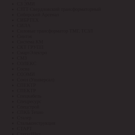
СЗ ЭМИ
СЗТТ Свердловский трансформаторный
Сибирский Арсенал
СИБРТЕХ
СИЛА
Силовые трансформатор ТМГ, ТСЗЛ
Синтэк
Система КМ
СКТ ГРУПП
СмартЭлектро
СМЗ
СОЛЕКС
Сосна
СОЭМИ
Союз (Универсал)
СПЕКТР
СПЕКТР
Спецкабель
Спецресурс
Спецстрой
СПКБ Техно
Сталер
Стальконструкция
СТАРТ
СтатусЩит