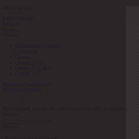
Отдел продаж
8 800 6000-600
Каталог
Акции
Сервис
Инструкция по работе
с сервисом
Оплата
Сервис ЭДО
Сервис ИТС-КА
Сервис API
Контакты
О компании
Вход
Регистрация
Крупнейший поставщик электро-технической продукции в
России
Найти
Искать по всем разделам