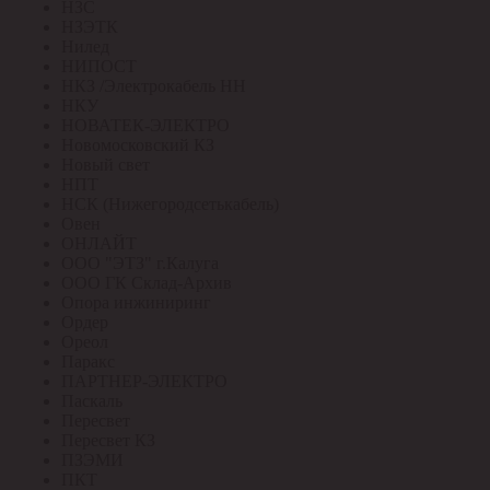
НЗС
НЗЭТК
Нилед
НИПОСТ
НКЗ /Электрокабель НН
НКУ
НОВАТЕК-ЭЛЕКТРО
Новомосковский КЗ
Новый свет
НПТ
НСК (Нижегородсетькабель)
Овен
ОНЛАЙТ
ООО "ЭТЗ" г.Калуга
ООО ГК Склад-Архив
Опора инжиниринг
Ордер
Ореол
Паракс
ПАРТНЕР-ЭЛЕКТРО
Паскаль
Пересвет
Пересвет КЗ
ПЗЭМИ
ПКТ