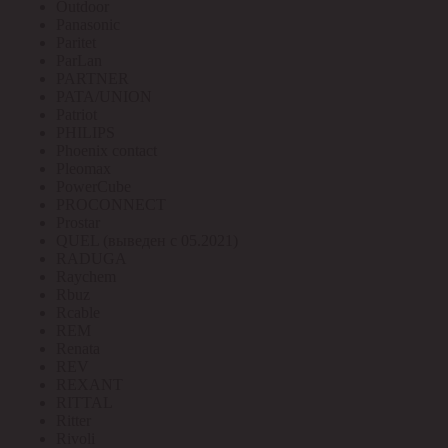
Outdoor
Panasonic
Paritet
ParLan
PARTNER
PATA/UNION
Patriot
PHILIPS
Phoenix contact
Pleomax
PowerCube
PROCONNECT
Prostar
QUEL (выведен с 05.2021)
RADUGA
Raychem
Rbuz
Rcable
REM
Renata
REV
REXANT
RITTAL
Ritter
Rivoli