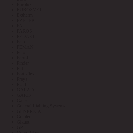
Eurolux
EUROSVET
Extherm
EZETEK
FA
FAROS
FEDAST
Felo
FEMAN
Feron
Ferrol
Finder
FIT
Fortisflex
Freya
FUJI
GALAD
GARIN
Gauss
General Lighting Systems
GENERICA
Geniled
Gigant
GP
Grand Meyer