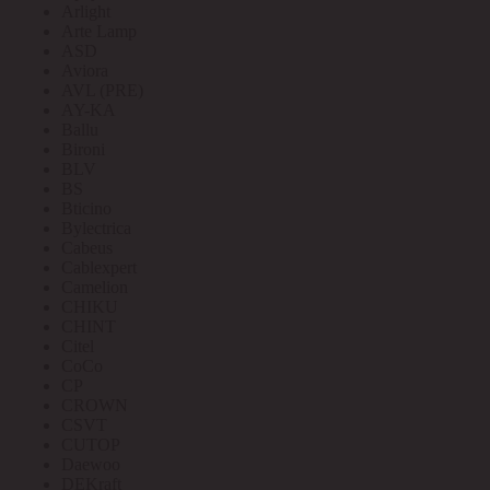
Arlight
Arte Lamp
ASD
Aviora
AVL (PRE)
AY-KA
Ballu
Bironi
BLV
BS
Bticino
Bylectrica
Cabeus
Cablexpert
Camelion
CHIKU
CHINT
Citel
CoCo
CP
CROWN
CSVT
CUTOP
Daewoo
DEKraft