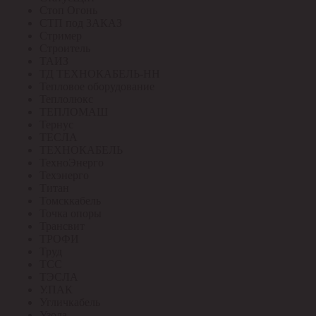
Стоп Огонь
СТП под ЗАКАЗ
Стример
Строитель
ТАИЗ
ТД ТЕХНОКАБЕЛЬ-НН
Тепловое оборудование
Теплолюкс
ТЕПЛОМАШ
Тернус
ТЕСЛА
ТЕХНОКАБЕЛЬ
ТехноЭнерго
Техэнерго
Титан
Томсккабель
Точка опоры
Трансвит
ТРОФИ
Труд
ТСС
ТЭСЛА
У.ПАК
Угличкабель
Узола