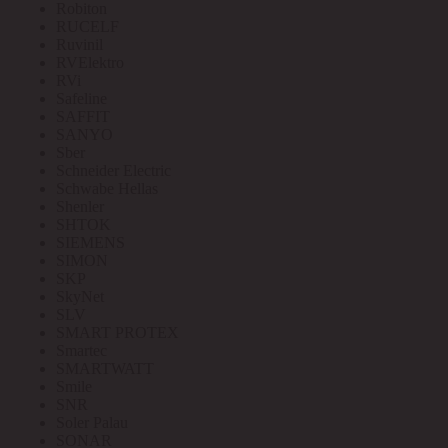
Robiton
RUCELF
Ruvinil
RVElektro
RVi
Safeline
SAFFIT
SANYO
Sber
Schneider Electric
Schwabe Hellas
Shenler
SHTOK
SIEMENS
SIMON
SKP
SkyNet
SLV
SMART PROTEX
Smartec
SMARTWATT
Smile
SNR
Soler Palau
SONAR