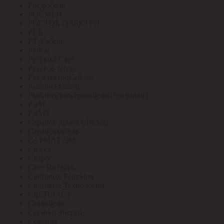
Росдюбель
РОСМЕН
РОСТОК-ЭЛЕКТРО
РСК
РТ-Кабель
Рубеж
Русский Свет
Русское тепло
РусЭлектроКабель
Рыбинсккабель
Рыбинскэлектрокабель(Призмиан)
РЭМ
РЭМЗ
Саранск лампа (Лисма)
Сарансккабель
САРМАТ-ЭМ
Сварог
Сварог
Свет Витебск
Световые Решения
Световые Технологии
СДСПЛАСТ
Севкабель
СегментЭнерго
Секунда