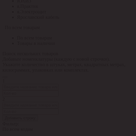
ЮАИЗ
я.Практик
я.Электрощит
Ярославский кабель
По всем товарам
По всем товарам
Товары в наличии
Поиск нескольких товаров
Добавьте номенклатуры (каждую с новой строчки).
Укажите количество в штуках, метрах, квадратных метрах,
килограммах, упаковках или комплектах.
1
2
Добавить строку
Фильтр:
По всем кодам