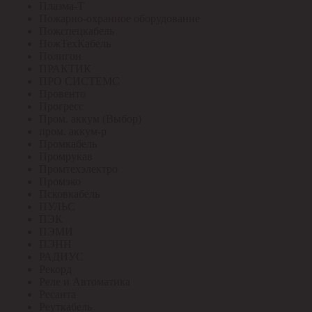
Плазма-Т
Пожарно-охранное оборудование
Пожспецкабель
ПожТехКабель
Полигон
ПРАКТИК
ПРО СИСТЕМС
Провенто
Прогресс
Пром. аккум (Выбор)
пром. аккум-р
Промкабель
Промрукав
Промтехэлектро
Промэко
Псковкабель
ПУЛЬС
ПЭК
ПЭМИ
ПЭНН
РАДИУС
Рекорд
Реле и Автоматика
Ресанта
Реуткабель