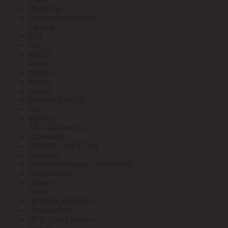
УралПласт
Услуги бухгалтерия
Уфакор
Ф-Т
ФА
ФАZА
Фабер
ФЕРЕКС
Фокус
Фотон
ФотоРАЗОВЫЕ
ФП
Фрунзе
ХКА (Кольчуга)
Хозтовары
ХОМОВ ЭЛЕКТРО
Цветлит
Центр кабельных технологий
Центркабель
Циркон
ЦМО
ЧЕТЫРЕ СЕЗОНА
Чувашкабель
ЧУП Элект Белтиз