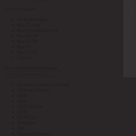
По всем кодам
По всем кодам
Код Толедо
Код производителя
Код РАЭК
Код ETIM
Код РС
Код ЭТМ
Прочие
По всем производителям
По всем производителям
.Systeme Electric
ABB
ABL
AGIS Profile
ALB
ALTECO
Ansmann
APC
Apeyron Electrics