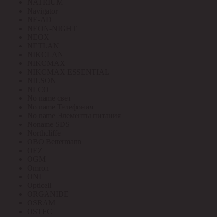
NATRIUM
Navigator
NE-AD
NEON-NIGHT
NEOX
NETLAN
NIKOLAN
NIKOMAX
NIKOMAX ESSENTIAL
NILSON
NLCO
No name свет
No name Телефония
No name Элементы питания
Noname SDS
Northcliffe
OBO Bettermann
OEZ
OGM
Omron
ONI
Opticell
ORGANIDE
OSRAM
OSTEC