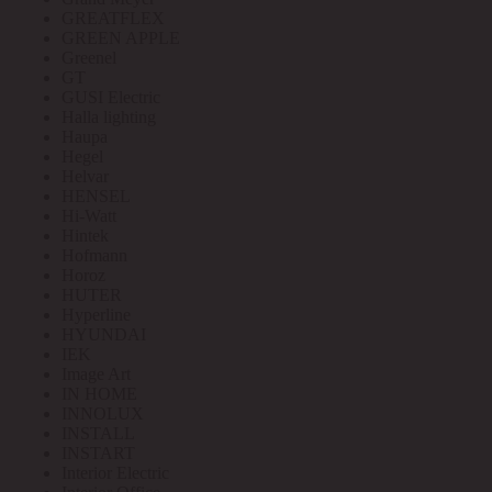
GREATFLEX
GREEN APPLE
Greenel
GT
GUSI Electric
Halla lighting
Haupa
Hegel
Helvar
HENSEL
Hi-Watt
Hintek
Hofmann
Horoz
HUTER
Hyperline
HYUNDAI
IEK
Image Art
IN HOME
INNOLUX
INSTALL
INSTART
Interior Electric