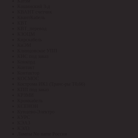
Катэм
Кашинский З-д
КВАНТ счетчик
КвантКабель
КВТ
КВТ_перевод
КЗОЦМ
Кирскабель
КиЭМ
Клинцовское УПП
КНС под заказ
Конкорд
Контакт
Контактор
КОСМОС
Кострома ИК1 (Транс-ры Т0,66)
КПП под заказ
КРЗМИ
Кромкабель
КСЕНОН
Кунцево-Электро
КУРС
КЭАЗ
КЭЛЗ
Лампы No name Россия