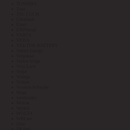
TOSHIBA
Toua
TSC LUCH
Ultraflash
Uniel
UNIVersal
VARTA
VEDA
VEKTOR BATTERY
Vektor Energy
Vergokan
Verlen-Volga
Vivo Luce
Volpe
Voltega
Voltum
Vossloh-Schwabe
Wago
weidmuller
Welrok
Werkel
WOLTA
WRLine
Zitar
ZKabel