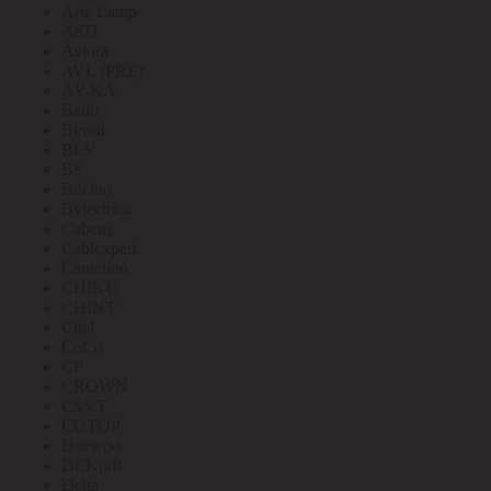
Arte Lamp
ASD
Aviora
AVL (PRE)
AY-KA
Ballu
Bironi
BLV
BS
Bticino
Bylectrica
Cabeus
Cablexpert
Camelion
CHIKU
CHINT
Citel
CoCo
CP
CROWN
CSVT
CUTOP
Daewoo
DEKraft
Delta