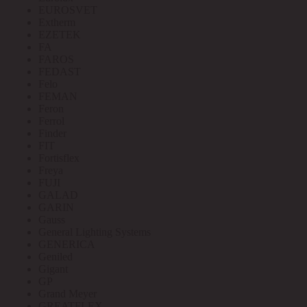
EUROSVET
Extherm
EZETEK
FA
FAROS
FEDAST
Felo
FEMAN
Feron
Ferrol
Finder
FIT
Fortisflex
Freya
FUJI
GALAD
GARIN
Gauss
General Lighting Systems
GENERICA
Geniled
Gigant
GP
Grand Meyer
GREATFLEX