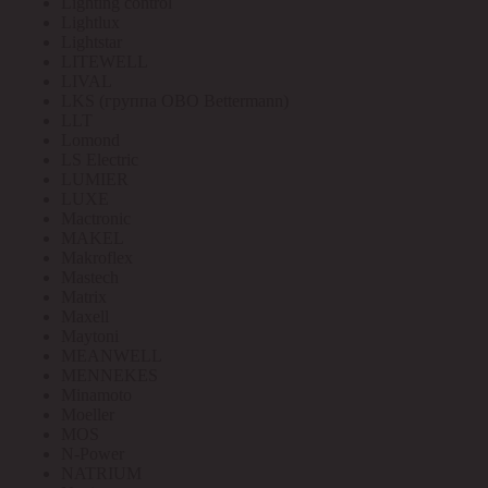
Lighting control
Lightlux
Lightstar
LITEWELL
LIVAL
LKS (группа OBO Bettermann)
LLT
Lomond
LS Electric
LUMIER
LUXE
Mactronic
MAKEL
Makroflex
Mastech
Matrix
Maxell
Maytoni
MEANWELL
MENNEKES
Minamoto
Moeller
MOS
N-Power
NATRIUM