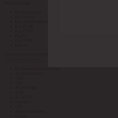
По всем кодам
По всем кодам
Код Толедо
Код производителя
Код РАЭК
Код ETIM
Код РС
Код ЭТМ
Прочие
По всем производителям
По всем производителям
.Systeme Electric
ABB
ABL
AGIS Profile
ALB
ALTECO
Ansmann
APC
Apeyron Electrics
Arlight