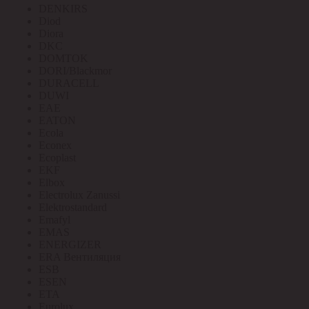
DENKIRS
Diod
Diora
DKC
DOMTOK
DORI/Blackmor
DURACELL
DUWI
EAE
EATON
Ecola
Econex
Ecoplast
EKF
Elbox
Electrolux Zanussi
Elektrostandard
Emafyl
EMAS
ENERGIZER
ERA Вентиляция
ESB
ESEN
ETA
Eurolux