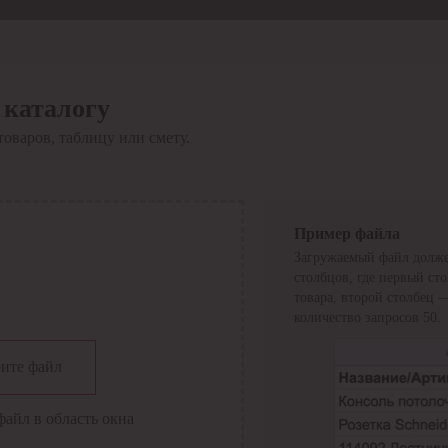
 каталогу
товаров, таблицу или смету.
Пример файла
Загружаемый файл долже
столбцов, где первый ст
товара, второй столбец 
количество запросов 50.
сии
ите файл
файл в область окна