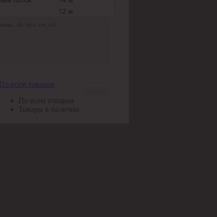
ы: .xls,.xlsx,.csv,.ods
По всем товарам
Найти
По всем товарам
Товары в наличии