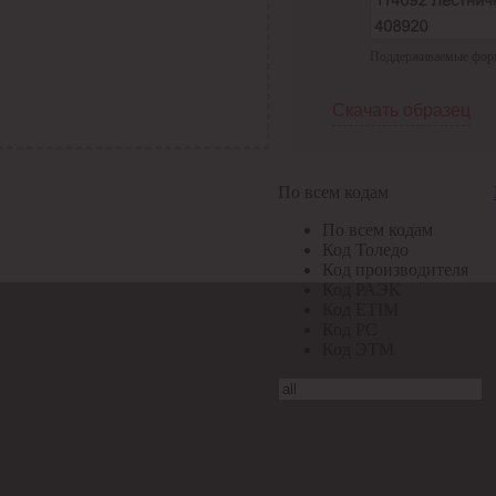
Поддерживаемые формат
Скачать образец
По всем кодам
По всем кодам
Код Толедо
Код производителя
Код РАЭК
Код ETIM
Код РС
Код ЭТМ