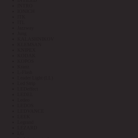
INTILED
INTRO
IONICH
ITK
ITL
Jazzway
Jung
KALASHNIKOV
KLEMSAN
KNIPEX
KODAK
KOPOS
Kranz
L-Flash
Leader Light (LL)
Led Strip
LEDeffect
LEDEL
Ledeo
LEDOS
LEDVANCE
LEEK
Legrand
LEZARD
LG