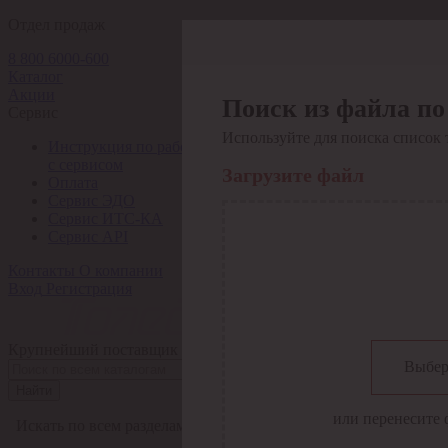
Отдел продаж
8 800 6000-600
Каталог
Акции
Поиск из файла по
Сервис
Используйте для поиска список 
Инструкция по работе
с сервисом
Загрузите файл
Оплата
Сервис ЭДО
Сервис ИТС-КА
Сервис API
Контакты
О компании
Вход
Регистрация
Крупнейший поставщик электро-технической продукции в Рос
Выбер
Найти
или перенесите 
Искать по всем разделам