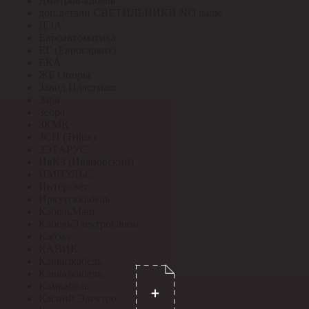
Дмитров-кабель
доп.детали СВЕТИЛЬНИКИ NO name
ДЭА
Евроавтоматика
ЕГ (Еврогарант)
ЕКА
ЖБ Опоры
Завод Пластмасс
Заря
Зебра
ЗКМК
ЗСП (Trilux)
ЗЭТАРУС
ИвКЗ (Ивановский)
ИМПУЛЬС
Интерсвет
Иркутсккабель
КабельМаш
КабельЭлектроСвязь
Кабэкс
КАВИК
Кавказкабель
Кавказкабель
Камкабель
Каспий Электро