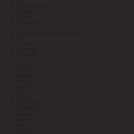
LG
Lighting control
Lightlux
Lightstar
LITEWELL
LIVAL
LKS (группа OBO Bettermann)
LLT
Lomond
LS Electric
LUMIER
LUXE
Mactronic
MAKEL
Makroflex
Mastech
Matrix
Maxell
Maytoni
MEANWELL
MENNEKES
Minamoto
Moeller
MOS
N-Power