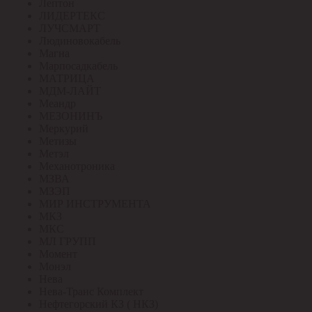
Лептон
ЛИДЕРТЕКС
ЛУЧСМАРТ
Людиновокабель
Магна
Марпосадкабель
МАТРИЦА
МДМ-ЛАЙТ
Меандр
МЕЗОНИНЪ
Меркурий
Метизы
Метэл
Механотроника
МЗВА
МЗЭП
МИР ИНСТРУМЕНТА
МКЗ
МКС
МЛ ГРУПП
Момент
Монэл
Нева
Нева-Транс Комплект
Нефтегорский КЗ ( НКЗ)