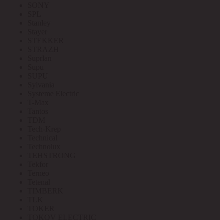
SONY
SPL
Stanley
Stayer
STEKKER
STRAZH
Suprlan
Supu
SUPU
Sylvania
Systeme Electric
T-Max
Tantos
TDM
Tech-Krep
Technical
Technolux
TEHSTRONG
Tekfor
Terneo
Tetenal
TIMBERK
TLK
TOKER
TOKOV ELECTRIC