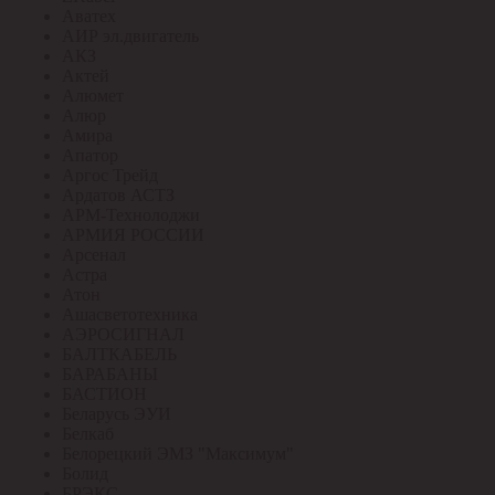
Аватех
АИР эл.двигатель
АКЗ
Актей
Алюмет
Алюр
Амира
Апатор
Аргос Трейд
Ардатов АСТЗ
АРМ-Технолоджи
АРМИЯ РОССИИ
Арсенал
Астра
Атон
Ашасветотехника
АЭРОСИГНАЛ
БАЛТКАБЕЛЬ
БАРАБАНЫ
БАСТИОН
Беларусь ЭУИ
Белкаб
Белорецкий ЭМЗ "Максимум"
Болид
БРЭКС