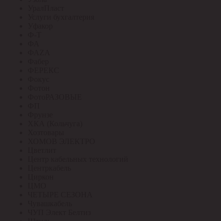
УралПласт
Услуги бухгалтерия
Уфакор
Ф-Т
ФА
ФАZА
Фабер
ФЕРЕКС
Фокус
Фотон
ФотоРАЗОВЫЕ
ФП
Фрунзе
ХКА (Кольчуга)
Хозтовары
ХОМОВ ЭЛЕКТРО
Цветлит
Центр кабельных технологий
Центркабель
Циркон
ЦМО
ЧЕТЫРЕ СЕЗОНА
Чувашкабель
ЧУП Элект Белтиз