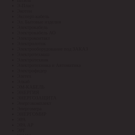
Штиль
Э-Пласт
Экотон
Эксперт-кабель
Эл. Бытовые изделия
Электрокабель
Электрокабель АО
Электроконтакт
Электролоток
Электрооборудование под ЗАКАЗ
Электротехмаш
Электротехник
Электротехника и Автоматика
Электрофидер
Элетех
Элкаб
ЭМ-КАБЕЛЬ
ЭНЕРГИЯ
ЭНЕРГОЗАЩИТА
Энергокомплект
Энергомера
ЭНЕРГОМИР
ЭРА
ЭРА АР
ЭРГ