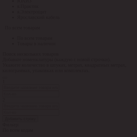
ЮАИЗ
я.Практик
я.Электрощит
Ярославский кабель
По всем товарам
По всем товарам
Товары в наличии
Поиск нескольких товаров
Добавьте номенклатуры (каждую с новой строчки).
Укажите количество в штуках, метрах, квадратных метрах,
килограммах, упаковках или комплектах.
1
2
Добавить строку
Фильтр:
По всем кодам