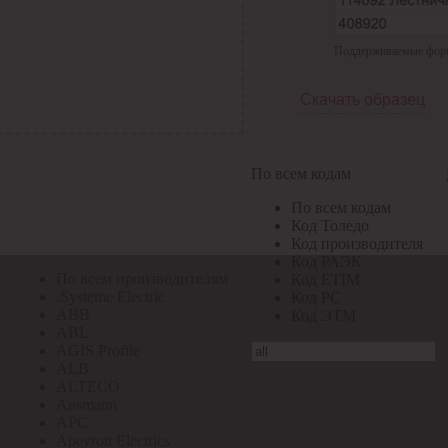
По всем кодам
Поддерживаемые формат
По всем кодам
Код Толедо
Код производителя
Скачать образец
Код РАЭК
Код ETIM
Код РС
Код ЭТМ
По всем кодам
Прочие
По всем кодам
По всем производителям
Код Толедо
Код производителя
Код РАЭК
По всем производителям
Код ETIM
.Systeme Electric
Код РС
ABB
Код ЭТМ
ABL
AGIS Profile
ALB
ALTECO
Ansmann
APC
Apeyron Electrics