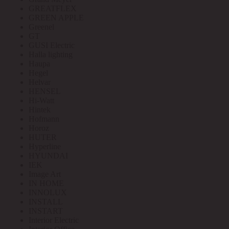
GREATFLEX
GREEN APPLE
Greenel
GT
GUSI Electric
Halla lighting
Haupa
Hegel
Helvar
HENSEL
Hi-Watt
Hintek
Hofmann
Horoz
HUTER
Hyperline
HYUNDAI
IEK
Image Art
IN HOME
INNOLUX
INSTALL
INSTART
Interior Electric