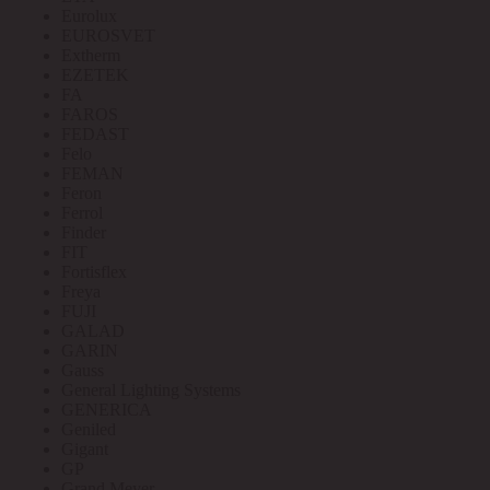
Eurolux
EUROSVET
Extherm
EZETEK
FA
FAROS
FEDAST
Felo
FEMAN
Feron
Ferrol
Finder
FIT
Fortisflex
Freya
FUJI
GALAD
GARIN
Gauss
General Lighting Systems
GENERICA
Geniled
Gigant
GP
Grand Meyer