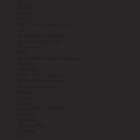
НЗС
НЗЭТК
Нилед
НИПОСТ
НКЗ /Электрокабель НН
НКУ
НОВАТЕК-ЭЛЕКТРО
Новомосковский КЗ
Новый свет
НПТ
НСК (Нижегородсетькабель)
Овен
ОНЛАЙТ
ООО "ЭТЗ" г.Калуга
ООО ГК Склад-Архив
Опора инжиниринг
Ордер
Ореол
Паракс
ПАРТНЕР-ЭЛЕКТРО
Паскаль
Пересвет
Пересвет КЗ
ПЗЭМИ
ПКТ