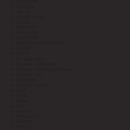
NATRIUM
Navigator
NE-AD
NEON-NIGHT
NEOX
NETLAN
NIKOLAN
NIKOMAX
NIKOMAX ESSENTIAL
NILSON
NLCO
No name свет
No name Телефония
No name Элементы питания
Noname SDS
Northcliffe
OBO Bettermann
OEZ
OGM
Omron
ONI
Opticell
ORGANIDE
OSRAM
OSTEC