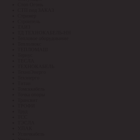
Стоп Огонь
СТП под ЗАКАЗ
Стример
Строитель
ТАИЗ
ТД ТЕХНОКАБЕЛЬ-НН
Тепловое оборудование
Теплолюкс
ТЕПЛОМАШ
Тернус
ТЕСЛА
ТЕХНОКАБЕЛЬ
ТехноЭнерго
Техэнерго
Титан
Томсккабель
Точка опоры
Трансвит
ТРОФИ
Труд
ТСС
ТЭСЛА
У.ПАК
Угличкабель
Узола