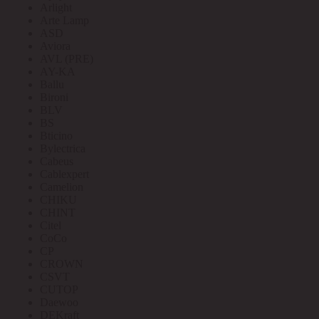
Arlight
Arte Lamp
ASD
Aviora
AVL (PRE)
AY-KA
Ballu
Bironi
BLV
BS
Bticino
Bylectrica
Cabeus
Cablexpert
Camelion
CHIKU
CHINT
Citel
CoCo
CP
CROWN
CSVT
CUTOP
Daewoo
DEKraft