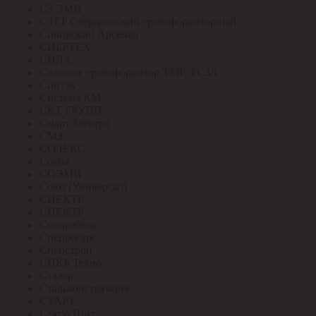
СЗ ЭМИ
СЗТТ Свердловский трансформаторный
Сибирский Арсенал
СИБРТЕХ
СИЛА
Силовые трансформатор ТМГ, ТСЗЛ
Синтэк
Система КМ
СКТ ГРУПП
СмартЭлектро
СМЗ
СОЛЕКС
Сосна
СОЭМИ
Союз (Универсал)
СПЕКТР
СПЕКТР
Спецкабель
Спецресурс
Спецстрой
СПКБ Техно
Сталер
Стальконструкция
СТАРТ
СтатусЩит