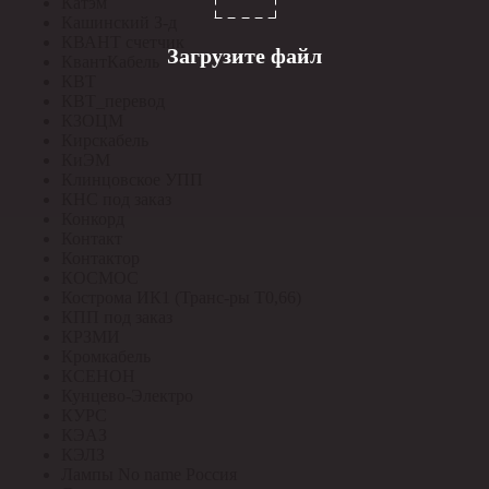
Катэм
Кашинский З-д
КВАНТ счетчик
Загрузите файл
КвантКабель
КВТ
КВТ_перевод
КЗОЦМ
Кирскабель
КиЭМ
Клинцовское УПП
КНС под заказ
Конкорд
Контакт
Контактор
КОСМОС
Кострома ИК1 (Транс-ры Т0,66)
КПП под заказ
КРЗМИ
Кромкабель
КСЕНОН
Кунцево-Электро
КУРС
КЭАЗ
КЭЛЗ
Лампы No name Россия