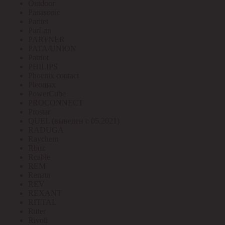
Outdoor
Panasonic
Paritet
ParLan
PARTNER
PATA/UNION
Patriot
PHILIPS
Phoenix contact
Pleomax
PowerCube
PROCONNECT
Prostar
QUEL (выведен с 05.2021)
RADUGA
Raychem
Rbuz
Rcable
REM
Renata
REV
REXANT
RITTAL
Ritter
Rivoli