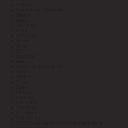
БСКмет
Бухгалтерия служебный
Вартон
Ватра
ВВЭМ-НН
ВЕЗА
ВИМ-Кабель
Вистл
Вихрь
ВК
Владасвет
ВМК
ВОЛГА-ДОН-КАБЕЛЬ
ВЭКЗ
ВЭЛАН
Герда
Гефест
ГК ССТ
Горэлтех
ГОСКРЕП
ГОСНИП
Гофроматик
ГринЭнерго
ГСТЗ Гагаринский светотехнический завод