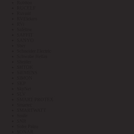
Robiton
RUCELF
Ruvinil
RVElektro
RVi
Safeline
SAFFIT
SANYO
Sber
Schneider Electric
Schwabe Hellas
Shenler
SHTOK
SIEMENS
SIMON
SKP
SkyNet
SLV
SMART PROTEX
Smartec
SMARTWATT
Smile
SNR
Soler Palau
SONAR