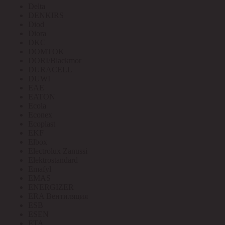
Delta
DENKIRS
Diod
Diora
DKC
DOMTOK
DORI/Blackmor
DURACELL
DUWI
EAE
EATON
Ecola
Econex
Ecoplast
EKF
Elbox
Electrolux Zanussi
Elektrostandard
Emafyl
EMAS
ENERGIZER
ERA Вентиляция
ESB
ESEN
ETA