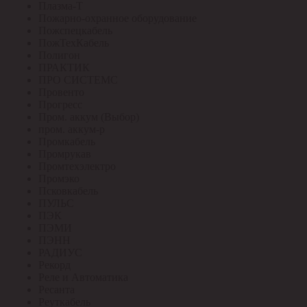
Плазма-Т
Пожарно-охранное оборудование
Пожспецкабель
ПожТехКабель
Полигон
ПРАКТИК
ПРО СИСТЕМС
Провенто
Прогресс
Пром. аккум (Выбор)
пром. аккум-р
Промкабель
Промрукав
Промтехэлектро
Промэко
Псковкабель
ПУЛЬС
ПЭК
ПЭМИ
ПЭНН
РАДИУС
Рекорд
Реле и Автоматика
Ресанта
Реуткабель