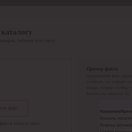
Отдел продаж
8 800 6000-600
Каталог
Акции
 каталогу
Сервис
товаров, таблицу или смету.
Инструкция по работе
с сервисом
Оплата
Сервис ЭДО
Сервис ИТС-КА
Пример файла
Сервис API
Загружаемый файл долже
Контакты
О компании
столбцов, где первый ст
Вход
Регистрация
товара, второй столбец 
количество запросов 50.
Крупнейший поставщик электро-технической продукции в
ите файл
России
Найти
файл в область окна
Искать по всем разделам