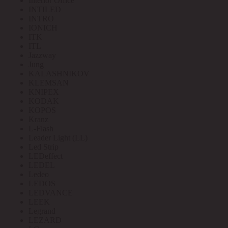
Interior Office
INTILED
INTRO
IONICH
ITK
ITL
Jazzway
Jung
KALASHNIKOV
KLEMSAN
KNIPEX
KODAK
KOPOS
Kranz
L-Flash
Leader Light (LL)
Led Strip
LEDeffect
LEDEL
Ledeo
LEDOS
LEDVANCE
LEEK
Legrand
LEZARD