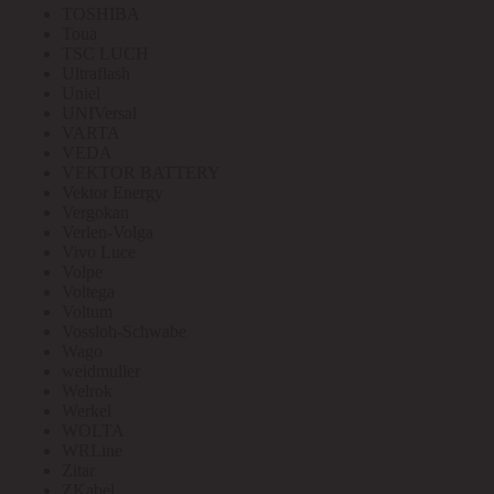
TOSHIBA
Toua
TSC LUCH
Ultraflash
Uniel
UNIVersal
VARTA
VEDA
VEKTOR BATTERY
Vektor Energy
Vergokan
Verlen-Volga
Vivo Luce
Volpe
Voltega
Voltum
Vossloh-Schwabe
Wago
weidmuller
Welrok
Werkel
WOLTA
WRLine
Zitar
ZKabel