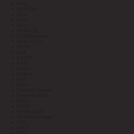
Delta
DENKIRS
Diod
Diora
DKC
DOMTOK
DORI/Blackmor
DURACELL
DUWI
EAE
EATON
Ecola
Econex
Ecoplast
EKF
Elbox
Electrolux Zanussi
Elektrostandard
Emafyl
EMAS
ENERGIZER
ERA Вентиляция
ESB
ESEN
ETA