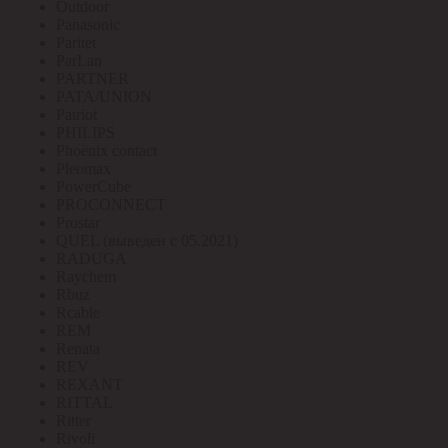
Outdoor
Panasonic
Paritet
ParLan
PARTNER
PATA/UNION
Patriot
PHILIPS
Phoenix contact
Pleomax
PowerCube
PROCONNECT
Prostar
QUEL (выведен с 05.2021)
RADUGA
Raychem
Rbuz
Rcable
REM
Renata
REV
REXANT
RITTAL
Ritter
Rivoli