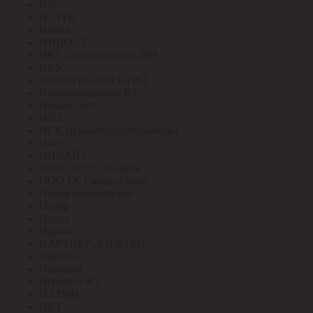
НЗС
НЗЭТК
Нилед
НИПОСТ
НКЗ /Электрокабель НН
НКУ
НОВАТЕК-ЭЛЕКТРО
Новомосковский КЗ
Новый свет
НПТ
НСК (Нижегородсетькабель)
Овен
ОНЛАЙТ
ООО "ЭТЗ" г.Калуга
ООО ГК Склад-Архив
Опора инжиниринг
Ордер
Ореол
Паракс
ПАРТНЕР-ЭЛЕКТРО
Паскаль
Пересвет
Пересвет КЗ
ПЗЭМИ
ПКТ