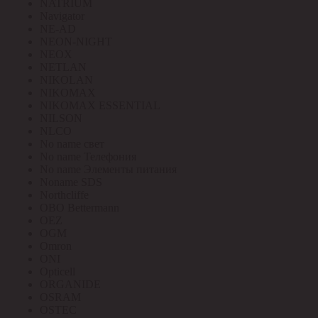
NATRIUM
Navigator
NE-AD
NEON-NIGHT
NEOX
NETLAN
NIKOLAN
NIKOMAX
NIKOMAX ESSENTIAL
NILSON
NLCO
No name свет
No name Телефония
No name Элементы питания
Noname SDS
Northcliffe
OBO Bettermann
OEZ
OGM
Omron
ONI
Opticell
ORGANIDE
OSRAM
OSTEC