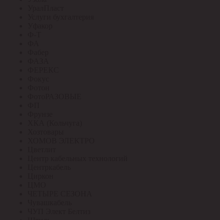
УралПласт
Услуги бухгалтерия
Уфакор
Ф-Т
ФА
Фабер
ФАЗА
ФЕРЕКС
Фокус
Фотон
ФотоРАЗОВЫЕ
ФП
Фрунзе
ХКА (Кольчуга)
Хозтовары
ХОМОВ ЭЛЕКТРО
Цветлит
Центр кабельных технологий
Центркабель
Циркон
ЦМО
ЧЕТЫРЕ СЕЗОНА
Чувашкабель
ЧУП Элект Белтиз