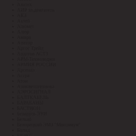
Аватех
АИР эл.двигатель
АКЗ
Актей
Алюмет
Алюр
Амира
Апатор
Аргос Трейд
Ардатов АСТЗ
АРМ-Технолоджи
АРМИЯ РОССИИ
Арсенал
Астра
Атон
Ашасветотехника
АЭРОСИГНАЛ
БАЛТКАБЕЛЬ
БАРАБАНЫ
БАСТИОН
Беларусь ЭУИ
Белкаб
Белорецкий ЭМЗ "Максимум"
Болид
БРЭКС