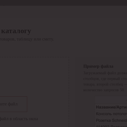
Отдел продаж
8 800 6000-600
Каталог
Акции
 каталогу
Сервис
товаров, таблицу или смету.
Инструкция по работе
с сервисом
Оплата
Сервис ЭДО
Сервис ИТС-КА
Пример файла
Сервис API
Загружаемый файл долже
Контакты
О компании
столбцов, где первый ст
Вход
Регистрация
товара, второй столбец 
количество запросов 50.
Крупнейший поставщик электро-технической продукции в
ите файл
России
Найти
файл в область окна
Искать по всем разделам