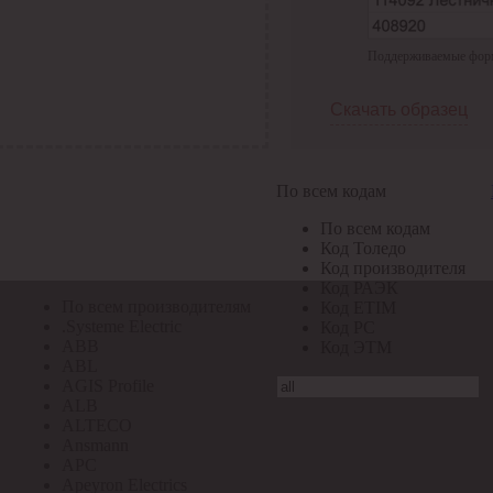
По всем кодам
Поддерживаемые формат
По всем кодам
Код Толедо
Код производителя
Скачать образец
Код РАЭК
Код ETIM
Код РС
Код ЭТМ
По всем кодам
Прочие
По всем кодам
По всем производителям
Код Толедо
Код производителя
Код РАЭК
По всем производителям
Код ETIM
.Systeme Electric
Код РС
ABB
Код ЭТМ
ABL
AGIS Profile
ALB
ALTECO
Ansmann
APC
Apeyron Electrics