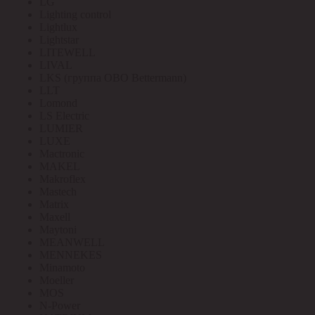
LG
Lighting control
Lightlux
Lightstar
LITEWELL
LIVAL
LKS (группа OBO Bettermann)
LLT
Lomond
LS Electric
LUMIER
LUXE
Mactronic
MAKEL
Makroflex
Mastech
Matrix
Maxell
Maytoni
MEANWELL
MENNEKES
Minamoto
Moeller
MOS
N-Power