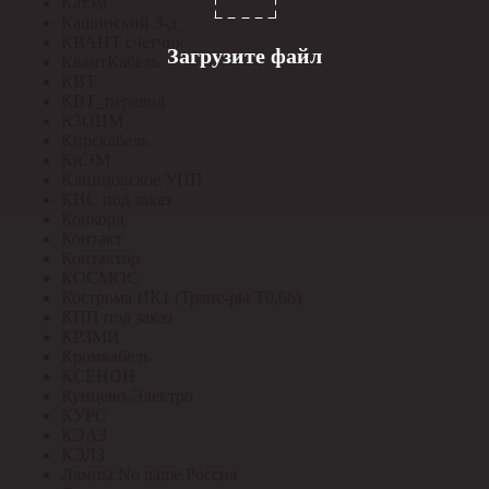
Катэм
Кашинский З-д
КВАНТ счетчик
Загрузите файл
КвантКабель
КВТ
КВТ_перевод
КЗОЦМ
Кирскабель
КиЭМ
Клинцовское УПП
КНС под заказ
Конкорд
Контакт
Контактор
КОСМОС
Кострома ИК1 (Транс-ры Т0,66)
КПП под заказ
КРЗМИ
Кромкабель
КСЕНОН
Кунцево-Электро
КУРС
КЭАЗ
КЭЛЗ
Лампы No name Россия