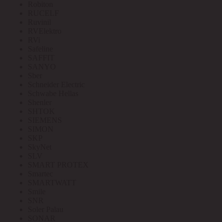
Robiton
RUCELF
Ruvinil
RVElektro
RVi
Safeline
SAFFIT
SANYO
Sber
Schneider Electric
Schwabe Hellas
Shenler
SHTOK
SIEMENS
SIMON
SKP
SkyNet
SLV
SMART PROTEX
Smartec
SMARTWATT
Smile
SNR
Soler Palau
SONAR