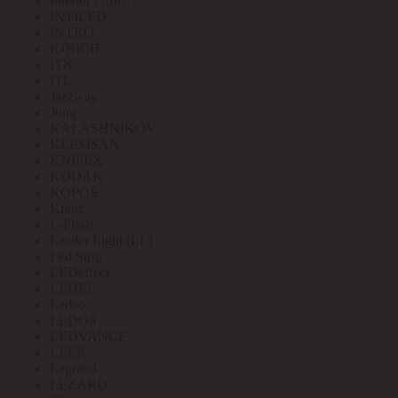
Interior Office
INTILED
INTRO
IONICH
ITK
ITL
Jazzway
Jung
KALASHNIKOV
KLEMSAN
KNIPEX
KODAK
KOPOS
Kranz
L-Flash
Leader Light (LL)
Led Strip
LEDeffect
LEDEL
Ledeo
LEDOS
LEDVANCE
LEEK
Legrand
LEZARD