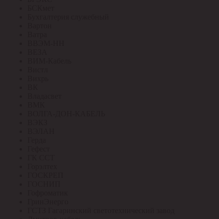
БСКмет
Бухгалтерия служебный
Вартон
Ватра
ВВЭМ-НН
ВЕЗА
ВИМ-Кабель
Вистл
Вихрь
ВК
Владасвет
ВМК
ВОЛГА-ДОН-КАБЕЛЬ
ВЭКЗ
ВЭЛАН
Герда
Гефест
ГК ССТ
Горэлтех
ГОСКРЕП
ГОСНИП
Гофроматик
ГринЭнерго
ГСТЗ Гагаринский светотехнический завод