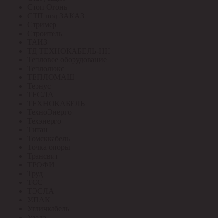
Стоп Огонь
СТП под ЗАКАЗ
Стример
Строитель
ТАИЗ
ТД ТЕХНОКАБЕЛЬ-НН
Тепловое оборудование
Теплолюкс
ТЕПЛОМАШ
Тернус
ТЕСЛА
ТЕХНОКАБЕЛЬ
ТехноЭнерго
Техэнерго
Титан
Томсккабель
Точка опоры
Трансвит
ТРОФИ
Труд
ТСС
ТЭСЛА
У.ПАК
Угличкабель
Узола