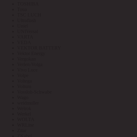
TOSHIBA
Toua
TSC LUCH
Ultraflash
Uniel
UNIVersal
VARTA
VEDA
VEKTOR BATTERY
Vektor Energy
Vergokan
Verlen-Volga
Vivo Luce
Volpe
Voltega
Voltum
Vossloh-Schwabe
Wago
weidmuller
Welrok
Werkel
WOLTA
WRLine
Zitar
ZKabel