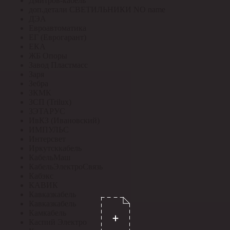
Дмитров-кабель
доп.детали СВЕТИЛЬНИКИ NO name
ДЭА
Евроавтоматика
ЕГ (Еврогарант)
ЕКА
ЖБ Опоры
Завод Пластмасс
Заря
Зебра
ЗКМК
ЗСП (Trilux)
ЗЭТАРУС
ИвКЗ (Ивановский)
ИМПУЛЬС
Интерсвет
Иркутсккабель
КабельМаш
КабельЭлектроСвязь
Кабэкс
КАВИК
Кавказкабель
Кавказкабель
Камкабель
Каспий Электро