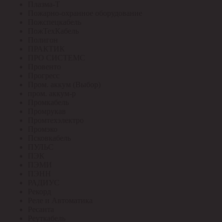
Плазма-Т
Пожарно-охранное оборудование
Пожспецкабель
ПожТехКабель
Полигон
ПРАКТИК
ПРО СИСТЕМС
Провенто
Прогресс
Пром. аккум (Выбор)
пром. аккум-р
Промкабель
Промрукав
Промтехэлектро
Промэко
Псковкабель
ПУЛЬС
ПЭК
ПЭМИ
ПЭНН
РАДИУС
Рекорд
Реле и Автоматика
Ресанта
Реуткабель