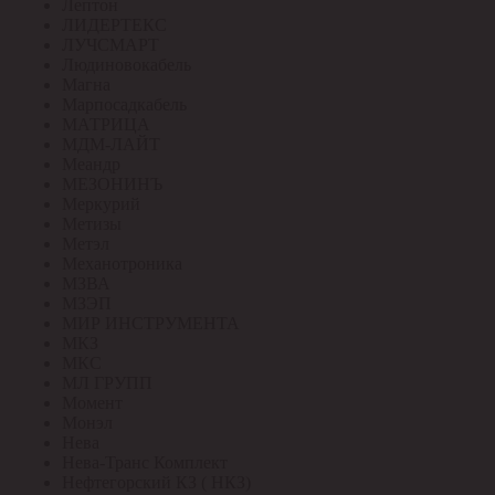
Лептон
ЛИДЕРТЕКС
ЛУЧСМАРТ
Людиновокабель
Магна
Марпосадкабель
МАТРИЦА
МДМ-ЛАЙТ
Меандр
МЕЗОНИНЪ
Меркурий
Метизы
Метэл
Механотроника
МЗВА
МЗЭП
МИР ИНСТРУМЕНТА
МКЗ
МКС
МЛ ГРУПП
Момент
Монэл
Нева
Нева-Транс Комплект
Нефтегорский КЗ ( НКЗ)