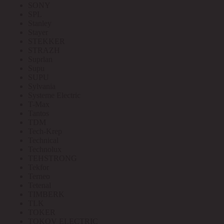
SONY
SPL
Stanley
Stayer
STEKKER
STRAZH
Suprlan
Supu
SUPU
Sylvania
Systeme Electric
T-Max
Tantos
TDM
Tech-Krep
Technical
Technolux
TEHSTRONG
Tekfor
Terneo
Tetenal
TIMBERK
TLK
TOKER
TOKOV ELECTRIC