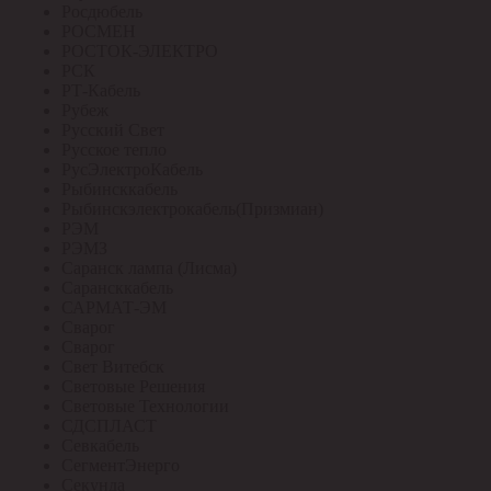
Росдюбель
РОСМЕН
РОСТОК-ЭЛЕКТРО
РСК
РТ-Кабель
Рубеж
Русский Свет
Русское тепло
РусЭлектроКабель
Рыбинсккабель
Рыбинскэлектрокабель(Призмиан)
РЭМ
РЭМЗ
Саранск лампа (Лисма)
Сарансккабель
САРМАТ-ЭМ
Сварог
Сварог
Свет Витебск
Световые Решения
Световые Технологии
СДСПЛАСТ
Севкабель
СегментЭнерго
Секунда