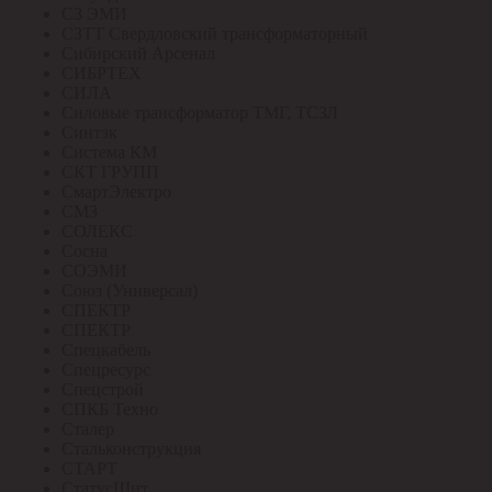
СЗ ЭМИ
СЗТТ Свердловский трансформаторный
Сибирский Арсенал
СИБРТЕХ
СИЛА
Силовые трансформатор ТМГ, ТСЗЛ
Синтэк
Система КМ
СКТ ГРУПП
СмартЭлектро
СМЗ
СОЛЕКС
Сосна
СОЭМИ
Союз (Универсал)
СПЕКТР
СПЕКТР
Спецкабель
Спецресурс
Спецстрой
СПКБ Техно
Сталер
Стальконструкция
СТАРТ
СтатусЩит