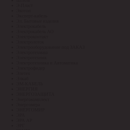
Штиль
Э-Пласт
Экотон
Эксперт-кабель
Эл. Бытовые изделия
Электрокабель
Электрокабель АО
Электроконтакт
Электролоток
Электрооборудование под ЗАКАЗ
Электротехмаш
Электротехник
Электротехника и Автоматика
Электрофидер
Элетех
Элкаб
ЭМ-КАБЕЛЬ
ЭНЕРГИЯ
ЭНЕРГОЗАЩИТА
Энергокомплект
Энергомера
ЭНЕРГОМИР
ЭРА
ЭРА АР
ЭРГ