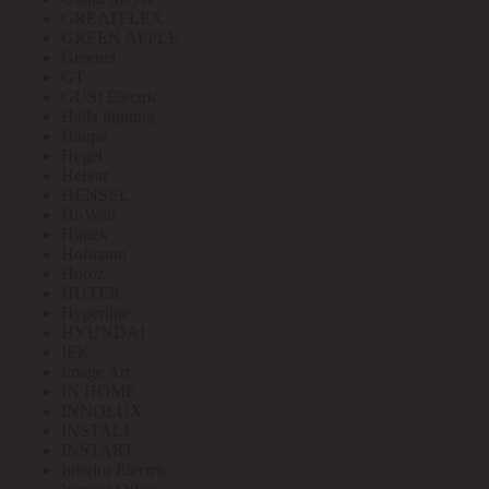
GREATFLEX
GREEN APPLE
Greenel
GT
GUSI Electric
Halla lighting
Haupa
Hegel
Helvar
HENSEL
Hi-Watt
Hintek
Hofmann
Horoz
HUTER
Hyperline
HYUNDAI
IEK
Image Art
IN HOME
INNOLUX
INSTALL
INSTART
Interior Electric