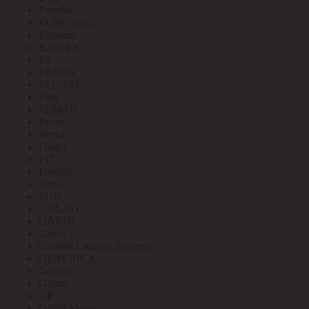
Eurolux
EUROSVET
Extherm
EZETEK
FA
FAROS
FEDAST
Felo
FEMAN
Feron
Ferrol
Finder
FIT
Fortisflex
Freya
FUJI
GALAD
GARIN
Gauss
General Lighting Systems
GENERICA
Geniled
Gigant
GP
Grand Meyer