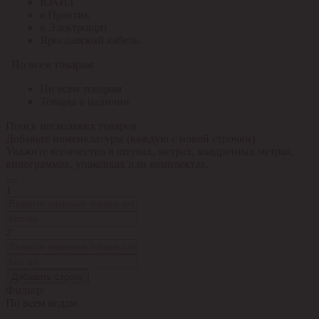
ЮАИЗ
я.Практик
я.Электрощит
Ярославский кабель
По всем товарам
По всем товарам
Товары в наличии
Поиск нескольких товаров
Добавьте номенклатуры (каждую с новой строчки).
Укажите количество в штуках, метрах, квадратных метрах,
килограммах, упаковках или комплектах.
1
2
Добавить строку
Фильтр:
По всем кодам