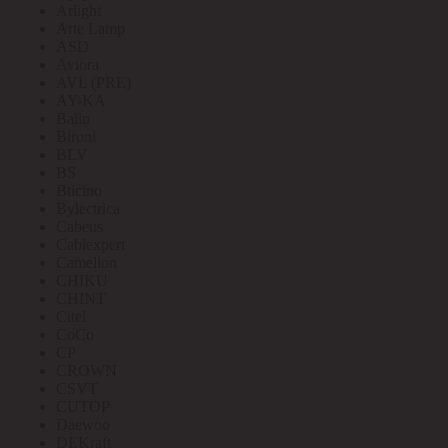
Arlight
Arte Lamp
ASD
Aviora
AVL (PRE)
AY-KA
Ballu
Bironi
BLV
BS
Bticino
Bylectrica
Cabeus
Cablexpert
Camelion
CHIKU
CHINT
Citel
CoCo
CP
CROWN
CSVT
CUTOP
Daewoo
DEKraft