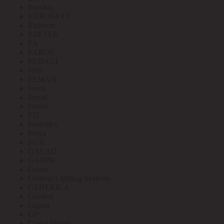
Eurolux
EUROSVET
Extherm
EZETEK
FA
FAROS
FEDAST
Felo
FEMAN
Feron
Ferrol
Finder
FIT
Fortisflex
Freya
FUJI
GALAD
GARIN
Gauss
General Lighting Systems
GENERICA
Geniled
Gigant
GP
Grand Meyer