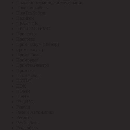
Пожарно-охранное оборудование
Пожспецкабель
ПожТехКабель
Полигон
ПРАКТИК
ПРО СИСТЕМС
Провенто
Прогресс
Пром. аккум (Выбор)
пром. аккум-р
Промкабель
Промрукав
Промтехэлектро
Промэко
Псковкабель
ПУЛЬС
ПЭК
ПЭМИ
ПЭНН
РАДИУС
Рекорд
Реле и Автоматика
Ресанта
Реуткабель
Росдюбель