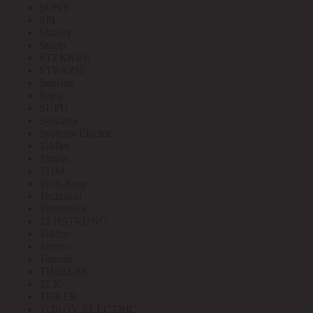
SONY
SPL
Stanley
Stayer
STEKKER
STRAZH
Suprlan
Supu
SUPU
Sylvania
Systeme Electric
T-Max
Tantos
TDM
Tech-Krep
Technical
Technolux
TEHSTRONG
Tekfor
Terneo
Tetenal
TIMBERK
TLK
TOKER
TOKOV ELECTRIC