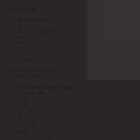
По всем кодам
По всем кодам
Код Толедо
Код производителя
Код РАЭК
Код ETIM
Код РС
Код ЭТМ
Прочие
По всем производителям
По всем производителям
.Systeme Electric
ABB
ABL
AGIS Profile
ALB
ALTECO
Ansmann
APC
Apeyron Electrics