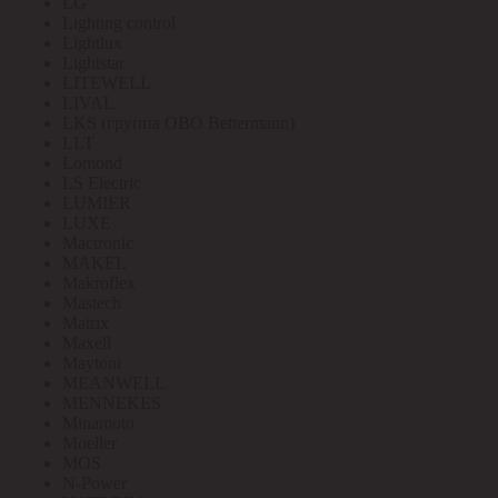
LG
Lighting control
Lightlux
Lightstar
LITEWELL
LIVAL
LKS (группа OBO Bettermann)
LLT
Lomond
LS Electric
LUMIER
LUXE
Mactronic
MAKEL
Makroflex
Mastech
Matrix
Maxell
Maytoni
MEANWELL
MENNEKES
Minamoto
Moeller
MOS
N-Power