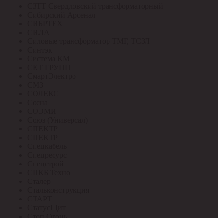
СЗТТ Свердловский трансформаторный
Сибирский Арсенал
СИБРТЕХ
СИЛА
Силовые трансформатор ТМГ, ТСЗЛ
Синтэк
Система КМ
СКТ ГРУПП
СмартЭлектро
СМЗ
СОЛЕКС
Сосна
СОЭМИ
Союз (Универсал)
СПЕКТР
СПЕКТР
Спецкабель
Спецресурс
Спецстрой
СПКБ Техно
Сталер
Стальконструкция
СТАРТ
СтатусЩит
Стоп Огонь