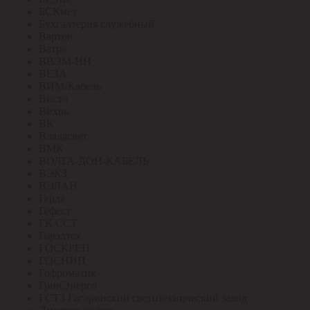
БСКмет
Бухгалтерия служебный
Вартон
Ватра
ВВЭМ-НН
ВЕЗА
ВИМ-Кабель
Вистл
Вихрь
ВК
Владасвет
ВМК
ВОЛГА-ДОН-КАБЕЛЬ
ВЭКЗ
ВЭЛАН
Герда
Гефест
ГК ССТ
Горэлтех
ГОСКРЕП
ГОСНИП
Гофроматик
ГринЭнерго
ГСТЗ Гагаринский светотехнический завод