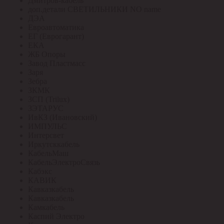
Дмитров-кабель
доп.детали СВЕТИЛЬНИКИ NO name
ДЭА
Евроавтоматика
ЕГ (Еврогарант)
ЕКА
ЖБ Опоры
Завод Пластмасс
Заря
Зебра
ЗКМК
ЗСП (Trilux)
ЗЭТАРУС
ИвКЗ (Ивановский)
ИМПУЛЬС
Интерсвет
Иркутсккабель
КабельМаш
КабельЭлектроСвязь
Кабэкс
КАВИК
Кавказкабель
Кавказкабель
Камкабель
Каспий Электро