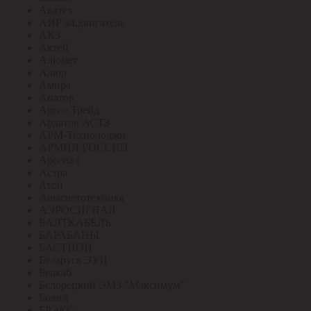
Аватех
АИР эл.двигатель
АКЗ
Актей
Алюмет
Алюр
Амира
Апатор
Аргос Трейд
Ардатов АСТЗ
АРМ-Технолоджи
АРМИЯ РОССИИ
Арсенал
Астра
Атон
Ашасветотехника
АЭРОСИГНАЛ
БАЛТКАБЕЛЬ
БАРАБАНЫ
БАСТИОН
Беларусь ЭУИ
Белкаб
Белорецкий ЭМЗ "Максимум"
Болид
БРЭКС