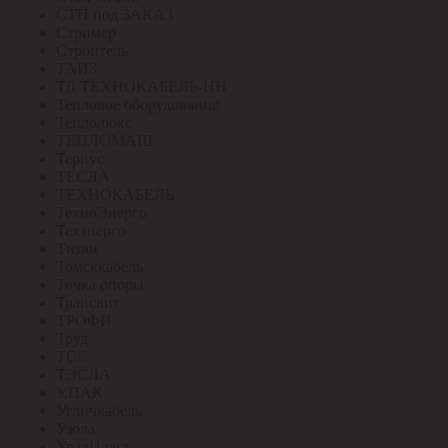
СТП под ЗАКАЗ
Стример
Строитель
ТАИЗ
ТД ТЕХНОКАБЕЛЬ-НН
Тепловое оборудование
Теплолюкс
ТЕПЛОМАШ
Тернус
ТЕСЛА
ТЕХНОКАБЕЛЬ
ТехноЭнерго
Техэнерго
Титан
Томсккабель
Точка опоры
Трансвит
ТРОФИ
Труд
ТСС
ТЭСЛА
У.ПАК
Угличкабель
Узола
УралПласт