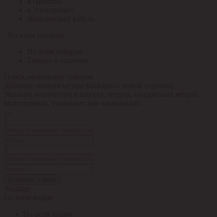
я.Практик
я.Электрощит
Ярославский кабель
По всем товарам
По всем товарам
Товары в наличии
Поиск нескольких товаров
Добавьте номенклатуры (каждую с новой строчки).
Укажите количество в штуках, метрах, квадратных метрах,
килограммах, упаковках или комплектах.
1
2
Добавить строку
Фильтр:
По всем кодам
По всем кодам