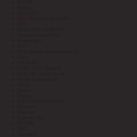
НЗЭТК
Нилед
НИПОСТ
НКЗ /Электрокабель НН
НКУ
НОВАТЕК-ЭЛЕКТРО
Новомосковский КЗ
Новый свет
НПТ
НСК (Нижегородсетькабель)
Овен
ОНЛАЙТ
ООО "ЭТЗ" г.Калуга
ООО ГК Склад-Архив
Опора инжиниринг
Ордер
Ореол
Паракс
ПАРТНЕР-ЭЛЕКТРО
Паскаль
Пересвет
Пересвет КЗ
ПЗЭМИ
ПКТ
Плазма-Т