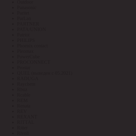
Outdoor
Panasonic
Paritet
ParLan
PARTNER
PATA/UNION
Patriot
PHILIPS
Phoenix contact
Pleomax
PowerCube
PROCONNECT
Prostar
QUEL (выведен с 05.2021)
RADUGA
Raychem
Rbuz
Rcable
REM
Renata
REV
REXANT
RITTAL
Ritter
Rivoli