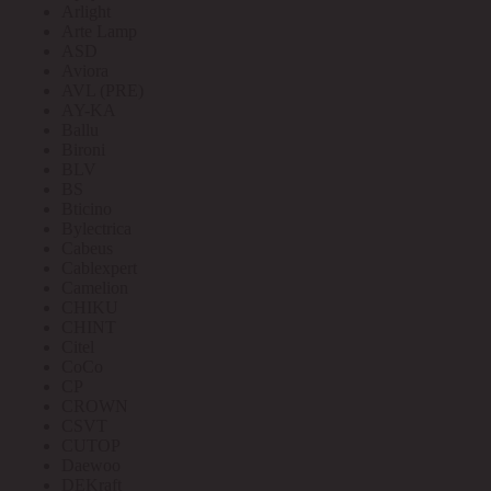
Arlight
Arte Lamp
ASD
Aviora
AVL (PRE)
AY-KA
Ballu
Bironi
BLV
BS
Bticino
Bylectrica
Cabeus
Cablexpert
Camelion
CHIKU
CHINT
Citel
CoCo
CP
CROWN
CSVT
CUTOP
Daewoo
DEKraft