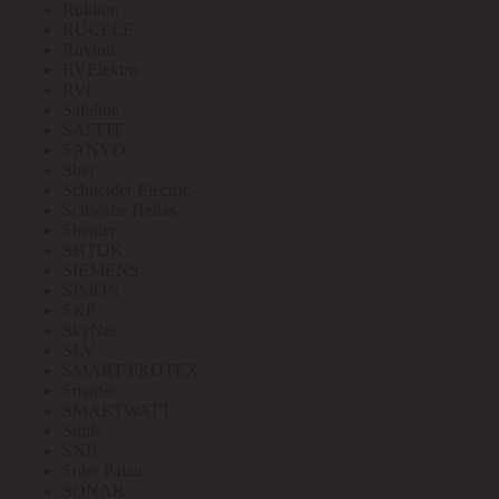
Robiton
RUCELF
Ruvinil
RVElektro
RVi
Safeline
SAFFIT
SANYO
Sber
Schneider Electric
Schwabe Hellas
Shenler
SHTOK
SIEMENS
SIMON
SKP
SkyNet
SLV
SMART PROTEX
Smartec
SMARTWATT
Smile
SNR
Soler Palau
SONAR