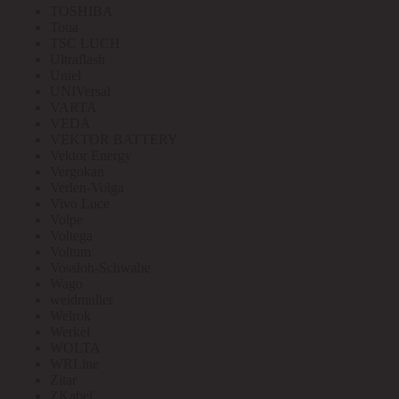
TOSHIBA
Toua
TSC LUCH
Ultraflash
Uniel
UNIVersal
VARTA
VEDA
VEKTOR BATTERY
Vektor Energy
Vergokan
Verlen-Volga
Vivo Luce
Volpe
Voltega
Voltum
Vossloh-Schwabe
Wago
weidmuller
Welrok
Werkel
WOLTA
WRLine
Zitar
ZKabel