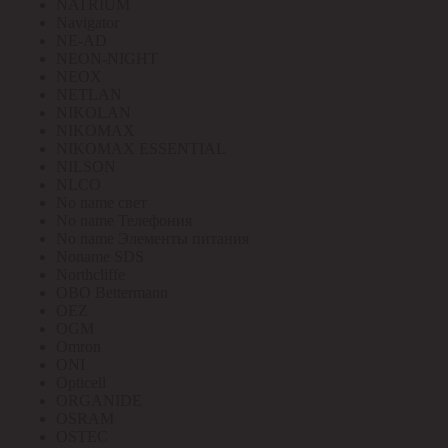
NATRIUM
Navigator
NE-AD
NEON-NIGHT
NEOX
NETLAN
NIKOLAN
NIKOMAX
NIKOMAX ESSENTIAL
NILSON
NLCO
No name свет
No name Телефония
No name Элементы питания
Noname SDS
Northcliffe
OBO Bettermann
OEZ
OGM
Omron
ONI
Opticell
ORGANIDE
OSRAM
OSTEC