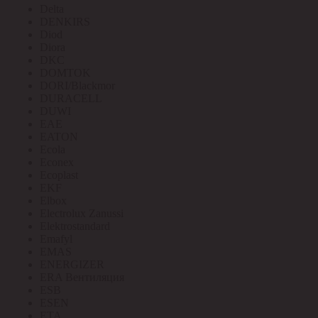
Delta
DENKIRS
Diod
Diora
DKC
DOMTOK
DORI/Blackmor
DURACELL
DUWI
EAE
EATON
Ecola
Econex
Ecoplast
EKF
Elbox
Electrolux Zanussi
Elektrostandard
Emafyl
EMAS
ENERGIZER
ERA Вентиляция
ESB
ESEN
ETA