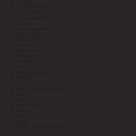
Лептон
ЛИДЕРТЕКС
ЛУЧСМАРТ
Людиновокабель
Магна
Марпосадкабель
МАТРИЦА
МДМ-ЛАЙТ
Меандр
МЕЗОНИНЪ
Меркурий
Метизы
Метэл
Механотроника
МЗВА
МЗЭП
МИР ИНСТРУМЕНТА
МКЗ
МКС
МЛ ГРУПП
Момент
Монэл
Нева
Нефтегорский КЗ ( НКЗ)
НЗС