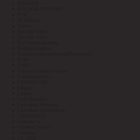
РОСМЕН
РОСТОК-ЭЛЕКТРО
РСК
РТ-Кабель
Рубеж
Русский Свет
Русское тепло
РусЭлектроКабель
Рыбинсккабель
Рыбинскэлектрокабель(Призмиан)
РЭМ
РЭМЗ
Саранск лампа (Лисма)
Сарансккабель
САРМАТ-ЭМ
Сварог
Сварог
Свет Витебск
Световые Решения
Световые Технологии
СДСПЛАСТ
Севкабель
СегментЭнерго
Секунда
СЗ ЭМИ