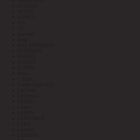
Interior Office
INTILED
INTRO
IONICH
ITK
ITL
Jazzway
Jung
KALASHNIKOV
KLEMSAN
KNIPEX
KODAK
KOPOS
Kranz
L-Flash
Leader Light (LL)
Led Strip
LEDeffect
LEDEL
Ledeo
LEDOS
LEDVANCE
LEEK
Legrand
LEZARD