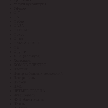
Услуги бухгалтерия
Уфакор
Ф-Т
ФА
Фабер
ФАЗА
ФЕРЕКС
Фокус
Фотон
ФотоРАЗОВЫЕ
ФП
Фрунзе
ХКА (Кольчуга)
Хозтовары
ХОМОВ ЭЛЕКТРО
Цветлит
Центр кабельных технологий
Центркабель
Циркон
ЦМО
ЧЕТЫРЕ СЕЗОНА
Чувашкабель
ЧУП Элект Белтиз
Штиль