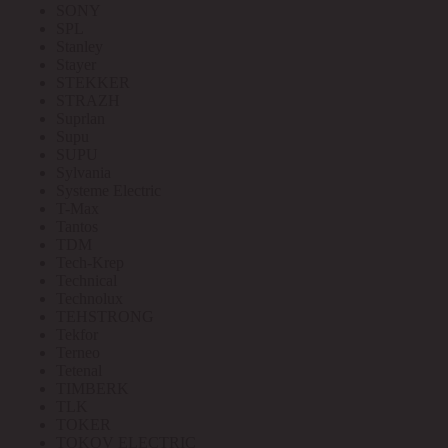
SONY
SPL
Stanley
Stayer
STEKKER
STRAZH
Suprlan
Supu
SUPU
Sylvania
Systeme Electric
T-Max
Tantos
TDM
Tech-Krep
Technical
Technolux
TEHSTRONG
Tekfor
Terneo
Tetenal
TIMBERK
TLK
TOKER
TOKOV ELECTRIC