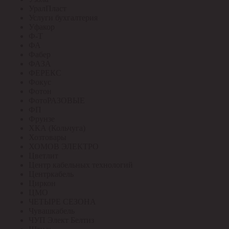
УралПласт
Услуги бухгалтерия
Уфакор
Ф-Т
ФА
Фабер
ФАЗА
ФЕРЕКС
Фокус
Фотон
ФотоРАЗОВЫЕ
ФП
Фрунзе
ХКА (Кольчуга)
Хозтовары
ХОМОВ ЭЛЕКТРО
Цветлит
Центр кабельных технологий
Центркабель
Циркон
ЦМО
ЧЕТЫРЕ СЕЗОНА
Чувашкабель
ЧУП Элект Белтиз