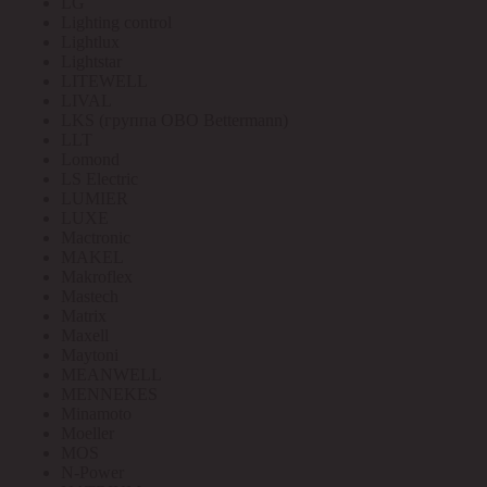
LG
Lighting control
Lightlux
Lightstar
LITEWELL
LIVAL
LKS (группа OBO Bettermann)
LLT
Lomond
LS Electric
LUMIER
LUXE
Mactronic
MAKEL
Makroflex
Mastech
Matrix
Maxell
Maytoni
MEANWELL
MENNEKES
Minamoto
Moeller
MOS
N-Power