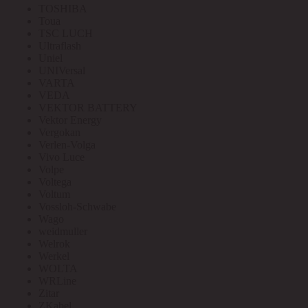
TOSHIBA
Toua
TSC LUCH
Ultraflash
Uniel
UNIVersal
VARTA
VEDA
VEKTOR BATTERY
Vektor Energy
Vergokan
Verlen-Volga
Vivo Luce
Volpe
Voltega
Voltum
Vossloh-Schwabe
Wago
weidmuller
Welrok
Werkel
WOLTA
WRLine
Zitar
ZKabel