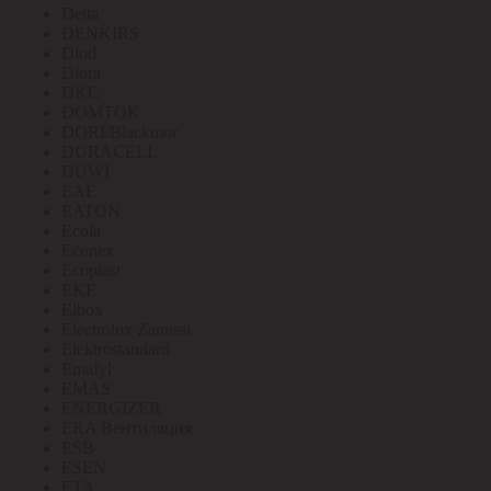
Delta
DENKIRS
Diod
Diora
DKC
DOMTOK
DORI/Blackmor
DURACELL
DUWI
EAE
EATON
Ecola
Econex
Ecoplast
EKF
Elbox
Electrolux Zanussi
Elektrostandard
Emafyl
EMAS
ENERGIZER
ERA Вентиляция
ESB
ESEN
ETA