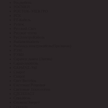
Росдюбель
РОСМЕН
РОСТОК-ЭЛЕКТРО
РСК
РТ-Кабель
Рубеж
Русский Свет
Русское тепло
РусЭлектроКабель
Рыбинсккабель
Рыбинскэлектрокабель(Призмиан)
РЭМ
РЭМЗ
Саранск лампа (Лисма)
Сарансккабель
САРМАТ-ЭМ
Сварог
Сварог
Свет Витебск
Световые Решения
Световые Технологии
СДСПЛАСТ
Севкабель
СегментЭнерго
Секунда