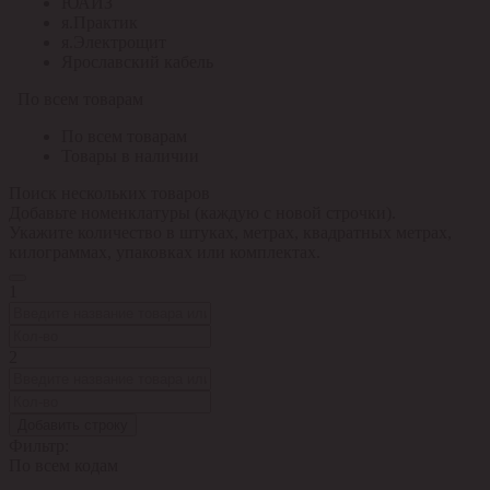
ЮАИЗ
я.Практик
я.Электрощит
Ярославский кабель
По всем товарам
По всем товарам
Товары в наличии
Поиск нескольких товаров
Добавьте номенклатуры (каждую с новой строчки).
Укажите количество в штуках, метрах, квадратных метрах,
килограммах, упаковках или комплектах.
1
2
Добавить строку
Фильтр:
По всем кодам