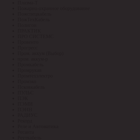
Плазма-Т
Пожарно-охранное оборудование
Пожспецкабель
ПожТехКабель
Полигон
ПРАКТИК
ПРО СИСТЕМС
Провенто
Прогресс
Пром. аккум (Выбор)
пром. аккум-р
Промкабель
Промрукав
Промтехэлектро
Промэко
Псковкабель
ПУЛЬС
ПЭК
ПЭМИ
ПЭНН
РАДИУС
Рекорд
Реле и Автоматика
Ресанта
Реуткабель