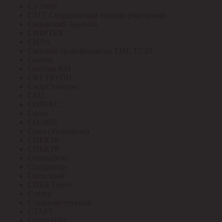
СЗ ЭМИ
СЗТТ Свердловский трансформаторный
Сибирский Арсенал
СИБРТЕХ
СИЛА
Силовые трансформатор ТМГ, ТСЗЛ
Синтэк
Система КМ
СКТ ГРУПП
СмартЭлектро
СМЗ
СОЛЕКС
Сосна
СОЭМИ
Союз (Универсал)
СПЕКТР
СПЕКТР
Спецкабель
Спецресурс
Спецстрой
СПКБ Техно
Сталер
Стальконструкция
СТАРТ
СтатусЩит