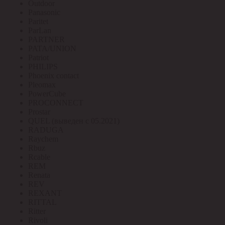
Outdoor
Panasonic
Paritet
ParLan
PARTNER
PATA/UNION
Patriot
PHILIPS
Phoenix contact
Pleomax
PowerCube
PROCONNECT
Prostar
QUEL (выведен с 05.2021)
RADUGA
Raychem
Rbuz
Rcable
REM
Renata
REV
REXANT
RITTAL
Ritter
Rivoli