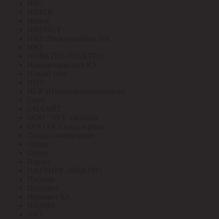
НЗС
НЗЭТК
Нилед
НИПОСТ
НКЗ /Электрокабель НН
НКУ
НОВАТЕК-ЭЛЕКТРО
Новомосковский КЗ
Новый свет
НПТ
НСК (Нижегородсетькабель)
Овен
ОНЛАЙТ
ООО "ЭТЗ" г.Калуга
ООО ГК Склад-Архив
Опора инжиниринг
Ордер
Ореол
Паракс
ПАРТНЕР-ЭЛЕКТРО
Паскаль
Пересвет
Пересвет КЗ
ПЗЭМИ
ПКТ