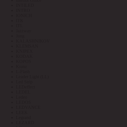
Interior Office
INTILED
INTRO
IONICH
ITK
ITL
Jazzway
Jung
KALASHNIKOV
KLEMSAN
KNIPEX
KODAK
KOPOS
Kranz
L-Flash
Leader Light (LL)
Led Strip
LEDeffect
LEDEL
Ledeo
LEDOS
LEDVANCE
LEEK
Legrand
LEZARD