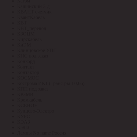
Катэм
Кашинский З-д
КВАНТ счетчик
КвантКабель
КВТ
КВТ_перевод
КЗОЦМ
Кирскабель
КиЭМ
Клинцовское УПП
КНС под заказ
Конкорд
Контакт
Контактор
КОСМОС
Кострома ИК1 (Транс-ры Т0,66)
КПП под заказ
КРЗМИ
Кромкабель
КСЕНОН
Кунцево-Электро
КУРС
КЭАЗ
КЭЛЗ
Лампы No name Россия