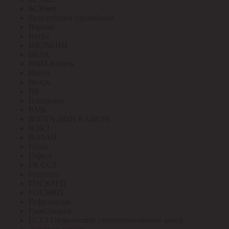
БСКмет
Бухгалтерия служебный
Вартон
Ватра
ВВЭМ-НН
ВЕЗА
ВИМ-Кабель
Вистл
Вихрь
ВК
Владасвет
ВМК
ВОЛГА-ДОН-КАБЕЛЬ
ВЭКЗ
ВЭЛАН
Герда
Гефест
ГК ССТ
Горэлтех
ГОСКРЕП
ГОСНИП
Гофроматик
ГринЭнерго
ГСТЗ Гагаринский светотехнический завод