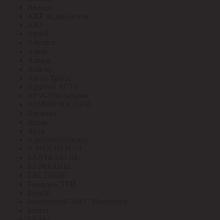
Аватех
АИР эл.двигатель
АКЗ
Актей
Алюмет
Алюр
Амира
Апатор
Аргос Трейд
Ардатов АСТЗ
АРМ-Технолоджи
АРМИЯ РОССИИ
Арсенал
Астра
Атон
Ашасветотехника
АЭРОСИГНАЛ
БАЛТКАБЕЛЬ
БАРАБАНЫ
БАСТИОН
Беларусь ЭУИ
Белкаб
Белорецкий ЭМЗ "Максимум"
Болид
БРЭКС