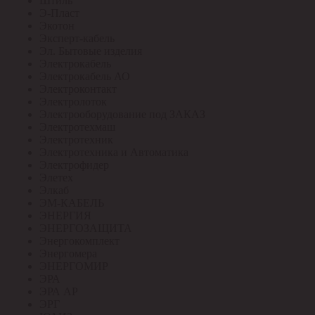
Штиль
Э-Пласт
Экотон
Эксперт-кабель
Эл. Бытовые изделия
Электрокабель
Электрокабель АО
Электроконтакт
Электролоток
Электрооборудование под ЗАКАЗ
Электротехмаш
Электротехник
Электротехника и Автоматика
Электрофидер
Элетех
Элкаб
ЭМ-КАБЕЛЬ
ЭНЕРГИЯ
ЭНЕРГОЗАЩИТА
Энергокомплект
Энергомера
ЭНЕРГОМИР
ЭРА
ЭРА АР
ЭРГ