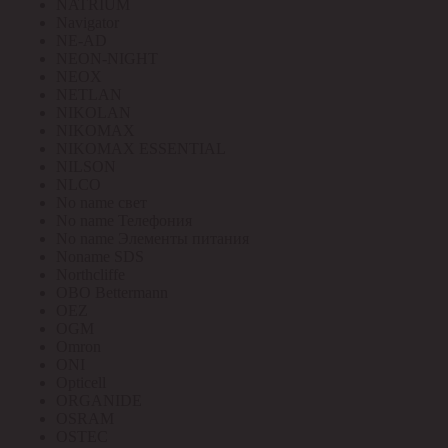
NATRIUM
Navigator
NE-AD
NEON-NIGHT
NEOX
NETLAN
NIKOLAN
NIKOMAX
NIKOMAX ESSENTIAL
NILSON
NLCO
No name свет
No name Телефония
No name Элементы питания
Noname SDS
Northcliffe
OBO Bettermann
OEZ
OGM
Omron
ONI
Opticell
ORGANIDE
OSRAM
OSTEC