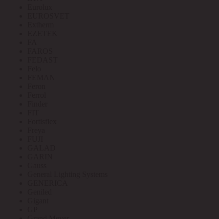
Eurolux
EUROSVET
Extherm
EZETEK
FA
FAROS
FEDAST
Felo
FEMAN
Feron
Ferrol
Finder
FIT
Fortisflex
Freya
FUJI
GALAD
GARIN
Gauss
General Lighting Systems
GENERICA
Geniled
Gigant
GP
Grand Meyer