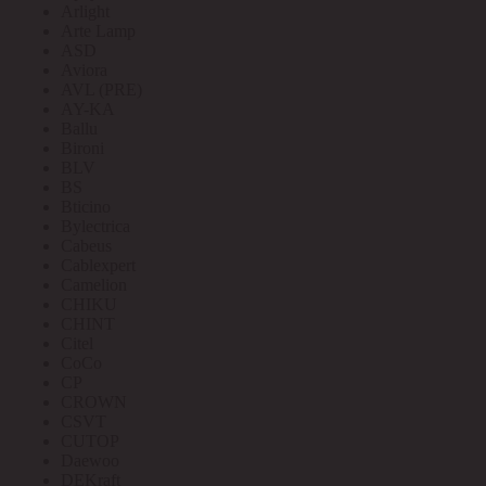
Arlight
Arte Lamp
ASD
Aviora
AVL (PRE)
AY-KA
Ballu
Bironi
BLV
BS
Bticino
Bylectrica
Cabeus
Cablexpert
Camelion
CHIKU
CHINT
Citel
CoCo
CP
CROWN
CSVT
CUTOP
Daewoo
DEKraft