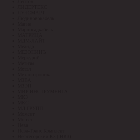
Лептон
ЛИДЕРТЕКС
ЛУЧСМАРТ
Людиновокабель
Магна
Марпосадкабель
МАТРИЦА
МДМ-ЛАЙТ
Меандр
МЕЗОНИНЪ
Меркурий
Метизы
Метэл
Механотроника
МЗВА
МЗЭП
МИР ИНСТРУМЕНТА
МКЗ
МКС
МЛ ГРУПП
Момент
Монэл
Нева
Нева-Транс Комплект
Нефтегорский КЗ ( НКЗ)