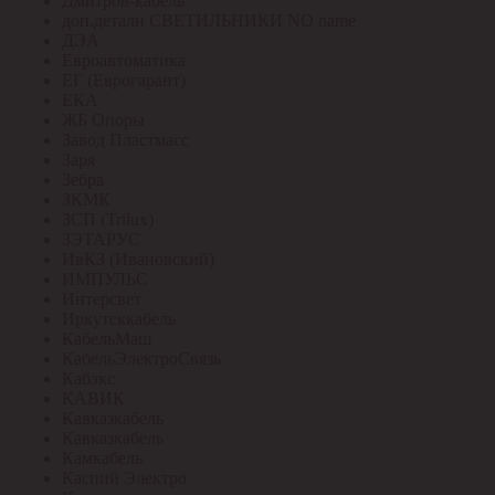
Дмитров-кабель
доп.детали СВЕТИЛЬНИКИ NO name
ДЭА
Евроавтоматика
ЕГ (Еврогарант)
ЕКА
ЖБ Опоры
Завод Пластмасс
Заря
Зебра
ЗКМК
ЗСП (Trilux)
ЗЭТАРУС
ИвКЗ (Ивановский)
ИМПУЛЬС
Интерсвет
Иркутсккабель
КабельМаш
КабельЭлектроСвязь
Кабэкс
КАВИК
Кавказкабель
Кавказкабель
Камкабель
Каспий Электро