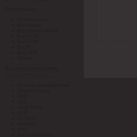
По всем кодам
По всем кодам
Код Толедо
Код производителя
Код РАЭК
Код ETIM
Код РС
Код ЭТМ
Прочие
По всем производителям
По всем производителям
.Systeme Electric
ABB
ABL
AGIS Profile
ALB
ALTECO
Ansmann
APC
Apeyron Electrics