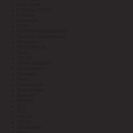
Стоп Огонь
СТП под ЗАКАЗ
Стример
Строитель
ТАИЗ
ТД ТЕХНОКАБЕЛЬ-НН
Тепловое оборудование
Теплолюкс
ТЕПЛОМАШ
Тернус
ТЕСЛА
ТЕХНОКАБЕЛЬ
ТехноЭнерго
Техэнерго
Титан
Томсккабель
Точка опоры
Трансвит
ТРОФИ
Труд
ТСС
ТЭСЛА
У.ПАК
Угличкабель
Узола