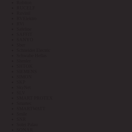
Robiton
RUCELF
Ruvinil
RVElektro
RVi
Safeline
SAFFIT
SANYO
Sber
Schneider Electric
Schwabe Hellas
Shenler
SHTOK
SIEMENS
SIMON
SKP
SkyNet
SLV
SMART PROTEX
Smartec
SMARTWATT
Smile
SNR
Soler Palau
SONAR