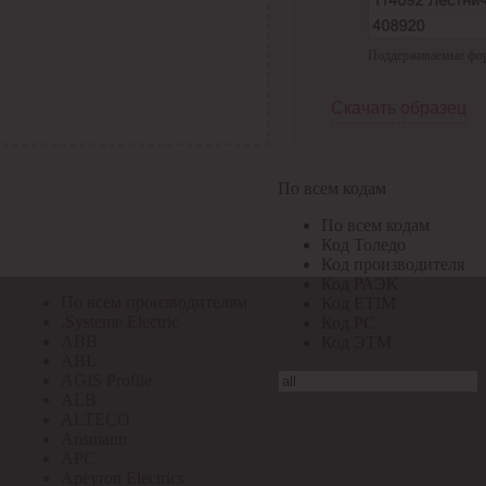
По всем кодам
Поддерживаемые форма
По всем кодам
Код Толедо
Код производителя
Скачать образец
Код РАЭК
Код ETIM
Код РС
Код ЭТМ
По всем кодам
Прочие
По всем кодам
По всем производителям
Код Толедо
Код производителя
Код РАЭК
По всем производителям
Код ETIM
.Systeme Electric
Код РС
ABB
Код ЭТМ
ABL
AGIS Profile
ALB
ALTECO
Ansmann
APC
Apeyron Electrics