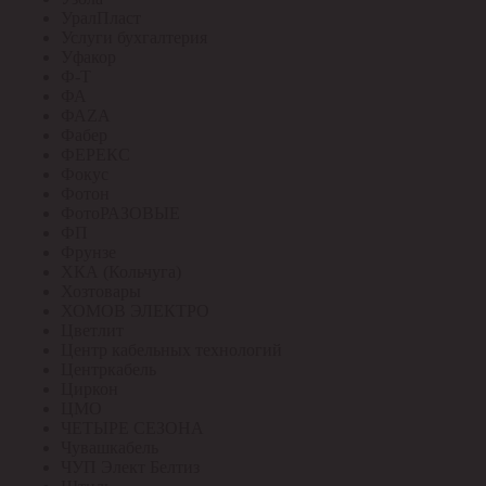
УралПласт
Услуги бухгалтерия
Уфакор
Ф-Т
ФА
ФАZА
Фабер
ФЕРЕКС
Фокус
Фотон
ФотоРАЗОВЫЕ
ФП
Фрунзе
ХКА (Кольчуга)
Хозтовары
ХОМОВ ЭЛЕКТРО
Цветлит
Центр кабельных технологий
Центркабель
Циркон
ЦМО
ЧЕТЫРЕ СЕЗОНА
Чувашкабель
ЧУП Элект Белтиз