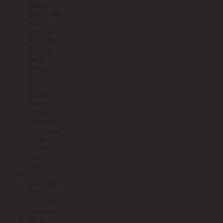
Arlight
Arte Lamp
ASD
Aviora
AVL (PRE)
AY-KA
Ballu
Bironi
BLV
BS
Bticino
Bylectrica
Cabeus
Cablexpert
Camelion
CHIKU
CHINT
Citel
CoCo
CP
CROWN
CSVT
CUTOP
Daewoo
DEKraft