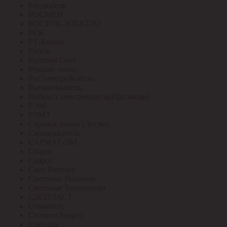
Росдюбель
РОСМЕН
РОСТОК-ЭЛЕКТРО
РСК
РТ-Кабель
Рубеж
Русский Свет
Русское тепло
РусЭлектроКабель
Рыбинсккабель
Рыбинскэлектрокабель(Призмиан)
РЭМ
РЭМЗ
Саранск лампа (Лисма)
Сарансккабель
САРМАТ-ЭМ
Сварог
Сварог
Свет Витебск
Световые Решения
Световые Технологии
СДСПЛАСТ
Севкабель
СегментЭнерго
Секунда