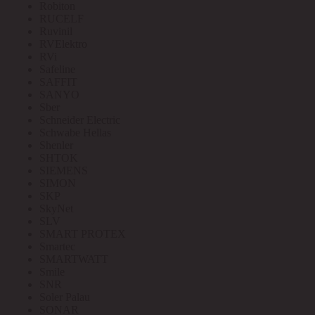
Robiton
RUCELF
Ruvinil
RVElektro
RVi
Safeline
SAFFIT
SANYO
Sber
Schneider Electric
Schwabe Hellas
Shenler
SHTOK
SIEMENS
SIMON
SKP
SkyNet
SLV
SMART PROTEX
Smartec
SMARTWATT
Smile
SNR
Soler Palau
SONAR