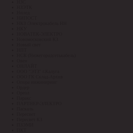
НЗС
НЗЭТК
Нилед
НИПОСТ
НКЗ /Электрокабель НН
НКУ
НОВАТЕК-ЭЛЕКТРО
Новомосковский КЗ
Новый свет
НПТ
НСК (Нижегородсетькабель)
Овен
ОНЛАЙТ
ООО "ЭТЗ" г.Калуга
ООО ГК Склад-Архив
Опора инжиниринг
Ордер
Ореол
Паракс
ПАРТНЕР-ЭЛЕКТРО
Паскаль
Пересвет
Пересвет КЗ
ПЗЭМИ
ПКТ