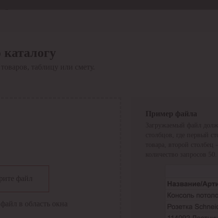
Отдел продаж
8 800 6000-600
Каталог
Акции
 каталогу
Сервис
товаров, таблицу или смету.
Инструкция по работе
с сервисом
Оплата
Сервис ЭДО
Сервис ИТС-КА
Пример файла
Сервис API
Загружаемый файл долж
Контакты
О компании
столбцов, где первый с
Вход
Регистрация
товара, второй столбец
количество запросов 50.
Крупнейший поставщик электро-технической продукции в
рите файл
России
Найти
файл в область окна
Искать по всем разделам