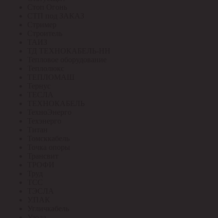
Стоп Огонь
СТП под ЗАКАЗ
Стример
Строитель
ТАИЗ
ТД ТЕХНОКАБЕЛЬ-НН
Тепловое оборудование
Теплолюкс
ТЕПЛОМАШ
Тернус
ТЕСЛА
ТЕХНОКАБЕЛЬ
ТехноЭнерго
Техэнерго
Титан
Томсккабель
Точка опоры
Трансвит
ТРОФИ
Труд
ТСС
ТЭСЛА
У.ПАК
Угличкабель
Узола