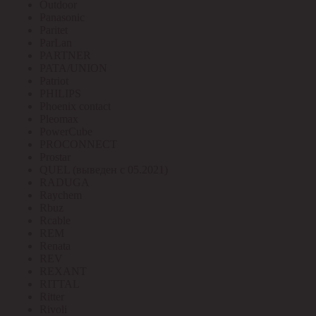
Outdoor
Panasonic
Paritet
ParLan
PARTNER
PATA/UNION
Patriot
PHILIPS
Phoenix contact
Pleomax
PowerCube
PROCONNECT
Prostar
QUEL (выведен с 05.2021)
RADUGA
Raychem
Rbuz
Rcable
REM
Renata
REV
REXANT
RITTAL
Ritter
Rivoli