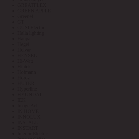
GREATFLEX
GREEN APPLE
Greenel
GT
GUSI Electric
Halla lighting
Haupa
Hegel
Helvar
HENSEL
Hi-Watt
Hintek
Hofmann
Horoz
HUTER
Hyperline
HYUNDAI
IEK
Image Art
IN HOME
INNOLUX
INSTALL
INSTART
Interior Electric