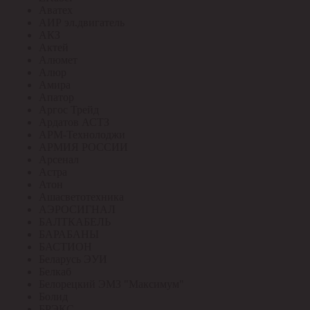
Аватех
АИР эл.двигатель
АКЗ
Актей
Алюмет
Алюр
Амира
Апатор
Аргос Трейд
Ардатов АСТЗ
АРМ-Технолоджи
АРМИЯ РОССИИ
Арсенал
Астра
Атон
Ашасветотехника
АЭРОСИГНАЛ
БАЛТКАБЕЛЬ
БАРАБАНЫ
БАСТИОН
Беларусь ЭУИ
Белкаб
Белорецкий ЭМЗ "Максимум"
Болид
БРЭКС