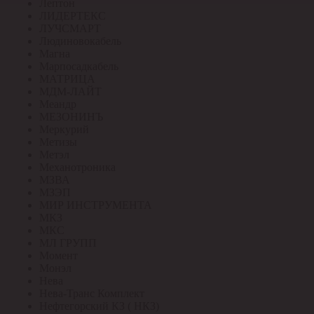
Лептон
ЛИДЕРТЕКС
ЛУЧСМАРТ
Людиновокабель
Магна
Марпосадкабель
МАТРИЦА
МДМ-ЛАЙТ
Меандр
МЕЗОНИНЪ
Меркурий
Метизы
Метэл
Механотроника
МЗВА
МЗЭП
МИР ИНСТРУМЕНТА
МКЗ
МКС
МЛ ГРУПП
Момент
Монэл
Нева
Нева-Транс Комплект
Нефтегорский КЗ ( НКЗ)