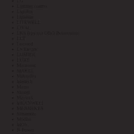
LG
Lighting control
Lightlux
Lightstar
LITEWELL
LIVAL
LKS (группа OBO Bettermann)
LLT
Lomond
LS Electric
LUMIER
LUXE
Mactronic
MAKEL
Makroflex
Mastech
Matrix
Maxell
Maytoni
MEANWELL
MENNEKES
Minamoto
Moeller
MOS
N-Power