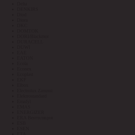
Delta
DENKIRS
Diod
Diora
DKC
DOMTOK
DORI/Blackmor
DURACELL
DUWI
EAE
EATON
Ecola
Econex
Ecoplast
EKF
Elbox
Electrolux Zanussi
Elektrostandard
Emafyl
EMAS
ENERGIZER
ERA Вентиляция
ESB
ESEN
ETA