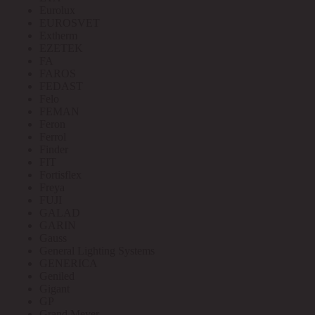
Eurolux
EUROSVET
Extherm
EZETEK
FA
FAROS
FEDAST
Felo
FEMAN
Feron
Ferrol
Finder
FIT
Fortisflex
Freya
FUJI
GALAD
GARIN
Gauss
General Lighting Systems
GENERICA
Geniled
Gigant
GP
Grand Meyer