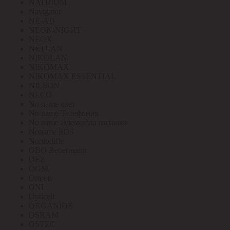
NATRIUM
Navigator
NE-AD
NEON-NIGHT
NEOX
NETLAN
NIKOLAN
NIKOMAX
NIKOMAX ESSENTIAL
NILSON
NLCO
No name свет
No name Телефония
No name Элементы питания
Noname SDS
Northcliffe
OBO Bettermann
OEZ
OGM
Omron
ONI
Opticell
ORGANIDE
OSRAM
OSTEC