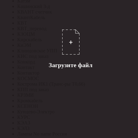
Катэм
Кашинский З-д
КВАНТ счетчик
КвантКабель
КВТ
КВТ_перевод
КЗОЦМ
Кирскабель
КиЭМ
Клинцовское УПП
КНС под заказ
Конкорд
Загрузите файл
Контакт
Контактор
КОСМОС
Кострома ИК1 (Транс-ры Т0,66)
КПП под заказ
КРЗМИ
Кромкабель
КСЕНОН
Кунцево-Электро
КУРС
КЭАЗ
КЭЛЗ
Лампы No name Россия