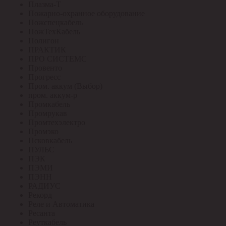
Плазма-Т
Пожарно-охранное оборудование
Пожспецкабель
ПожТехКабель
Полигон
ПРАКТИК
ПРО СИСТЕМС
Провенто
Прогресс
Пром. аккум (Выбор)
пром. аккум-р
Промкабель
Промрукав
Промтехэлектро
Промэко
Псковкабель
ПУЛЬС
ПЭК
ПЭМИ
ПЭНН
РАДИУС
Рекорд
Реле и Автоматика
Ресанта
Реуткабель