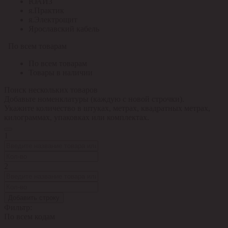
ЮАИЗ
я.Практик
я.Электрощит
Ярославский кабель
По всем товарам
По всем товарам
Товары в наличии
Поиск нескольких товаров
Добавьте номенклатуры (каждую с новой строчки).
Укажите количество в штуках, метрах, квадратных метрах,
килограммах, упаковках или комплектах.
1
2
Добавить строку
Фильтр:
По всем кодам