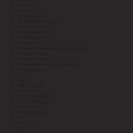
Штиль
Э-Пласт
Экотон
Эксперт-кабель
Эл. Бытовые изделия
Электрокабель
Электрокабель АО
Электроконтакт
Электролоток
Электрооборудование под ЗАКАЗ
Электротехмаш
Электротехник
Электротехника и Автоматика
Электрофидер
Элетех
Элкаб
ЭМ-КАБЕЛЬ
ЭНЕРГИЯ
ЭНЕРГОЗАЩИТА
Энергокомплект
Энергомера
ЭНЕРГОМИР
ЭРА
ЭРА АР
ЭРГ