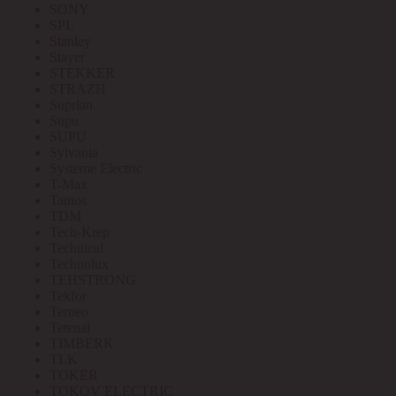
SONY
SPL
Stanley
Stayer
STEKKER
STRAZH
Suprlan
Supu
SUPU
Sylvania
Systeme Electric
T-Max
Tantos
TDM
Tech-Krep
Technical
Technolux
TEHSTRONG
Tekfor
Terneo
Tetenal
TIMBERK
TLK
TOKER
TOKOV ELECTRIC