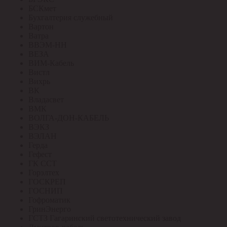
БСКмет
Бухгалтерия служебный
Вартон
Ватра
ВВЭМ-НН
ВЕЗА
ВИМ-Кабель
Вистл
Вихрь
ВК
Владасвет
ВМК
ВОЛГА-ДОН-КАБЕЛЬ
ВЭКЗ
ВЭЛАН
Герда
Гефест
ГК ССТ
Горэлтех
ГОСКРЕП
ГОСНИП
Гофроматик
ГринЭнерго
ГСТЗ Гагаринский светотехнический завод