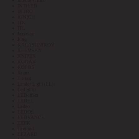
Interior Office
INTILED
INTRO
IONICH
ITK
ITL
Jazzway
Jung
KALASHNIKOV
KLEMSAN
KNIPEX
KODAK
KOPOS
Kranz
L-Flash
Leader Light (LL)
Led Strip
LEDeffect
LEDEL
Ledeo
LEDOS
LEDVANCE
LEEK
Legrand
LEZARD