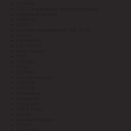
СЗ ЭМИ
СЗТТ Свердловский трансформаторный
Сибирский Арсенал
СИБРТЕХ
СИЛА
Силовые трансформатор ТМГ, ТСЗЛ
Синтэк
Система КМ
СКТ ГРУПП
СмартЭлектро
СМЗ
СОЛЕКС
Сосна
СОЭМИ
Союз (Универсал)
СПЕКТР
СПЕКТР
Спецкабель
Спецресурс
Спецстрой
СПКБ Техно
Сталер
Стальконструкция
СТАРТ
СтатусЩит