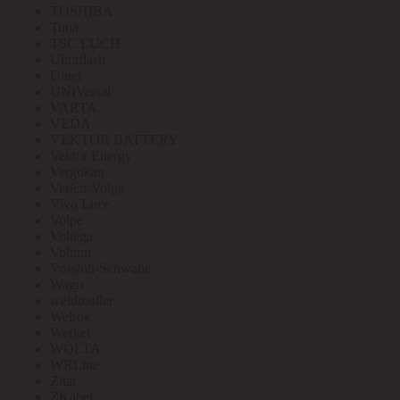
TOSHIBA
Toua
TSC LUCH
Ultraflash
Uniel
UNIVersal
VARTA
VEDA
VEKTOR BATTERY
Vektor Energy
Vergokan
Verlen-Volga
Vivo Luce
Volpe
Voltega
Voltum
Vossloh-Schwabe
Wago
weidmuller
Welrok
Werkel
WOLTA
WRLine
Zitar
ZKabel