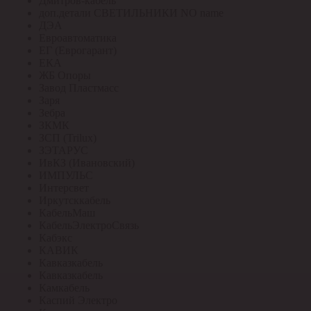
Дмитров-кабель
доп.детали СВЕТИЛЬНИКИ NO name
ДЭА
Евроавтоматика
ЕГ (Еврогарант)
ЕКА
ЖБ Опоры
Завод Пластмасс
Заря
Зебра
ЗКМК
ЗСП (Trilux)
ЗЭТАРУС
ИвКЗ (Ивановский)
ИМПУЛЬС
Интерсвет
Иркутсккабель
КабельМаш
КабельЭлектроСвязь
Кабэкс
КАВИК
Кавказкабель
Кавказкабель
Камкабель
Каспий Электро