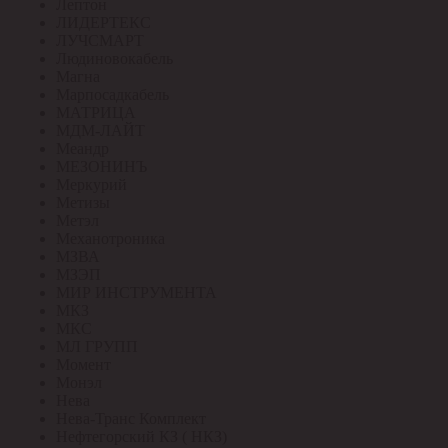
Лептон
ЛИДЕРТЕКС
ЛУЧСМАРТ
Людиновокабель
Магна
Марпосадкабель
МАТРИЦА
МДМ-ЛАЙТ
Меандр
МЕЗОНИНЪ
Меркурий
Метизы
Метэл
Механотроника
МЗВА
МЗЭП
МИР ИНСТРУМЕНТА
МКЗ
МКС
МЛ ГРУПП
Момент
Монэл
Нева
Нева-Транс Комплект
Нефтегорский КЗ ( НКЗ)