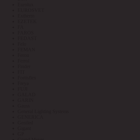
Eurolux
EUROSVET
Extherm
EZETEK
FA
FAROS
FEDAST
Felo
FEMAN
Feron
Ferrol
Finder
FIT
Fortisflex
Freya
FUJI
GALAD
GARIN
Gauss
General Lighting Systems
GENERICA
Geniled
Gigant
GP
Grand Meyer