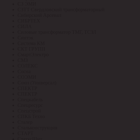
СЗ ЭМИ
СЗТТ Свердловский трансформаторный
Сибирский Арсенал
СИБРТЕХ
СИЛА
Силовые трансформатор ТМГ, ТСЗЛ
Синтэк
Система КМ
СКТ ГРУПП
СмартЭлектро
СМЗ
СОЛЕКС
Сосна
СОЭМИ
Союз (Универсал)
СПЕКТР
СПЕКТР
Спецкабель
Спецресурс
Спецстрой
СПКБ Техно
Сталер
Стальконструкция
СТАРТ
СтатусЩит