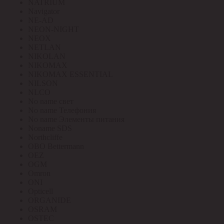
NATRIUM
Navigator
NE-AD
NEON-NIGHT
NEOX
NETLAN
NIKOLAN
NIKOMAX
NIKOMAX ESSENTIAL
NILSON
NLCO
No name свет
No name Телефония
No name Элементы питания
Noname SDS
Northcliffe
OBO Bettermann
OEZ
OGM
Omron
ONI
Opticell
ORGANIDE
OSRAM
OSTEC