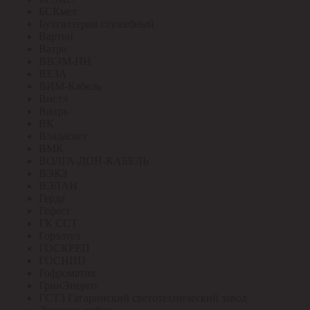
БСКмет
Бухгалтерия служебный
Вартон
Ватра
ВВЭМ-НН
ВЕЗА
ВИМ-Кабель
Вистл
Вихрь
ВК
Владасвет
ВМК
ВОЛГА-ДОН-КАБЕЛЬ
ВЭКЗ
ВЭЛАН
Герда
Гефест
ГК ССТ
Горэлтех
ГОСКРЕП
ГОСНИП
Гофроматик
ГринЭнерго
ГСТЗ Гагаринский светотехнический завод