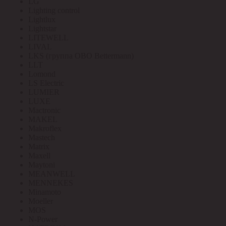
LG
Lighting control
Lightlux
Lightstar
LITEWELL
LIVAL
LKS (группа OBO Bettermann)
LLT
Lomond
LS Electric
LUMIER
LUXE
Mactronic
MAKEL
Makroflex
Mastech
Matrix
Maxell
Maytoni
MEANWELL
MENNEKES
Minamoto
Moeller
MOS
N-Power