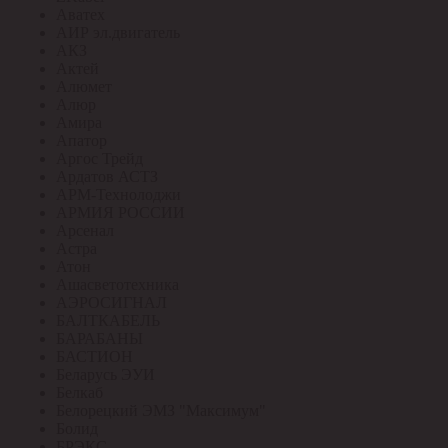
Аватех
АИР эл.двигатель
АКЗ
Актей
Алюмет
Алюр
Амира
Апатор
Аргос Трейд
Ардатов АСТЗ
АРМ-Технолоджи
АРМИЯ РОССИИ
Арсенал
Астра
Атон
Ашасветотехника
АЭРОСИГНАЛ
БАЛТКАБЕЛЬ
БАРАБАНЫ
БАСТИОН
Беларусь ЭУИ
Белкаб
Белорецкий ЭМЗ "Максимум"
Болид
БРЭКС