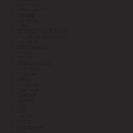
Стоп Огонь
СТП под ЗАКАЗ
Стример
Строитель
ТАИЗ
ТД ТЕХНОКАБЕЛЬ-НН
Тепловое оборудование
Теплолюкс
ТЕПЛОМАШ
Тернус
ТЕСЛА
ТЕХНОКАБЕЛЬ
ТехноЭнерго
Техэнерго
Титан
Томсккабель
Точка опоры
Трансвит
ТРОФИ
Труд
ТСС
ТЭСЛА
У.ПАК
Угличкабель
Узола