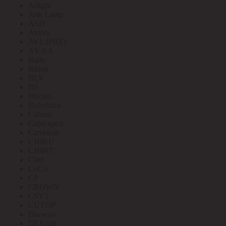
Arlight
Arte Lamp
ASD
Aviora
AVL (PRE)
AY-KA
Ballu
Bironi
BLV
BS
Bticino
Bylectrica
Cabeus
Cablexpert
Camelion
CHIKU
CHINT
Citel
CoCo
CP
CROWN
CSVT
CUTOP
Daewoo
DEKraft