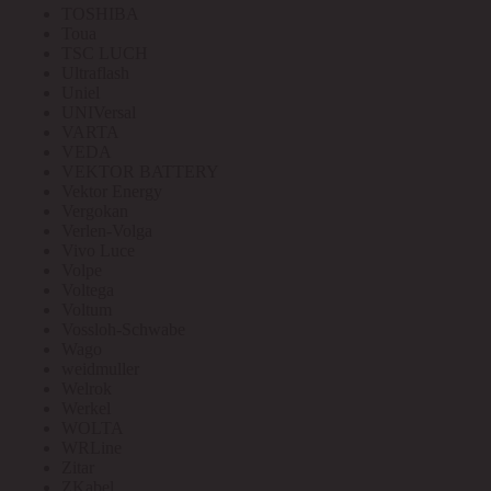
TOSHIBA
Toua
TSC LUCH
Ultraflash
Uniel
UNIVersal
VARTA
VEDA
VEKTOR BATTERY
Vektor Energy
Vergokan
Verlen-Volga
Vivo Luce
Volpe
Voltega
Voltum
Vossloh-Schwabe
Wago
weidmuller
Welrok
Werkel
WOLTA
WRLine
Zitar
ZKabel