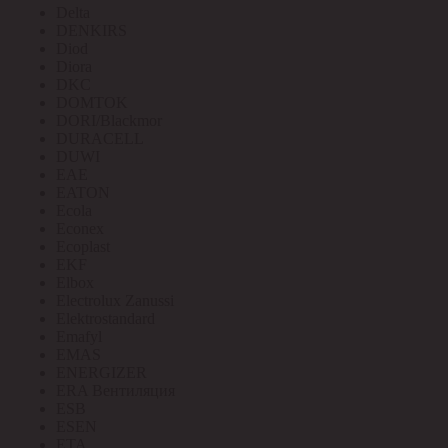
Delta
DENKIRS
Diod
Diora
DKC
DOMTOK
DORI/Blackmor
DURACELL
DUWI
EAE
EATON
Ecola
Econex
Ecoplast
EKF
Elbox
Electrolux Zanussi
Elektrostandard
Emafyl
EMAS
ENERGIZER
ERA Вентиляция
ESB
ESEN
ETA