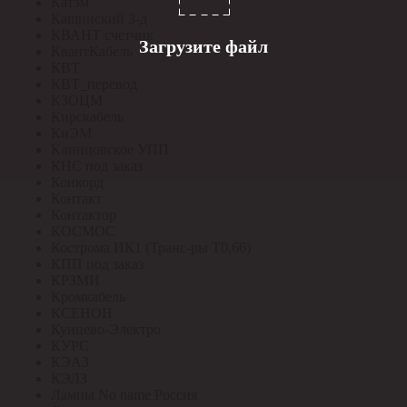
Катэм
Кашинский З-д
КВАНТ счетчик
Загрузите файл
КвантКабель
КВТ
КВТ_перевод
КЗОЦМ
Кирскабель
КиЭМ
Клинцовское УПП
КНС под заказ
Конкорд
Контакт
Контактор
КОСМОС
Кострома ИК1 (Транс-ры Т0,66)
КПП под заказ
КРЗМИ
Кромкабель
КСЕНОН
Кунцево-Электро
КУРС
КЭАЗ
КЭЛЗ
Лампы No name Россия