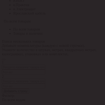
ЮАИЗ
я.Практик
я.Электрощит
Ярославский кабель
По всем товарам
По всем товарам
Товары в наличии
Поиск нескольких товаров
Добавьте номенклатуры (каждую с новой строчки).
Укажите количество в штуках, метрах, квадратных метрах,
килограммах, упаковках или комплектах.
1
2
Добавить строку
Фильтр:
По всем кодам