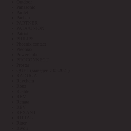
Outdoor
Panasonic
Paritet
ParLan
PARTNER
PATA/UNION
Patriot
PHILIPS
Phoenix contact
Pleomax
PowerCube
PROCONNECT
Prostar
QUEL (выведен с 05.2021)
RADUGA
Raychem
Rbuz
Rcable
REM
Renata
REV
REXANT
RITTAL
Ritter
Rivoli