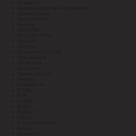
Плазма-Т
Пожарно-охранное оборудование
Пожспецкабель
ПожТехКабель
Полигон
ПРАКТИК
ПРО СИСТЕМС
Провенто
Прогресс
Пром. аккум (Выбор)
пром. аккум-р
Промкабель
Промрукав
Промтехэлектро
Промэко
Псковкабель
ПУЛЬС
ПЭК
ПЭМИ
ПЭНН
РАДИУС
Рекорд
Реле и Автоматика
Ресанта
Реуткабель