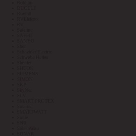
Robiton
RUCELF
Ruvinil
RVElektro
RVi
Safeline
SAFFIT
SANYO
Sber
Schneider Electric
Schwabe Hellas
Shenler
SHTOK
SIEMENS
SIMON
SKP
SkyNet
SLV
SMART PROTEX
Smartec
SMARTWATT
Smile
SNR
Soler Palau
SONAR