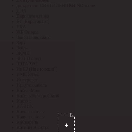
Дмитров-кабель
доп.детали СВЕТИЛЬНИКИ NO name
ДЭА
Евроавтоматика
ЕГ (Еврогарант)
ЕКА
ЖБ Опоры
Завод Пластмасс
Заря
Зебра
ЗКМК
ЗСП (Trilux)
ЗЭТАРУС
ИвКЗ (Ивановский)
ИМПУЛЬС
Интерсвет
Иркутсккабель
КабельМаш
КабельЭлектроСвязь
Кабэкс
КАВИК
Кавказкабель
Кавказкабель
Камкабель
Каспий Электро