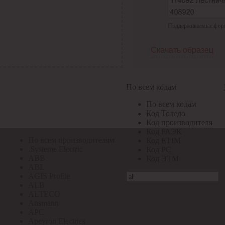
По всем кодам
Поддерживаемые формат
По всем кодам
Код Толедо
Код производителя
Скачать образец
Код РАЭК
Код ETIM
Код РС
Код ЭТМ
По всем кодам
Прочие
По всем кодам
По всем производителям
Код Толедо
Код производителя
Код РАЭК
По всем производителям
Код ETIM
.Systeme Electric
Код РС
ABB
Код ЭТМ
ABL
AGIS Profile
ALB
ALTECO
Ansmann
APC
Apeyron Electrics