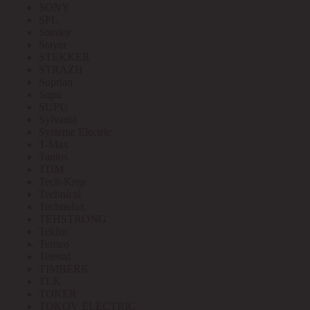
SONY
SPL
Stanley
Stayer
STEKKER
STRAZH
Suprlan
Supu
SUPU
Sylvania
Systeme Electric
T-Max
Tantos
TDM
Tech-Krep
Technical
Technolux
TEHSTRONG
Tekfor
Terneo
Tetenal
TIMBERK
TLK
TOKER
TOKOV ELECTRIC