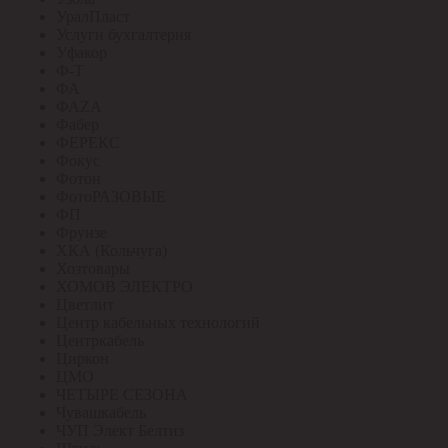
УралПласт
Услуги бухгалтерия
Уфакор
Ф-Т
ФА
ФАZА
Фабер
ФЕРЕКС
Фокус
Фотон
ФотоРАЗОВЫЕ
ФП
Фрунзе
ХКА (Кольчуга)
Хозтовары
ХОМОВ ЭЛЕКТРО
Цветлит
Центр кабельных технологий
Центркабель
Циркон
ЦМО
ЧЕТЫРЕ СЕЗОНА
Чувашкабель
ЧУП Элект Белтиз