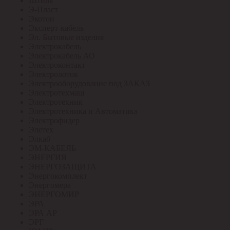
Штиль
Э-Пласт
Экотон
Эксперт-кабель
Эл. Бытовые изделия
Электрокабель
Электрокабель АО
Электроконтакт
Электролоток
Электрооборудование под ЗАКАЗ
Электротехмаш
Электротехник
Электротехника и Автоматика
Электрофидер
Элетех
Элкаб
ЭМ-КАБЕЛЬ
ЭНЕРГИЯ
ЭНЕРГОЗАЩИТА
Энергокомплект
Энергомера
ЭНЕРГОМИР
ЭРА
ЭРА АР
ЭРГ