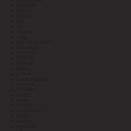
Interior Office
INTILED
INTRO
IONICH
ITK
ITL
Jazzway
Jung
KALASHNIKOV
KLEMSAN
KNIPEX
KODAK
KOPOS
Kranz
L-Flash
Leader Light (LL)
Led Strip
LEDeffect
LEDEL
Ledeo
LEDOS
LEDVANCE
LEEK
Legrand
LEZARD