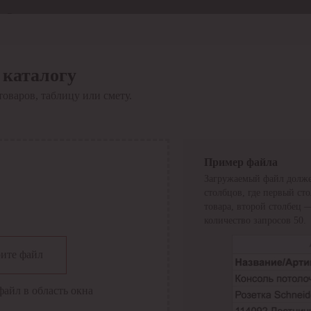
Отдел продаж
8 800 6000-600
Каталог
Акции
 каталогу
Сервис
товаров, таблицу или смету.
Инструкция по работе
с сервисом
Оплата
Сервис ЭДО
Сервис ИТС-КА
Пример файла
Сервис API
Загружаемый файл долже
Контакты
О компании
столбцов, где первый ст
Вход
Регистрация
товара, второй столбец 
количество запросов 50.
Крупнейший поставщик электро-технической продукции в
ите файл
России
Найти
файл в область окна
Искать по всем разделам