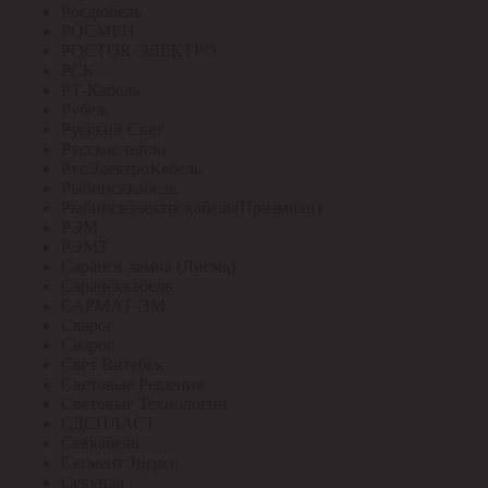
Росдюбель
РОСМЕН
РОСТОК-ЭЛЕКТРО
РСК
РТ-Кабель
Рубеж
Русский Свет
Русское тепло
РусЭлектроКабель
Рыбинсккабель
Рыбинскэлектрокабель(Призмиан)
РЭМ
РЭМЗ
Саранск лампа (Лисма)
Сарансккабель
САРМАТ-ЭМ
Сварог
Сварог
Свет Витебск
Световые Решения
Световые Технологии
СДСПЛАСТ
Севкабель
СегментЭнерго
Секунда