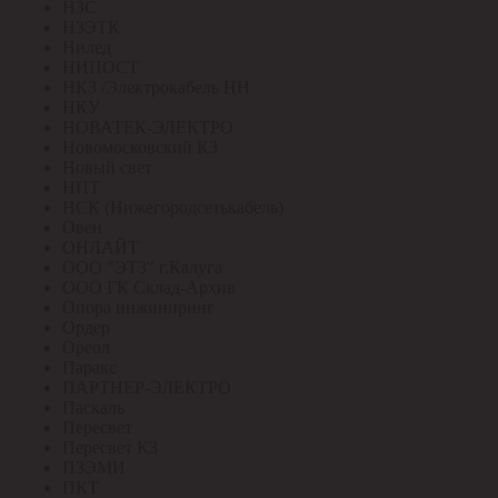
НЗС
НЗЭТК
Нилед
НИПОСТ
НКЗ /Электрокабель НН
НКУ
НОВАТЕК-ЭЛЕКТРО
Новомосковский КЗ
Новый свет
НПТ
НСК (Нижегородсетькабель)
Овен
ОНЛАЙТ
ООО "ЭТЗ" г.Калуга
ООО ГК Склад-Архив
Опора инжиниринг
Ордер
Ореол
Паракс
ПАРТНЕР-ЭЛЕКТРО
Паскаль
Пересвет
Пересвет КЗ
ПЗЭМИ
ПКТ