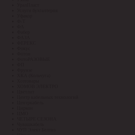
УралПласт
Услуги бухгалтерия
Уфакор
Ф-Т
ФА
Фабер
ФАЗА
ФЕРЕКС
Фокус
Фотон
ФотоРАЗОВЫЕ
ФП
Фрунзе
ХКА (Кольчуга)
Хозтовары
ХОМОВ ЭЛЕКТРО
Цветлит
Центр кабельных технологий
Центркабель
Циркон
ЦМО
ЧЕТЫРЕ СЕЗОНА
Чувашкабель
ЧУП Элект Белтиз