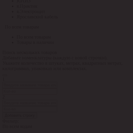
ЮАИЗ
я.Практик
я.Электрощит
Ярославский кабель
По всем товарам
По всем товарам
Товары в наличии
Поиск нескольких товаров
Добавьте номенклатуры (каждую с новой строчки).
Укажите количество в штуках, метрах, квадратных метрах,
килограммах, упаковках или комплектах.
1
2
Добавить строку
Фильтр:
По всем кодам