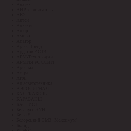
Аватех
АИР эл.двигатель
АКЗ
Актей
Алюмет
Алюр
Амира
Апатор
Аргос Трейд
Ардатов АСТЗ
АРМ-Технолоджи
АРМИЯ РОССИИ
Арсенал
Астра
Атон
Ашасветотехника
АЭРОСИГНАЛ
БАЛТКАБЕЛЬ
БАРАБАНЫ
БАСТИОН
Беларусь ЭУИ
Белкаб
Белорецкий ЭМЗ "Максимум"
Болид
БРЭКС