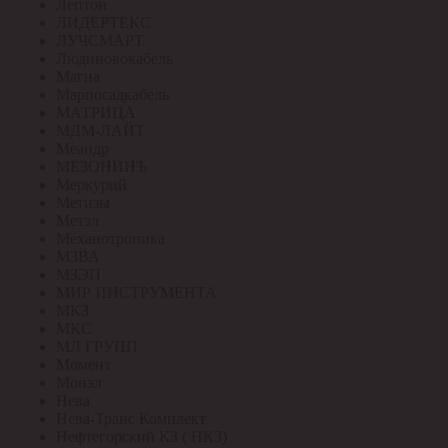
Лептон
ЛИДЕРТЕКС
ЛУЧСМАРТ
Людиновокабель
Магна
Марпосадкабель
МАТРИЦА
МДМ-ЛАЙТ
Меандр
МЕЗОНИНЪ
Меркурий
Метизы
Метэл
Механотроника
МЗВА
МЗЭП
МИР ИНСТРУМЕНТА
МКЗ
МКС
МЛ ГРУПП
Момент
Монэл
Нева
Нева-Транс Комплект
Нефтегорский КЗ ( НКЗ)