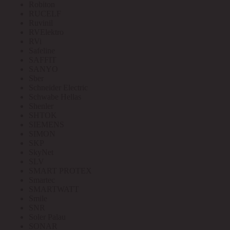
Robiton
RUCELF
Ruvinil
RVElektro
RVi
Safeline
SAFFIT
SANYO
Sber
Schneider Electric
Schwabe Hellas
Shenler
SHTOK
SIEMENS
SIMON
SKP
SkyNet
SLV
SMART PROTEX
Smartec
SMARTWATT
Smile
SNR
Soler Palau
SONAR