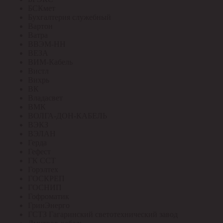
БСКмет
Бухгалтерия служебный
Вартон
Ватра
ВВЭМ-НН
ВЕЗА
ВИМ-Кабель
Вистл
Вихрь
ВК
Владасвет
ВМК
ВОЛГА-ДОН-КАБЕЛЬ
ВЭКЗ
ВЭЛАН
Герда
Гефест
ГК ССТ
Горэлтех
ГОСКРЕП
ГОСНИП
Гофроматик
ГринЭнерго
ГСТЗ Гагаринский светотехнический завод