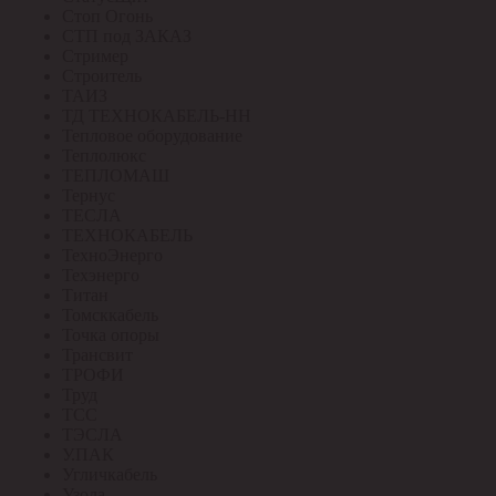
Стоп Огонь
СТП под ЗАКАЗ
Стример
Строитель
ТАИЗ
ТД ТЕХНОКАБЕЛЬ-НН
Тепловое оборудование
Теплолюкс
ТЕПЛОМАШ
Тернус
ТЕСЛА
ТЕХНОКАБЕЛЬ
ТехноЭнерго
Техэнерго
Титан
Томсккабель
Точка опоры
Трансвит
ТРОФИ
Труд
ТСС
ТЭСЛА
У.ПАК
Угличкабель
Узола