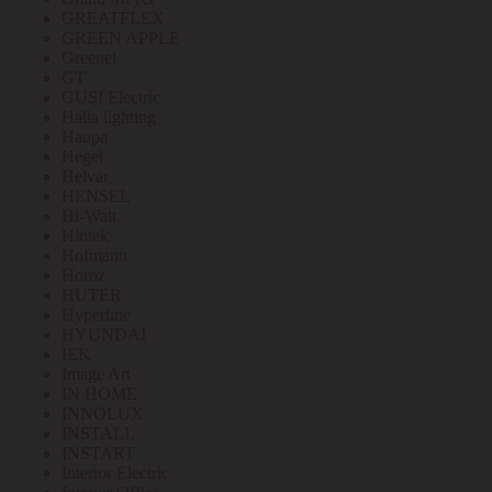
GREATFLEX
GREEN APPLE
Greenel
GT
GUSI Electric
Halla lighting
Haupa
Hegel
Helvar
HENSEL
Hi-Watt
Hintek
Hofmann
Horoz
HUTER
Hyperline
HYUNDAI
IEK
Image Art
IN HOME
INNOLUX
INSTALL
INSTART
Interior Electric