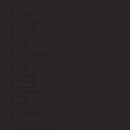
SONY
SPL
Stanley
Stayer
STEKKER
STRAZH
Suprlan
Supu
SUPU
Sylvania
Systeme Electric
T-Max
Tantos
TDM
Tech-Krep
Technical
Technolux
TEHSTRONG
Tekfor
Terneo
Tetenal
TIMBERK
TLK
TOKER
TOKOV ELECTRIC