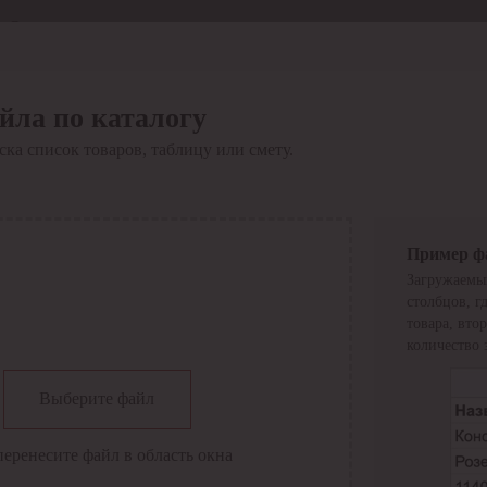
Отдел продаж
8 800 6000-600
Каталог
Акции
йла по каталогу
Сервис
ка список товаров, таблицу или смету.
Инструкция по работе
с сервисом
Оплата
Сервис ЭДО
Сервис ИТС-КА
Пример ф
Сервис API
Загружаемы
Контакты
О компании
столбцов, г
Вход
Регистрация
товара, вто
количество 
Крупнейший поставщик электро-технической продукции в
Выберите файл
России
Найти
перенесите файл в область окна
Искать по всем разделам