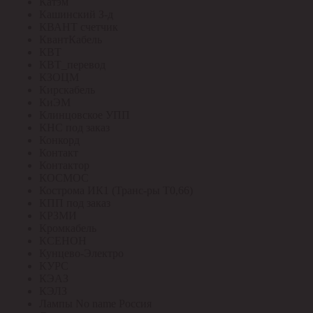
Катэм
Кашинский З-д
КВАНТ счетчик
КвантКабель
КВТ
КВТ_перевод
КЗОЦМ
Кирскабель
КиЭМ
Клинцовское УПП
КНС под заказ
Конкорд
Контакт
Контактор
КОСМОС
Кострома ИК1 (Транс-ры Т0,66)
КПП под заказ
КРЗМИ
Кромкабель
КСЕНОН
Кунцево-Электро
КУРС
КЭАЗ
КЭЛЗ
Лампы No name Россия