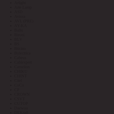
Arlight
Arte Lamp
ASD
Aviora
AVL (PRE)
AY-KA
Ballu
Bironi
BLV
BS
Bticino
Bylectrica
Cabeus
Cablexpert
Camelion
CHIKU
CHINT
Citel
CoCo
CP
CROWN
CSVT
CUTOP
Daewoo
DEKraft