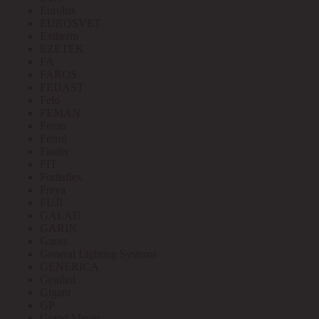
Eurolux
EUROSVET
Extherm
EZETEK
FA
FAROS
FEDAST
Felo
FEMAN
Feron
Ferrol
Finder
FIT
Fortisflex
Freya
FUJI
GALAD
GARIN
Gauss
General Lighting Systems
GENERICA
Geniled
Gigant
GP
Grand Meyer