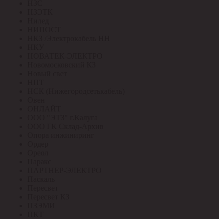
НЗС
НЗЭТК
Нилед
НИПОСТ
НКЗ /Электрокабель НН
НКУ
НОВАТЕК-ЭЛЕКТРО
Новомосковский КЗ
Новый свет
НПТ
НСК (Нижегородсетькабель)
Овен
ОНЛАЙТ
ООО "ЭТЗ" г.Калуга
ООО ГК Склад-Архив
Опора инжиниринг
Ордер
Ореол
Паракс
ПАРТНЕР-ЭЛЕКТРО
Паскаль
Пересвет
Пересвет КЗ
ПЗЭМИ
ПКТ