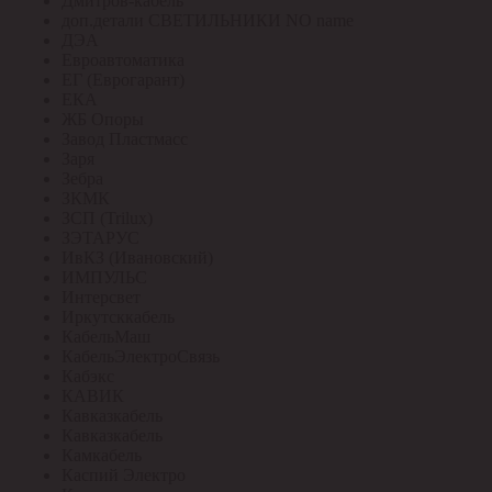
Дмитров-кабель
доп.детали СВЕТИЛЬНИКИ NO name
ДЭА
Евроавтоматика
ЕГ (Еврогарант)
ЕКА
ЖБ Опоры
Завод Пластмасс
Заря
Зебра
ЗКМК
ЗСП (Trilux)
ЗЭТАРУС
ИвКЗ (Ивановский)
ИМПУЛЬС
Интерсвет
Иркутсккабель
КабельМаш
КабельЭлектроСвязь
Кабэкс
КАВИК
Кавказкабель
Кавказкабель
Камкабель
Каспий Электро