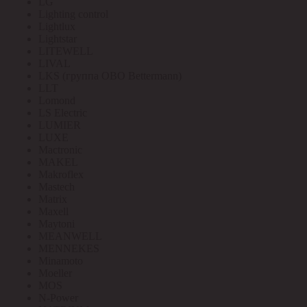
LG
Lighting control
Lightlux
Lightstar
LITEWELL
LIVAL
LKS (группа OBO Bettermann)
LLT
Lomond
LS Electric
LUMIER
LUXE
Mactronic
MAKEL
Makroflex
Mastech
Matrix
Maxell
Maytoni
MEANWELL
MENNEKES
Minamoto
Moeller
MOS
N-Power