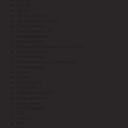
Штиль
Э-Пласт
Экотон
Эксперт-кабель
Эл. Бытовые изделия
Электрокабель
Электрокабель АО
Электроконтакт
Электролоток
Электрооборудование под ЗАКАЗ
Электротехмаш
Электротехник
Электротехника и Автоматика
Электрофидер
Элетех
Элкаб
ЭМ-КАБЕЛЬ
ЭНЕРГИЯ
ЭНЕРГОЗАЩИТА
Энергокомплект
Энергомера
ЭНЕРГОМИР
ЭРА
ЭРА АР
ЭРГ