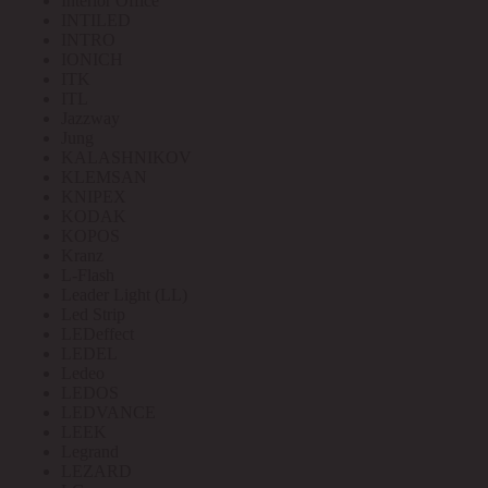
Interior Office
INTILED
INTRO
IONICH
ITK
ITL
Jazzway
Jung
KALASHNIKOV
KLEMSAN
KNIPEX
KODAK
KOPOS
Kranz
L-Flash
Leader Light (LL)
Led Strip
LEDeffect
LEDEL
Ledeo
LEDOS
LEDVANCE
LEEK
Legrand
LEZARD