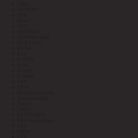
Delta
DENKIRS
Diod
Diora
DKC
DOMTOK
DORI/Blackmor
DURACELL
DUWI
EAE
EATON
Ecola
Econex
Ecoplast
EKF
Elbox
Electrolux Zanussi
Elektrostandard
Emafyl
EMAS
ENERGIZER
ERA Вентиляция
ESB
ESEN
ETA