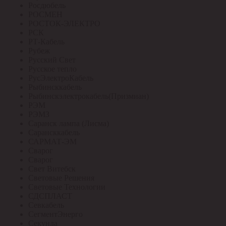
Росдюбель
РОСМЕН
РОСТОК-ЭЛЕКТРО
РСК
РТ-Кабель
Рубеж
Русский Свет
Русское тепло
РусЭлектроКабель
Рыбинсккабель
Рыбинскэлектрокабель(Призмиан)
РЭМ
РЭМЗ
Саранск лампа (Лисма)
Сарансккабель
САРМАТ-ЭМ
Сварог
Сварог
Свет Витебск
Световые Решения
Световые Технологии
СДСПЛАСТ
Севкабель
СегментЭнерго
Секунда