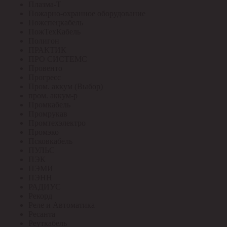
Плазма-Т
Пожарно-охранное оборудование
Пожспецкабель
ПожТехКабель
Полигон
ПРАКТИК
ПРО СИСТЕМС
Провенто
Прогресс
Пром. аккум (Выбор)
пром. аккум-р
Промкабель
Промрукав
Промтехэлектро
Промэко
Псковкабель
ПУЛЬС
ПЭК
ПЭМИ
ПЭНН
РАДИУС
Рекорд
Реле и Автоматика
Ресанта
Реуткабель