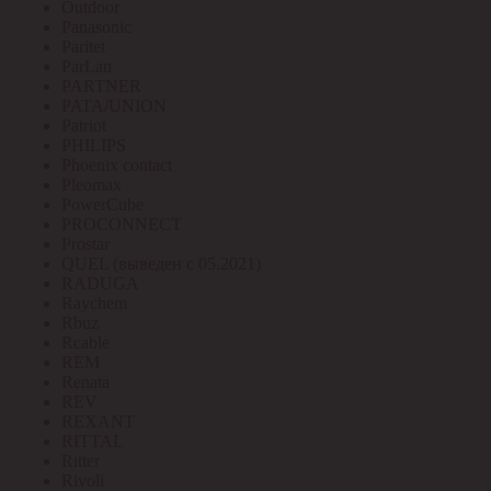
Outdoor
Panasonic
Paritet
ParLan
PARTNER
PATA/UNION
Patriot
PHILIPS
Phoenix contact
Pleomax
PowerCube
PROCONNECT
Prostar
QUEL (выведен с 05.2021)
RADUGA
Raychem
Rbuz
Rcable
REM
Renata
REV
REXANT
RITTAL
Ritter
Rivoli