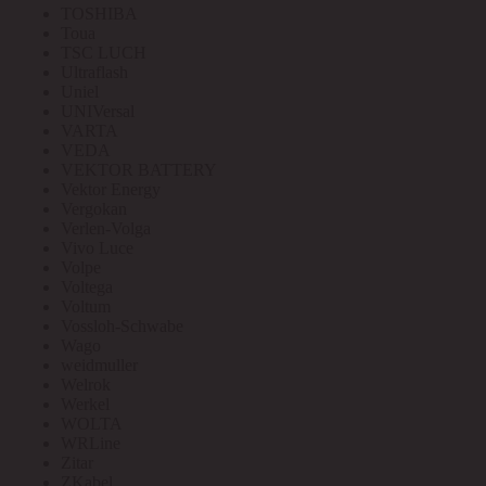
TOSHIBA
Toua
TSC LUCH
Ultraflash
Uniel
UNIVersal
VARTA
VEDA
VEKTOR BATTERY
Vektor Energy
Vergokan
Verlen-Volga
Vivo Luce
Volpe
Voltega
Voltum
Vossloh-Schwabe
Wago
weidmuller
Welrok
Werkel
WOLTA
WRLine
Zitar
ZKabel