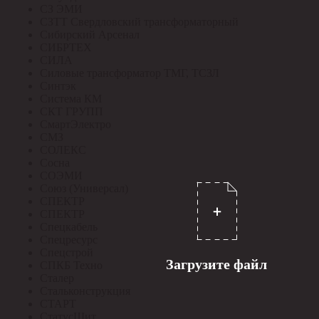
СЗ ЭМИ
СЗТТ Свердловский трансформаторный
Сибирский Арсенал
СИБРТЕХ
СИЛА
Силовые трансформатор ТМГ, ТСЗЛ
Синтэк
Система КМ
СКТ ГРУПП
СмартЭлектро
СМЗ
СОЛЕКС
Сосна
СОЭМИ
Союз (Универсал)
СПЕКТР
СПЕКТР
Спецкабель
Спецресурс
Спецстрой
Загрузите файл
СПКБ Техно
Сталер
Стальконструкция
СТАРТ
СтатусЩит