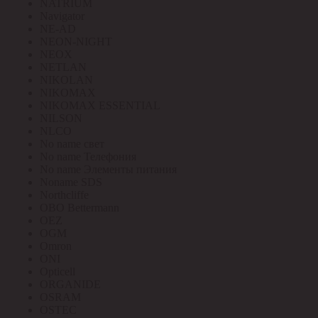
NATRIUM
Navigator
NE-AD
NEON-NIGHT
NEOX
NETLAN
NIKOLAN
NIKOMAX
NIKOMAX ESSENTIAL
NILSON
NLCO
No name свет
No name Телефония
No name Элементы питания
Noname SDS
Northcliffe
OBO Bettermann
OEZ
OGM
Omron
ONI
Opticell
ORGANIDE
OSRAM
OSTEC