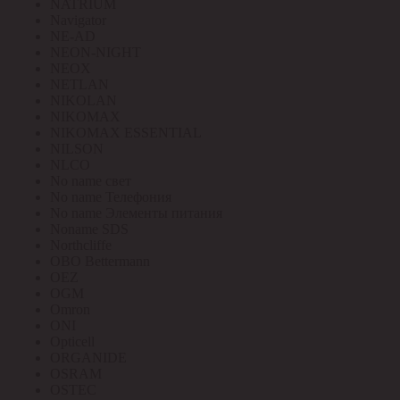
NATRIUM
Navigator
NE-AD
NEON-NIGHT
NEOX
NETLAN
NIKOLAN
NIKOMAX
NIKOMAX ESSENTIAL
NILSON
NLCO
No name свет
No name Телефония
No name Элементы питания
Noname SDS
Northcliffe
OBO Bettermann
OEZ
OGM
Omron
ONI
Opticell
ORGANIDE
OSRAM
OSTEC