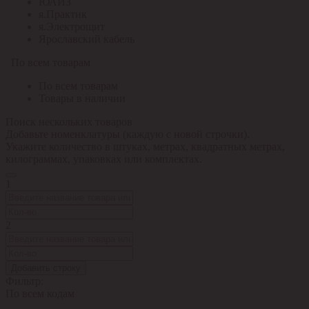
ЮАИЗ
я.Практик
я.Электрощит
Ярославский кабель
По всем товарам
По всем товарам
Товары в наличии
Поиск нескольких товаров
Добавьте номенклатуры (каждую с новой строчки).
Укажите количество в штуках, метрах, квадратных метрах,
килограммах, упаковках или комплектах.
1
2
Добавить строку
Фильтр:
По всем кодам