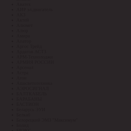
Аватех
АИР эл.двигатель
АКЗ
Актей
Алюмет
Алюр
Амира
Апатор
Аргос Трейд
Ардатов АСТЗ
АРМ-Технолоджи
АРМИЯ РОССИИ
Арсенал
Астра
Атон
Ашасветотехника
АЭРОСИГНАЛ
БАЛТКАБЕЛЬ
БАРАБАНЫ
БАСТИОН
Беларусь ЭУИ
Белкаб
Белорецкий ЭМЗ "Максимум"
Болид
БРЭКС