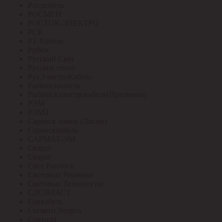
Росдюбель
РОСМЕН
РОСТОК-ЭЛЕКТРО
РСК
РТ-Кабель
Рубеж
Русский Свет
Русское тепло
РусЭлектроКабель
Рыбинсккабель
Рыбинскэлектрокабель(Призмиан)
РЭМ
РЭМЗ
Саранск лампа (Лисма)
Сарансккабель
САРМАТ-ЭМ
Сварог
Сварог
Свет Витебск
Световые Решения
Световые Технологии
СДСПЛАСТ
Севкабель
СегментЭнерго
Секунда