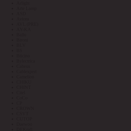
Arlight
Arte Lamp
ASD
Aviora
AVL (PRE)
AY-KA
Ballu
Bironi
BLV
BS
Bticino
Bylectrica
Cabeus
Cablexpert
Camelion
CHIKU
CHINT
Citel
CoCo
CP
CROWN
CSVT
CUTOP
Daewoo
DEKraft