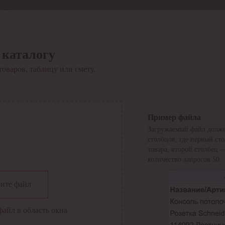
Отдел продаж
8 800 6000-600
Каталог
Акции
 каталогу
Сервис
товаров, таблицу или смету.
Инструкция по работе
с сервисом
Оплата
Сервис ЭДО
Сервис ИТС-КА
Пример файла
Сервис API
Загружаемый файл долже
Контакты
О компании
столбцов, где первый ст
Вход
Регистрация
товара, второй столбец 
количество запросов 50.
Крупнейший поставщик электро-технической продукции в
ите файл
России
Найти
файл в область окна
Искать по всем разделам