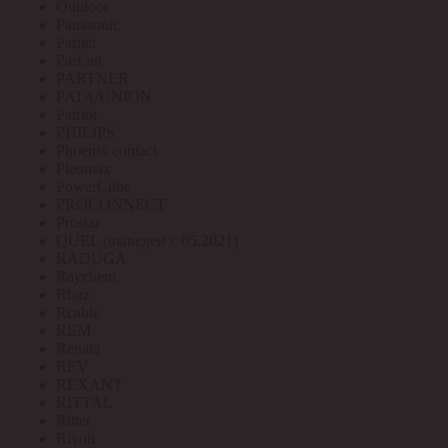
Outdoor
Panasonic
Paritet
ParLan
PARTNER
PATA/UNION
Patriot
PHILIPS
Phoenix contact
Pleomax
PowerCube
PROCONNECT
Prostar
QUEL (выведен с 05.2021)
RADUGA
Raychem
Rbuz
Rcable
REM
Renata
REV
REXANT
RITTAL
Ritter
Rivoli