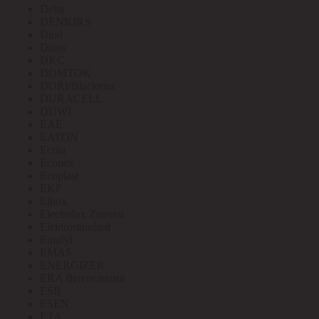
Delta
DENKIRS
Diod
Diora
DKC
DOMTOK
DORI/Blackmor
DURACELL
DUWI
EAE
EATON
Ecola
Econex
Ecoplast
EKF
Elbox
Electrolux Zanussi
Elektrostandard
Emafyl
EMAS
ENERGIZER
ERA Вентиляция
ESB
ESEN
ETA