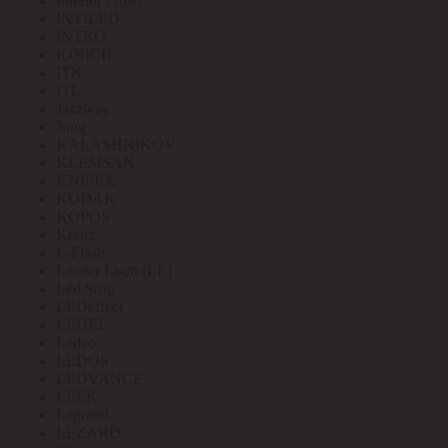
Interior Office
INTILED
INTRO
IONICH
ITK
ITL
Jazzway
Jung
KALASHNIKOV
KLEMSAN
KNIPEX
KODAK
KOPOS
Kranz
L-Flash
Leader Light (LL)
Led Strip
LEDeffect
LEDEL
Ledeo
LEDOS
LEDVANCE
LEEK
Legrand
LEZARD