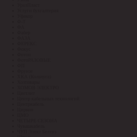
УралПласт
Услуги бухгалтерия
Уфакор
Ф-Т
ФА
Фабер
ФАЗА
ФЕРЕКС
Фокус
Фотон
ФотоРАЗОВЫЕ
ФП
Фрунзе
ХКА (Кольчуга)
Хозтовары
ХОМОВ ЭЛЕКТРО
Цветлит
Центр кабельных технологий
Центркабель
Циркон
ЦМО
ЧЕТЫРЕ СЕЗОНА
Чувашкабель
ЧУП Элект Белтиз