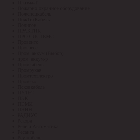
Плазма-Т
Пожарно-охранное оборудование
Пожспецкабель
ПожТехКабель
Полигон
ПРАКТИК
ПРО СИСТЕМС
Провенто
Прогресс
Пром. аккум (Выбор)
пром. аккум-р
Промкабель
Промрукав
Промтехэлектро
Промэко
Псковкабель
ПУЛЬС
ПЭК
ПЭМИ
ПЭНН
РАДИУС
Рекорд
Реле и Автоматика
Ресанта
Реуткабель