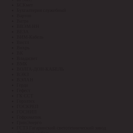
БСКмет
Бухгалтерия служебный
Вартон
Ватра
ВВЭМ-НН
ВЕЗА
ВИМ-Кабель
Вистл
Вихрь
ВК
Владасвет
ВМК
ВОЛГА-ДОН-КАБЕЛЬ
ВЭКЗ
ВЭЛАН
Герда
Гефест
ГК ССТ
Горэлтех
ГОСКРЕП
ГОСНИП
Гофроматик
ГринЭнерго
ГСТЗ Гагаринский светотехнический завод