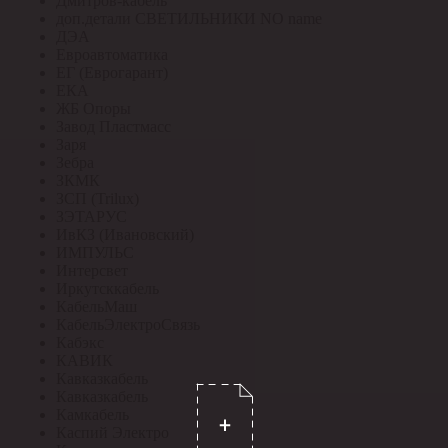
Дмитров-кабель
доп.детали СВЕТИЛЬНИКИ NO name
ДЭА
Евроавтоматика
ЕГ (Еврогарант)
ЕКА
ЖБ Опоры
Завод Пластмасс
Заря
Зебра
ЗКМК
ЗСП (Trilux)
ЗЭТАРУС
ИвКЗ (Ивановский)
ИМПУЛЬС
Интерсвет
Иркутсккабель
КабельМаш
КабельЭлектроСвязь
Кабэкс
КАВИК
Кавказкабель
Кавказкабель
Камкабель
Каспий Электро