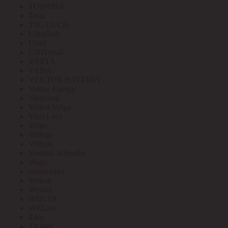
TOSHIBA
Toua
TSC LUCH
Ultraflash
Uniel
UNIVersal
VARTA
VEDA
VEKTOR BATTERY
Vektor Energy
Vergokan
Verlen-Volga
Vivo Luce
Volpe
Voltega
Voltum
Vossloh-Schwabe
Wago
weidmuller
Welrok
Werkel
WOLTA
WRLine
Zitar
ZKabel