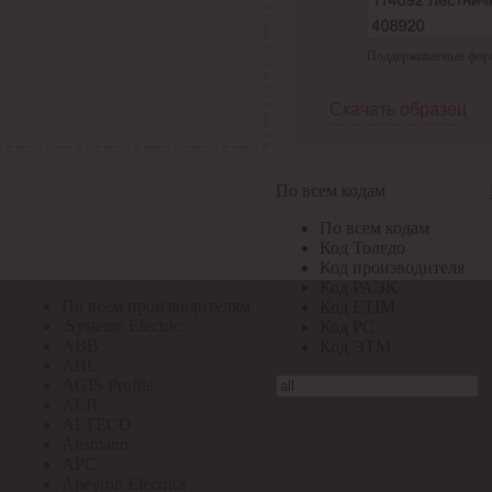
По всем кодам
Поддерживаемые формат
По всем кодам
Код Толедо
Код производителя
Скачать образец
Код РАЭК
Код ETIM
Код РС
Код ЭТМ
По всем кодам
Прочие
По всем кодам
По всем производителям
Код Толедо
Код производителя
Код РАЭК
По всем производителям
Код ETIM
.Systeme Electric
Код РС
ABB
Код ЭТМ
ABL
AGIS Profile
ALB
ALTECO
Ansmann
APC
Apeyron Electrics