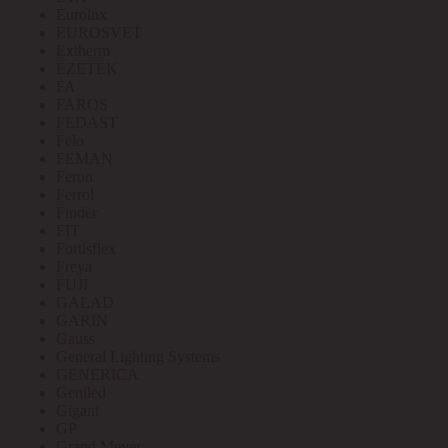
Eurolux
EUROSVET
Extherm
EZETEK
FA
FAROS
FEDAST
Felo
FEMAN
Feron
Ferrol
Finder
FIT
Fortisflex
Freya
FUJI
GALAD
GARIN
Gauss
General Lighting Systems
GENERICA
Geniled
Gigant
GP
Grand Meyer