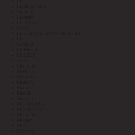
LG
Lighting control
Lightlux
Lightstar
LITEWELL
LIVAL
LKS (группа OBO Bettermann)
LLT
Lomond
LS Electric
LUMIER
LUXE
Mactronic
MAKEL
Makroflex
Mastech
Matrix
Maxell
Maytoni
MEANWELL
MENNEKES
Minamoto
Moeller
MOS
N-Power