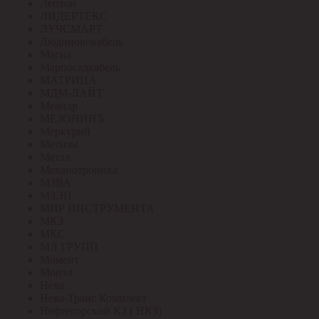
Лептон
ЛИДЕРТЕКС
ЛУЧСМАРТ
Людиновокабель
Магна
Марпосадкабель
МАТРИЦА
МДМ-ЛАЙТ
Меандр
МЕЗОНИНЪ
Меркурий
Метизы
Метэл
Механотроника
МЗВА
МЗЭП
МИР ИНСТРУМЕНТА
МКЗ
МКС
МЛ ГРУПП
Момент
Монэл
Нева
Нева-Транс Комплект
Нефтегорский КЗ ( НКЗ)