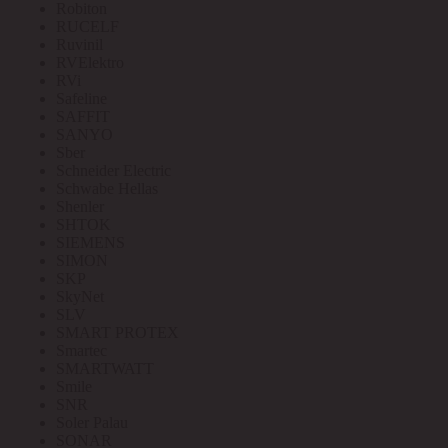
Robiton
RUCELF
Ruvinil
RVElektro
RVi
Safeline
SAFFIT
SANYO
Sber
Schneider Electric
Schwabe Hellas
Shenler
SHTOK
SIEMENS
SIMON
SKP
SkyNet
SLV
SMART PROTEX
Smartec
SMARTWATT
Smile
SNR
Soler Palau
SONAR