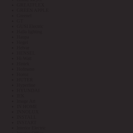
GREATFLEX
GREEN APPLE
Greenel
GT
GUSI Electric
Halla lighting
Haupa
Hegel
Helvar
HENSEL
Hi-Watt
Hintek
Hofmann
Horoz
HUTER
Hyperline
HYUNDAI
IEK
Image Art
IN HOME
INNOLUX
INSTALL
INSTART
Interior Electric