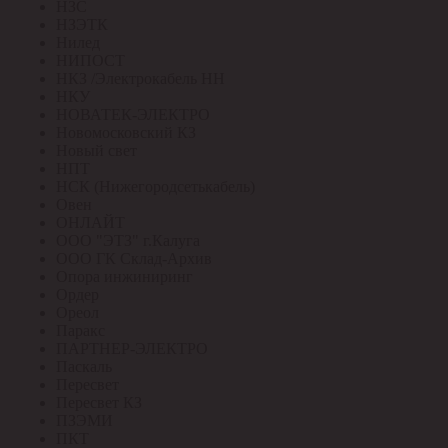
НЗС
НЗЭТК
Нилед
НИПОСТ
НКЗ /Электрокабель НН
НКУ
НОВАТЕК-ЭЛЕКТРО
Новомосковский КЗ
Новый свет
НПТ
НСК (Нижегородсетькабель)
Овен
ОНЛАЙТ
ООО "ЭТЗ" г.Калуга
ООО ГК Склад-Архив
Опора инжиниринг
Ордер
Ореол
Паракс
ПАРТНЕР-ЭЛЕКТРО
Паскаль
Пересвет
Пересвет КЗ
ПЗЭМИ
ПКТ