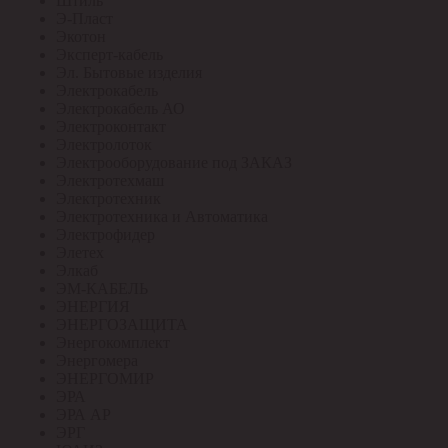
Штиль
Э-Пласт
Экотон
Эксперт-кабель
Эл. Бытовые изделия
Электрокабель
Электрокабель АО
Электроконтакт
Электролоток
Электрооборудование под ЗАКАЗ
Электротехмаш
Электротехник
Электротехника и Автоматика
Электрофидер
Элетех
Элкаб
ЭМ-КАБЕЛЬ
ЭНЕРГИЯ
ЭНЕРГОЗАЩИТА
Энергокомплект
Энергомера
ЭНЕРГОМИР
ЭРА
ЭРА АР
ЭРГ