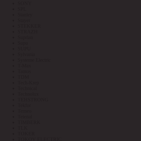
SONY
SPL
Stanley
Stayer
STEKKER
STRAZH
Suprlan
Supu
SUPU
Sylvania
Systeme Electric
T-Max
Tantos
TDM
Tech-Krep
Technical
Technolux
TEHSTRONG
Tekfor
Terneo
Tetenal
TIMBERK
TLK
TOKER
TOKOV ELECTRIC