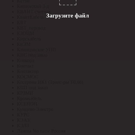
Катэм
Кашинский З-д
КВАНТ счетчик
Загрузите файл
КвантКабель
КВТ
КВТ_перевод
КЗОЦМ
Кирскабель
КиЭМ
Клинцовское УПП
КНС под заказ
Конкорд
Контакт
Контактор
КОСМОС
Кострома ИК1 (Транс-ры Т0,66)
КПП под заказ
КРЗМИ
Кромкабель
КСЕНОН
Кунцево-Электро
КУРС
КЭАЗ
КЭЛЗ
Лампы No name Россия