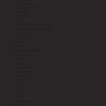
Стоп Огонь
СТП под ЗАКАЗ
Стример
Строитель
ТАИЗ
ТД ТЕХНОКАБЕЛЬ-НН
Тепловое оборудование
Теплолюкс
ТЕПЛОМАШ
Тернус
ТЕСЛА
ТЕХНОКАБЕЛЬ
ТехноЭнерго
Техэнерго
Титан
Томсккабель
Точка опоры
Трансвит
ТРОФИ
Труд
ТСС
ТЭСЛА
У.ПАК
Угличкабель
Узола