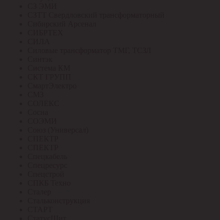
СЗ ЭМИ
СЗТТ Свердловский трансформаторный
Сибирский Арсенал
СИБРТЕХ
СИЛА
Силовые трансформатор ТМГ, ТСЗЛ
Синтэк
Система КМ
СКТ ГРУПП
СмартЭлектро
СМЗ
СОЛЕКС
Сосна
СОЭМИ
Союз (Универсал)
СПЕКТР
СПЕКТР
Спецкабель
Спецресурс
Спецстрой
СПКБ Техно
Сталер
Стальконструкция
СТАРТ
СтатусЩит