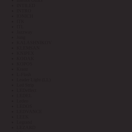
Interior Office
INTILED
INTRO
IONICH
ITK
ITL
Jazzway
Jung
KALASHNIKOV
KLEMSAN
KNIPEX
KODAK
KOPOS
Kranz
L-Flash
Leader Light (LL)
Led Strip
LEDeffect
LEDEL
Ledeo
LEDOS
LEDVANCE
LEEK
Legrand
LEZARD