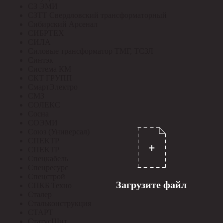
СЗ ЭМИ
СЗТТ Свердловский трансформаторный
Сибирский Арсенал
СИБРТЕХ
СИЛА
Силовые трансформатор ТМГ, ТСЗЛ
Синтэк
Система КМ
СКТ ГРУПП
СмартЭлектро
СМЗ
СОЛЕКС
Сосна
СОЭМИ
Союз (Универсал)
СПЕКТР
СПЕКТР
Спецкабель
Спецресурс
Спецстрой
Загрузите файл
СПКБ Техно
Сталер
Стальконструкция
СТАРТ
СтатусЩит