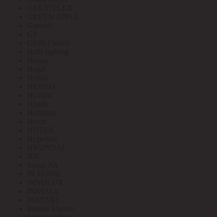
GREATFLEX
GREEN APPLE
Greenel
GT
GUSI Electric
Halla lighting
Haupa
Hegel
Helvar
HENSEL
Hi-Watt
Hintek
Hofmann
Horoz
HUTER
Hyperline
HYUNDAI
IEK
Image Art
IN HOME
INNOLUX
INSTALL
INSTART
Interior Electric