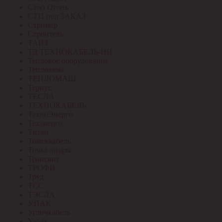
Стоп Огонь
СТП под ЗАКАЗ
Стример
Строитель
ТАИЗ
ТД ТЕХНОКАБЕЛЬ-НН
Тепловое оборудование
Теплолюкс
ТЕПЛОМАШ
Тернус
ТЕСЛА
ТЕХНОКАБЕЛЬ
ТехноЭнерго
Техэнерго
Титан
Томсккабель
Точка опоры
Трансвит
ТРОФИ
Труд
ТСС
ТЭСЛА
У.ПАК
Угличкабель
Узола