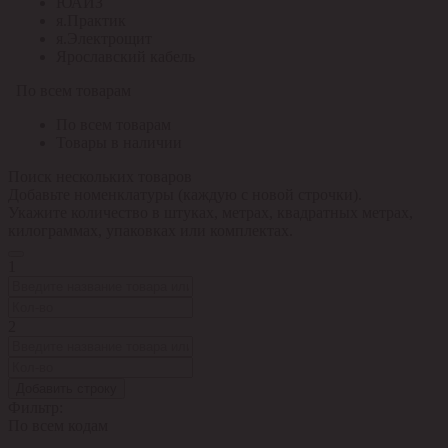
ЮАИЗ
я.Практик
я.Электрощит
Ярославский кабель
По всем товарам
По всем товарам
Товары в наличии
Поиск нескольких товаров
Добавьте номенклатуры (каждую с новой строчки).
Укажите количество в штуках, метрах, квадратных метрах,
килограммах, упаковках или комплектах.
1
2
Добавить строку
Фильтр:
По всем кодам