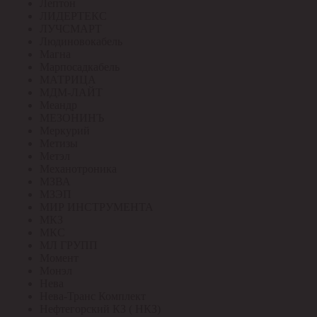
Лептон
ЛИДЕРТЕКС
ЛУЧСМАРТ
Людиновокабель
Магна
Марпосадкабель
МАТРИЦА
МДМ-ЛАЙТ
Меандр
МЕЗОНИНЪ
Меркурий
Метизы
Метэл
Механотроника
МЗВА
МЗЭП
МИР ИНСТРУМЕНТА
МКЗ
МКС
МЛ ГРУПП
Момент
Монэл
Нева
Нева-Транс Комплект
Нефтегорский КЗ ( НКЗ)