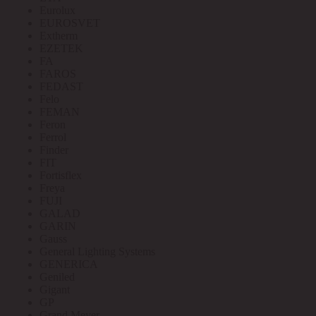
Eurolux
EUROSVET
Extherm
EZETEK
FA
FAROS
FEDAST
Felo
FEMAN
Feron
Ferrol
Finder
FIT
Fortisflex
Freya
FUJI
GALAD
GARIN
Gauss
General Lighting Systems
GENERICA
Geniled
Gigant
GP
Grand Meyer