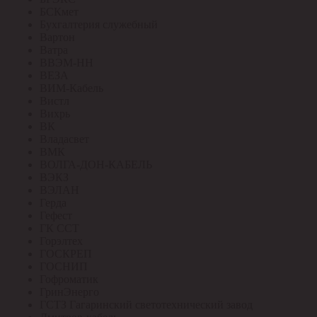
БСКмет
Бухгалтерия служебный
Вартон
Ватра
ВВЭМ-НН
ВЕЗА
ВИМ-Кабель
Вистл
Вихрь
ВК
Владасвет
ВМК
ВОЛГА-ДОН-КАБЕЛЬ
ВЭКЗ
ВЭЛАН
Герда
Гефест
ГК ССТ
Горэлтех
ГОСКРЕП
ГОСНИП
Гофроматик
ГринЭнерго
ГСТЗ Гагаринский светотехнический завод