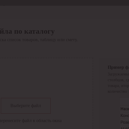
Отдел продаж
8 800 6000-600
Каталог
Акции
йла по каталогу
Сервис
ка список товаров, таблицу или смету.
Инструкция по работе
с сервисом
Оплата
Сервис ЭДО
Сервис ИТС-КА
Пример ф
Сервис API
Загружаемы
Контакты
О компании
столбцов, г
Вход
Регистрация
товара, вто
количество 
Крупнейший поставщик электро-технической продукции в
Выберите файл
России
Найти
перенесите файл в область окна
Искать по всем разделам