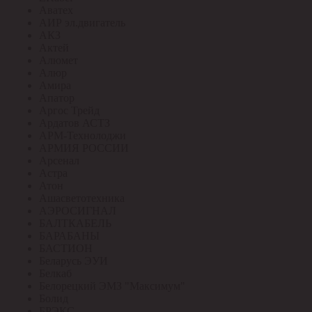
Аватех
АИР эл.двигатель
АКЗ
Актей
Алюмет
Алюр
Амира
Апатор
Аргос Трейд
Ардатов АСТЗ
АРМ-Технолоджи
АРМИЯ РОССИИ
Арсенал
Астра
Атон
Ашасветотехника
АЭРОСИГНАЛ
БАЛТКАБЕЛЬ
БАРАБАНЫ
БАСТИОН
Беларусь ЭУИ
Белкаб
Белорецкий ЭМЗ "Максимум"
Болид
БРЭКС