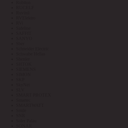
Robiton
RUCELF
Ruvinil
RVElektro
RVi
Safeline
SAFFIT
SANYO
Sber
Schneider Electric
Schwabe Hellas
Shenler
SHTOK
SIEMENS
SIMON
SKP
SkyNet
SLV
SMART PROTEX
Smartec
SMARTWATT
Smile
SNR
Soler Palau
SONAR