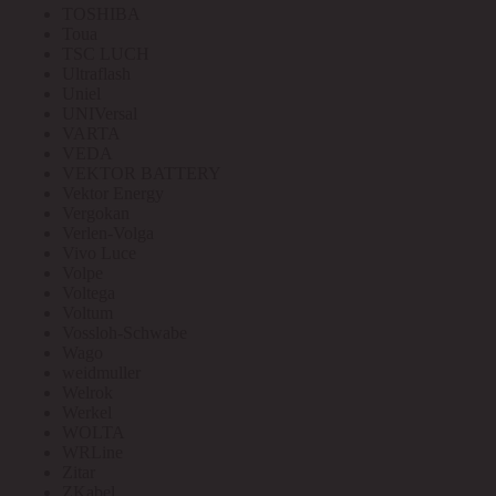
TOSHIBA
Toua
TSC LUCH
Ultraflash
Uniel
UNIVersal
VARTA
VEDA
VEKTOR BATTERY
Vektor Energy
Vergokan
Verlen-Volga
Vivo Luce
Volpe
Voltega
Voltum
Vossloh-Schwabe
Wago
weidmuller
Welrok
Werkel
WOLTA
WRLine
Zitar
ZKabel