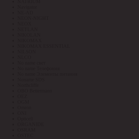
NATRIUM
Navigator
NE-AD
NEON-NIGHT
NEOX
NETLAN
NIKOLAN
NIKOMAX
NIKOMAX ESSENTIAL
NILSON
NLCO
No name свет
No name Телефония
No name Элементы питания
Noname SDS
Northcliffe
OBO Bettermann
OEZ
OGM
Omron
ONI
Opticell
ORGANIDE
OSRAM
OSTEC