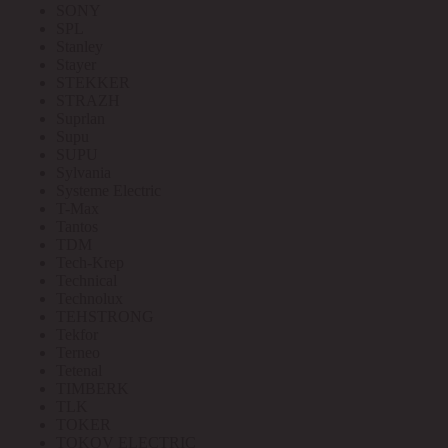
SONY
SPL
Stanley
Stayer
STEKKER
STRAZH
Suprlan
Supu
SUPU
Sylvania
Systeme Electric
T-Max
Tantos
TDM
Tech-Krep
Technical
Technolux
TEHSTRONG
Tekfor
Terneo
Tetenal
TIMBERK
TLK
TOKER
TOKOV ELECTRIC