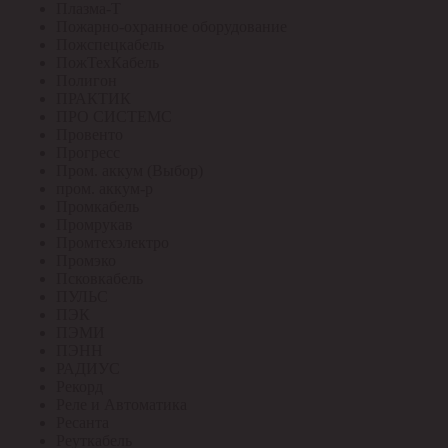
Плазма-Т
Пожарно-охранное оборудование
Пожспецкабель
ПожТехКабель
Полигон
ПРАКТИК
ПРО СИСТЕМС
Провенто
Прогресс
Пром. аккум (Выбор)
пром. аккум-р
Промкабель
Промрукав
Промтехэлектро
Промэко
Псковкабель
ПУЛЬС
ПЭК
ПЭМИ
ПЭНН
РАДИУС
Рекорд
Реле и Автоматика
Ресанта
Реуткабель