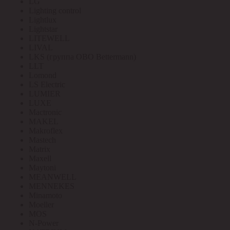
LG
Lighting control
Lightlux
Lightstar
LITEWELL
LIVAL
LKS (группа OBO Bettermann)
LLT
Lomond
LS Electric
LUMIER
LUXE
Mactronic
MAKEL
Makroflex
Mastech
Matrix
Maxell
Maytoni
MEANWELL
MENNEKES
Minamoto
Moeller
MOS
N-Power