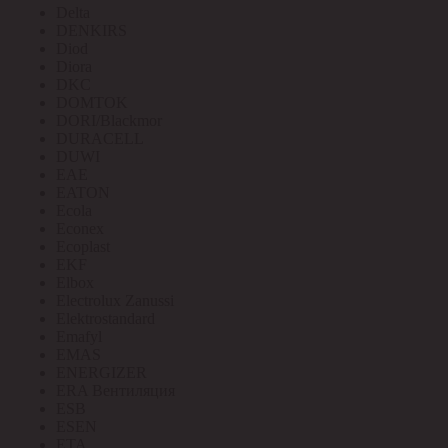
Delta
DENKIRS
Diod
Diora
DKC
DOMTOK
DORI/Blackmor
DURACELL
DUWI
EAE
EATON
Ecola
Econex
Ecoplast
EKF
Elbox
Electrolux Zanussi
Elektrostandard
Emafyl
EMAS
ENERGIZER
ERA Вентиляция
ESB
ESEN
ETA