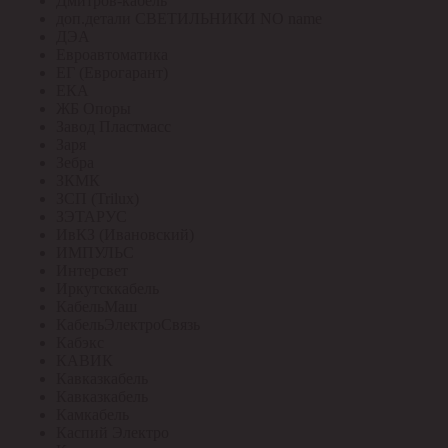
Дмитров-кабель
доп.детали СВЕТИЛЬНИКИ NO name
ДЭА
Евроавтоматика
ЕГ (Еврогарант)
ЕКА
ЖБ Опоры
Завод Пластмасс
Заря
Зебра
ЗКМК
ЗСП (Trilux)
ЗЭТАРУС
ИвКЗ (Ивановский)
ИМПУЛЬС
Интерсвет
Иркутсккабель
КабельМаш
КабельЭлектроСвязь
Кабэкс
КАВИК
Кавказкабель
Кавказкабель
Камкабель
Каспий Электро