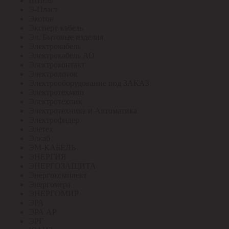
Штиль
Э-Пласт
Экотон
Эксперт-кабель
Эл. Бытовые изделия
Электрокабель
Электрокабель АО
Электроконтакт
Электролоток
Электрооборудование под ЗАКАЗ
Электротехмаш
Электротехник
Электротехника и Автоматика
Электрофидер
Элетех
Элкаб
ЭМ-КАБЕЛЬ
ЭНЕРГИЯ
ЭНЕРГОЗАЩИТА
Энергокомплект
Энергомера
ЭНЕРГОМИР
ЭРА
ЭРА АР
ЭРГ