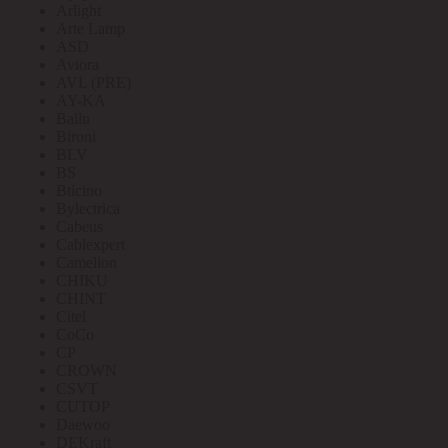
Arlight
Arte Lamp
ASD
Aviora
AVL (PRE)
AY-KA
Ballu
Bironi
BLV
BS
Bticino
Bylectrica
Cabeus
Cablexpert
Camelion
CHIKU
CHINT
Citel
CoCo
CP
CROWN
CSVT
CUTOP
Daewoo
DEKraft