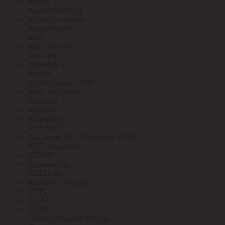
Катэм
Кашинский З-д
КВАНТ счетчик
КвантКабель
КВТ
КВТ_перевод
КЗОЦМ
Кирскабель
КиЭМ
Клинцовское УПП
КНС под заказ
Конкорд
Контакт
Контактор
КОСМОС
Кострома ИК1 (Транс-ры Т0,66)
КПП под заказ
КРЗМИ
Кромкабель
КСЕНОН
Кунцево-Электро
КУРС
КЭАЗ
КЭЛЗ
Лампы No name Россия