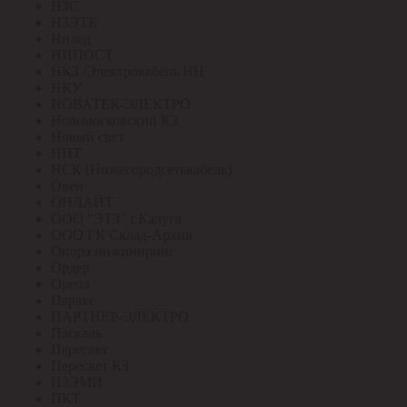
НЗС
НЗЭТК
Нилед
НИПОСТ
НКЗ /Электрокабель НН
НКУ
НОВАТЕК-ЭЛЕКТРО
Новомосковский КЗ
Новый свет
НПТ
НСК (Нижегородсетькабель)
Овен
ОНЛАЙТ
ООО "ЭТЗ" г.Калуга
ООО ГК Склад-Архив
Опора инжиниринг
Ордер
Ореол
Паракс
ПАРТНЕР-ЭЛЕКТРО
Паскаль
Пересвет
Пересвет КЗ
ПЗЭМИ
ПКТ