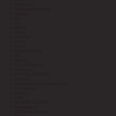
УралПласт
Услуги бухгалтерия
Уфакор
Ф-Т
ФА
ФАZА
Фабер
ФЕРЕКС
Фокус
Фотон
ФотоРАЗОВЫЕ
ФП
Фрунзе
ХКА (Кольчуга)
Хозтовары
ХОМОВ ЭЛЕКТРО
Цветлит
Центр кабельных технологий
Центркабель
Циркон
ЦМО
ЧЕТЫРЕ СЕЗОНА
Чувашкабель
ЧУП Элект Белтиз