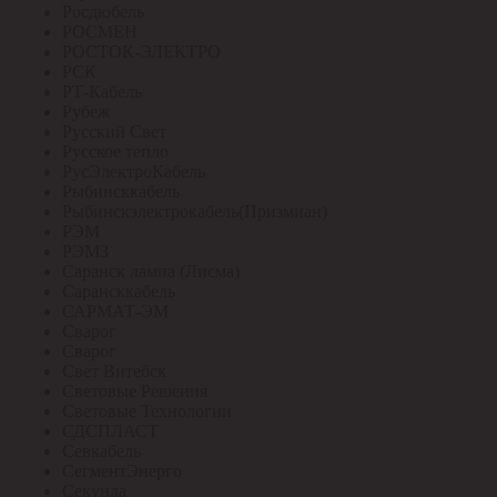
Росдюбель
РОСМЕН
РОСТОК-ЭЛЕКТРО
РСК
РТ-Кабель
Рубеж
Русский Свет
Русское тепло
РусЭлектроКабель
Рыбинсккабель
Рыбинскэлектрокабель(Призмиан)
РЭМ
РЭМЗ
Саранск лампа (Лисма)
Сарансккабель
САРМАТ-ЭМ
Сварог
Сварог
Свет Витебск
Световые Решения
Световые Технологии
СДСПЛАСТ
Севкабель
СегментЭнерго
Секунда