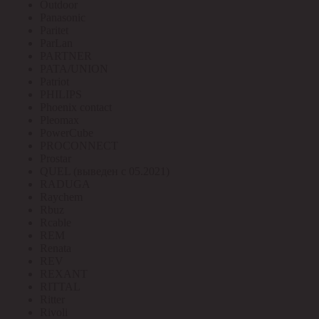
Outdoor
Panasonic
Paritet
ParLan
PARTNER
PATA/UNION
Patriot
PHILIPS
Phoenix contact
Pleomax
PowerCube
PROCONNECT
Prostar
QUEL (выведен с 05.2021)
RADUGA
Raychem
Rbuz
Rcable
REM
Renata
REV
REXANT
RITTAL
Ritter
Rivoli