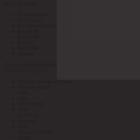
По всем кодам
По всем кодам
Код Толедо
Код производителя
Код РАЭК
Код ETIM
Код РС
Код ЭТМ
Прочие
По всем производителям
По всем производителям
.Systeme Electric
ABB
ABL
AGIS Profile
ALB
ALTECO
Ansmann
APC
Apeyron Electrics
Arlight