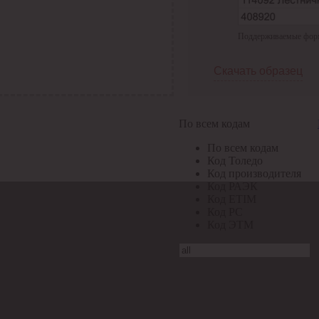
Поддерживаемые формат
Скачать образец
По всем кодам
По всем кодам
Код Толедо
Код производителя
Код РАЭК
Код ETIM
Код РС
Код ЭТМ