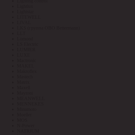
Lighting control
Lightlux
Lightstar
LITEWELL
LIVAL
LKS (группа OBO Bettermann)
LLT
Lomond
LS Electric
LUMIER
LUXE
Mactronic
MAKEL
Makroflex
Mastech
Matrix
Maxell
Maytoni
MEANWELL
MENNEKES
Minamoto
Moeller
MOS
N-Power
NATRIUM