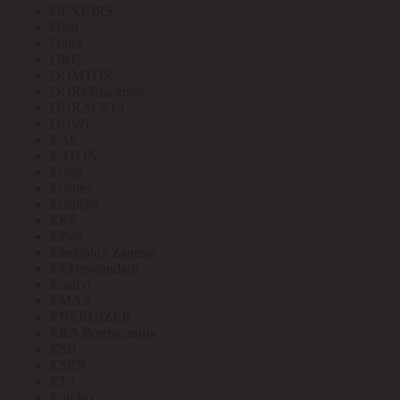
DENKIRS
Diod
Diora
DKC
DOMTOK
DORI/Blackmor
DURACELL
DUWI
EAE
EATON
Ecola
Econex
Ecoplast
EKF
Elbox
Electrolux Zanussi
Elektrostandard
Emafyl
EMAS
ENERGIZER
ERA Вентиляция
ESB
ESEN
ETA
Eurolux