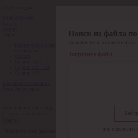
Отдел продаж
8 800 6000-600
Каталог
Акции
Поиск из файла по
Сервис
Используйте для поиска список 
Инструкция по работе
с сервисом
Загрузите файл
Оплата
Сервис ЭДО
Сервис ИТС-КА
Сервис API
Контакты
О компании
Вход
Регистрация
Крупнейший поставщик электро-технической продукции в Рос
Выбер
Найти
или перенесите 
Искать по всем разделам