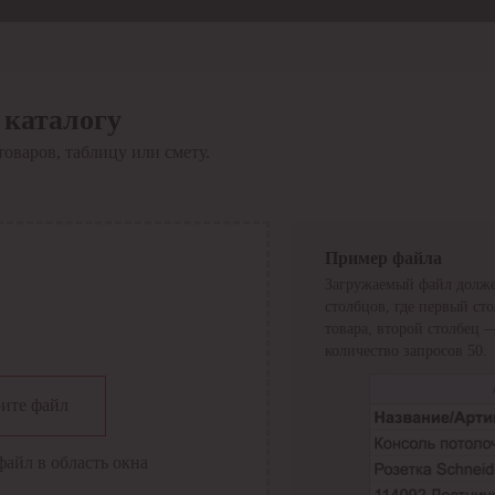
 каталогу
товаров, таблицу или смету.
Пример файла
Загружаемый файл долже
столбцов, где первый ст
товара, второй столбец 
количество запросов 50.
сии
ите файл
файл в область окна