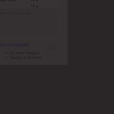
ы: .xls,.xlsx,.csv,.ods
По всем товарам
Найти
По всем товарам
Товары в наличии