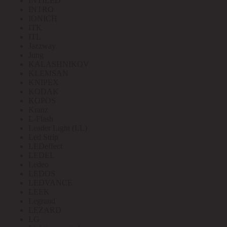
INTILED
INTRO
IONICH
ITK
ITL
Jazzway
Jung
KALASHNIKOV
KLEMSAN
KNIPEX
KODAK
KOPOS
Kranz
L-Flash
Leader Light (LL)
Led Strip
LEDeffect
LEDEL
Ledeo
LEDOS
LEDVANCE
LEEK
Legrand
LEZARD
LG