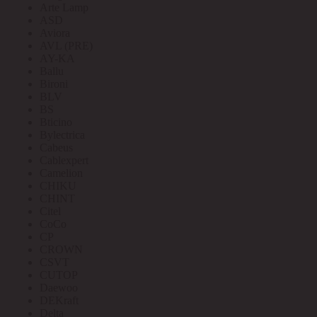
Arte Lamp
ASD
Aviora
AVL (PRE)
AY-KA
Ballu
Bironi
BLV
BS
Bticino
Bylectrica
Cabeus
Cablexpert
Camelion
CHIKU
CHINT
Citel
CoCo
CP
CROWN
CSVT
CUTOP
Daewoo
DEKraft
Delta