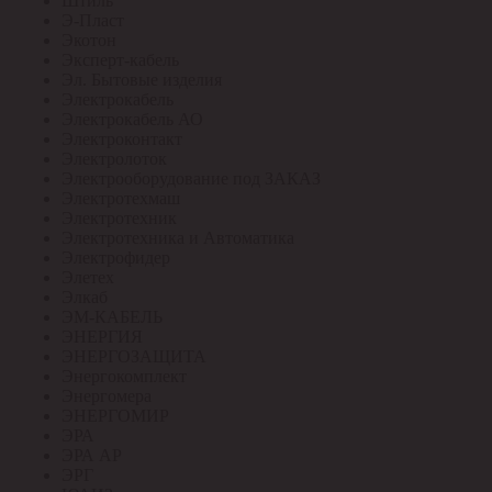
Штиль
Э-Пласт
Экотон
Эксперт-кабель
Эл. Бытовые изделия
Электрокабель
Электрокабель АО
Электроконтакт
Электролоток
Электрооборудование под ЗАКАЗ
Электротехмаш
Электротехник
Электротехника и Автоматика
Электрофидер
Элетех
Элкаб
ЭМ-КАБЕЛЬ
ЭНЕРГИЯ
ЭНЕРГОЗАЩИТА
Энергокомплект
Энергомера
ЭНЕРГОМИР
ЭРА
ЭРА АР
ЭРГ