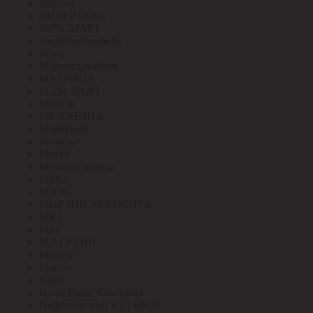
Лептон
ЛИДЕРТЕКС
ЛУЧСМАРТ
Людиновокабель
Магна
Марпосадкабель
МАТРИЦА
МДМ-ЛАЙТ
Меандр
МЕЗОНИНЪ
Меркурий
Метизы
Метэл
Механотроника
МЗВА
МЗЭП
МИР ИНСТРУМЕНТА
МКЗ
МКС
МЛ ГРУПП
Момент
Монэл
Нева
Нева-Транс Комплект
Нефтегорский КЗ ( НКЗ)