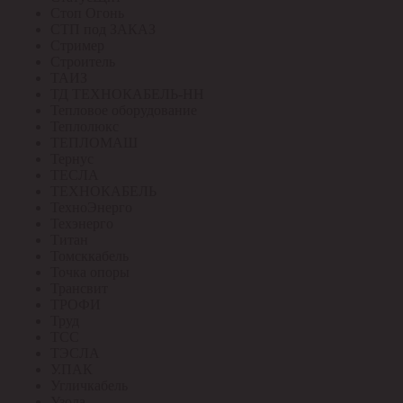
Стоп Огонь
СТП под ЗАКАЗ
Стример
Строитель
ТАИЗ
ТД ТЕХНОКАБЕЛЬ-НН
Тепловое оборудование
Теплолюкс
ТЕПЛОМАШ
Тернус
ТЕСЛА
ТЕХНОКАБЕЛЬ
ТехноЭнерго
Техэнерго
Титан
Томсккабель
Точка опоры
Трансвит
ТРОФИ
Труд
ТСС
ТЭСЛА
У.ПАК
Угличкабель
Узола