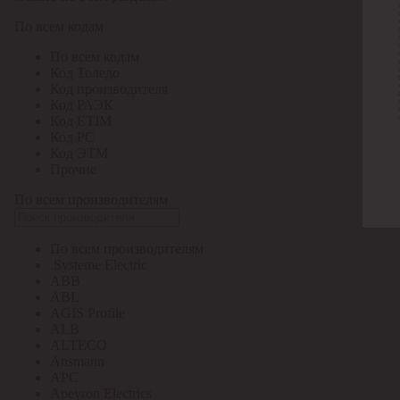
По всем кодам
По всем кодам
Код Толедо
Код производителя
Код РАЭК
Код ETIM
Код РС
Код ЭТМ
Прочие
По всем производителям
По всем производителям
.Systeme Electric
ABB
ABL
AGIS Profile
ALB
ALTECO
Ansmann
APC
Apeyron Electrics