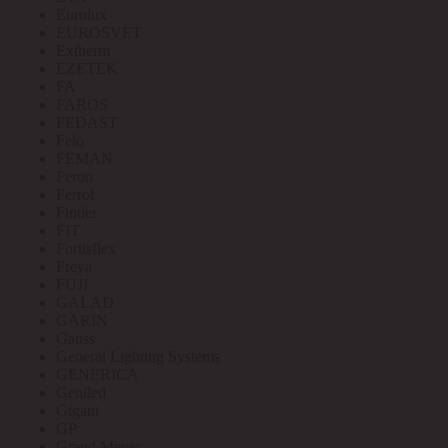
Eurolux
EUROSVET
Extherm
EZETEK
FA
FAROS
FEDAST
Felo
FEMAN
Feron
Ferrol
Finder
FIT
Fortisflex
Freya
FUJI
GALAD
GARIN
Gauss
General Lighting Systems
GENERICA
Geniled
Gigant
GP
Grand Meyer