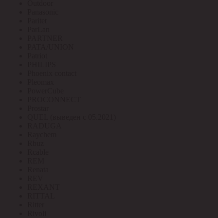
Outdoor
Panasonic
Paritet
ParLan
PARTNER
PATA/UNION
Patriot
PHILIPS
Phoenix contact
Pleomax
PowerCube
PROCONNECT
Prostar
QUEL (выведен с 05.2021)
RADUGA
Raychem
Rbuz
Rcable
REM
Renata
REV
REXANT
RITTAL
Ritter
Rivoli