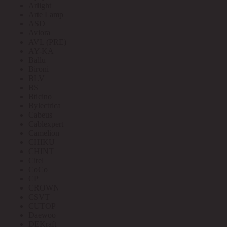
Arlight
Arte Lamp
ASD
Aviora
AVL (PRE)
AY-KA
Ballu
Bironi
BLV
BS
Bticino
Bylectrica
Cabeus
Cablexpert
Camelion
CHIKU
CHINT
Citel
CoCo
CP
CROWN
CSVT
CUTOP
Daewoo
DEKraft