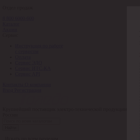
Отдел продаж
8 800 6000-600
Каталог
Акции
Сервис
Инструкция по работе
с сервисом
Оплата
Сервис ЭДО
Сервис ИТС-КА
Сервис API
Контакты
О компании
Вход
Регистрация
Крупнейший поставщик электро-технической продукции в
России
Найти
Искать по всем разделам