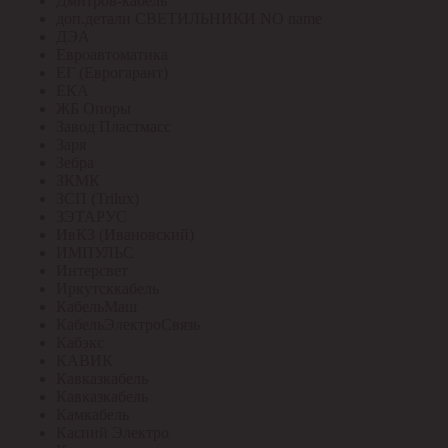
Дмитров-кабель
доп.детали СВЕТИЛЬНИКИ NO name
ДЭА
Евроавтоматика
ЕГ (Еврогарант)
ЕКА
ЖБ Опоры
Завод Пластмасс
Заря
Зебра
ЗКМК
ЗСП (Trilux)
ЗЭТАРУС
ИвКЗ (Ивановский)
ИМПУЛЬС
Интерсвет
Иркутсккабель
КабельМаш
КабельЭлектроСвязь
Кабэкс
КАВИК
Кавказкабель
Кавказкабель
Камкабель
Каспий Электро