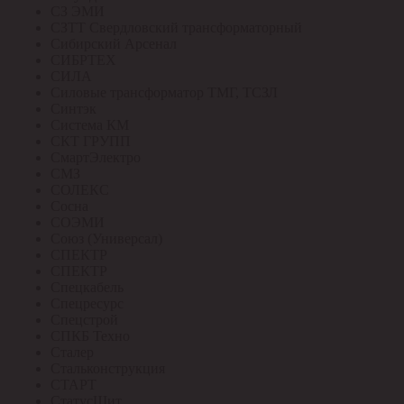
СЗ ЭМИ
СЗТТ Свердловский трансформаторный
Сибирский Арсенал
СИБРТЕХ
СИЛА
Силовые трансформатор ТМГ, ТСЗЛ
Синтэк
Система КМ
СКТ ГРУПП
СмартЭлектро
СМЗ
СОЛЕКС
Сосна
СОЭМИ
Союз (Универсал)
СПЕКТР
СПЕКТР
Спецкабель
Спецресурс
Спецстрой
СПКБ Техно
Сталер
Стальконструкция
СТАРТ
СтатусЩит