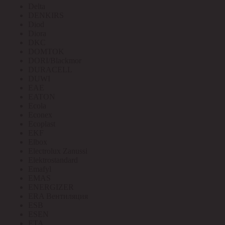
Delta
DENKIRS
Diod
Diora
DKC
DOMTOK
DORI/Blackmor
DURACELL
DUWI
EAE
EATON
Ecola
Econex
Ecoplast
EKF
Elbox
Electrolux Zanussi
Elektrostandard
Emafyl
EMAS
ENERGIZER
ERA Вентиляция
ESB
ESEN
ETA