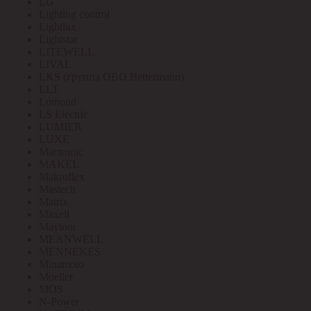
LG
Lighting control
Lightlux
Lightstar
LITEWELL
LIVAL
LKS (группа OBO Bettermann)
LLT
Lomond
LS Electric
LUMIER
LUXE
Mactronic
MAKEL
Makroflex
Mastech
Matrix
Maxell
Maytoni
MEANWELL
MENNEKES
Minamoto
Moeller
MOS
N-Power