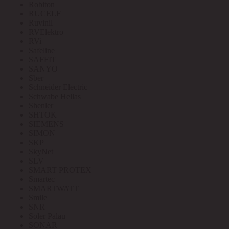
Robiton
RUCELF
Ruvinil
RVElektro
RVi
Safeline
SAFFIT
SANYO
Sber
Schneider Electric
Schwabe Hellas
Shenler
SHTOK
SIEMENS
SIMON
SKP
SkyNet
SLV
SMART PROTEX
Smartec
SMARTWATT
Smile
SNR
Soler Palau
SONAR