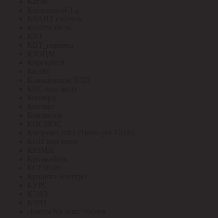
Катэм
Кашинский З-д
КВАНТ счетчик
КвантКабель
КВТ
КВТ_перевод
КЗОЦМ
Кирскабель
КиЭМ
Клинцовское УПП
КНС под заказ
Конкорд
Контакт
Контактор
КОСМОС
Кострома ИК1 (Транс-ры Т0,66)
КПП под заказ
КРЗМИ
Кромкабель
КСЕНОН
Кунцево-Электро
КУРС
КЭАЗ
КЭЛЗ
Лампы No name Россия