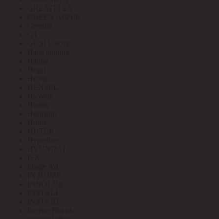
GREATFLEX
GREEN APPLE
Greenel
GT
GUSI Electric
Halla lighting
Haupa
Hegel
Helvar
HENSEL
Hi-Watt
Hintek
Hofmann
Horoz
HUTER
Hyperline
HYUNDAI
IEK
Image Art
IN HOME
INNOLUX
INSTALL
INSTART
Interior Electric