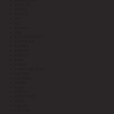
Interior Office
INTILED
INTRO
IONICH
ITK
ITL
Jazzway
Jung
KALASHNIKOV
KLEMSAN
KNIPEX
KODAK
KOPOS
Kranz
L-Flash
Leader Light (LL)
Led Strip
LEDeffect
LEDEL
Ledeo
LEDOS
LEDVANCE
LEEK
Legrand
LEZARD