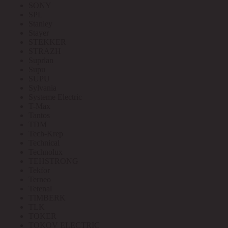
SONY
SPL
Stanley
Stayer
STEKKER
STRAZH
Suprlan
Supu
SUPU
Sylvania
Systeme Electric
T-Max
Tantos
TDM
Tech-Krep
Technical
Technolux
TEHSTRONG
Tekfor
Terneo
Tetenal
TIMBERK
TLK
TOKER
TOKOV ELECTRIC