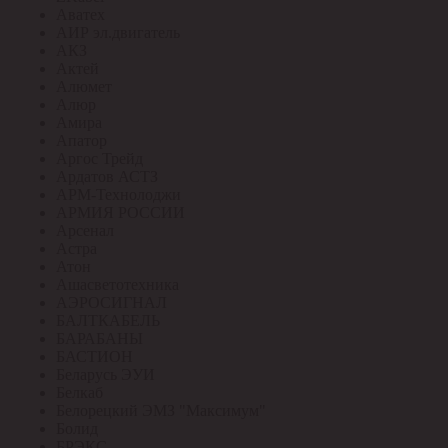
Аватех
АИР эл.двигатель
АКЗ
Актей
Алюмет
Алюр
Амира
Апатор
Аргос Трейд
Ардатов АСТЗ
АРМ-Технолоджи
АРМИЯ РОССИИ
Арсенал
Астра
Атон
Ашасветотехника
АЭРОСИГНАЛ
БАЛТКАБЕЛЬ
БАРАБАНЫ
БАСТИОН
Беларусь ЭУИ
Белкаб
Белорецкий ЭМЗ "Максимум"
Болид
БРЭКС