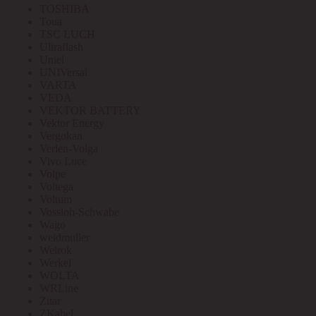
TOSHIBA
Toua
TSC LUCH
Ultraflash
Uniel
UNIVersal
VARTA
VEDA
VEKTOR BATTERY
Vektor Energy
Vergokan
Verlen-Volga
Vivo Luce
Volpe
Voltega
Voltum
Vossloh-Schwabe
Wago
weidmuller
Welrok
Werkel
WOLTA
WRLine
Zitar
ZKabel