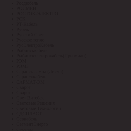
Росдюбель
РОСМЕН
РОСТОК-ЭЛЕКТРО
РСК
РТ-Кабель
Рубеж
Русский Свет
Русское тепло
РусЭлектроКабель
Рыбинсккабель
Рыбинскэлектрокабель(Призмиан)
РЭМ
РЭМЗ
Саранск лампа (Лисма)
Сарансккабель
САРМАТ-ЭМ
Сварог
Сварог
Свет Витебск
Световые Решения
Световые Технологии
СДСПЛАСТ
Севкабель
СегментЭнерго
Секунда