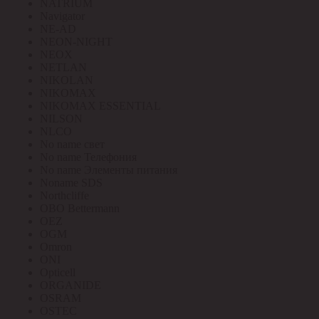
NATRIUM
Navigator
NE-AD
NEON-NIGHT
NEOX
NETLAN
NIKOLAN
NIKOMAX
NIKOMAX ESSENTIAL
NILSON
NLCO
No name свет
No name Телефония
No name Элементы питания
Noname SDS
Northcliffe
OBO Bettermann
OEZ
OGM
Omron
ONI
Opticell
ORGANIDE
OSRAM
OSTEC