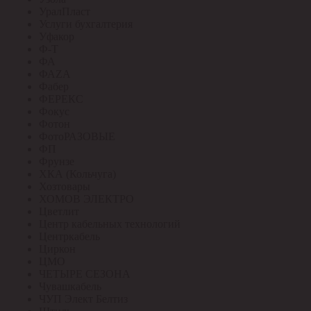
УралПласт
Услуги бухгалтерия
Уфакор
Ф-Т
ФА
ФАZА
Фабер
ФЕРЕКС
Фокус
Фотон
ФотоРАЗОВЫЕ
ФП
Фрунзе
ХКА (Кольчуга)
Хозтовары
ХОМОВ ЭЛЕКТРО
Цветлит
Центр кабельных технологий
Центркабель
Циркон
ЦМО
ЧЕТЫРЕ СЕЗОНА
Чувашкабель
ЧУП Элект Белтиз