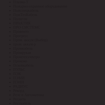
Плазма-Т
Пожарно-охранное оборудование
Пожспецкабель
ПожТехКабель
Полигон
ПРАКТИК
ПРО СИСТЕМС
Провенто
Прогресс
Пром. аккум (Выбор)
пром. аккум-р
Промкабель
Промрукав
Промтехэлектро
Промэко
Псковкабель
ПУЛЬС
ПЭК
ПЭМИ
ПЭНН
РАДИУС
Рекорд
Реле и Автоматика
Ресанта
Реуткабель