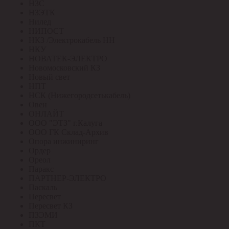
НЗС
НЗЭТК
Нилед
НИПОСТ
НКЗ /Электрокабель НН
НКУ
НОВАТЕК-ЭЛЕКТРО
Новомосковский КЗ
Новый свет
НПТ
НСК (Нижегородсетькабель)
Овен
ОНЛАЙТ
ООО "ЭТЗ" г.Калуга
ООО ГК Склад-Архив
Опора инжиниринг
Ордер
Ореол
Паракс
ПАРТНЕР-ЭЛЕКТРО
Паскаль
Пересвет
Пересвет КЗ
ПЗЭМИ
ПКТ