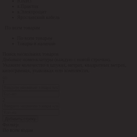
ЮАИЗ
я.Практик
я.Электрощит
Ярославский кабель
По всем товарам
По всем товарам
Товары в наличии
Поиск нескольких товаров
Добавьте номенклатуры (каждую с новой строчки).
Укажите количество в штуках, метрах, квадратных метрах,
килограммах, упаковках или комплектах.
1
2
Добавить строку
Фильтр:
По всем кодам