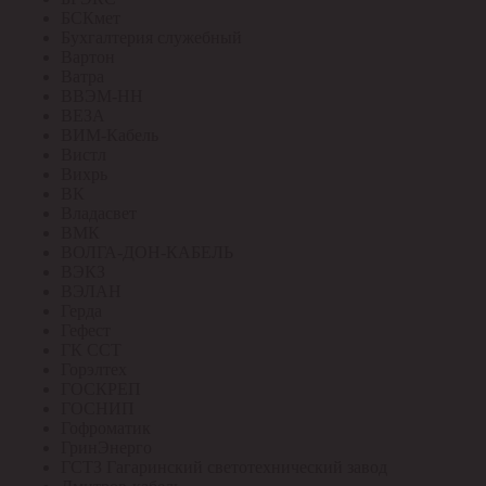
БСКмет
Бухгалтерия служебный
Вартон
Ватра
ВВЭМ-НН
ВЕЗА
ВИМ-Кабель
Вистл
Вихрь
ВК
Владасвет
ВМК
ВОЛГА-ДОН-КАБЕЛЬ
ВЭКЗ
ВЭЛАН
Герда
Гефест
ГК ССТ
Горэлтех
ГОСКРЕП
ГОСНИП
Гофроматик
ГринЭнерго
ГСТЗ Гагаринский светотехнический завод