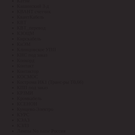
Катэм
Кашинский З-д
КВАНТ счетчик
КвантКабель
КВТ
КВТ_перевод
КЗОЦМ
Кирскабель
КиЭМ
Клинцовское УПП
КНС под заказ
Конкорд
Контакт
Контактор
КОСМОС
Кострома ИК1 (Транс-ры Т0,66)
КПП под заказ
КРЗМИ
Кромкабель
КСЕНОН
Кунцево-Электро
КУРС
КЭАЗ
КЭЛЗ
Лампы No name Россия