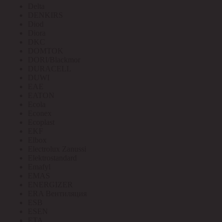
Delta
DENKIRS
Diod
Diora
DKC
DOMTOK
DORI/Blackmor
DURACELL
DUWI
EAE
EATON
Ecola
Econex
Ecoplast
EKF
Elbox
Electrolux Zanussi
Elektrostandard
Emafyl
EMAS
ENERGIZER
ERA Вентиляция
ESB
ESEN
ETA