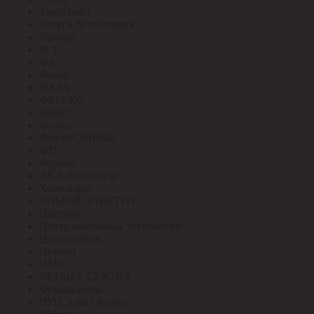
УралПласт
Услуги бухгалтерия
Уфакор
Ф-Т
ФА
Фабер
ФАЗА
ФЕРЕКС
Фокус
Фотон
ФотоРАЗОВЫЕ
ФП
Фрунзе
ХКА (Кольчуга)
Хозтовары
ХОМОВ ЭЛЕКТРО
Цветлит
Центр кабельных технологий
Центркабель
Циркон
ЦМО
ЧЕТЫРЕ СЕЗОНА
Чувашкабель
ЧУП Элект Белтиз