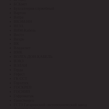
БСКмет
Бухгалтерия служебный
Вартон
Ватра
ВВЭМ-НН
ВЕЗА
ВИМ-Кабель
Вистл
Вихрь
ВК
Владасвет
ВМК
ВОЛГА-ДОН-КАБЕЛЬ
ВЭКЗ
ВЭЛАН
Герда
Гефест
ГК ССТ
Горэлтех
ГОСКРЕП
ГОСНИП
Гофроматик
ГринЭнерго
ГСТЗ Гагаринский светотехнический завод