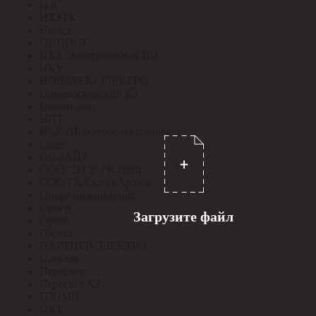
НЗС
НЗЭТК
Нилед
НИПОСТ
НКЗ /Электрокабель НН
НКУ
НОВАТЕК-ЭЛЕКТРО
Новомосковский КЗ
Новый свет
НПТ
НСК (Нижегородсетькабель)
Овен
ОНЛАЙТ
ООО "ЭТЗ" г.Калуга
ООО ГК Склад-Архив
Опора инжиниринг
Ордер
Загрузите файл
Ореол
Паракс
ПАРТНЕР-ЭЛЕКТРО
Паскаль
Пересвет
Пересвет КЗ
ПЗЭМИ
ПКТ