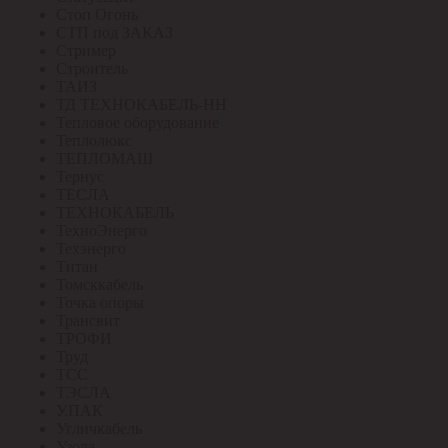
Стоп Огонь
СТП под ЗАКАЗ
Стример
Строитель
ТАИЗ
ТД ТЕХНОКАБЕЛЬ-НН
Тепловое оборудование
Теплолюкс
ТЕПЛОМАШ
Тернус
ТЕСЛА
ТЕХНОКАБЕЛЬ
ТехноЭнерго
Техэнерго
Титан
Томсккабель
Точка опоры
Трансвит
ТРОФИ
Труд
ТСС
ТЭСЛА
У.ПАК
Угличкабель
Узола