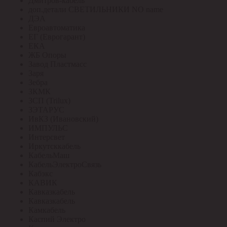
Дмитров-кабель
доп.детали СВЕТИЛЬНИКИ NO name
ДЭА
Евроавтоматика
ЕГ (Еврогарант)
ЕКА
ЖБ Опоры
Завод Пластмасс
Заря
Зебра
ЗКМК
ЗСП (Trilux)
ЗЭТАРУС
ИвКЗ (Ивановский)
ИМПУЛЬС
Интерсвет
Иркутсккабель
КабельМаш
КабельЭлектроСвязь
Кабэкс
КАВИК
Кавказкабель
Кавказкабель
Камкабель
Каспий Электро