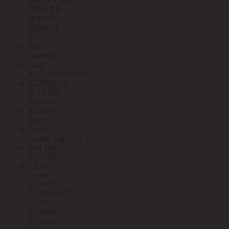
Interior Office
INTILED
INTRO
IONICH
ITK
ITL
Jazzway
Jung
KALASHNIKOV
KLEMSAN
KNIPEX
KODAK
KOPOS
Kranz
L-Flash
Leader Light (LL)
Led Strip
LEDeffect
LEDEL
Ledeo
LEDOS
LEDVANCE
LEEK
Legrand
LEZARD