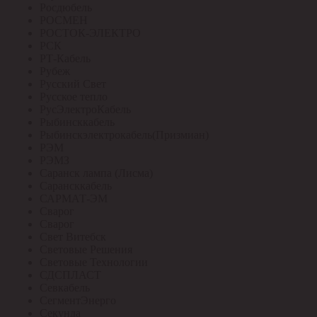
Росдюбель
РОСМЕН
РОСТОК-ЭЛЕКТРО
РСК
РТ-Кабель
Рубеж
Русский Свет
Русское тепло
РусЭлектроКабель
Рыбинсккабель
Рыбинскэлектрокабель(Призмиан)
РЭМ
РЭМЗ
Саранск лампа (Лисма)
Сарансккабель
САРМАТ-ЭМ
Сварог
Сварог
Свет Витебск
Световые Решения
Световые Технологии
СДСПЛАСТ
Севкабель
СегментЭнерго
Секунда