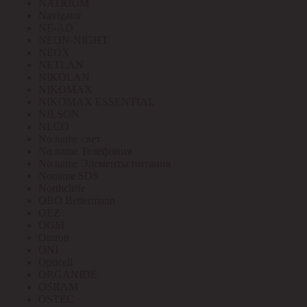
NATRIUM
Navigator
NE-AD
NEON-NIGHT
NEOX
NETLAN
NIKOLAN
NIKOMAX
NIKOMAX ESSENTIAL
NILSON
NLCO
No name свет
No name Телефония
No name Элементы питания
Noname SDS
Northcliffe
OBO Bettermann
OEZ
OGM
Omron
ONI
Opticell
ORGANIDE
OSRAM
OSTEC