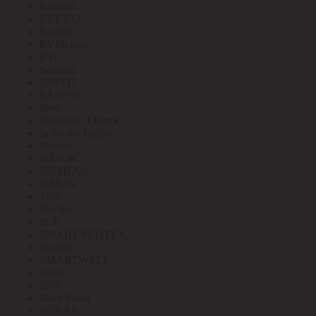
Robiton
RUCELF
Ruvinil
RVElektro
RVi
Safeline
SAFFIT
SANYO
Sber
Schneider Electric
Schwabe Hellas
Shenler
SHTOK
SIEMENS
SIMON
SKP
SkyNet
SLV
SMART PROTEX
Smartec
SMARTWATT
Smile
SNR
Soler Palau
SONAR