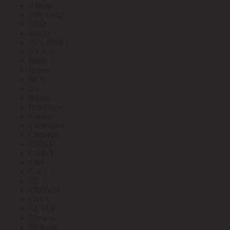
Arlight
Arte Lamp
ASD
Aviora
AVL (PRE)
AY-KA
Ballu
Bironi
BLV
BS
Bticino
Bylectrica
Cabeus
Cablexpert
Camelion
CHIKU
CHINT
Citel
CoCo
CP
CROWN
CSVT
CUTOP
Daewoo
DEKraft