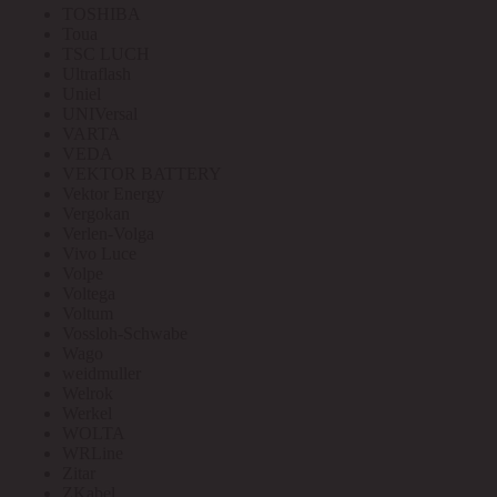
TOSHIBA
Toua
TSC LUCH
Ultraflash
Uniel
UNIVersal
VARTA
VEDA
VEKTOR BATTERY
Vektor Energy
Vergokan
Verlen-Volga
Vivo Luce
Volpe
Voltega
Voltum
Vossloh-Schwabe
Wago
weidmuller
Welrok
Werkel
WOLTA
WRLine
Zitar
ZKabel