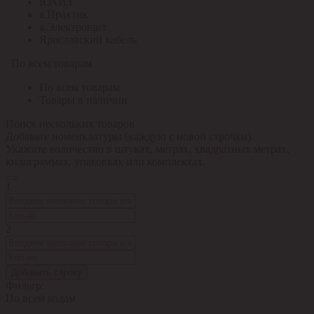
ЮАИЗ
я.Практик
я.Электрощит
Ярославский кабель
По всем товарам
По всем товарам
Товары в наличии
Поиск нескольких товаров
Добавьте номенклатуры (каждую с новой строчки).
Укажите количество в штуках, метрах, квадратных метрах,
килограммах, упаковках или комплектах.
1
2
Добавить строку
Фильтр:
По всем кодам