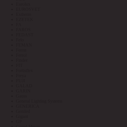
Eurolux
EUROSVET
Extherm
EZETEK
FA
FAROS
FEDAST
Felo
FEMAN
Feron
Ferrol
Finder
FIT
Fortisflex
Freya
FUJI
GALAD
GARIN
Gauss
General Lighting Systems
GENERICA
Geniled
Gigant
GP
Grand Meyer