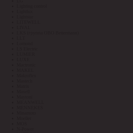
LG
Lighting control
Lightlux
Lightstar
LITEWELL
LIVAL
LKS (группа OBO Bettermann)
LLT
Lomond
LS Electric
LUMIER
LUXE
Mactronic
MAKEL
Makroflex
Mastech
Matrix
Maxell
Maytoni
MEANWELL
MENNEKES
Minamoto
Moeller
MOS
N-Power