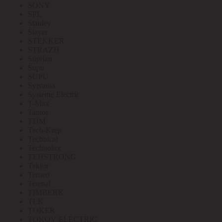
SONY
SPL
Stanley
Stayer
STEKKER
STRAZH
Suprlan
Supu
SUPU
Sylvania
Systeme Electric
T-Max
Tantos
TDM
Tech-Krep
Technical
Technolux
TEHSTRONG
Tekfor
Terneo
Tetenal
TIMBERK
TLK
TOKER
TOKOV ELECTRIC