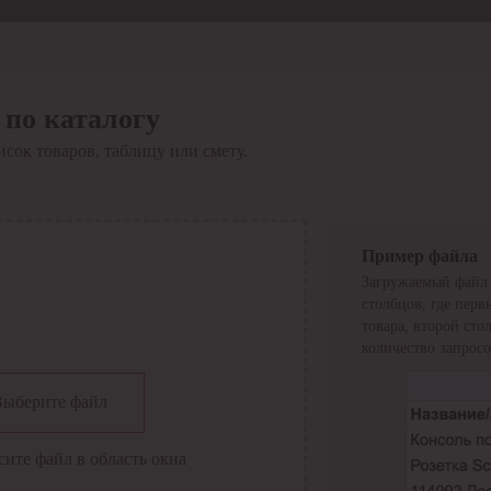
Отдел продаж
8 800 6000-600
Каталог
Акции
 по каталогу
Сервис
сок товаров, таблицу или смету.
Инструкция по работе
с сервисом
Оплата
Сервис ЭДО
Сервис ИТС-КА
Пример файла
Сервис API
Загружаемый файл 
Контакты
О компании
столбцов, где перв
Вход
Регистрация
товара, второй ст
количество запросо
Крупнейший поставщик электро-технической продукции в
Выберите файл
России
Найти
сите файл в область окна
Искать по всем разделам