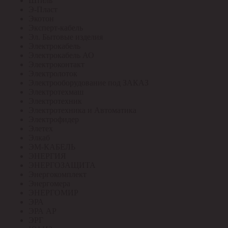
Штиль
Э-Пласт
Экотон
Эксперт-кабель
Эл. Бытовые изделия
Электрокабель
Электрокабель АО
Электроконтакт
Электролоток
Электрооборудование под ЗАКАЗ
Электротехмаш
Электротехник
Электротехника и Автоматика
Электрофидер
Элетех
Элкаб
ЭМ-КАБЕЛЬ
ЭНЕРГИЯ
ЭНЕРГОЗАЩИТА
Энергокомплект
Энергомера
ЭНЕРГОМИР
ЭРА
ЭРА АР
ЭРГ