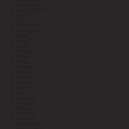
GREATFLEX
GREEN APPLE
Greenel
GT
GUSI Electric
Halla lighting
Haupa
Hegel
Helvar
HENSEL
Hi-Watt
Hintek
Hofmann
Horoz
HUTER
Hyperline
HYUNDAI
IEK
Image Art
IN HOME
INNOLUX
INSTALL
INSTART
Interior Electric