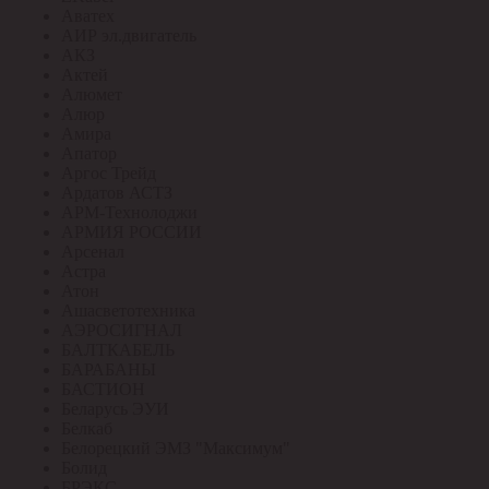
Аватех
АИР эл.двигатель
АКЗ
Актей
Алюмет
Алюр
Амира
Апатор
Аргос Трейд
Ардатов АСТЗ
АРМ-Технолоджи
АРМИЯ РОССИИ
Арсенал
Астра
Атон
Ашасветотехника
АЭРОСИГНАЛ
БАЛТКАБЕЛЬ
БАРАБАНЫ
БАСТИОН
Беларусь ЭУИ
Белкаб
Белорецкий ЭМЗ "Максимум"
Болид
БРЭКС