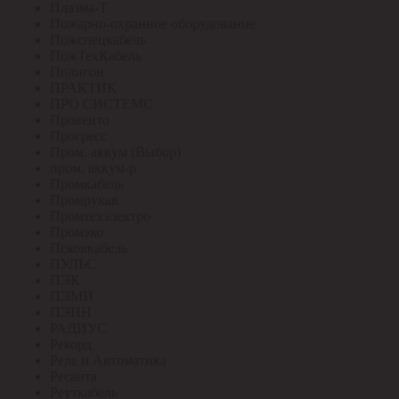
Плазма-Т
Пожарно-охранное оборудование
Пожспецкабель
ПожТехКабель
Полигон
ПРАКТИК
ПРО СИСТЕМС
Провенто
Прогресс
Пром. аккум (Выбор)
пром. аккум-р
Промкабель
Промрукав
Промтехэлектро
Промэко
Псковкабель
ПУЛЬС
ПЭК
ПЭМИ
ПЭНН
РАДИУС
Рекорд
Реле и Автоматика
Ресанта
Реуткабель