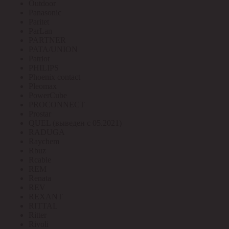
Outdoor
Panasonic
Paritet
ParLan
PARTNER
PATA/UNION
Patriot
PHILIPS
Phoenix contact
Pleomax
PowerCube
PROCONNECT
Prostar
QUEL (выведен с 05.2021)
RADUGA
Raychem
Rbuz
Rcable
REM
Renata
REV
REXANT
RITTAL
Ritter
Rivoli