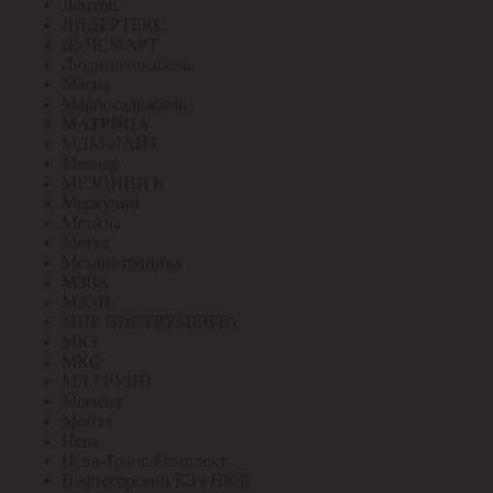
Лептон
ЛИДЕРТЕКС
ЛУЧСМАРТ
Людиновокабель
Магна
Марпосадкабель
МАТРИЦА
МДМ-ЛАЙТ
Меандр
МЕЗОНИНЪ
Меркурий
Метизы
Метэл
Механотроника
МЗВА
МЗЭП
МИР ИНСТРУМЕНТА
МКЗ
МКС
МЛ ГРУПП
Момент
Монэл
Нева
Нева-Транс Комплект
Нефтегорский КЗ ( НКЗ)