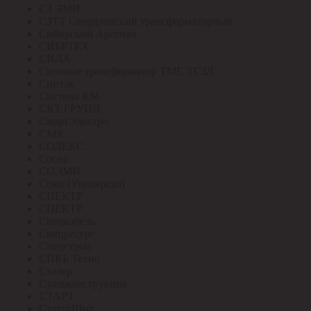
СЗ ЭМИ
СЗТТ Свердловский трансформаторный
Сибирский Арсенал
СИБРТЕХ
СИЛА
Силовые трансформатор ТМГ, ТСЗЛ
Синтэк
Система КМ
СКТ ГРУПП
СмартЭлектро
СМЗ
СОЛЕКС
Сосна
СОЭМИ
Союз (Универсал)
СПЕКТР
СПЕКТР
Спецкабель
Спецресурс
Спецстрой
СПКБ Техно
Сталер
Стальконструкция
СТАРТ
СтатусЩит