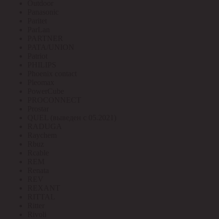
Outdoor
Panasonic
Paritet
ParLan
PARTNER
PATA/UNION
Patriot
PHILIPS
Phoenix contact
Pleomax
PowerCube
PROCONNECT
Prostar
QUEL (выведен с 05.2021)
RADUGA
Raychem
Rbuz
Rcable
REM
Renata
REV
REXANT
RITTAL
Ritter
Rivoli