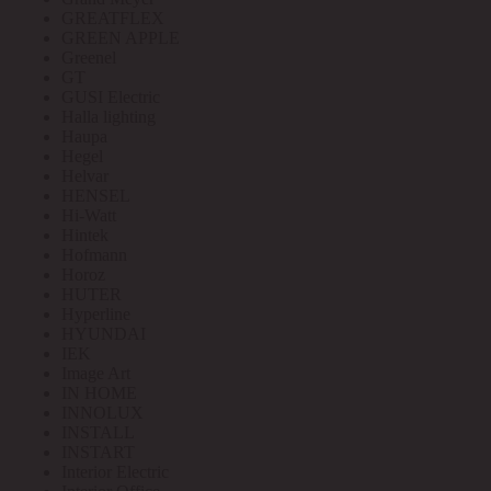
GREATFLEX
GREEN APPLE
Greenel
GT
GUSI Electric
Halla lighting
Haupa
Hegel
Helvar
HENSEL
Hi-Watt
Hintek
Hofmann
Horoz
HUTER
Hyperline
HYUNDAI
IEK
Image Art
IN HOME
INNOLUX
INSTALL
INSTART
Interior Electric