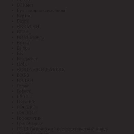
БСКмет
Бухгалтерия служебный
Вартон
Ватра
ВВЭМ-НН
ВЕЗА
ВИМ-Кабель
Вистл
Вихрь
ВК
Владасвет
ВМК
ВОЛГА-ДОН-КАБЕЛЬ
ВЭКЗ
ВЭЛАН
Герда
Гефест
ГК ССТ
Горэлтех
ГОСКРЕП
ГОСНИП
Гофроматик
ГринЭнерго
ГСТЗ Гагаринский светотехнический завод