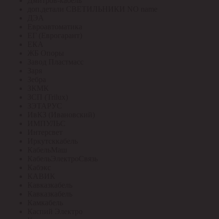
Дмитров-кабель
доп.детали СВЕТИЛЬНИКИ NO name
ДЭА
Евроавтоматика
ЕГ (Еврогарант)
ЕКА
ЖБ Опоры
Завод Пластмасс
Заря
Зебра
ЗКМК
ЗСП (Trilux)
ЗЭТАРУС
ИвКЗ (Ивановский)
ИМПУЛЬС
Интерсвет
Иркутсккабель
КабельМаш
КабельЭлектроСвязь
Кабэкс
КАВИК
Кавказкабель
Кавказкабель
Камкабель
Каспий Электро