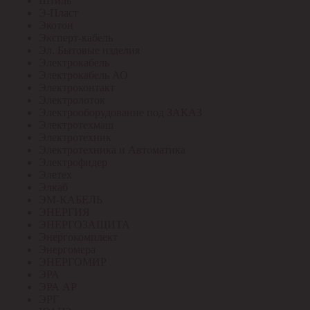
Штиль
Э-Пласт
Экотон
Эксперт-кабель
Эл. Бытовые изделия
Электрокабель
Электрокабель АО
Электроконтакт
Электролоток
Электрооборудование под ЗАКАЗ
Электротехмаш
Электротехник
Электротехника и Автоматика
Электрофидер
Элетех
Элкаб
ЭМ-КАБЕЛЬ
ЭНЕРГИЯ
ЭНЕРГОЗАЩИТА
Энергокомплект
Энергомера
ЭНЕРГОМИР
ЭРА
ЭРА АР
ЭРГ