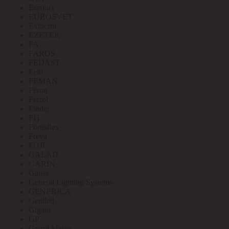
Eurolux
EUROSVET
Extherm
EZETEK
FA
FAROS
FEDAST
Felo
FEMAN
Feron
Ferrol
Finder
FIT
Fortisflex
Freya
FUJI
GALAD
GARIN
Gauss
General Lighting Systems
GENERICA
Geniled
Gigant
GP
Grand Meyer