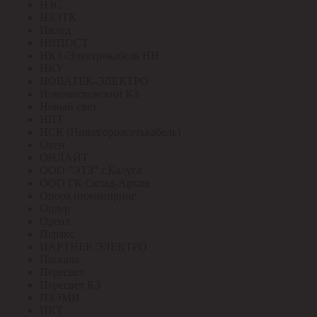
НЗС
НЗЭТК
Нилед
НИПОСТ
НКЗ /Электрокабель НН
НКУ
НОВАТЕК-ЭЛЕКТРО
Новомосковский КЗ
Новый свет
НПТ
НСК (Нижегородсетькабель)
Овен
ОНЛАЙТ
ООО "ЭТЗ" г.Калуга
ООО ГК Склад-Архив
Опора инжиниринг
Ордер
Ореол
Паракс
ПАРТНЕР-ЭЛЕКТРО
Паскаль
Пересвет
Пересвет КЗ
ПЗЭМИ
ПКТ