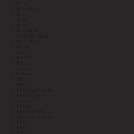
Delta
DENKIRS
Diod
Diora
DKC
DOMTOK
DORI/Blackmor
DURACELL
DUWI
EAE
EATON
Ecola
Econex
Ecoplast
EKF
Elbox
Electrolux Zanussi
Elektrostandard
Emafyl
EMAS
ENERGIZER
ERA Вентиляция
ESB
ESEN
ETA