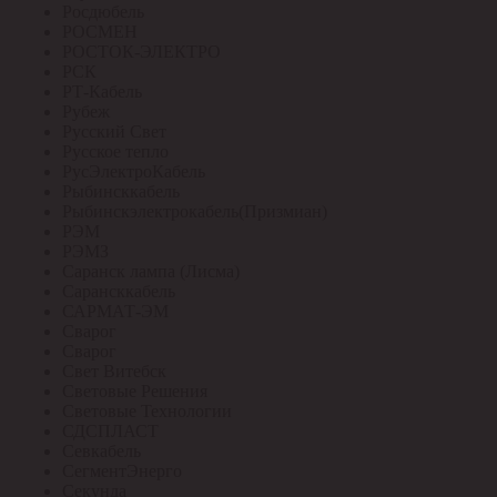
Росдюбель
РОСМЕН
РОСТОК-ЭЛЕКТРО
РСК
РТ-Кабель
Рубеж
Русский Свет
Русское тепло
РусЭлектроКабель
Рыбинсккабель
Рыбинскэлектрокабель(Призмиан)
РЭМ
РЭМЗ
Саранск лампа (Лисма)
Сарансккабель
САРМАТ-ЭМ
Сварог
Сварог
Свет Витебск
Световые Решения
Световые Технологии
СДСПЛАСТ
Севкабель
СегментЭнерго
Секунда