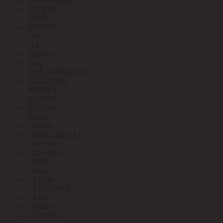
Interior Office
INTILED
INTRO
IONICH
ITK
ITL
Jazzway
Jung
KALASHNIKOV
KLEMSAN
KNIPEX
KODAK
KOPOS
Kranz
L-Flash
Leader Light (LL)
Led Strip
LEDeffect
LEDEL
Ledeo
LEDOS
LEDVANCE
LEEK
Legrand
LEZARD