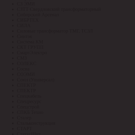
СЗ ЭМИ
СЗТТ Свердловский трансформаторный
Сибирский Арсенал
СИБРТЕХ
СИЛА
Силовые трансформатор ТМГ, ТСЗЛ
Синтэк
Система КМ
СКТ ГРУПП
СмартЭлектро
СМЗ
СОЛЕКС
Сосна
СОЭМИ
Союз (Универсал)
СПЕКТР
СПЕКТР
Спецкабель
Спецресурс
Спецстрой
СПКБ Техно
Сталер
Стальконструкция
СТАРТ
СтатусЩит