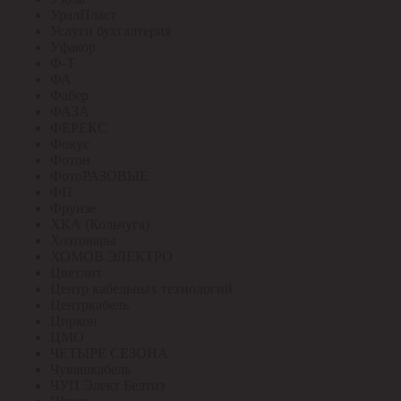
УралПласт
Услуги бухгалтерия
Уфакор
Ф-Т
ФА
Фабер
ФАЗА
ФЕРЕКС
Фокус
Фотон
ФотоРАЗОВЫЕ
ФП
Фрунзе
ХКА (Кольчуга)
Хозтовары
ХОМОВ ЭЛЕКТРО
Цветлит
Центр кабельных технологий
Центркабель
Циркон
ЦМО
ЧЕТЫРЕ СЕЗОНА
Чувашкабель
ЧУП Элект Белтиз