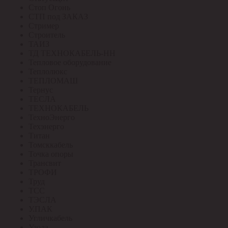
Стоп Огонь
СТП под ЗАКАЗ
Стример
Строитель
ТАИЗ
ТД ТЕХНОКАБЕЛЬ-НН
Тепловое оборудование
Теплолюкс
ТЕПЛОМАШ
Тернус
ТЕСЛА
ТЕХНОКАБЕЛЬ
ТехноЭнерго
Техэнерго
Титан
Томсккабель
Точка опоры
Трансвит
ТРОФИ
Труд
ТСС
ТЭСЛА
У.ПАК
Угличкабель
Узола