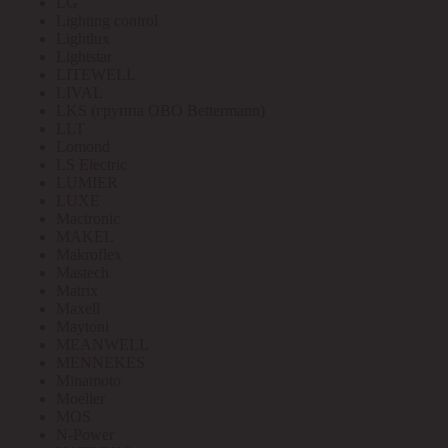
LG
Lighting control
Lightlux
Lightstar
LITEWELL
LIVAL
LKS (группа OBO Bettermann)
LLT
Lomond
LS Electric
LUMIER
LUXE
Mactronic
MAKEL
Makroflex
Mastech
Matrix
Maxell
Maytoni
MEANWELL
MENNEKES
Minamoto
Moeller
MOS
N-Power