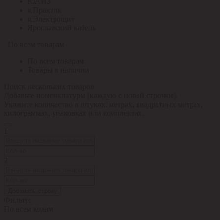
ЮАИЗ
я.Практик
я.Электрощит
Ярославский кабель
По всем товарам
По всем товарам
Товары в наличии
Поиск нескольких товаров
Добавьте номенклатуры (каждую с новой строчки).
Укажите количество в штуках, метрах, квадратных метрах,
килограммах, упаковках или комплектах.
1
2
Добавить строку
Фильтр:
По всем кодам