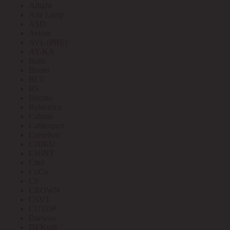
Arlight
Arte Lamp
ASD
Aviora
AVL (PRE)
AY-KA
Ballu
Bironi
BLV
BS
Bticino
Bylectrica
Cabeus
Cablexpert
Camelion
CHIKU
CHINT
Citel
CoCo
CP
CROWN
CSVT
CUTOP
Daewoo
DEKraft