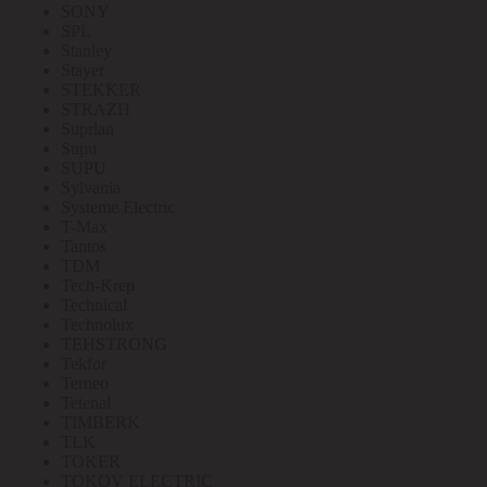
SONY
SPL
Stanley
Stayer
STEKKER
STRAZH
Suprlan
Supu
SUPU
Sylvania
Systeme Electric
T-Max
Tantos
TDM
Tech-Krep
Technical
Technolux
TEHSTRONG
Tekfor
Terneo
Tetenal
TIMBERK
TLK
TOKER
TOKOV ELECTRIC