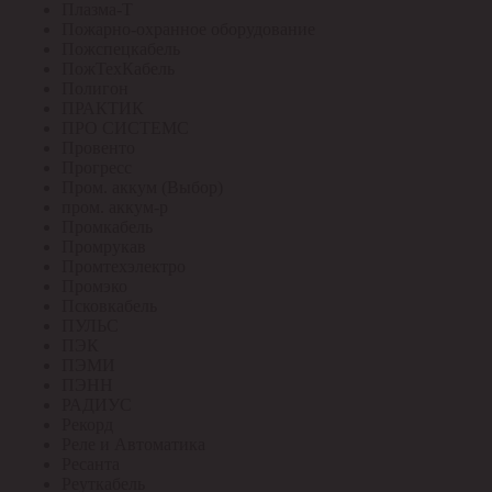
Плазма-Т
Пожарно-охранное оборудование
Пожспецкабель
ПожТехКабель
Полигон
ПРАКТИК
ПРО СИСТЕМС
Провенто
Прогресс
Пром. аккум (Выбор)
пром. аккум-р
Промкабель
Промрукав
Промтехэлектро
Промэко
Псковкабель
ПУЛЬС
ПЭК
ПЭМИ
ПЭНН
РАДИУС
Рекорд
Реле и Автоматика
Ресанта
Реуткабель