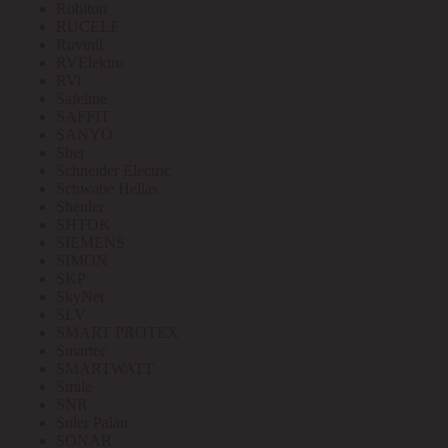
Robiton
RUCELF
Ruvinil
RVElektro
RVi
Safeline
SAFFIT
SANYO
Sber
Schneider Electric
Schwabe Hellas
Shenler
SHTOK
SIEMENS
SIMON
SKP
SkyNet
SLV
SMART PROTEX
Smartec
SMARTWATT
Smile
SNR
Soler Palau
SONAR