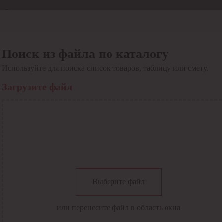
Отдел продаж
8 800 6000-600
Каталог
Акции
Поиск из файла по каталогу
Сервис
Используйте для поиска список товаров, таблицу или смету.
Инструкция по работе
с сервисом
Загрузите файл
Оплата
Сервис ЭДО
Сервис ИТС-КА
Сервис API
Контакты
О компании
Вход
Регистрация
Крупнейший поставщик электро-технической продукции в
Выберите файл
России
Найти
или перенесите файл в область окна
Искать по всем разделам