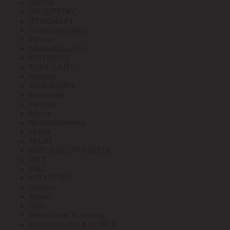
Лептон
ЛИДЕРТЕКС
ЛУЧСМАРТ
Людиновокабель
Магна
Марпосадкабель
МАТРИЦА
МДМ-ЛАЙТ
Меандр
МЕЗОНИНЪ
Меркурий
Метизы
Метэл
Механотроника
МЗВА
МЗЭП
МИР ИНСТРУМЕНТА
МКЗ
МКС
МЛ ГРУПП
Момент
Монэл
Нева
Нева-Транс Комплект
Нефтегорский КЗ ( НКЗ)