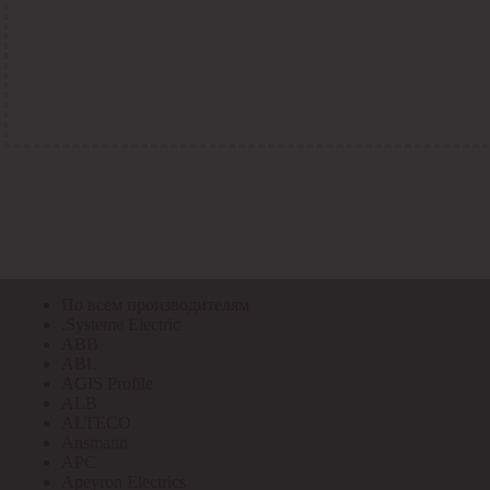
По всем кодам
По всем кодам
Код Толедо
Код производителя
Код РАЭК
Код ETIM
Код РС
Код ЭТМ
Прочие
По всем производителям
По всем производителям
.Systeme Electric
ABB
ABL
AGIS Profile
ALB
ALTECO
Ansmann
APC
Apeyron Electrics