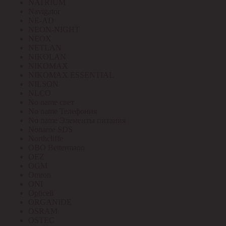
NATRIUM
Navigator
NE-AD
NEON-NIGHT
NEOX
NETLAN
NIKOLAN
NIKOMAX
NIKOMAX ESSENTIAL
NILSON
NLCO
No name свет
No name Телефония
No name Элементы питания
Noname SDS
Northcliffe
OBO Bettermann
OEZ
OGM
Omron
ONI
Opticell
ORGANIDE
OSRAM
OSTEC