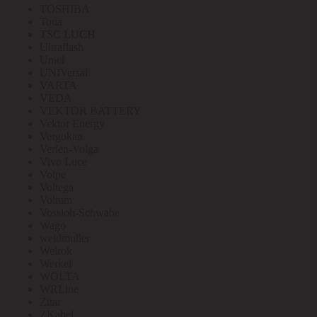
TOSHIBA
Toua
TSC LUCH
Ultraflash
Uniel
UNIVersal
VARTA
VEDA
VEKTOR BATTERY
Vektor Energy
Vergokan
Verlen-Volga
Vivo Luce
Volpe
Voltega
Voltum
Vossloh-Schwabe
Wago
weidmuller
Welrok
Werkel
WOLTA
WRLine
Zitar
ZKabel