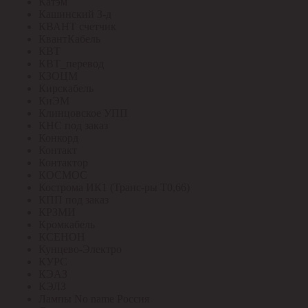
Катэм
Кашинский З-д
КВАНТ счетчик
КвантКабель
КВТ
КВТ_перевод
КЗОЦМ
Кирскабель
КиЭМ
Клинцовское УПП
КНС под заказ
Конкорд
Контакт
Контактор
КОСМОС
Кострома ИК1 (Транс-ры Т0,66)
КПП под заказ
КРЗМИ
Кромкабель
КСЕНОН
Кунцево-Электро
КУРС
КЭАЗ
КЭЛЗ
Лампы No name Россия