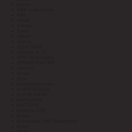
Аватех
АИР эл.двигатель
АКЗ
Актей
Алюмет
Алюр
Амира
Апатор
Аргос Трейд
Ардатов АСТЗ
АРМ-Технолоджи
АРМИЯ РОССИИ
Арсенал
Астра
Атон
Ашасветотехника
АЭРОСИГНАЛ
БАЛТКАБЕЛЬ
БАРАБАНЫ
БАСТИОН
Беларусь ЭУИ
Белкаб
Белорецкий ЭМЗ "Максимум"
Болид
БРЭКС