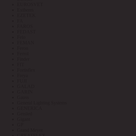
EUROSVET
Extherm
EZETEK
FA
FAROS
FEDAST
Felo
FEMAN
Feron
Ferrol
Finder
FIT
Fortisflex
Freya
FUJI
GALAD
GARIN
Gauss
General Lighting Systems
GENERICA
Geniled
Gigant
GP
Grand Meyer
GREATFLEX