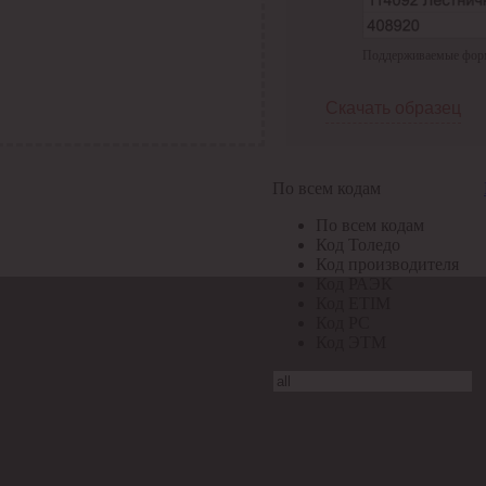
Поддерживаемые формат
Скачать образец
По всем кодам
По всем кодам
Код Толедо
Код производителя
Код РАЭК
Код ETIM
Код РС
Код ЭТМ