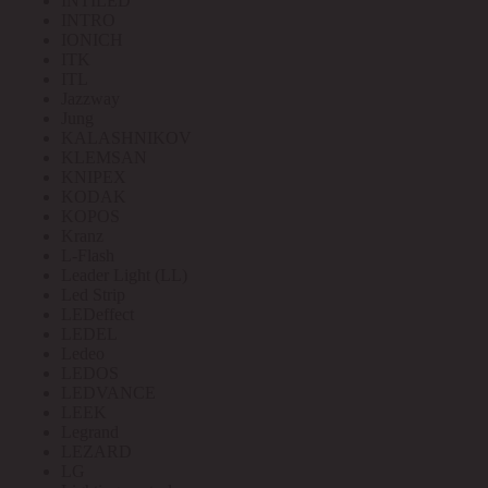
INTILED
INTRO
IONICH
ITK
ITL
Jazzway
Jung
KALASHNIKOV
KLEMSAN
KNIPEX
KODAK
KOPOS
Kranz
L-Flash
Leader Light (LL)
Led Strip
LEDeffect
LEDEL
Ledeo
LEDOS
LEDVANCE
LEEK
Legrand
LEZARD
LG