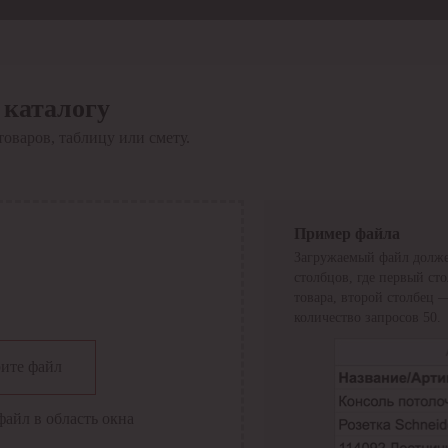
 каталогу
товаров, таблицу или смету.
Пример файла
Загружаемый файл долже
столбцов, где первый ст
товара, второй столбец 
количество запросов 50.
сии
ите файл
файл в область окна