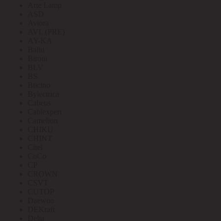
Arte Lamp
ASD
Aviora
AVL (PRE)
AY-KA
Ballu
Bironi
BLV
BS
Bticino
Bylectrica
Cabeus
Cablexpert
Camelion
CHIKU
CHINT
Citel
CoCo
CP
CROWN
CSVT
CUTOP
Daewoo
DEKraft
Delta