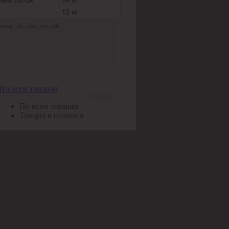
ы: .xls,.xlsx,.csv,.ods
По всем товарам
Найти
По всем товарам
Товары в наличии