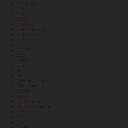
DENKIRS
Diod
Diora
DKC
DOMTOK
DORI/Blackmor
DURACELL
DUWI
EAE
EATON
Ecola
Econex
Ecoplast
EKF
Elbox
Electrolux Zanussi
Elektrostandard
Emafyl
EMAS
ENERGIZER
ERA Вентиляция
ESB
ESEN
ETA
Eurolux