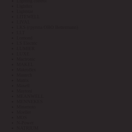
Lighting control
Lightlux
Lightstar
LITEWELL
LIVAL
LKS (группа OBO Bettermann)
LLT
Lomond
LS Electric
LUMIER
LUXE
Mactronic
MAKEL
Makroflex
Mastech
Matrix
Maxell
Maytoni
MEANWELL
MENNEKES
Minamoto
Moeller
MOS
N-Power
NATRIUM