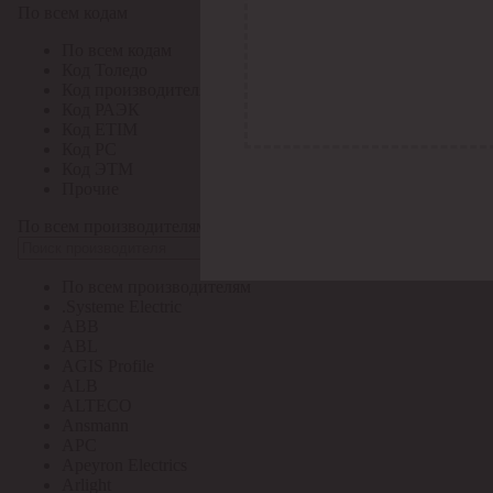
По всем кодам
По всем кодам
Код Толедо
Код производителя
Код РАЭК
Код ETIM
Код РС
Код ЭТМ
Прочие
По всем производителям
По всем производителям
.Systeme Electric
ABB
ABL
AGIS Profile
ALB
ALTECO
Ansmann
APC
Apeyron Electrics
Arlight