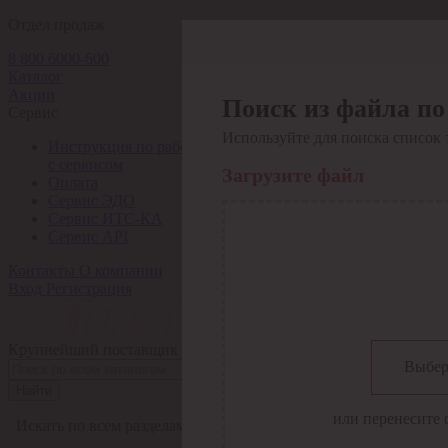
Отдел продаж
8 800 6000-600
Каталог
Акции
Поиск из файла по
Сервис
Используйте для поиска список 
Инструкция по работе
с сервисом
Загрузите файл
Оплата
Сервис ЭДО
Сервис ИТС-КА
Сервис API
Контакты
О компании
Вход
Регистрация
Крупнейший поставщик электро-технической продукции в Рос
Выбер
Найти
или перенесите 
Искать по всем разделам