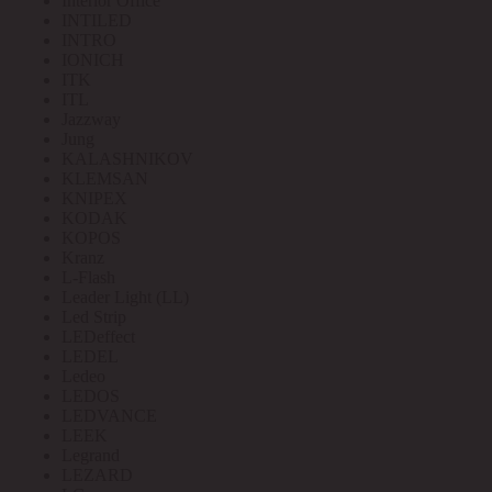
Interior Office
INTILED
INTRO
IONICH
ITK
ITL
Jazzway
Jung
KALASHNIKOV
KLEMSAN
KNIPEX
KODAK
KOPOS
Kranz
L-Flash
Leader Light (LL)
Led Strip
LEDeffect
LEDEL
Ledeo
LEDOS
LEDVANCE
LEEK
Legrand
LEZARD