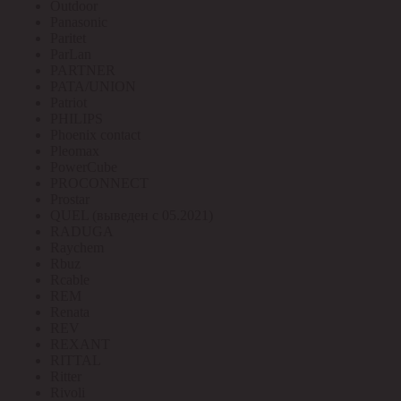
Outdoor
Panasonic
Paritet
ParLan
PARTNER
PATA/UNION
Patriot
PHILIPS
Phoenix contact
Pleomax
PowerCube
PROCONNECT
Prostar
QUEL (выведен с 05.2021)
RADUGA
Raychem
Rbuz
Rcable
REM
Renata
REV
REXANT
RITTAL
Ritter
Rivoli