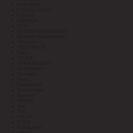
Стоп Огонь
СТП под ЗАКАЗ
Стример
Строитель
ТАИЗ
ТД ТЕХНОКАБЕЛЬ-НН
Тепловое оборудование
Теплолюкс
ТЕПЛОМАШ
Тернус
ТЕСЛА
ТЕХНОКАБЕЛЬ
ТехноЭнерго
Техэнерго
Титан
Томсккабель
Точка опоры
Трансвит
ТРОФИ
Труд
ТСС
ТЭСЛА
У.ПАК
Угличкабель
Узола