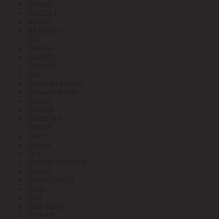
Robiton
RUCELF
Ruvinil
RVElektro
RVi
Safeline
SAFFIT
SANYO
Sber
Schneider Electric
Schwabe Hellas
Shenler
SHTOK
SIEMENS
SIMON
SKP
SkyNet
SLV
SMART PROTEX
Smartec
SMARTWATT
Smile
SNR
Soler Palau
SONAR