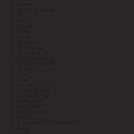
Аватех
АИР эл.двигатель
АКЗ
Актей
Алюмет
Алюр
Амира
Апатор
Аргос Трейд
Ардатов АСТЗ
АРМ-Технолоджи
АРМИЯ РОССИИ
Арсенал
Астра
Атон
Ашасветотехника
АЭРОСИГНАЛ
БАЛТКАБЕЛЬ
БАРАБАНЫ
БАСТИОН
Беларусь ЭУИ
Белкаб
Белорецкий ЭМЗ "Максимум"
Болид
БРЭКС