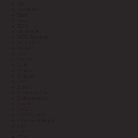
Delta
DENKIRS
Diod
Diora
DKC
DOMTOK
DORI/Blackmor
DURACELL
DUWI
EAE
EATON
Ecola
Econex
Ecoplast
EKF
Elbox
Electrolux Zanussi
Elektrostandard
Emafyl
EMAS
ENERGIZER
ERA Вентиляция
ESB
ESEN
ETA