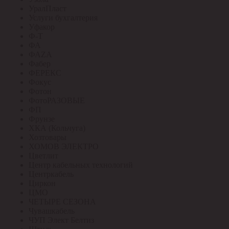
УралПласт
Услуги бухгалтерия
Уфакор
Ф-Т
ФА
ФАZА
Фабер
ФЕРЕКС
Фокус
Фотон
ФотоРАЗОВЫЕ
ФП
Фрунзе
ХКА (Кольчуга)
Хозтовары
ХОМОВ ЭЛЕКТРО
Цветлит
Центр кабельных технологий
Центркабель
Циркон
ЦМО
ЧЕТЫРЕ СЕЗОНА
Чувашкабель
ЧУП Элект Белтиз