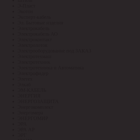
Штиль
Э-Пласт
Экотон
Эксперт-кабель
Эл. Бытовые изделия
Электрокабель
Электрокабель АО
Электроконтакт
Электролоток
Электрооборудование под ЗАКАЗ
Электротехмаш
Электротехник
Электротехника и Автоматика
Электрофидер
Элетех
Элкаб
ЭМ-КАБЕЛЬ
ЭНЕРГИЯ
ЭНЕРГОЗАЩИТА
Энергокомплект
Энергомера
ЭНЕРГОМИР
ЭРА
ЭРА АР
ЭРГ