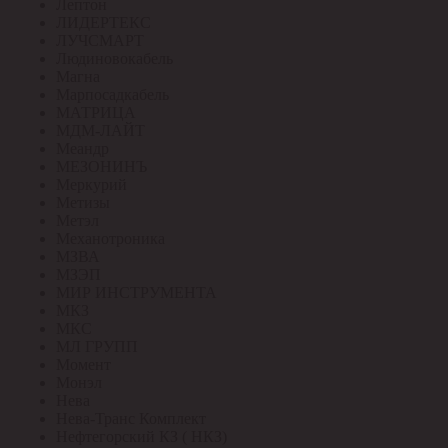
Лептон
ЛИДЕРТЕКС
ЛУЧСМАРТ
Людиновокабель
Магна
Марпосадкабель
МАТРИЦА
МДМ-ЛАЙТ
Меандр
МЕЗОНИНЪ
Меркурий
Метизы
Метэл
Механотроника
МЗВА
МЗЭП
МИР ИНСТРУМЕНТА
МКЗ
МКС
МЛ ГРУПП
Момент
Монэл
Нева
Нева-Транс Комплект
Нефтегорский КЗ ( НКЗ)