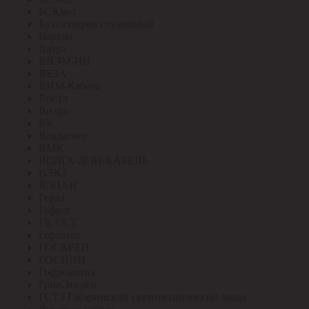
БСКмет
Бухгалтерия служебный
Вартон
Ватра
ВВЭМ-НН
ВЕЗА
ВИМ-Кабель
Вистл
Вихрь
ВК
Владасвет
ВМК
ВОЛГА-ДОН-КАБЕЛЬ
ВЭКЗ
ВЭЛАН
Герда
Гефест
ГК ССТ
Горэлтех
ГОСКРЕП
ГОСНИП
Гофроматик
ГринЭнерго
ГСТЗ Гагаринский светотехнический завод