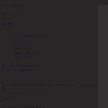
Отдел продаж
8 800 6000-600
Каталог
Акции
Сервис
Инструкция по работе
с сервисом
Оплата
Сервис ЭДО
Сервис ИТС-КА
Сервис API
Контакты
О компании
Вход
Регистрация
Крупнейший поставщик электро-технической продукции в
России
Найти
Искать по всем разделам