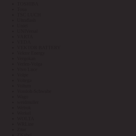
TOSHIBA
Toua
TSC LUCH
Ultraflash
Uniel
UNIVersal
VARTA
VEDA
VEKTOR BATTERY
Vektor Energy
Vergokan
Verlen-Volga
Vivo Luce
Volpe
Voltega
Voltum
Vossloh-Schwabe
Wago
weidmuller
Welrok
Werkel
WOLTA
WRLine
Zitar
ZKabel