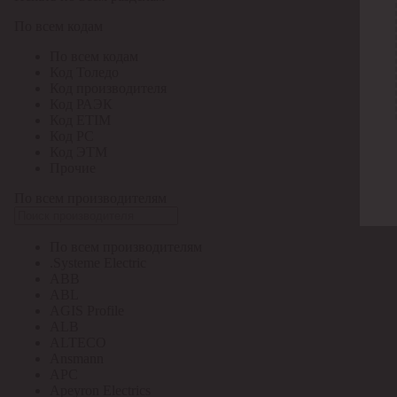
По всем кодам
По всем кодам
Код Толедо
Код производителя
Код РАЭК
Код ETIM
Код РС
Код ЭТМ
Прочие
По всем производителям
По всем производителям
.Systeme Electric
ABB
ABL
AGIS Profile
ALB
ALTECO
Ansmann
APC
Apeyron Electrics