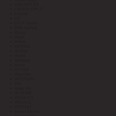
GREATFLEX
GREEN APPLE
Greenel
GT
GUSI Electric
Halla lighting
Haupa
Hegel
Helvar
HENSEL
Hi-Watt
Hintek
Hofmann
Horoz
HUTER
Hyperline
HYUNDAI
IEK
Image Art
IN HOME
INNOLUX
INSTALL
INSTART
Interior Electric