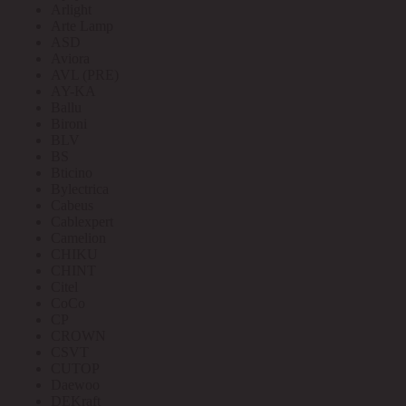
Arlight
Arte Lamp
ASD
Aviora
AVL (PRE)
AY-KA
Ballu
Bironi
BLV
BS
Bticino
Bylectrica
Cabeus
Cablexpert
Camelion
CHIKU
CHINT
Citel
CoCo
CP
CROWN
CSVT
CUTOP
Daewoo
DEKraft