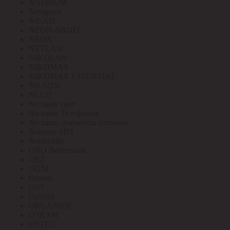
NATRIUM
Navigator
NE-AD
NEON-NIGHT
NEOX
NETLAN
NIKOLAN
NIKOMAX
NIKOMAX ESSENTIAL
NILSON
NLCO
No name свет
No name Телефония
No name Элементы питания
Noname SDS
Northcliffe
OBO Bettermann
OEZ
OGM
Omron
ONI
Opticell
ORGANIDE
OSRAM
OSTEC