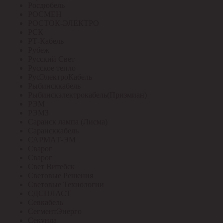
Росдюбель
РОСМЕН
РОСТОК-ЭЛЕКТРО
РСК
РТ-Кабель
Рубеж
Русский Свет
Русское тепло
РусЭлектроКабель
Рыбинсккабель
Рыбинскэлектрокабель(Призмиан)
РЭМ
РЭМЗ
Саранск лампа (Лисма)
Сарансккабель
САРМАТ-ЭМ
Сварог
Сварог
Свет Витебск
Световые Решения
Световые Технологии
СДСПЛАСТ
Севкабель
СегментЭнерго
Секунда