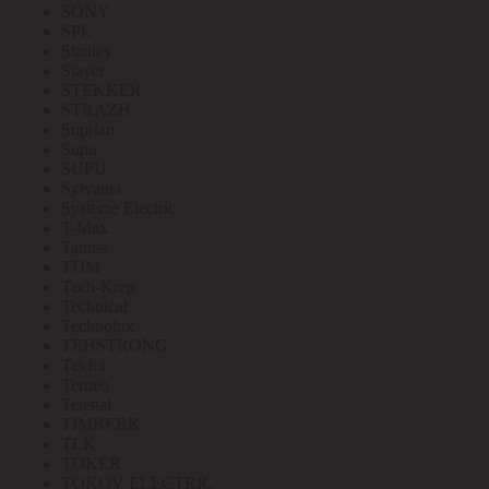
SONY
SPL
Stanley
Stayer
STEKKER
STRAZH
Suprlan
Supu
SUPU
Sylvania
Systeme Electric
T-Max
Tantos
TDM
Tech-Krep
Technical
Technolux
TEHSTRONG
Tekfor
Terneo
Tetenal
TIMBERK
TLK
TOKER
TOKOV ELECTRIC