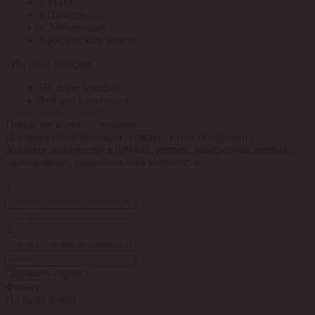
ЮАИЗ
я.Практик
я.Электрощит
Ярославский кабель
По всем товарам
По всем товарам
Товары в наличии
Поиск нескольких товаров
Добавьте номенклатуры (каждую с новой строчки).
Укажите количество в штуках, метрах, квадратных метрах,
килограммах, упаковках или комплектах.
1
2
Добавить строку
Фильтр:
По всем кодам