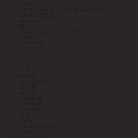
СЗ ЭМИ
СЗТТ Свердловский трансформаторный
Сибирский Арсенал
СИБРТЕХ
СИЛА
Силовые трансформатор ТМГ, ТСЗЛ
Синтэк
Система КМ
СКТ ГРУПП
СмартЭлектро
СМЗ
СОЛЕКС
Сосна
СОЭМИ
Союз (Универсал)
СПЕКТР
СПЕКТР
Спецкабель
Спецресурс
Спецстрой
СПКБ Техно
Сталер
Стальконструкция
СТАРТ
СтатусЩит