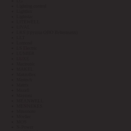
LG
Lighting control
Lightlux
Lightstar
LITEWELL
LIVAL
LKS (группа OBO Bettermann)
LLT
Lomond
LS Electric
LUMIER
LUXE
Mactronic
MAKEL
Makroflex
Mastech
Matrix
Maxell
Maytoni
MEANWELL
MENNEKES
Minamoto
Moeller
MOS
N-Power