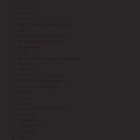
НЗС
НЗЭТК
Нилед
НИПОСТ
НКЗ /Электрокабель НН
НКУ
НОВАТЕК-ЭЛЕКТРО
Новомосковский КЗ
Новый свет
НПТ
НСК (Нижегородсетькабель)
Овен
ОНЛАЙТ
ООО "ЭТЗ" г.Калуга
ООО ГК Склад-Архив
Опора инжиниринг
Ордер
Ореол
Паракс
ПАРТНЕР-ЭЛЕКТРО
Паскаль
Пересвет
Пересвет КЗ
ПЗЭМИ
ПКТ