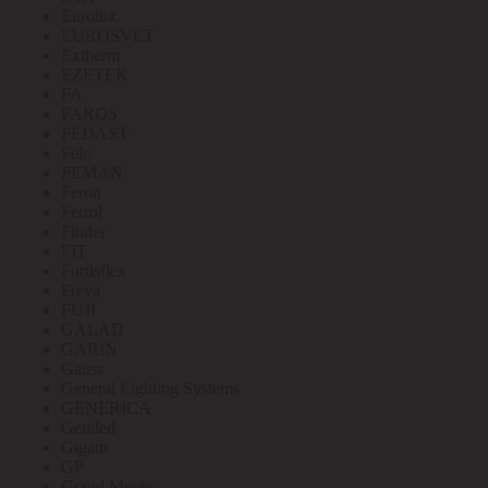
Eurolux
EUROSVET
Extherm
EZETEK
FA
FAROS
FEDAST
Felo
FEMAN
Feron
Ferrol
Finder
FIT
Fortisflex
Freya
FUJI
GALAD
GARIN
Gauss
General Lighting Systems
GENERICA
Geniled
Gigant
GP
Grand Meyer