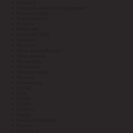
Плазма-Т
Пожарно-охранное оборудование
Пожспецкабель
ПожТехКабель
Полигон
ПРАКТИК
ПРО СИСТЕМС
Провенто
Прогресс
Пром. аккум (Выбор)
пром. аккум-р
Промкабель
Промрукав
Промтехэлектро
Промэко
Псковкабель
ПУЛЬС
ПЭК
ПЭМИ
ПЭНН
РАДИУС
Рекорд
Реле и Автоматика
Ресанта
Реуткабель