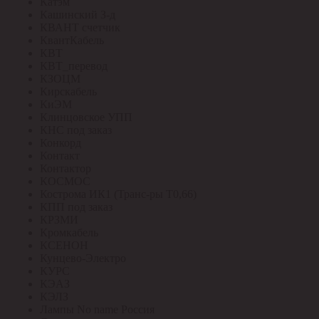
Катэм
Кашинский З-д
КВАНТ счетчик
КвантКабель
КВТ
КВТ_перевод
КЗОЦМ
Кирскабель
КиЭМ
Клинцовское УПП
КНС под заказ
Конкорд
Контакт
Контактор
КОСМОС
Кострома ИК1 (Транс-ры Т0,66)
КПП под заказ
КРЗМИ
Кромкабель
КСЕНОН
Кунцево-Электро
КУРС
КЭАЗ
КЭЛЗ
Лампы No name Россия