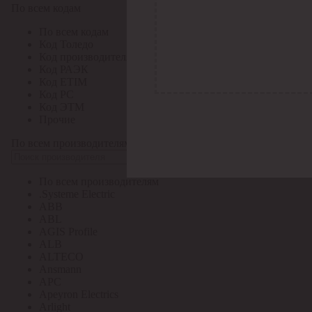
По всем кодам
По всем кодам
Код Толедо
Код производителя
Код РАЭК
Код ETIM
Код РС
Код ЭТМ
Прочие
По всем производителям
По всем производителям
.Systeme Electric
ABB
ABL
AGIS Profile
ALB
ALTECO
Ansmann
APC
Apeyron Electrics
Arlight