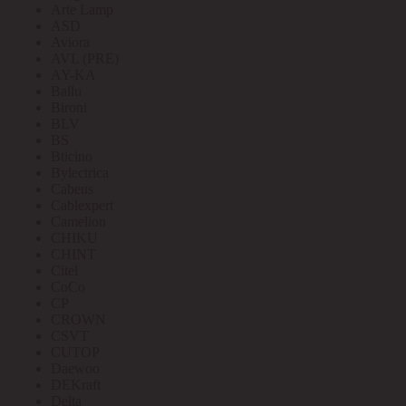
Arte Lamp
ASD
Aviora
AVL (PRE)
AY-KA
Ballu
Bironi
BLV
BS
Bticino
Bylectrica
Cabeus
Cablexpert
Camelion
CHIKU
CHINT
Citel
CoCo
CP
CROWN
CSVT
CUTOP
Daewoo
DEKraft
Delta