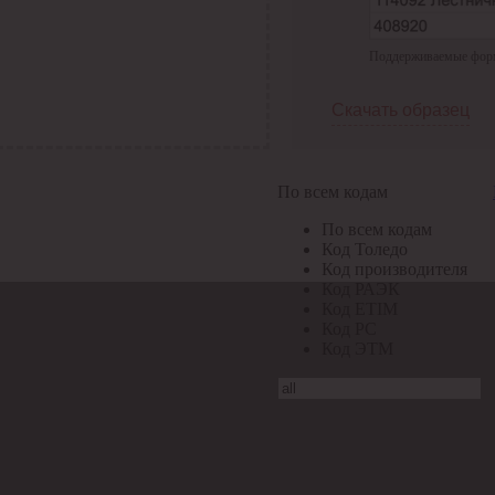
Поддерживаемые формат
Скачать образец
По всем кодам
По всем кодам
Код Толедо
Код производителя
Код РАЭК
Код ETIM
Код РС
Код ЭТМ