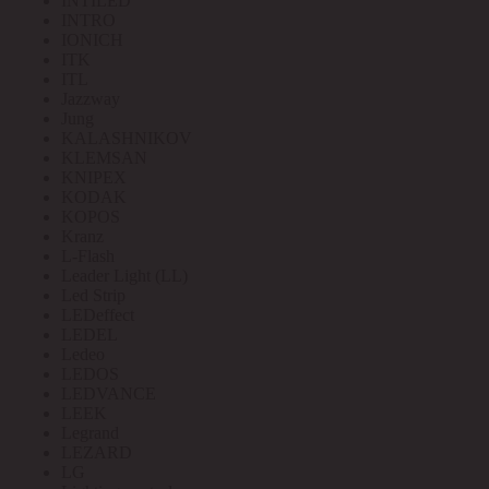
INTILED
INTRO
IONICH
ITK
ITL
Jazzway
Jung
KALASHNIKOV
KLEMSAN
KNIPEX
KODAK
KOPOS
Kranz
L-Flash
Leader Light (LL)
Led Strip
LEDeffect
LEDEL
Ledeo
LEDOS
LEDVANCE
LEEK
Legrand
LEZARD
LG