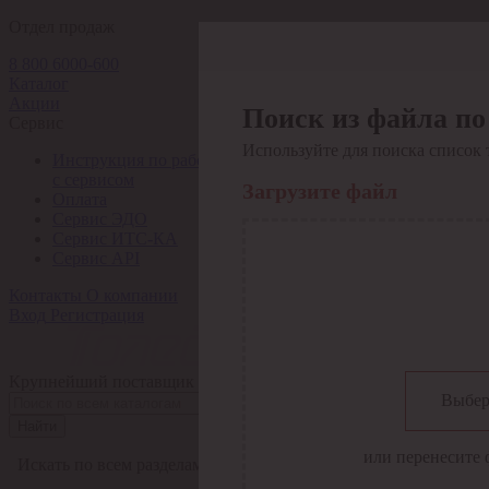
Отдел продаж
8 800 6000-600
Каталог
Акции
Поиск из файла по
Сервис
Используйте для поиска список 
Инструкция по работе
с сервисом
Загрузите файл
Оплата
Сервис ЭДО
Сервис ИТС-КА
Сервис API
Контакты
О компании
Вход
Регистрация
Крупнейший поставщик электро-технической продукции в Рос
Выбер
Найти
или перенесите 
Искать по всем разделам