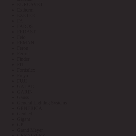
EUROSVET
Extherm
EZETEK
FA
FAROS
FEDAST
Felo
FEMAN
Feron
Ferrol
Finder
FIT
Fortisflex
Freya
FUJI
GALAD
GARIN
Gauss
General Lighting Systems
GENERICA
Geniled
Gigant
GP
Grand Meyer
GREATFLEX