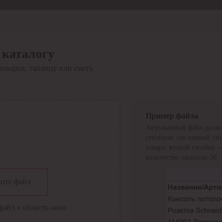
 каталогу
товаров, таблицу или смету.
Пример файла
Загружаемый файл долже
столбцов, где первый ст
товара, второй столбец 
количество запросов 50.
сии
ите файл
файл в область окна