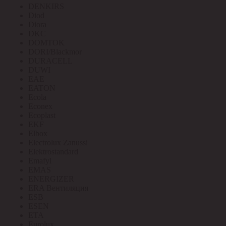
DENKIRS
Diod
Diora
DKC
DOMTOK
DORI/Blackmor
DURACELL
DUWI
EAE
EATON
Ecola
Econex
Ecoplast
EKF
Elbox
Electrolux Zanussi
Elektrostandard
Emafyl
EMAS
ENERGIZER
ERA Вентиляция
ESB
ESEN
ETA
Eurolux