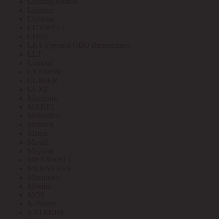
Lighting control
Lightlux
Lightstar
LITEWELL
LIVAL
LKS (группа OBO Bettermann)
LLT
Lomond
LS Electric
LUMIER
LUXE
Mactronic
MAKEL
Makroflex
Mastech
Matrix
Maxell
Maytoni
MEANWELL
MENNEKES
Minamoto
Moeller
MOS
N-Power
NATRIUM