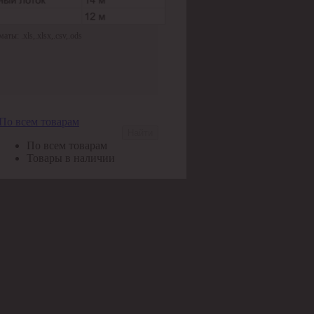
ы: .xls,.xlsx,.csv,.ods
По всем товарам
Найти
По всем товарам
Товары в наличии