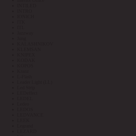
Interior Office
INTILED
INTRO
IONICH
ITK
ITL
Jazzway
Jung
KALASHNIKOV
KLEMSAN
KNIPEX
KODAK
KOPOS
Kranz
L-Flash
Leader Light (LL)
Led Strip
LEDeffect
LEDEL
Ledeo
LEDOS
LEDVANCE
LEEK
Legrand
LEZARD