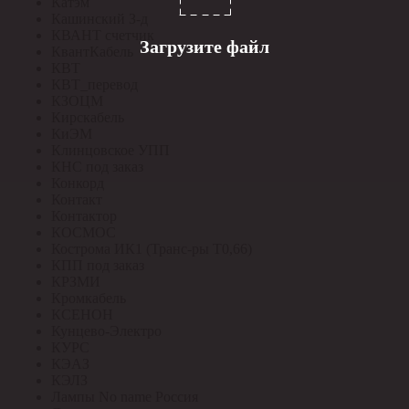
Катэм
Кашинский З-д
КВАНТ счетчик
Загрузите файл
КвантКабель
КВТ
КВТ_перевод
КЗОЦМ
Кирскабель
КиЭМ
Клинцовское УПП
КНС под заказ
Конкорд
Контакт
Контактор
КОСМОС
Кострома ИК1 (Транс-ры Т0,66)
КПП под заказ
КРЗМИ
Кромкабель
КСЕНОН
Кунцево-Электро
КУРС
КЭАЗ
КЭЛЗ
Лампы No name Россия