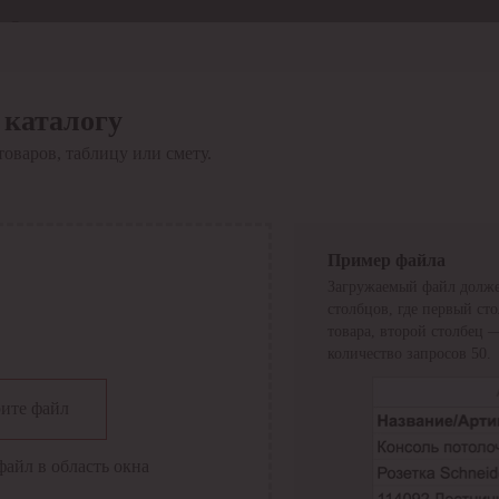
Отдел продаж
8 800 6000-600
Каталог
Акции
 каталогу
Сервис
товаров, таблицу или смету.
Инструкция по работе
с сервисом
Оплата
Сервис ЭДО
Сервис ИТС-КА
Пример файла
Сервис API
Загружаемый файл долже
Контакты
О компании
столбцов, где первый ст
Вход
Регистрация
товара, второй столбец 
количество запросов 50.
Крупнейший поставщик электро-технической продукции в
ите файл
России
Найти
файл в область окна
Искать по всем разделам