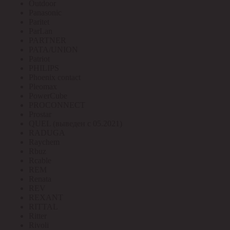
Outdoor
Panasonic
Paritet
ParLan
PARTNER
PATA/UNION
Patriot
PHILIPS
Phoenix contact
Pleomax
PowerCube
PROCONNECT
Prostar
QUEL (выведен с 05.2021)
RADUGA
Raychem
Rbuz
Rcable
REM
Renata
REV
REXANT
RITTAL
Ritter
Rivoli