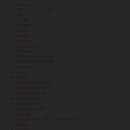
Аватех
АИР эл.двигатель
АКЗ
Актей
Алюмет
Алюр
Амира
Апатор
Аргос Трейд
Ардатов АСТЗ
АРМ-Технолоджи
АРМИЯ РОССИИ
Арсенал
Астра
Атон
Ашасветотехника
АЭРОСИГНАЛ
БАЛТКАБЕЛЬ
БАРАБАНЫ
БАСТИОН
Беларусь ЭУИ
Белкаб
Белорецкий ЭМЗ "Максимум"
Болид
БРЭКС