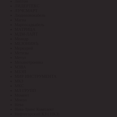
Лептон
ЛИДЕРТЕКС
ЛУЧСМАРТ
Людиновокабель
Магна
Марпосадкабель
МАТРИЦА
МДМ-ЛАЙТ
Меандр
МЕЗОНИНЪ
Меркурий
Метизы
Метэл
Механотроника
МЗВА
МЗЭП
МИР ИНСТРУМЕНТА
МКЗ
МКС
МЛ ГРУПП
Момент
Монэл
Нева
Нева-Транс Комплект
Нефтегорский КЗ ( НКЗ)