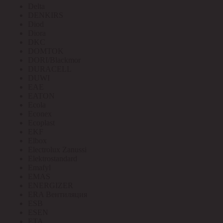
Delta
DENKIRS
Diod
Diora
DKC
DOMTOK
DORI/Blackmor
DURACELL
DUWI
EAE
EATON
Ecola
Econex
Ecoplast
EKF
Elbox
Electrolux Zanussi
Elektrostandard
Emafyl
EMAS
ENERGIZER
ERA Вентиляция
ESB
ESEN
ETA