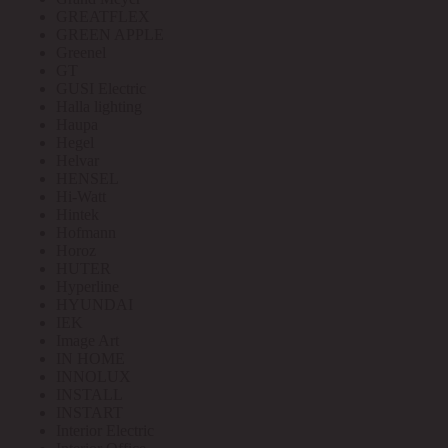
GREATFLEX
GREEN APPLE
Greenel
GT
GUSI Electric
Halla lighting
Haupa
Hegel
Helvar
HENSEL
Hi-Watt
Hintek
Hofmann
Horoz
HUTER
Hyperline
HYUNDAI
IEK
Image Art
IN HOME
INNOLUX
INSTALL
INSTART
Interior Electric