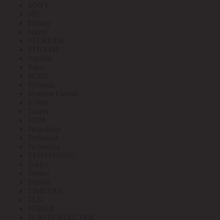
SONY
SPL
Stanley
Stayer
STEKKER
STRAZH
Suprlan
Supu
SUPU
Sylvania
Systeme Electric
T-Max
Tantos
TDM
Tech-Krep
Technical
Technolux
TEHSTRONG
Tekfor
Terneo
Tetenal
TIMBERK
TLK
TOKER
TOKOV ELECTRIC