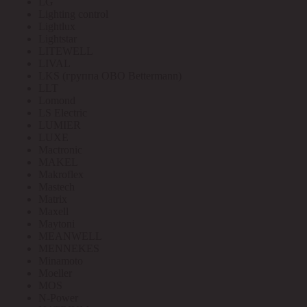
LG
Lighting control
Lightlux
Lightstar
LITEWELL
LIVAL
LKS (группа OBO Bettermann)
LLT
Lomond
LS Electric
LUMIER
LUXE
Mactronic
MAKEL
Makroflex
Mastech
Matrix
Maxell
Maytoni
MEANWELL
MENNEKES
Minamoto
Moeller
MOS
N-Power