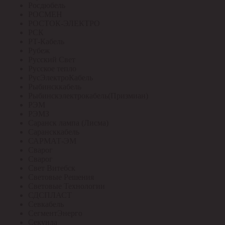
Росдюбель
РОСМЕН
РОСТОК-ЭЛЕКТРО
РСК
РТ-Кабель
Рубеж
Русский Свет
Русское тепло
РусЭлектроКабель
Рыбинсккабель
Рыбинскэлектрокабель(Призмиан)
РЭМ
РЭМЗ
Саранск лампа (Лисма)
Сарансккабель
САРМАТ-ЭМ
Сварог
Сварог
Свет Витебск
Световые Решения
Световые Технологии
СДСПЛАСТ
Севкабель
СегментЭнерго
Секунда