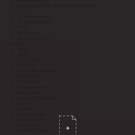
Дмитров-кабель
доп.детали СВЕТИЛЬНИКИ NO name
ДЭА
Евроавтоматика
ЕГ (Еврогарант)
ЕКА
ЖБ Опоры
Завод Пластмасс
Заря
Зебра
ЗКМК
ЗСП (Trilux)
ЗЭТАРУС
ИвКЗ (Ивановский)
ИМПУЛЬС
Интерсвет
Иркутсккабель
КабельМаш
КабельЭлектроСвязь
Кабэкс
КАВИК
Кавказкабель
Кавказкабель
Камкабель
Каспий Электро