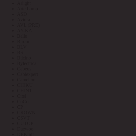
Arlight
Arte Lamp
ASD
Aviora
AVL (PRE)
AY-KA
Ballu
Bironi
BLV
BS
Bticino
Bylectrica
Cabeus
Cablexpert
Camelion
CHIKU
CHINT
Citel
CoCo
CP
CROWN
CSVT
CUTOP
Daewoo
DEKraft