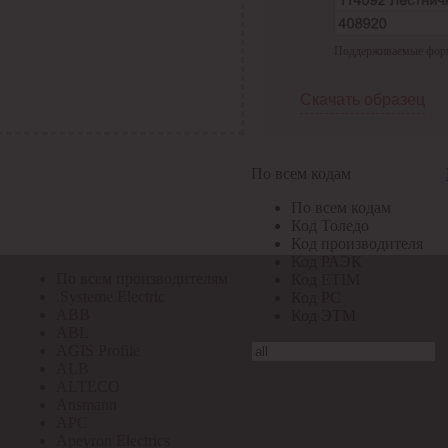
По всем кодам
Поддерживаемые формат
По всем кодам
Код Толедо
Код производителя
Скачать образец
Код РАЭК
Код ETIM
Код РС
Код ЭТМ
По всем кодам
Прочие
По всем кодам
По всем производителям
Код Толедо
Код производителя
Код РАЭК
По всем производителям
Код ETIM
.Systeme Electric
Код РС
ABB
Код ЭТМ
ABL
AGIS Profile
ALB
ALTECO
Ansmann
APC
Apeyron Electrics