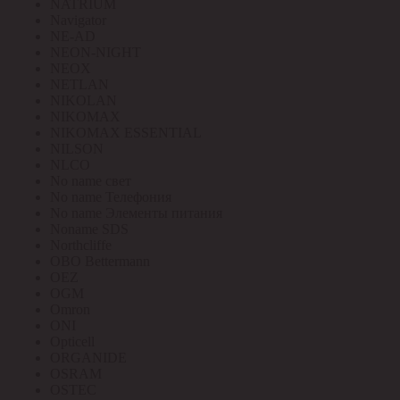
NATRIUM
Navigator
NE-AD
NEON-NIGHT
NEOX
NETLAN
NIKOLAN
NIKOMAX
NIKOMAX ESSENTIAL
NILSON
NLCO
No name свет
No name Телефония
No name Элементы питания
Noname SDS
Northcliffe
OBO Bettermann
OEZ
OGM
Omron
ONI
Opticell
ORGANIDE
OSRAM
OSTEC