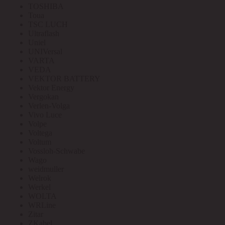
TOSHIBA
Toua
TSC LUCH
Ultraflash
Uniel
UNIVersal
VARTA
VEDA
VEKTOR BATTERY
Vektor Energy
Vergokan
Verlen-Volga
Vivo Luce
Volpe
Voltega
Voltum
Vossloh-Schwabe
Wago
weidmuller
Welrok
Werkel
WOLTA
WRLine
Zitar
ZKabel