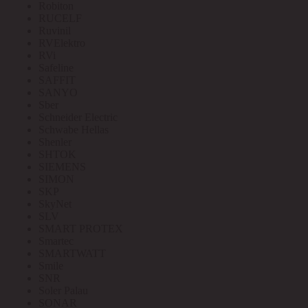
Robiton
RUCELF
Ruvinil
RVElektro
RVi
Safeline
SAFFIT
SANYO
Sber
Schneider Electric
Schwabe Hellas
Shenler
SHTOK
SIEMENS
SIMON
SKP
SkyNet
SLV
SMART PROTEX
Smartec
SMARTWATT
Smile
SNR
Soler Palau
SONAR