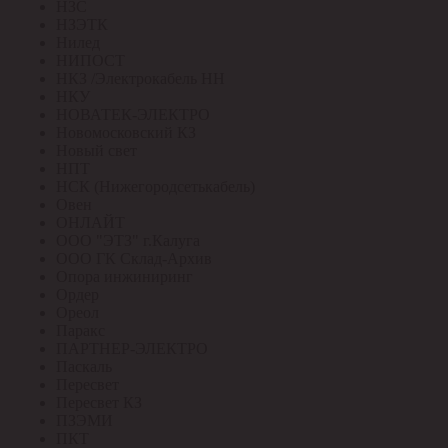
НЗС
НЗЭТК
Нилед
НИПОСТ
НКЗ /Электрокабель НН
НКУ
НОВАТЕК-ЭЛЕКТРО
Новомосковский КЗ
Новый свет
НПТ
НСК (Нижегородсетькабель)
Овен
ОНЛАЙТ
ООО "ЭТЗ" г.Калуга
ООО ГК Склад-Архив
Опора инжиниринг
Ордер
Ореол
Паракс
ПАРТНЕР-ЭЛЕКТРО
Паскаль
Пересвет
Пересвет КЗ
ПЗЭМИ
ПКТ