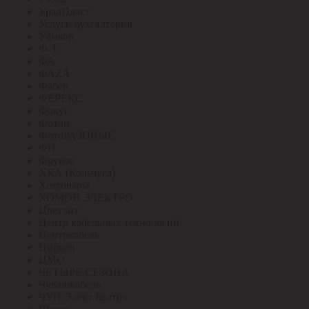
УралПласт
Услуги бухгалтерия
Уфакор
Ф-Т
ФА
ФАZА
Фабер
ФЕРЕКС
Фокус
Фотон
ФотоРАЗОВЫЕ
ФП
Фрунзе
ХКА (Кольчуга)
Хозтовары
ХОМОВ ЭЛЕКТРО
Цветлит
Центр кабельных технологий
Центркабель
Циркон
ЦМО
ЧЕТЫРЕ СЕЗОНА
Чувашкабель
ЧУП Элект Белтиз