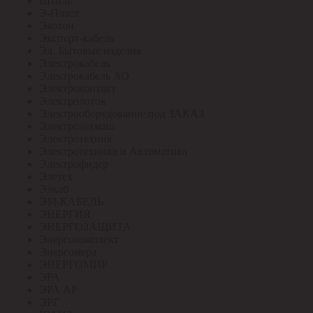
Штиль
Э-Пласт
Экотон
Эксперт-кабель
Эл. Бытовые изделия
Электрокабель
Электрокабель АО
Электроконтакт
Электролоток
Электрооборудование под ЗАКАЗ
Электротехмаш
Электротехник
Электротехника и Автоматика
Электрофидер
Элетех
Элкаб
ЭМ-КАБЕЛЬ
ЭНЕРГИЯ
ЭНЕРГОЗАЩИТА
Энергокомплект
Энергомера
ЭНЕРГОМИР
ЭРА
ЭРА АР
ЭРГ