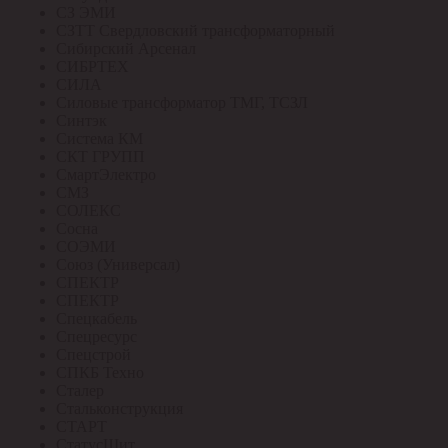
СЗ ЭМИ
СЗТТ Свердловский трансформаторный
Сибирский Арсенал
СИБРТЕХ
СИЛА
Силовые трансформатор ТМГ, ТСЗЛ
Синтэк
Система КМ
СКТ ГРУПП
СмартЭлектро
СМЗ
СОЛЕКС
Сосна
СОЭМИ
Союз (Универсал)
СПЕКТР
СПЕКТР
Спецкабель
Спецресурс
Спецстрой
СПКБ Техно
Сталер
Стальконструкция
СТАРТ
СтатусЩит