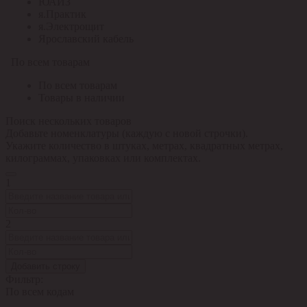
ЮАИЗ
я.Практик
я.Электрощит
Ярославский кабель
По всем товарам
По всем товарам
Товары в наличии
Поиск нескольких товаров
Добавьте номенклатуры (каждую с новой строчки).
Укажите количество в штуках, метрах, квадратных метрах,
килограммах, упаковках или комплектах.
1
2
Добавить строку
Фильтр:
По всем кодам