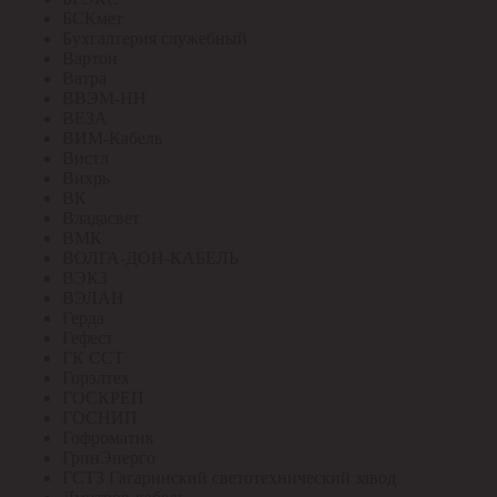
БСКмет
Бухгалтерия служебный
Вартон
Ватра
ВВЭМ-НН
ВЕЗА
ВИМ-Кабель
Вистл
Вихрь
ВК
Владасвет
ВМК
ВОЛГА-ДОН-КАБЕЛЬ
ВЭКЗ
ВЭЛАН
Герда
Гефест
ГК ССТ
Горэлтех
ГОСКРЕП
ГОСНИП
Гофроматик
ГринЭнерго
ГСТЗ Гагаринский светотехнический завод