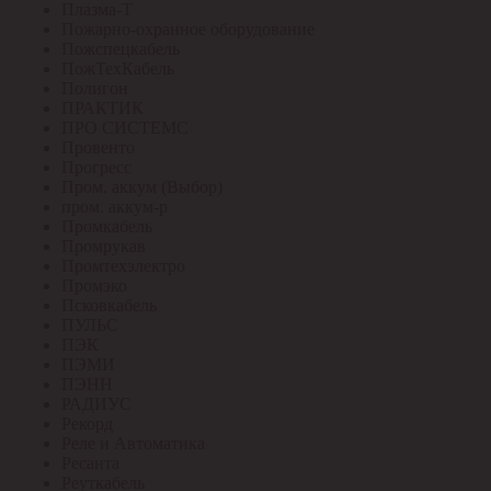
Плазма-Т
Пожарно-охранное оборудование
Пожспецкабель
ПожТехКабель
Полигон
ПРАКТИК
ПРО СИСТЕМС
Провенто
Прогресс
Пром. аккум (Выбор)
пром. аккум-р
Промкабель
Промрукав
Промтехэлектро
Промэко
Псковкабель
ПУЛЬС
ПЭК
ПЭМИ
ПЭНН
РАДИУС
Рекорд
Реле и Автоматика
Ресанта
Реуткабель