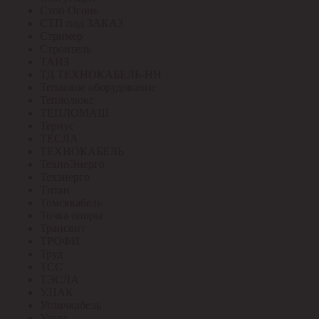
Стоп Огонь
СТП под ЗАКАЗ
Стример
Строитель
ТАИЗ
ТД ТЕХНОКАБЕЛЬ-НН
Тепловое оборудование
Теплолюкс
ТЕПЛОМАШ
Тернус
ТЕСЛА
ТЕХНОКАБЕЛЬ
ТехноЭнерго
Техэнерго
Титан
Томсккабель
Точка опоры
Трансвит
ТРОФИ
Труд
ТСС
ТЭСЛА
У.ПАК
Угличкабель
Узола