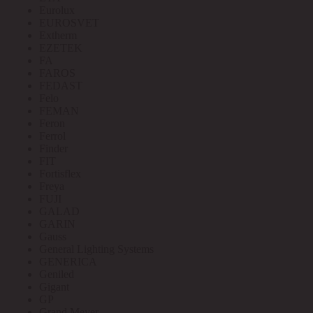
Eurolux
EUROSVET
Extherm
EZETEK
FA
FAROS
FEDAST
Felo
FEMAN
Feron
Ferrol
Finder
FIT
Fortisflex
Freya
FUJI
GALAD
GARIN
Gauss
General Lighting Systems
GENERICA
Geniled
Gigant
GP
Grand Meyer