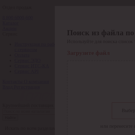
Отдел продаж
8 800 6000-600
Каталог
Акции
Поиск из файла по
Сервис
Используйте для поиска список 
Инструкция по работе
с сервисом
Загрузите файл
Оплата
Сервис ЭДО
Сервис ИТС-КА
Сервис API
Контакты
О компании
Вход
Регистрация
Крупнейший поставщик электро-технической продукции в Рос
Выбер
Найти
или перенесите 
Искать по всем разделам