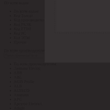
По всем кодам
По всем кодам
Код Толедо
Код производителя
Код РАЭК
Код ETIM
Код РС
Код ЭТМ
Прочие
По всем производителям
По всем производителям
.Systeme Electric
ABB
ABL
AGIS Profile
ALB
ALTECO
Ansmann
APC
Apeyron Electrics
Arlight