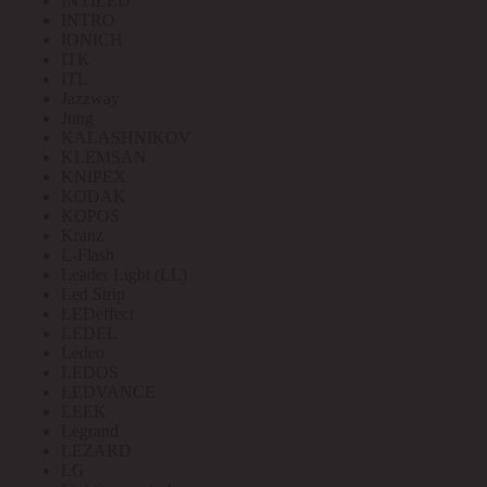
INTILED
INTRO
IONICH
ITK
ITL
Jazzway
Jung
KALASHNIKOV
KLEMSAN
KNIPEX
KODAK
KOPOS
Kranz
L-Flash
Leader Light (LL)
Led Strip
LEDeffect
LEDEL
Ledeo
LEDOS
LEDVANCE
LEEK
Legrand
LEZARD
LG