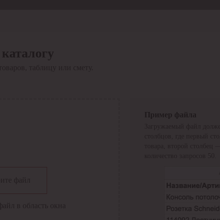
 каталогу
товаров, таблицу или смету.
Пример файла
Загружаемый файл долже
столбцов, где первый ст
товара, второй столбец 
количество запросов 50.
сии
ите файл
файл в область окна