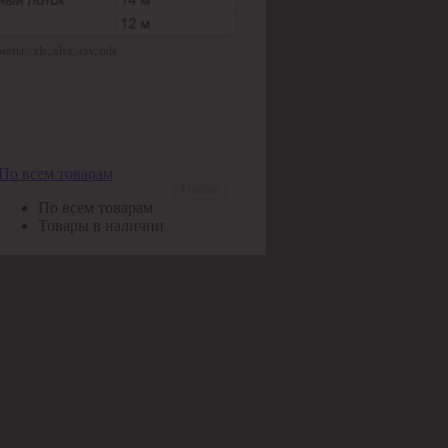
ы: .xls,.xlsx,.csv,.ods
По всем товарам
Найти
По всем товарам
Товары в наличии