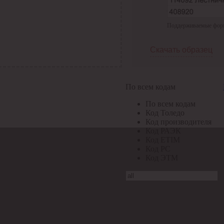
Поддерживаемые формат
Скачать образец
По всем кодам
По всем кодам
Код Толедо
Код производителя
Код РАЭК
Код ETIM
Код РС
Код ЭТМ