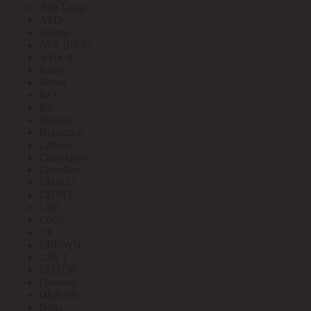
Arte Lamp
ASD
Aviora
AVL (PRE)
AY-KA
Ballu
Bironi
BLV
BS
Bticino
Bylectrica
Cabeus
Cablexpert
Camelion
CHIKU
CHINT
Citel
CoCo
CP
CROWN
CSVT
CUTOP
Daewoo
DEKraft
Delta