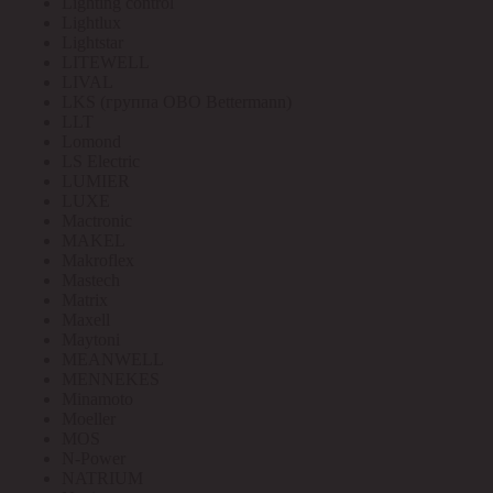
Lighting control
Lightlux
Lightstar
LITEWELL
LIVAL
LKS (группа OBO Bettermann)
LLT
Lomond
LS Electric
LUMIER
LUXE
Mactronic
MAKEL
Makroflex
Mastech
Matrix
Maxell
Maytoni
MEANWELL
MENNEKES
Minamoto
Moeller
MOS
N-Power
NATRIUM