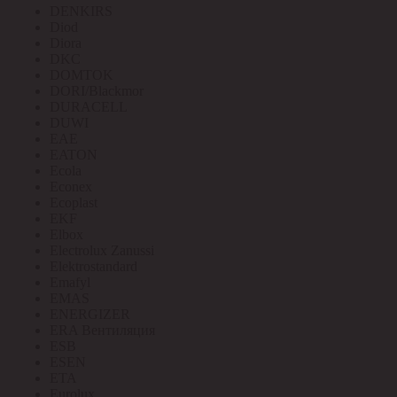
DENKIRS
Diod
Diora
DKC
DOMTOK
DORI/Blackmor
DURACELL
DUWI
EAE
EATON
Ecola
Econex
Ecoplast
EKF
Elbox
Electrolux Zanussi
Elektrostandard
Emafyl
EMAS
ENERGIZER
ERA Вентиляция
ESB
ESEN
ETA
Eurolux