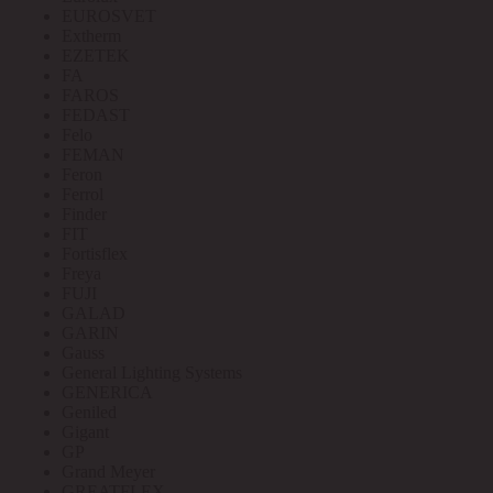
EUROSVET
Extherm
EZETEK
FA
FAROS
FEDAST
Felo
FEMAN
Feron
Ferrol
Finder
FIT
Fortisflex
Freya
FUJI
GALAD
GARIN
Gauss
General Lighting Systems
GENERICA
Geniled
Gigant
GP
Grand Meyer
GREATFLEX