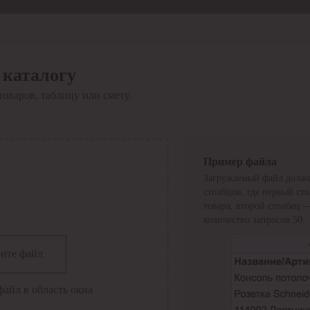
 каталогу
товаров, таблицу или смету.
Пример файла
Загружаемый файл долже
столбцов, где первый ст
товара, второй столбец 
количество запросов 50.
сии
ите файл
файл в область окна