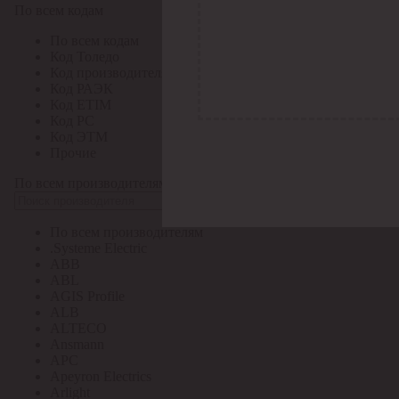
По всем кодам
По всем кодам
Код Толедо
Код производителя
Код РАЭК
Код ETIM
Код РС
Код ЭТМ
Прочие
По всем производителям
По всем производителям
.Systeme Electric
ABB
ABL
AGIS Profile
ALB
ALTECO
Ansmann
APC
Apeyron Electrics
Arlight