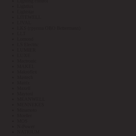
Lighting control
Lightlux
Lightstar
LITEWELL
LIVAL
LKS (группа OBO Bettermann)
LLT
Lomond
LS Electric
LUMIER
LUXE
Mactronic
MAKEL
Makroflex
Mastech
Matrix
Maxell
Maytoni
MEANWELL
MENNEKES
Minamoto
Moeller
MOS
N-Power
NATRIUM