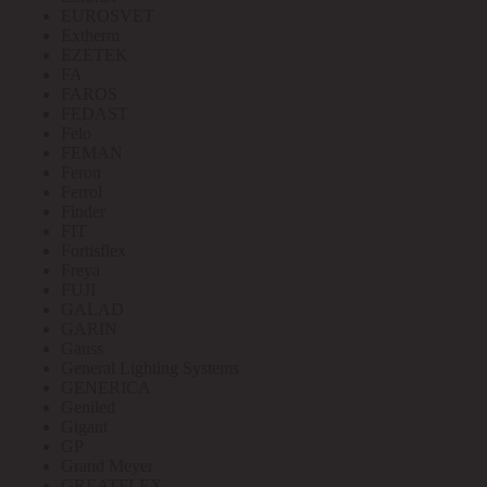
EUROSVET
Extherm
EZETEK
FA
FAROS
FEDAST
Felo
FEMAN
Feron
Ferrol
Finder
FIT
Fortisflex
Freya
FUJI
GALAD
GARIN
Gauss
General Lighting Systems
GENERICA
Geniled
Gigant
GP
Grand Meyer
GREATFLEX