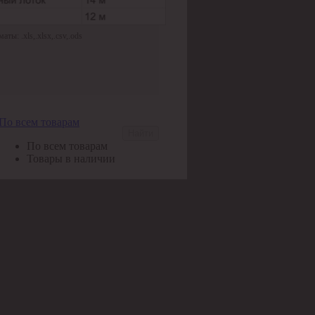
ы: .xls,.xlsx,.csv,.ods
По всем товарам
Найти
По всем товарам
Товары в наличии