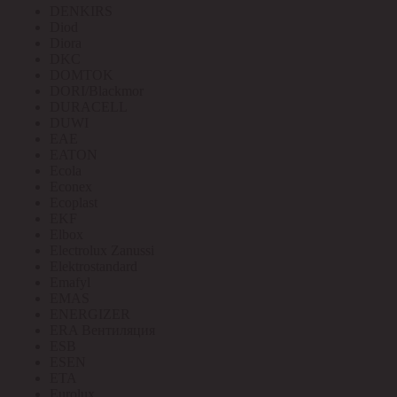
DENKIRS
Diod
Diora
DKC
DOMTOK
DORI/Blackmor
DURACELL
DUWI
EAE
EATON
Ecola
Econex
Ecoplast
EKF
Elbox
Electrolux Zanussi
Elektrostandard
Emafyl
EMAS
ENERGIZER
ERA Вентиляция
ESB
ESEN
ETA
Eurolux