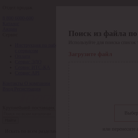
Отдел продаж
8 800 6000-600
Каталог
Акции
Поиск из файла по
Сервис
Используйте для поиска список 
Инструкция по работе
с сервисом
Загрузите файл
Оплата
Сервис ЭДО
Сервис ИТС-КА
Сервис API
Контакты
О компании
Вход
Регистрация
Крупнейший поставщик электро-технической продукции в Рос
Выбер
Найти
или перенесите 
Искать по всем разделам