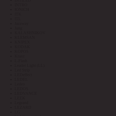
INTILED
INTRO
IONICH
ITK
ITL
Jazzway
Jung
KALASHNIKOV
KLEMSAN
KNIPEX
KODAK
KOPOS
Kranz
L-Flash
Leader Light (LL)
Led Strip
LEDeffect
LEDEL
Ledeo
LEDOS
LEDVANCE
LEEK
Legrand
LEZARD
LG