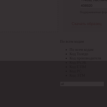
Поддерживаемые формат
Скачать образец
По всем кодам
По всем кодам
Код Толедо
Код производителя
Код РАЭК
Код ETIM
Код РС
Код ЭТМ