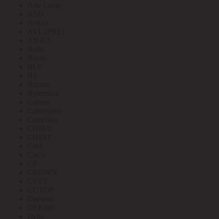
Arte Lamp
ASD
Aviora
AVL (PRE)
AY-KA
Ballu
Bironi
BLV
BS
Bticino
Bylectrica
Cabeus
Cablexpert
Camelion
CHIKU
CHINT
Citel
CoCo
CP
CROWN
CSVT
CUTOP
Daewoo
DEKraft
Delta