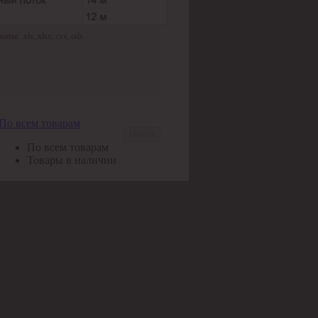
ы: .xls,.xlsx,.csv,.ods
По всем товарам
Найти
По всем товарам
Товары в наличии