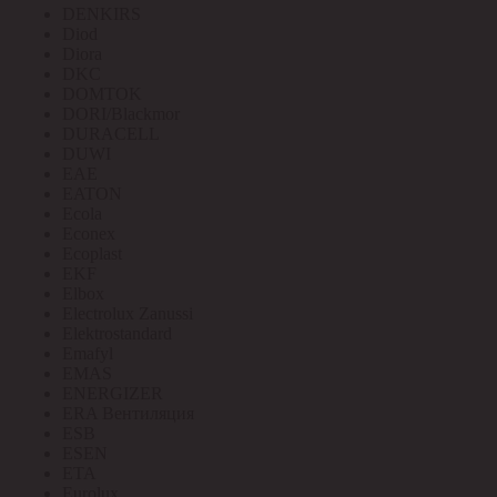
DENKIRS
Diod
Diora
DKC
DOMTOK
DORI/Blackmor
DURACELL
DUWI
EAE
EATON
Ecola
Econex
Ecoplast
EKF
Elbox
Electrolux Zanussi
Elektrostandard
Emafyl
EMAS
ENERGIZER
ERA Вентиляция
ESB
ESEN
ETA
Eurolux