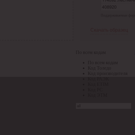
Поддерживаемые формат
Скачать образец
По всем кодам
По всем кодам
Код Толедо
Код производителя
Код РАЭК
Код ETIM
Код РС
Код ЭТМ