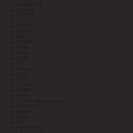
EUROSVET
Extherm
EZETEK
FA
FAROS
FEDAST
Felo
FEMAN
Feron
Ferrol
Finder
FIT
Fortisflex
Freya
FUJI
GALAD
GARIN
Gauss
General Lighting Systems
GENERICA
Geniled
Gigant
GP
Grand Meyer
GREATFLEX