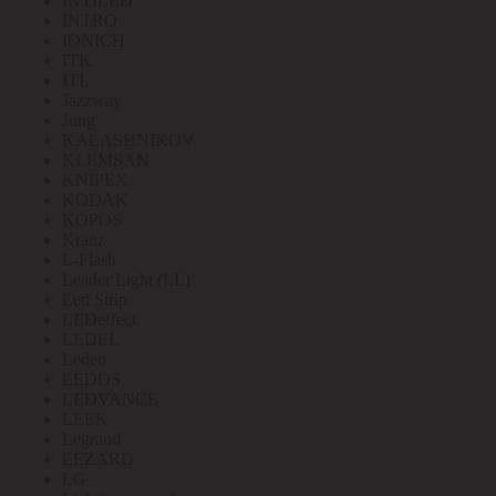
INTILED
INTRO
IONICH
ITK
ITL
Jazzway
Jung
KALASHNIKOV
KLEMSAN
KNIPEX
KODAK
KOPOS
Kranz
L-Flash
Leader Light (LL)
Led Strip
LEDeffect
LEDEL
Ledeo
LEDOS
LEDVANCE
LEEK
Legrand
LEZARD
LG