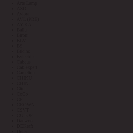
Arte Lamp
ASD
Aviora
AVL (PRE)
AY-KA
Ballu
Bironi
BLV
BS
Bticino
Bylectrica
Cabeus
Cablexpert
Camelion
CHIKU
CHINT
Citel
CoCo
CP
CROWN
CSVT
CUTOP
Daewoo
DEKraft
Delta