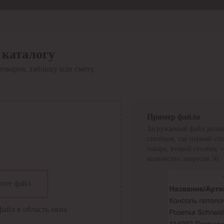
 каталогу
товаров, таблицу или смету.
Пример файла
Загружаемый файл долже
столбцов, где первый ст
товара, второй столбец 
количество запросов 50.
сии
ите файл
файл в область окна