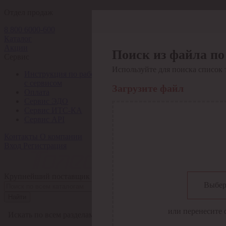
Отдел продаж
8 800 6000-600
Каталог
Акции
Поиск из файла по
Сервис
Используйте для поиска список 
Инструкция по работе
с сервисом
Загрузите файл
Оплата
Сервис ЭДО
Сервис ИТС-КА
Сервис API
Контакты
О компании
Вход
Регистрация
Крупнейший поставщик электро-технической продукции в Рос
Выбер
Найти
или перенесите 
Искать по всем разделам