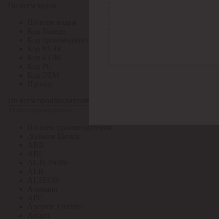
По всем кодам
По всем кодам
Код Толедо
Код производителя
Код РАЭК
Код ETIM
Код РС
Код ЭТМ
Прочие
По всем производителям
По всем производителям
.Systeme Electric
ABB
ABL
AGIS Profile
ALB
ALTECO
Ansmann
APC
Apeyron Electrics
Arlight