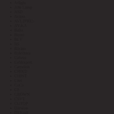
Arlight
Arte Lamp
ASD
Aviora
AVL (PRE)
AY-KA
Ballu
Bironi
BLV
BS
Bticino
Bylectrica
Cabeus
Cablexpert
Camelion
CHIKU
CHINT
Citel
CoCo
CP
CROWN
CSVT
CUTOP
Daewoo
DEKraft