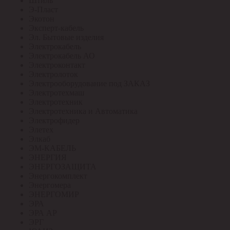
Штиль
Э-Пласт
Экотон
Эксперт-кабель
Эл. Бытовые изделия
Электрокабель
Электрокабель АО
Электроконтакт
Электролоток
Электрооборудование под ЗАКАЗ
Электротехмаш
Электротехник
Электротехника и Автоматика
Электрофидер
Элетех
Элкаб
ЭМ-КАБЕЛЬ
ЭНЕРГИЯ
ЭНЕРГОЗАЩИТА
Энергокомплект
Энергомера
ЭНЕРГОМИР
ЭРА
ЭРА АР
ЭРГ