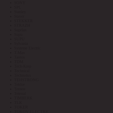
SONY
SPL
Stanley
Stayer
STEKKER
STRAZH
Suprlan
Supu
SUPU
Sylvania
Systeme Electric
T-Max
Tantos
TDM
Tech-Krep
Technical
Technolux
TEHSTRONG
Tekfor
Terneo
Tetenal
TIMBERK
TLK
TOKER
TOKOV ELECTRIC