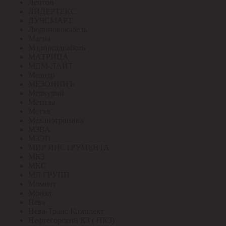
Лептон
ЛИДЕРТЕКС
ЛУЧСМАРТ
Людиновокабель
Магна
Марпосадкабель
МАТРИЦА
МДМ-ЛАЙТ
Меандр
МЕЗОНИНЪ
Меркурий
Метизы
Метэл
Механотроника
МЗВА
МЗЭП
МИР ИНСТРУМЕНТА
МКЗ
МКС
МЛ ГРУПП
Момент
Монэл
Нева
Нева-Транс Комплект
Нефтегорский КЗ ( НКЗ)