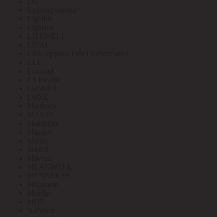
LG
Lighting control
Lightlux
Lightstar
LITEWELL
LIVAL
LKS (группа OBO Bettermann)
LLT
Lomond
LS Electric
LUMIER
LUXE
Mactronic
MAKEL
Makroflex
Mastech
Matrix
Maxell
Maytoni
MEANWELL
MENNEKES
Minamoto
Moeller
MOS
N-Power