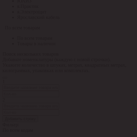
ЮАИЗ
я.Практик
я.Электрощит
Ярославский кабель
По всем товарам
По всем товарам
Товары в наличии
Поиск нескольких товаров
Добавьте номенклатуры (каждую с новой строчки).
Укажите количество в штуках, метрах, квадратных метрах,
килограммах, упаковках или комплектах.
1
2
Добавить строку
Фильтр:
По всем кодам