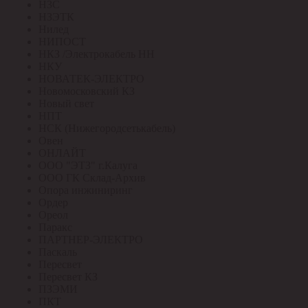
НЗС
НЗЭТК
Нилед
НИПОСТ
НКЗ /Электрокабель НН
НКУ
НОВАТЕК-ЭЛЕКТРО
Новомосковский КЗ
Новый свет
НПТ
НСК (Нижегородсетькабель)
Овен
ОНЛАЙТ
ООО "ЭТЗ" г.Калуга
ООО ГК Склад-Архив
Опора инжиниринг
Ордер
Ореол
Паракс
ПАРТНЕР-ЭЛЕКТРО
Паскаль
Пересвет
Пересвет КЗ
ПЗЭМИ
ПКТ