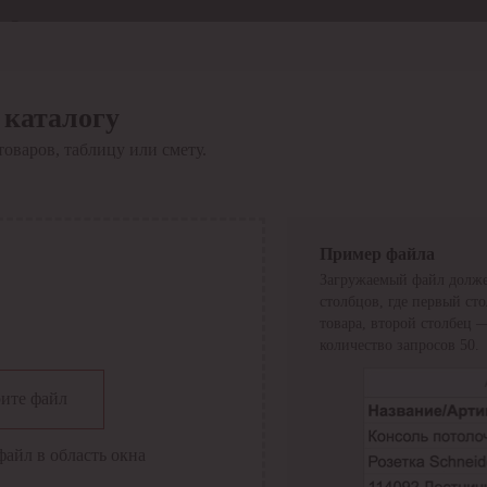
Отдел продаж
8 800 6000-600
Каталог
Акции
 каталогу
Сервис
товаров, таблицу или смету.
Инструкция по работе
с сервисом
Оплата
Сервис ЭДО
Сервис ИТС-КА
Пример файла
Сервис API
Загружаемый файл долже
Контакты
О компании
столбцов, где первый ст
Вход
Регистрация
товара, второй столбец 
количество запросов 50.
Крупнейший поставщик электро-технической продукции в
ите файл
России
Найти
файл в область окна
Искать по всем разделам