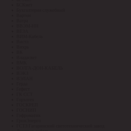
БСКмет
Бухгалтерия служебный
Вартон
Ватра
ВВЭМ-НН
ВЕЗА
ВИМ-Кабель
Вистл
Вихрь
ВК
Владасвет
ВМК
ВОЛГА-ДОН-КАБЕЛЬ
ВЭКЗ
ВЭЛАН
Герда
Гефест
ГК ССТ
Горэлтех
ГОСКРЕП
ГОСНИП
Гофроматик
ГринЭнерго
ГСТЗ Гагаринский светотехнический завод