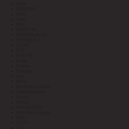
Delta
DENKIRS
Diod
Diora
DKC
DOMTOK
DORI/Blackmor
DURACELL
DUWI
EAE
EATON
Ecola
Econex
Ecoplast
EKF
Elbox
Electrolux Zanussi
Elektrostandard
Emafyl
EMAS
ENERGIZER
ERA Вентиляция
ESB
ESEN
ETA