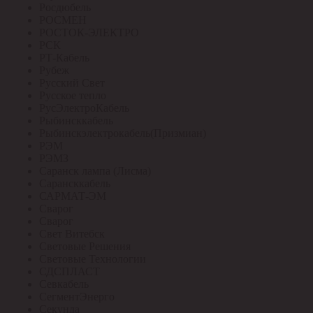
Росдюбель
РОСМЕН
РОСТОК-ЭЛЕКТРО
РСК
РТ-Кабель
Рубеж
Русский Свет
Русское тепло
РусЭлектроКабель
Рыбинсккабель
Рыбинскэлектрокабель(Призмиан)
РЭМ
РЭМЗ
Саранск лампа (Лисма)
Сарансккабель
САРМАТ-ЭМ
Сварог
Сварог
Свет Витебск
Световые Решения
Световые Технологии
СДСПЛАСТ
Севкабель
СегментЭнерго
Секунда