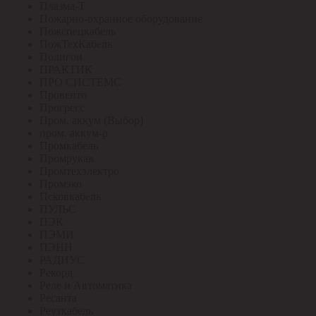
Плазма-Т
Пожарно-охранное оборудование
Пожспецкабель
ПожТехКабель
Полигон
ПРАКТИК
ПРО СИСТЕМС
Провенто
Прогресс
Пром. аккум (Выбор)
пром. аккум-р
Промкабель
Промрукав
Промтехэлектро
Промэко
Псковкабель
ПУЛЬС
ПЭК
ПЭМИ
ПЭНН
РАДИУС
Рекорд
Реле и Автоматика
Ресанта
Реуткабель