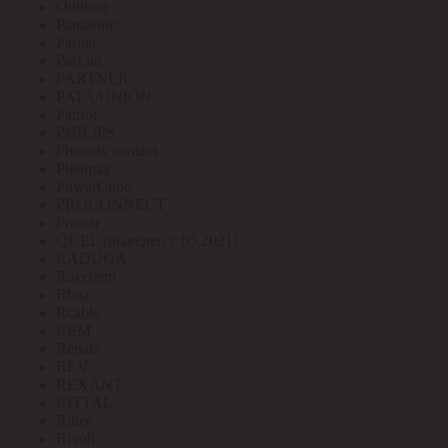
Outdoor
Panasonic
Paritet
ParLan
PARTNER
PATA/UNION
Patriot
PHILIPS
Phoenix contact
Pleomax
PowerCube
PROCONNECT
Prostar
QUEL (выведен с 05.2021)
RADUGA
Raychem
Rbuz
Rcable
REM
Renata
REV
REXANT
RITTAL
Ritter
Rivoli