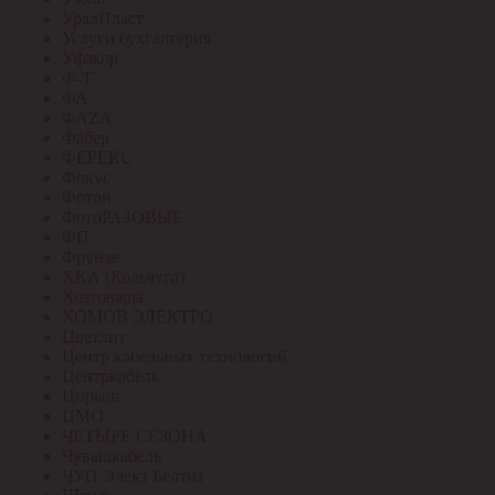
УралПласт
Услуги бухгалтерия
Уфакор
Ф-Т
ФА
ФАZА
Фабер
ФЕРЕКС
Фокус
Фотон
ФотоРАЗОВЫЕ
ФП
Фрунзе
ХКА (Кольчуга)
Хозтовары
ХОМОВ ЭЛЕКТРО
Цветлит
Центр кабельных технологий
Центркабель
Циркон
ЦМО
ЧЕТЫРЕ СЕЗОНА
Чувашкабель
ЧУП Элект Белтиз