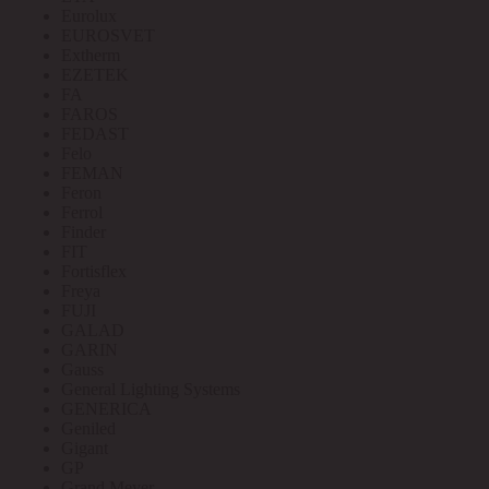
Eurolux
EUROSVET
Extherm
EZETEK
FA
FAROS
FEDAST
Felo
FEMAN
Feron
Ferrol
Finder
FIT
Fortisflex
Freya
FUJI
GALAD
GARIN
Gauss
General Lighting Systems
GENERICA
Geniled
Gigant
GP
Grand Meyer