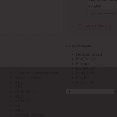
По всем кодам
Поддерживаемые формат
По всем кодам
Код Толедо
Код производителя
Скачать образец
Код РАЭК
Код ETIM
Код РС
Код ЭТМ
По всем кодам
Прочие
По всем кодам
По всем производителям
Код Толедо
Код производителя
Код РАЭК
По всем производителям
Код ETIM
.Systeme Electric
Код РС
ABB
Код ЭТМ
ABL
AGIS Profile
ALB
ALTECO
Ansmann
APC
Apeyron Electrics