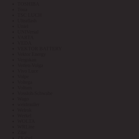
TOSHIBA
Toua
TSC LUCH
Ultraflash
Uniel
UNIVersal
VARTA
VEDA
VEKTOR BATTERY
Vektor Energy
Vergokan
Verlen-Volga
Vivo Luce
Volpe
Voltega
Voltum
Vossloh-Schwabe
Wago
weidmuller
Welrok
Werkel
WOLTA
WRLine
Zitar
ZKabel