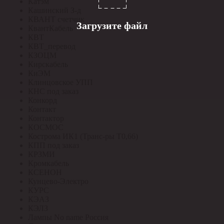
Катэм
Кашинский З-д
КВАНТ счетчик
Загрузите файл
КвантКабель
КВТ
КВТ_перевод
КЗОЦМ
Кирскабель
КиЭМ
Клинцовское УПП
КНС под заказ
Конкорд
Контакт
Контактор
КОСМОС
Кострома ИК1 (Транс-ры Т0,66)
КПП под заказ
КРЗМИ
Кромкабель
КСЕНОН
Кунцево-Электро
КУРС
КЭАЗ
КЭЛЗ
Лампы No name Россия