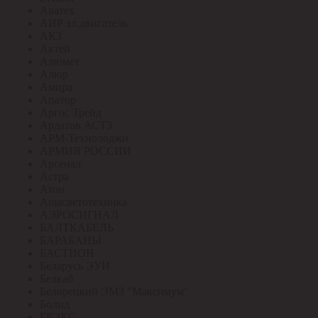
Аватех
АИР эл.двигатель
АКЗ
Актей
Алюмет
Алюр
Амира
Апатор
Аргос Трейд
Ардатов АСТЗ
АРМ-Технолоджи
АРМИЯ РОССИИ
Арсенал
Астра
Атон
Ашасветотехника
АЭРОСИГНАЛ
БАЛТКАБЕЛЬ
БАРАБАНЫ
БАСТИОН
Беларусь ЭУИ
Белкаб
Белорецкий ЭМЗ "Максимум"
Болид
БРЭКС