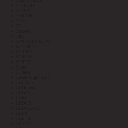
Interior Office
INTILED
INTRO
IONICH
ITK
ITL
Jazzway
Jung
KALASHNIKOV
KLEMSAN
KNIPEX
KODAK
KOPOS
Kranz
L-Flash
Leader Light (LL)
Led Strip
LEDeffect
LEDEL
Ledeo
LEDOS
LEDVANCE
LEEK
Legrand
LEZARD