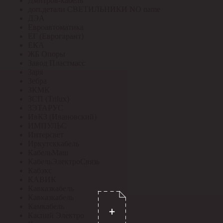
Дмитров-кабель
доп.детали СВЕТИЛЬНИКИ NO name
ДЭА
Евроавтоматика
ЕГ (Еврогарант)
ЕКА
ЖБ Опоры
Завод Пластмасс
Заря
Зебра
ЗКМК
ЗСП (Trilux)
ЗЭТАРУС
ИвКЗ (Ивановский)
ИМПУЛЬС
Интерсвет
Иркутсккабель
КабельМаш
КабельЭлектроСвязь
Кабэкс
КАВИК
Кавказкабель
Кавказкабель
Камкабель
Каспий Электро