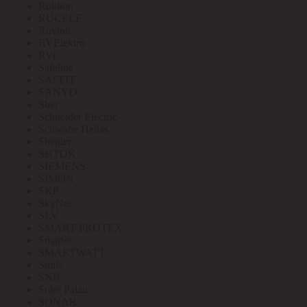
Robiton
RUCELF
Ruvinil
RVElektro
RVi
Safeline
SAFFIT
SANYO
Sber
Schneider Electric
Schwabe Hellas
Shenler
SHTOK
SIEMENS
SIMON
SKP
SkyNet
SLV
SMART PROTEX
Smartec
SMARTWATT
Smile
SNR
Soler Palau
SONAR