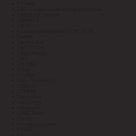
СЗ ЭМИ
СЗТТ Свердловский трансформаторный
Сибирский Арсенал
СИБРТЕХ
СИЛА
Силовые трансформатор ТМГ, ТСЗЛ
Синтэк
Система КМ
СКТ ГРУПП
СмартЭлектро
СМЗ
СОЛЕКС
Сосна
СОЭМИ
Союз (Универсал)
СПЕКТР
СПЕКТР
Спецкабель
Спецресурс
Спецстрой
СПКБ Техно
Сталер
Стальконструкция
СТАРТ
СтатусЩит