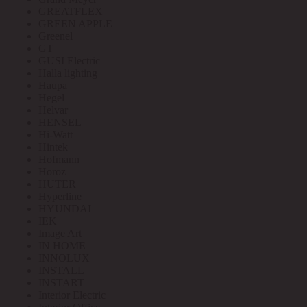
GREATFLEX
GREEN APPLE
Greenel
GT
GUSI Electric
Halla lighting
Haupa
Hegel
Helvar
HENSEL
Hi-Watt
Hintek
Hofmann
Horoz
HUTER
Hyperline
HYUNDAI
IEK
Image Art
IN HOME
INNOLUX
INSTALL
INSTART
Interior Electric