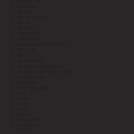
NATRIUM
Navigator
NE-AD
NEON-NIGHT
NEOX
NETLAN
NIKOLAN
NIKOMAX
NIKOMAX ESSENTIAL
NILSON
NLCO
No name свет
No name Телефония
No name Элементы питания
Noname SDS
Northcliffe
OBO Bettermann
OEZ
OGM
Omron
ONI
Opticell
ORGANIDE
OSRAM
OSTEC