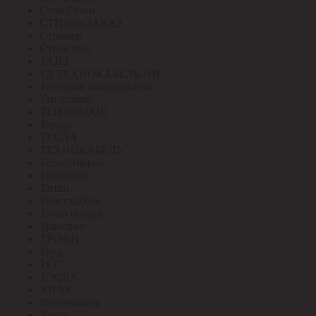
Стоп Огонь
СТП под ЗАКАЗ
Стример
Строитель
ТАИЗ
ТД ТЕХНОКАБЕЛЬ-НН
Тепловое оборудование
Теплолюкс
ТЕПЛОМАШ
Тернус
ТЕСЛА
ТЕХНОКАБЕЛЬ
ТехноЭнерго
Техэнерго
Титан
Томсккабель
Точка опоры
Трансвит
ТРОФИ
Труд
ТСС
ТЭСЛА
У.ПАК
Угличкабель
Узола