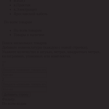
ЮАИЗ
я.Практик
я.Электрощит
Ярославский кабель
По всем товарам
По всем товарам
Товары в наличии
Поиск нескольких товаров
Добавьте номенклатуры (каждую с новой строчки).
Укажите количество в штуках, метрах, квадратных метрах,
килограммах, упаковках или комплектах.
1
2
Добавить строку
Фильтр:
По всем кодам