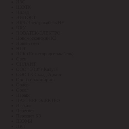
НЗС
НЗЭТК
Нилед
НИПОСТ
НКЗ /Электрокабель НН
НКУ
НОВАТЕК-ЭЛЕКТРО
Новомосковский КЗ
Новый свет
НПТ
НСК (Нижегородсетькабель)
Овен
ОНЛАЙТ
ООО "ЭТЗ" г.Калуга
ООО ГК Склад-Архив
Опора инжиниринг
Ордер
Ореол
Паракс
ПАРТНЕР-ЭЛЕКТРО
Паскаль
Пересвет
Пересвет КЗ
ПЗЭМИ
ПКТ