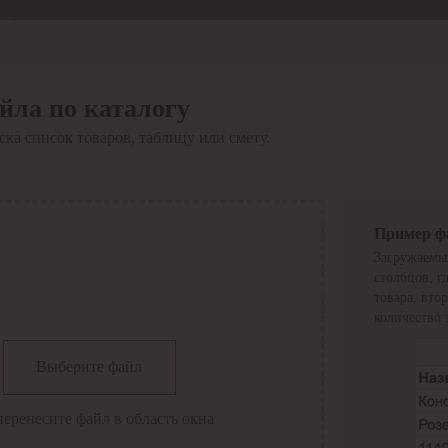
Отдел продаж
8 800 6000-600
Каталог
Акции
йла по каталогу
Сервис
ка список товаров, таблицу или смету.
Инструкция по работе
с сервисом
Оплата
Сервис ЭДО
Сервис ИТС-КА
Пример ф
Сервис API
Загружаемы
Контакты
О компании
столбцов, г
Вход
Регистрация
товара, вто
количество 
Крупнейший поставщик электро-технической продукции в
Выберите файл
России
Найти
перенесите файл в область окна
Искать по всем разделам