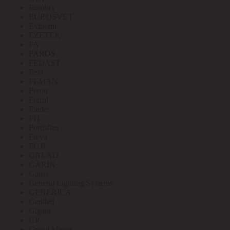
Eurolux
EUROSVET
Extherm
EZETEK
FA
FAROS
FEDAST
Felo
FEMAN
Feron
Ferrol
Finder
FIT
Fortisflex
Freya
FUJI
GALAD
GARIN
Gauss
General Lighting Systems
GENERICA
Geniled
Gigant
GP
Grand Meyer