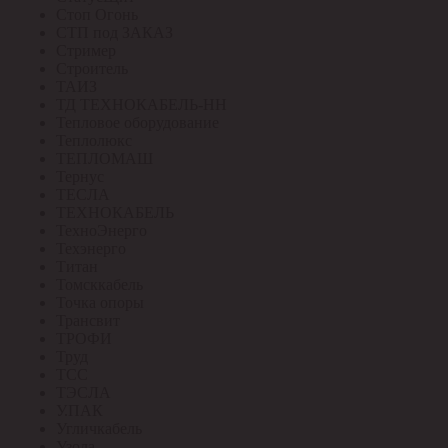
Стоп Огонь
СТП под ЗАКАЗ
Стример
Строитель
ТАИЗ
ТД ТЕХНОКАБЕЛЬ-НН
Тепловое оборудование
Теплолюкс
ТЕПЛОМАШ
Тернус
ТЕСЛА
ТЕХНОКАБЕЛЬ
ТехноЭнерго
Техэнерго
Титан
Томсккабель
Точка опоры
Трансвит
ТРОФИ
Труд
ТСС
ТЭСЛА
У.ПАК
Угличкабель
Узола