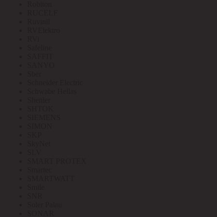
Robiton
RUCELF
Ruvinil
RVElektro
RVi
Safeline
SAFFIT
SANYO
Sber
Schneider Electric
Schwabe Hellas
Shenler
SHTOK
SIEMENS
SIMON
SKP
SkyNet
SLV
SMART PROTEX
Smartec
SMARTWATT
Smile
SNR
Soler Palau
SONAR