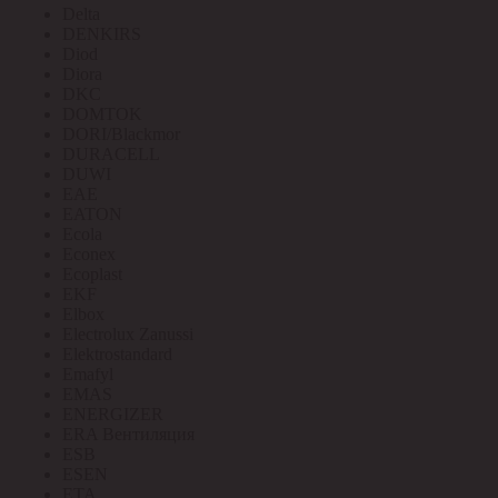
Delta
DENKIRS
Diod
Diora
DKC
DOMTOK
DORI/Blackmor
DURACELL
DUWI
EAE
EATON
Ecola
Econex
Ecoplast
EKF
Elbox
Electrolux Zanussi
Elektrostandard
Emafyl
EMAS
ENERGIZER
ERA Вентиляция
ESB
ESEN
ETA