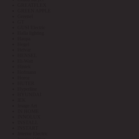
GREATFLEX
GREEN APPLE
Greenel
GT
GUSI Electric
Halla lighting
Haupa
Hegel
Helvar
HENSEL
Hi-Watt
Hintek
Hofmann
Horoz
HUTER
Hyperline
HYUNDAI
IEK
Image Art
IN HOME
INNOLUX
INSTALL
INSTART
Interior Electric