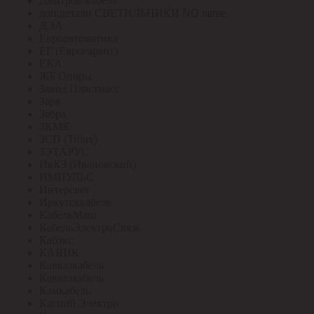
Дмитров-кабель
доп.детали СВЕТИЛЬНИКИ NO name
ДЭА
Евроавтоматика
ЕГ (Еврогарант)
ЕКА
ЖБ Опоры
Завод Пластмасс
Заря
Зебра
ЗКМК
ЗСП (Trilux)
ЗЭТАРУС
ИвКЗ (Ивановский)
ИМПУЛЬС
Интерсвет
Иркутсккабель
КабельМаш
КабельЭлектроСвязь
Кабэкс
КАВИК
Кавказкабель
Кавказкабель
Камкабель
Каспий Электро