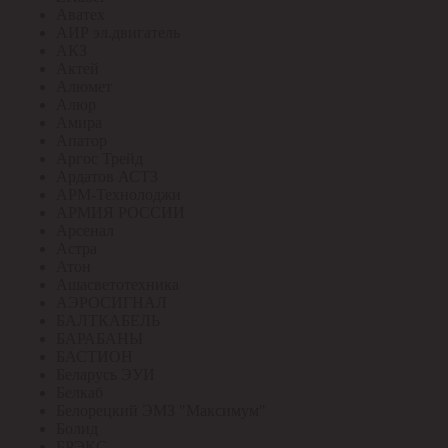
Аватех
АИР эл.двигатель
АКЗ
Актей
Алюмет
Алюр
Амира
Апатор
Аргос Трейд
Ардатов АСТЗ
АРМ-Технолоджи
АРМИЯ РОССИИ
Арсенал
Астра
Атон
Ашасветотехника
АЭРОСИГНАЛ
БАЛТКАБЕЛЬ
БАРАБАНЫ
БАСТИОН
Беларусь ЭУИ
Белкаб
Белорецкий ЭМЗ "Максимум"
Болид
БРЭКС