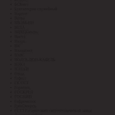
БСКмет
Бухгалтерия служебный
Вартон
Ватра
ВВЭМ-НН
ВЕЗА
ВИМ-Кабель
Вистл
Вихрь
ВК
Владасвет
ВМК
ВОЛГА-ДОН-КАБЕЛЬ
ВЭКЗ
ВЭЛАН
Герда
Гефест
ГК ССТ
Горэлтех
ГОСКРЕП
ГОСНИП
Гофроматик
ГринЭнерго
ГСТЗ Гагаринский светотехнический завод