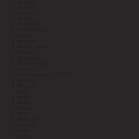
Outdoor
Panasonic
Paritet
ParLan
PARTNER
PATA/UNION
Patriot
PHILIPS
Phoenix contact
Pleomax
PowerCube
PROCONNECT
Prostar
QUEL (выведен с 05.2021)
RADUGA
Raychem
Rbuz
Rcable
REM
Renata
REV
REXANT
RITTAL
Ritter
Rivoli