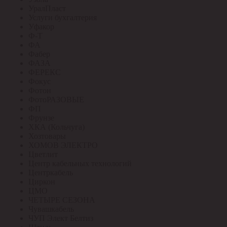
УралПласт
Услуги бухгалтерия
Уфакор
Ф-Т
ФА
Фабер
ФАЗА
ФЕРЕКС
Фокус
Фотон
ФотоРАЗОВЫЕ
ФП
Фрунзе
ХКА (Кольчуга)
Хозтовары
ХОМОВ ЭЛЕКТРО
Цветлит
Центр кабельных технологий
Центркабель
Циркон
ЦМО
ЧЕТЫРЕ СЕЗОНА
Чувашкабель
ЧУП Элект Белтиз