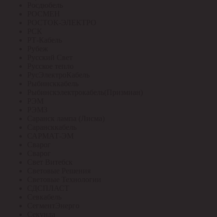
Росдюбель
РОСМЕН
РОСТОК-ЭЛЕКТРО
РСК
РТ-Кабель
Рубеж
Русский Свет
Русское тепло
РусЭлектроКабель
Рыбинсккабель
Рыбинскэлектрокабель(Призмиан)
РЭМ
РЭМЗ
Саранск лампа (Лисма)
Сарансккабель
САРМАТ-ЭМ
Сварог
Сварог
Свет Витебск
Световые Решения
Световые Технологии
СДСПЛАСТ
Севкабель
СегментЭнерго
Секунда