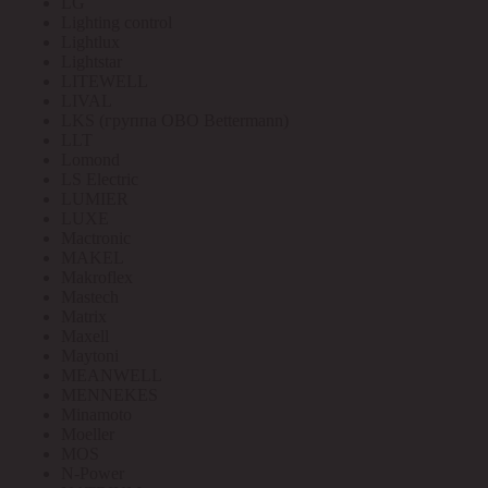
LG
Lighting control
Lightlux
Lightstar
LITEWELL
LIVAL
LKS (группа OBO Bettermann)
LLT
Lomond
LS Electric
LUMIER
LUXE
Mactronic
MAKEL
Makroflex
Mastech
Matrix
Maxell
Maytoni
MEANWELL
MENNEKES
Minamoto
Moeller
MOS
N-Power