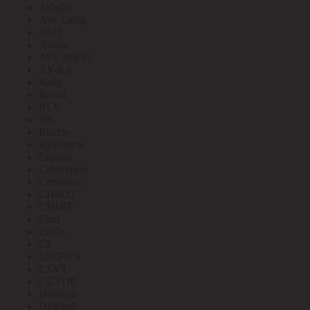
Arlight
Arte Lamp
ASD
Aviora
AVL (PRE)
AY-KA
Ballu
Bironi
BLV
BS
Bticino
Bylectrica
Cabeus
Cablexpert
Camelion
CHIKU
CHINT
Citel
CoCo
CP
CROWN
CSVT
CUTOP
Daewoo
DEKraft