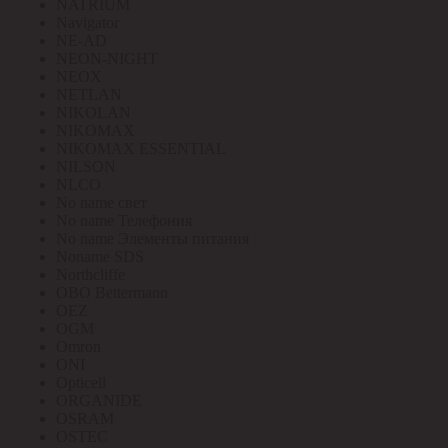
NATRIUM
Navigator
NE-AD
NEON-NIGHT
NEOX
NETLAN
NIKOLAN
NIKOMAX
NIKOMAX ESSENTIAL
NILSON
NLCO
No name свет
No name Телефония
No name Элементы питания
Noname SDS
Northcliffe
OBO Bettermann
OEZ
OGM
Omron
ONI
Opticell
ORGANIDE
OSRAM
OSTEC