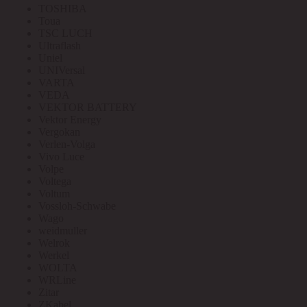
TOSHIBA
Toua
TSC LUCH
Ultraflash
Uniel
UNIVersal
VARTA
VEDA
VEKTOR BATTERY
Vektor Energy
Vergokan
Verlen-Volga
Vivo Luce
Volpe
Voltega
Voltum
Vossloh-Schwabe
Wago
weidmuller
Welrok
Werkel
WOLTA
WRLine
Zitar
ZKabel