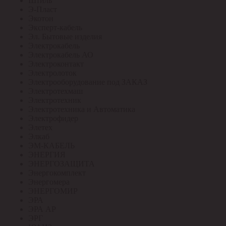
Штиль
Э-Пласт
Экотон
Эксперт-кабель
Эл. Бытовые изделия
Электрокабель
Электрокабель АО
Электроконтакт
Электролоток
Электрооборудование под ЗАКАЗ
Электротехмаш
Электротехник
Электротехника и Автоматика
Электрофидер
Элетех
Элкаб
ЭМ-КАБЕЛЬ
ЭНЕРГИЯ
ЭНЕРГОЗАЩИТА
Энергокомплект
Энергомера
ЭНЕРГОМИР
ЭРА
ЭРА АР
ЭРГ