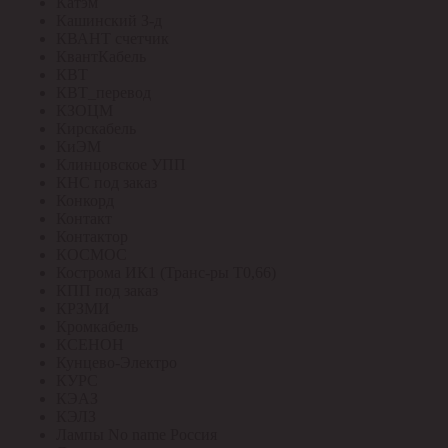
Катэм
Кашинский З-д
КВАНТ счетчик
КвантКабель
КВТ
КВТ_перевод
КЗОЦМ
Кирскабель
КиЭМ
Клинцовское УПП
КНС под заказ
Конкорд
Контакт
Контактор
КОСМОС
Кострома ИК1 (Транс-ры Т0,66)
КПП под заказ
КРЗМИ
Кромкабель
КСЕНОН
Кунцево-Электро
КУРС
КЭАЗ
КЭЛЗ
Лампы No name Россия