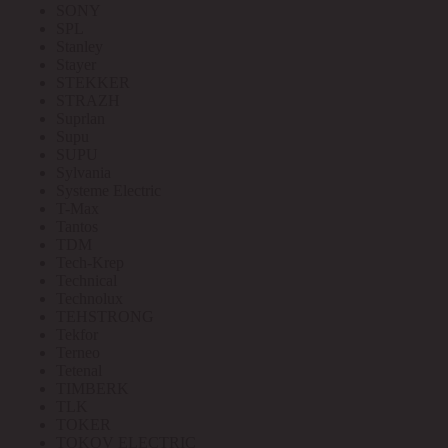
SONY
SPL
Stanley
Stayer
STEKKER
STRAZH
Suprlan
Supu
SUPU
Sylvania
Systeme Electric
T-Max
Tantos
TDM
Tech-Krep
Technical
Technolux
TEHSTRONG
Tekfor
Terneo
Tetenal
TIMBERK
TLK
TOKER
TOKOV ELECTRIC