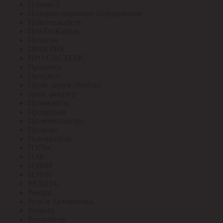
Плазма-Т
Пожарно-охранное оборудование
Пожспецкабель
ПожТехКабель
Полигон
ПРАКТИК
ПРО СИСТЕМС
Провенто
Прогресс
Пром. аккум (Выбор)
пром. аккум-р
Промкабель
Промрукав
Промтехэлектро
Промэко
Псковкабель
ПУЛЬС
ПЭК
ПЭМИ
ПЭНН
РАДИУС
Рекорд
Реле и Автоматика
Ресанта
Реуткабель