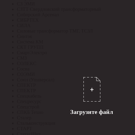
СЗ ЭМИ
СЗТТ Свердловский трансформаторный
Сибирский Арсенал
СИБРТЕХ
СИЛА
Силовые трансформатор ТМГ, ТСЗЛ
Синтэк
Система КМ
СКТ ГРУПП
СмартЭлектро
СМЗ
СОЛЕКС
Сосна
СОЭМИ
Союз (Универсал)
СПЕКТР
СПЕКТР
Спецкабель
Спецресурс
Спецстрой
Загрузите файл
СПКБ Техно
Сталер
Стальконструкция
СТАРТ
СтатусЩит