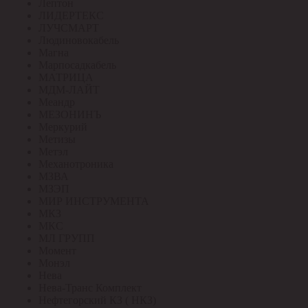
Лептон
ЛИДЕРТЕКС
ЛУЧСМАРТ
Людиновокабель
Магна
Марпосадкабель
МАТРИЦА
МДМ-ЛАЙТ
Меандр
МЕЗОНИНЪ
Меркурий
Метизы
Метэл
Механотроника
МЗВА
МЗЭП
МИР ИНСТРУМЕНТА
МКЗ
МКС
МЛ ГРУПП
Момент
Монэл
Нева
Нева-Транс Комплект
Нефтегорский КЗ ( НКЗ)