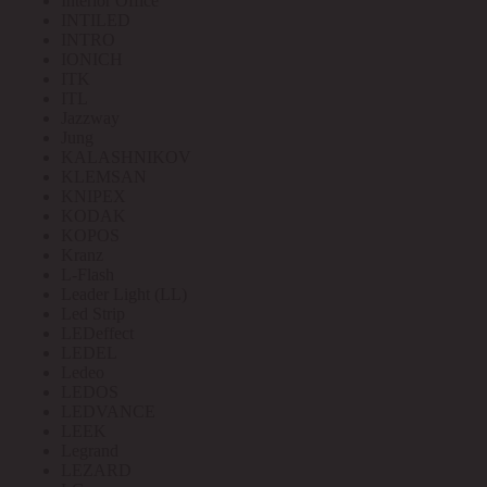
Interior Office
INTILED
INTRO
IONICH
ITK
ITL
Jazzway
Jung
KALASHNIKOV
KLEMSAN
KNIPEX
KODAK
KOPOS
Kranz
L-Flash
Leader Light (LL)
Led Strip
LEDeffect
LEDEL
Ledeo
LEDOS
LEDVANCE
LEEK
Legrand
LEZARD