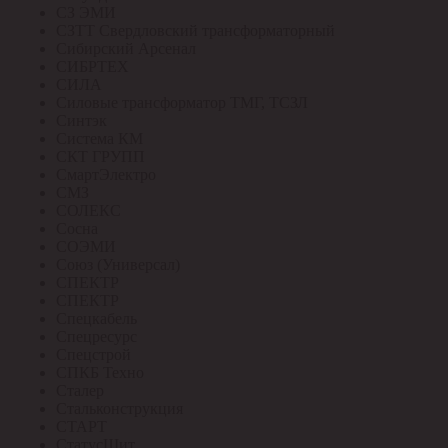
СЗ ЭМИ
СЗТТ Свердловский трансформаторный
Сибирский Арсенал
СИБРТЕХ
СИЛА
Силовые трансформатор ТМГ, ТСЗЛ
Синтэк
Система КМ
СКТ ГРУПП
СмартЭлектро
СМЗ
СОЛЕКС
Сосна
СОЭМИ
Союз (Универсал)
СПЕКТР
СПЕКТР
Спецкабель
Спецресурс
Спецстрой
СПКБ Техно
Сталер
Стальконструкция
СТАРТ
СтатусЩит