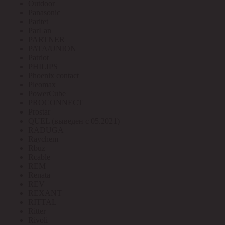
Outdoor
Panasonic
Paritet
ParLan
PARTNER
PATA/UNION
Patriot
PHILIPS
Phoenix contact
Pleomax
PowerCube
PROCONNECT
Prostar
QUEL (выведен с 05.2021)
RADUGA
Raychem
Rbuz
Rcable
REM
Renata
REV
REXANT
RITTAL
Ritter
Rivoli