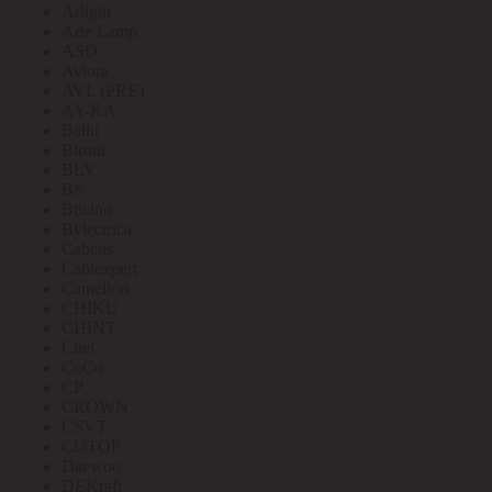
Arlight
Arte Lamp
ASD
Aviora
AVL (PRE)
AY-KA
Ballu
Bironi
BLV
BS
Bticino
Bylectrica
Cabeus
Cablexpert
Camelion
CHIKU
CHINT
Citel
CoCo
CP
CROWN
CSVT
CUTOP
Daewoo
DEKraft