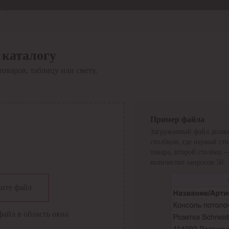
Отдел продаж
8 800 6000-600
Каталог
Акции
 каталогу
Сервис
товаров, таблицу или смету.
Инструкция по работе
с сервисом
Оплата
Сервис ЭДО
Сервис ИТС-КА
Пример файла
Сервис API
Загружаемый файл долже
Контакты
О компании
столбцов, где первый ст
Вход
Регистрация
товара, второй столбец 
количество запросов 50.
Крупнейший поставщик электро-технической продукции в
ите файл
России
Найти
файл в область окна
Искать по всем разделам