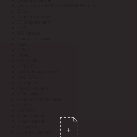
Дмитров-кабель
доп.детали СВЕТИЛЬНИКИ NO name
ДЭА
Евроавтоматика
ЕГ (Еврогарант)
ЕКА
ЖБ Опоры
Завод Пластмасс
Заря
Зебра
ЗКМК
ЗСП (Trilux)
ЗЭТАРУС
ИвКЗ (Ивановский)
ИМПУЛЬС
Интерсвет
Иркутсккабель
КабельМаш
КабельЭлектроСвязь
Кабэкс
КАВИК
Кавказкабель
Кавказкабель
Камкабель
Каспий Электро