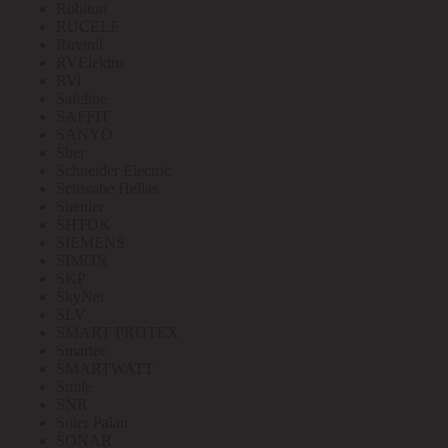
Robiton
RUCELF
Ruvinil
RVElektro
RVi
Safeline
SAFFIT
SANYO
Sber
Schneider Electric
Schwabe Hellas
Shenler
SHTOK
SIEMENS
SIMON
SKP
SkyNet
SLV
SMART PROTEX
Smartec
SMARTWATT
Smile
SNR
Soler Palau
SONAR