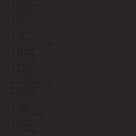
Interior Office
INTILED
INTRO
IONICH
ITK
ITL
Jazzway
Jung
KALASHNIKOV
KLEMSAN
KNIPEX
KODAK
KOPOS
Kranz
L-Flash
Leader Light (LL)
Led Strip
LEDeffect
LEDEL
Ledeo
LEDOS
LEDVANCE
LEEK
Legrand
LEZARD