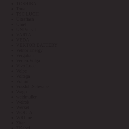
TOSHIBA
Toua
TSC LUCH
Ultraflash
Uniel
UNIVersal
VARTA
VEDA
VEKTOR BATTERY
Vektor Energy
Vergokan
Verlen-Volga
Vivo Luce
Volpe
Voltega
Voltum
Vossloh-Schwabe
Wago
weidmuller
Welrok
Werkel
WOLTA
WRLine
Zitar
ZKabel