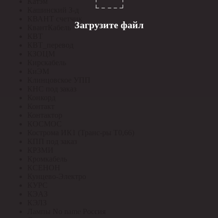
Катэм
Кашинский З-д
КВАНТ счетчик
Загрузите файл
КвантКабель
КВТ
КВТ_перевод
КЗОЦМ
Кирскабель
КиЭМ
Клинцовское УПП
КНС под заказ
Конкорд
Контакт
Контактор
КОСМОС
Кострома ИК1 (Транс-ры Т0,66)
КПП под заказ
КРЗМИ
Кромкабель
КСЕНОН
Кунцево-Электро
КУРС
КЭАЗ
КЭЛЗ
Лампы No name Россия