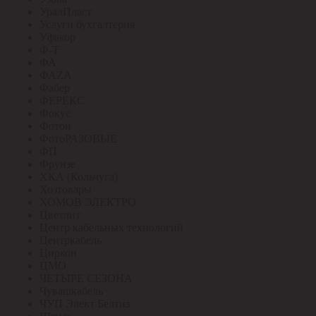
УралПласт
Услуги бухгалтерия
Уфакор
Ф-Т
ФА
ФАZА
Фабер
ФЕРЕКС
Фокус
Фотон
ФотоРАЗОВЫЕ
ФП
Фрунзе
ХКА (Кольчуга)
Хозтовары
ХОМОВ ЭЛЕКТРО
Цветлит
Центр кабельных технологий
Центркабель
Циркон
ЦМО
ЧЕТЫРЕ СЕЗОНА
Чувашкабель
ЧУП Элект Белтиз