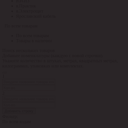
ЮАИЗ
я.Практик
я.Электрощит
Ярославский кабель
По всем товарам
По всем товарам
Товары в наличии
Поиск нескольких товаров
Добавьте номенклатуры (каждую с новой строчки).
Укажите количество в штуках, метрах, квадратных метрах,
килограммах, упаковках или комплектах.
1
2
Добавить строку
Фильтр:
По всем кодам