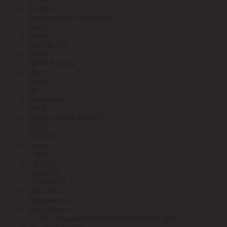
БСКмет
Бухгалтерия служебный
Вартон
Ватра
ВВЭМ-НН
ВЕЗА
ВИМ-Кабель
Вистл
Вихрь
ВК
Владасвет
ВМК
ВОЛГА-ДОН-КАБЕЛЬ
ВЭКЗ
ВЭЛАН
Герда
Гефест
ГК ССТ
Горэлтех
ГОСКРЕП
ГОСНИП
Гофроматик
ГринЭнерго
ГСТЗ Гагаринский светотехнический завод