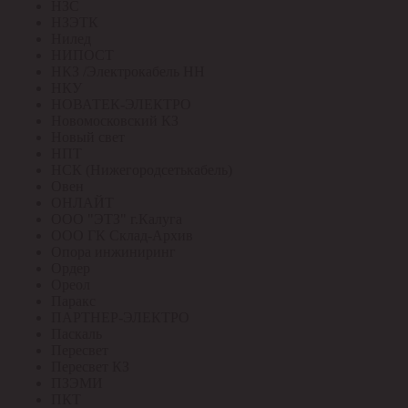
НЗС
НЗЭТК
Нилед
НИПОСТ
НКЗ /Электрокабель НН
НКУ
НОВАТЕК-ЭЛЕКТРО
Новомосковский КЗ
Новый свет
НПТ
НСК (Нижегородсетькабель)
Овен
ОНЛАЙТ
ООО "ЭТЗ" г.Калуга
ООО ГК Склад-Архив
Опора инжиниринг
Ордер
Ореол
Паракс
ПАРТНЕР-ЭЛЕКТРО
Паскаль
Пересвет
Пересвет КЗ
ПЗЭМИ
ПКТ