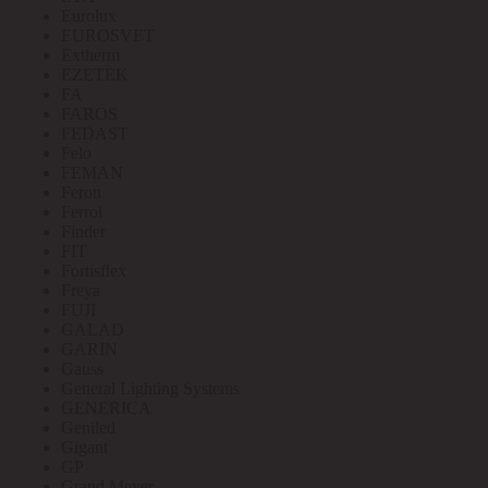
Eurolux
EUROSVET
Extherm
EZETEK
FA
FAROS
FEDAST
Felo
FEMAN
Feron
Ferrol
Finder
FIT
Fortisflex
Freya
FUJI
GALAD
GARIN
Gauss
General Lighting Systems
GENERICA
Geniled
Gigant
GP
Grand Meyer