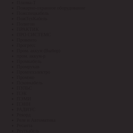
Плазма-Т
Пожарно-охранное оборудование
Пожспецкабель
ПожТехКабель
Полигон
ПРАКТИК
ПРО СИСТЕМС
Провенто
Прогресс
Пром. аккум (Выбор)
пром. аккум-р
Промкабель
Промрукав
Промтехэлектро
Промэко
Псковкабель
ПУЛЬС
ПЭК
ПЭМИ
ПЭНН
РАДИУС
Рекорд
Реле и Автоматика
Ресанта
Реуткабель