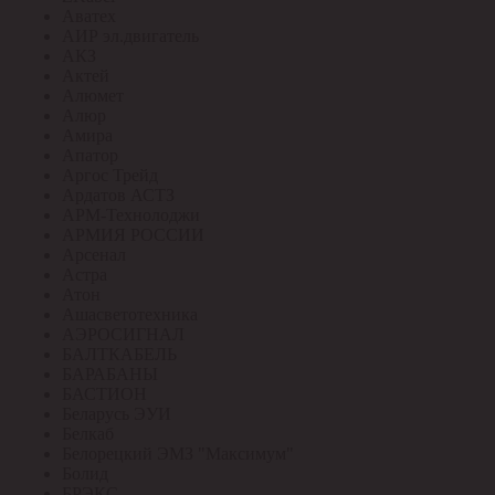
Аватех
АИР эл.двигатель
АКЗ
Актей
Алюмет
Алюр
Амира
Апатор
Аргос Трейд
Ардатов АСТЗ
АРМ-Технолоджи
АРМИЯ РОССИИ
Арсенал
Астра
Атон
Ашасветотехника
АЭРОСИГНАЛ
БАЛТКАБЕЛЬ
БАРАБАНЫ
БАСТИОН
Беларусь ЭУИ
Белкаб
Белорецкий ЭМЗ "Максимум"
Болид
БРЭКС