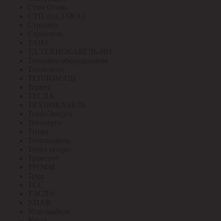
Стоп Огонь
СТП под ЗАКАЗ
Стример
Строитель
ТАИЗ
ТД ТЕХНОКАБЕЛЬ-НН
Тепловое оборудование
Теплолюкс
ТЕПЛОМАШ
Тернус
ТЕСЛА
ТЕХНОКАБЕЛЬ
ТехноЭнерго
Техэнерго
Титан
Томсккабель
Точка опоры
Трансвит
ТРОФИ
Труд
ТСС
ТЭСЛА
У.ПАК
Угличкабель
Узола