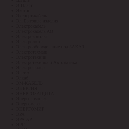
Штиль
Э-Пласт
Экотон
Эксперт-кабель
Эл. Бытовые изделия
Электрокабель
Электрокабель АО
Электроконтакт
Электролоток
Электрооборудование под ЗАКАЗ
Электротехмаш
Электротехник
Электротехника и Автоматика
Электрофидер
Элетех
Элкаб
ЭМ-КАБЕЛЬ
ЭНЕРГИЯ
ЭНЕРГОЗАЩИТА
Энергокомплект
Энергомера
ЭНЕРГОМИР
ЭРА
ЭРА АР
ЭРГ