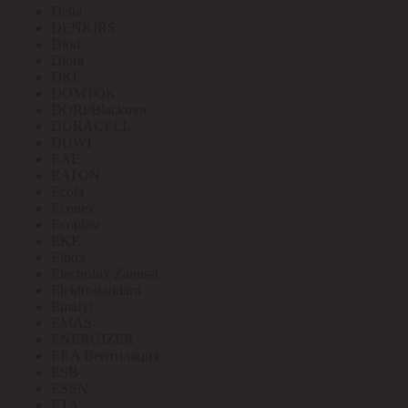
Delta
DENKIRS
Diod
Diora
DKC
DOMTOK
DORI/Blackmor
DURACELL
DUWI
EAE
EATON
Ecola
Econex
Ecoplast
EKF
Elbox
Electrolux Zanussi
Elektrostandard
Emafyl
EMAS
ENERGIZER
ERA Вентиляция
ESB
ESEN
ETA