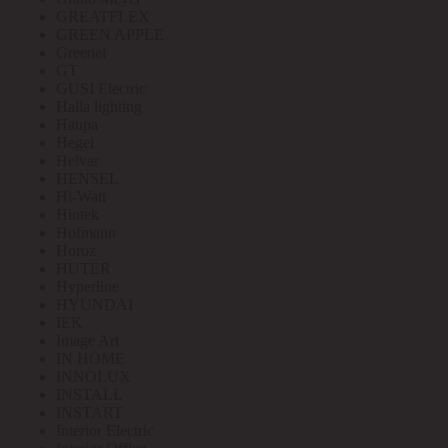
GREATFLEX
GREEN APPLE
Greenel
GT
GUSI Electric
Halla lighting
Haupa
Hegel
Helvar
HENSEL
Hi-Watt
Hintek
Hofmann
Horoz
HUTER
Hyperline
HYUNDAI
IEK
Image Art
IN HOME
INNOLUX
INSTALL
INSTART
Interior Electric