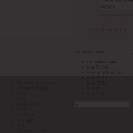
По всем кодам
Поддерживаемые формат
По всем кодам
Код Толедо
Код производителя
Скачать образец
Код РАЭК
Код ETIM
Код РС
Код ЭТМ
По всем кодам
Прочие
По всем кодам
По всем производителям
Код Толедо
Код производителя
Код РАЭК
По всем производителям
Код ETIM
.Systeme Electric
Код РС
ABB
Код ЭТМ
ABL
AGIS Profile
ALB
ALTECO
Ansmann
APC
Apeyron Electrics