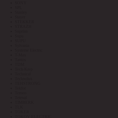
SONY
SPL
Stanley
Stayer
STEKKER
STRAZH
Suprlan
Supu
SUPU
Sylvania
Systeme Electric
T-Max
Tantos
TDM
Tech-Krep
Technical
Technolux
TEHSTRONG
Tekfor
Terneo
Tetenal
TIMBERK
TLK
TOKER
TOKOV ELECTRIC