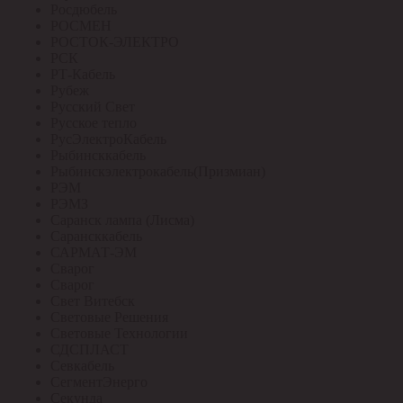
Росдюбель
РОСМЕН
РОСТОК-ЭЛЕКТРО
РСК
РТ-Кабель
Рубеж
Русский Свет
Русское тепло
РусЭлектроКабель
Рыбинсккабель
Рыбинскэлектрокабель(Призмиан)
РЭМ
РЭМЗ
Саранск лампа (Лисма)
Сарансккабель
САРМАТ-ЭМ
Сварог
Сварог
Свет Витебск
Световые Решения
Световые Технологии
СДСПЛАСТ
Севкабель
СегментЭнерго
Секунда