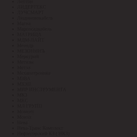
Лептон
ЛИДЕРТЕКС
ЛУЧСМАРТ
Людиновокабель
Магна
Марпосадкабель
МАТРИЦА
МДМ-ЛАЙТ
Меандр
МЕЗОНИНЪ
Меркурий
Метизы
Метэл
Механотроника
МЗВА
МЗЭП
МИР ИНСТРУМЕНТА
МКЗ
МКС
МЛ ГРУПП
Момент
Монэл
Нева
Нева-Транс Комплект
Нефтегорский КЗ ( НКЗ)