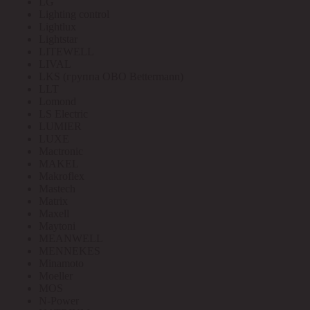
LG
Lighting control
Lightlux
Lightstar
LITEWELL
LIVAL
LKS (группа OBO Bettermann)
LLT
Lomond
LS Electric
LUMIER
LUXE
Mactronic
MAKEL
Makroflex
Mastech
Matrix
Maxell
Maytoni
MEANWELL
MENNEKES
Minamoto
Moeller
MOS
N-Power