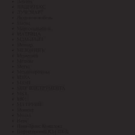
Лептон
ЛИДЕРТЕКС
ЛУЧСМАРТ
Людиновокабель
Магна
Марпосадкабель
МАТРИЦА
МДМ-ЛАЙТ
Меандр
МЕЗОНИНЪ
Меркурий
Метизы
Метэл
Механотроника
МЗВА
МЗЭП
МИР ИНСТРУМЕНТА
МКЗ
МКС
МЛ ГРУПП
Момент
Монэл
Нева
Нева-Транс Комплект
Нефтегорский КЗ ( НКЗ)