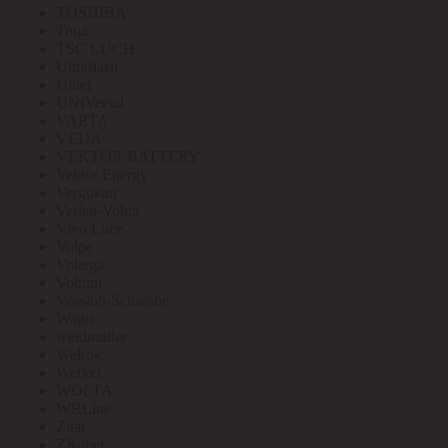
TOSHIBA
Toua
TSC LUCH
Ultraflash
Uniel
UNIVersal
VARTA
VEDA
VEKTOR BATTERY
Vektor Energy
Vergokan
Verlen-Volga
Vivo Luce
Volpe
Voltega
Voltum
Vossloh-Schwabe
Wago
weidmuller
Welrok
Werkel
WOLTA
WRLine
Zitar
ZKabel