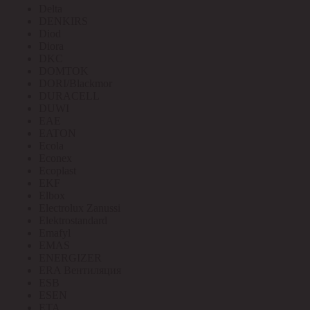
Delta
DENKIRS
Diod
Diora
DKC
DOMTOK
DORI/Blackmor
DURACELL
DUWI
EAE
EATON
Ecola
Econex
Ecoplast
EKF
Elbox
Electrolux Zanussi
Elektrostandard
Emafyl
EMAS
ENERGIZER
ERA Вентиляция
ESB
ESEN
ETA