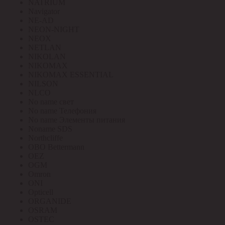
NATRIUM
Navigator
NE-AD
NEON-NIGHT
NEOX
NETLAN
NIKOLAN
NIKOMAX
NIKOMAX ESSENTIAL
NILSON
NLCO
No name свет
No name Телефония
No name Элементы питания
Noname SDS
Northcliffe
OBO Bettermann
OEZ
OGM
Omron
ONI
Opticell
ORGANIDE
OSRAM
OSTEC