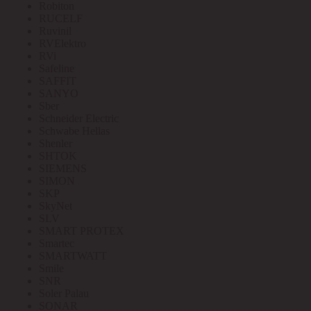
Robiton
RUCELF
Ruvinil
RVElektro
RVi
Safeline
SAFFIT
SANYO
Sber
Schneider Electric
Schwabe Hellas
Shenler
SHTOK
SIEMENS
SIMON
SKP
SkyNet
SLV
SMART PROTEX
Smartec
SMARTWATT
Smile
SNR
Soler Palau
SONAR