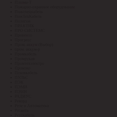
Плазма-Т
Пожарно-охранное оборудование
Пожспецкабель
ПожТехКабель
Полигон
ПРАКТИК
ПРО СИСТЕМС
Провенто
Прогресс
Пром. аккум (Выбор)
пром. аккум-р
Промкабель
Промрукав
Промтехэлектро
Промэко
Псковкабель
ПУЛЬС
ПЭК
ПЭМИ
ПЭНН
РАДИУС
Рекорд
Реле и Автоматика
Ресанта
Реуткабель