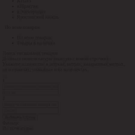
ЮАИЗ
я.Практик
я.Электрощит
Ярославский кабель
По всем товарам
По всем товарам
Товары в наличии
Поиск нескольких товаров
Добавьте номенклатуры (каждую с новой строчки).
Укажите количество в штуках, метрах, квадратных метрах,
килограммах, упаковках или комплектах.
1
2
Добавить строку
Фильтр:
По всем кодам