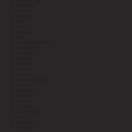
Interior Office
INTILED
INTRO
IONICH
ITK
ITL
Jazzway
Jung
KALASHNIKOV
KLEMSAN
KNIPEX
KODAK
KOPOS
Kranz
L-Flash
Leader Light (LL)
Led Strip
LEDeffect
LEDEL
Ledeo
LEDOS
LEDVANCE
LEEK
Legrand
LEZARD