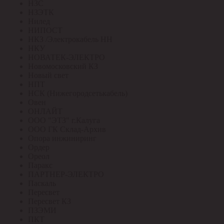
НЗС
НЗЭТК
Нилед
НИПОСТ
НКЗ /Электрокабель НН
НКУ
НОВАТЕК-ЭЛЕКТРО
Новомосковский КЗ
Новый свет
НПТ
НСК (Нижегородсетькабель)
Овен
ОНЛАЙТ
ООО "ЭТЗ" г.Калуга
ООО ГК Склад-Архив
Опора инжиниринг
Ордер
Ореол
Паракс
ПАРТНЕР-ЭЛЕКТРО
Паскаль
Пересвет
Пересвет КЗ
ПЗЭМИ
ПКТ