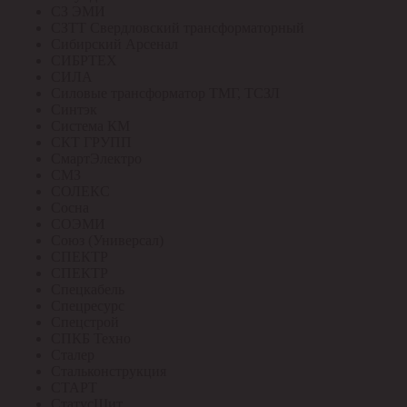
СЗ ЭМИ
СЗТТ Свердловский трансформаторный
Сибирский Арсенал
СИБРТЕХ
СИЛА
Силовые трансформатор ТМГ, ТСЗЛ
Синтэк
Система КМ
СКТ ГРУПП
СмартЭлектро
СМЗ
СОЛЕКС
Сосна
СОЭМИ
Союз (Универсал)
СПЕКТР
СПЕКТР
Спецкабель
Спецресурс
Спецстрой
СПКБ Техно
Сталер
Стальконструкция
СТАРТ
СтатусЩит