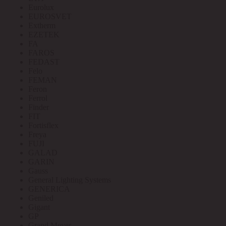
Eurolux
EUROSVET
Extherm
EZETEK
FA
FAROS
FEDAST
Felo
FEMAN
Feron
Ferrol
Finder
FIT
Fortisflex
Freya
FUJI
GALAD
GARIN
Gauss
General Lighting Systems
GENERICA
Geniled
Gigant
GP
Grand Meyer