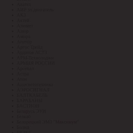
Аватех
АИР эл.двигатель
АКЗ
Актей
Алюмет
Алюр
Амира
Апатор
Аргос Трейд
Ардатов АСТЗ
АРМ-Технолоджи
АРМИЯ РОССИИ
Арсенал
Астра
Атон
Ашасветотехника
АЭРОСИГНАЛ
БАЛТКАБЕЛЬ
БАРАБАНЫ
БАСТИОН
Беларусь ЭУИ
Белкаб
Белорецкий ЭМЗ "Максимум"
Болид
БРЭКС