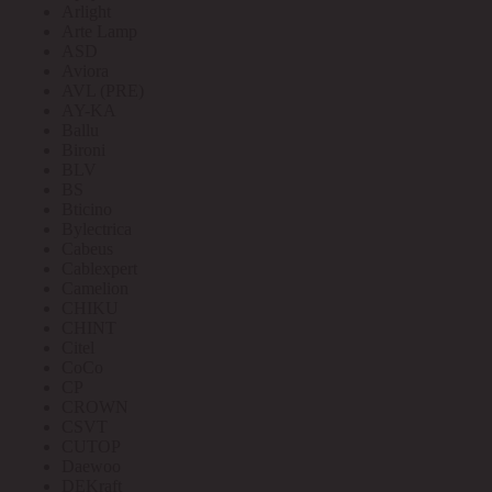
Arlight
Arte Lamp
ASD
Aviora
AVL (PRE)
AY-KA
Ballu
Bironi
BLV
BS
Bticino
Bylectrica
Cabeus
Cablexpert
Camelion
CHIKU
CHINT
Citel
CoCo
CP
CROWN
CSVT
CUTOP
Daewoo
DEKraft