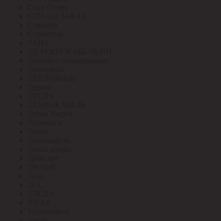
Стоп Огонь
СТП под ЗАКАЗ
Стример
Строитель
ТАИЗ
ТД ТЕХНОКАБЕЛЬ-НН
Тепловое оборудование
Теплолюкс
ТЕПЛОМАШ
Тернус
ТЕСЛА
ТЕХНОКАБЕЛЬ
ТехноЭнерго
Техэнерго
Титан
Томсккабель
Точка опоры
Трансвит
ТРОФИ
Труд
ТСС
ТЭСЛА
У.ПАК
Угличкабель
Узола