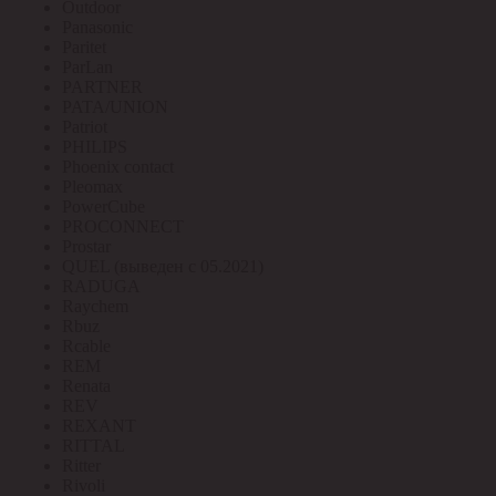
Outdoor
Panasonic
Paritet
ParLan
PARTNER
PATA/UNION
Patriot
PHILIPS
Phoenix contact
Pleomax
PowerCube
PROCONNECT
Prostar
QUEL (выведен с 05.2021)
RADUGA
Raychem
Rbuz
Rcable
REM
Renata
REV
REXANT
RITTAL
Ritter
Rivoli