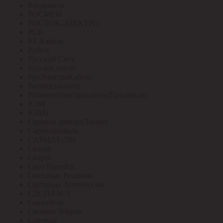
Росдюбель
РОСМЕН
РОСТОК-ЭЛЕКТРО
РСК
РТ-Кабель
Рубеж
Русский Свет
Русское тепло
РусЭлектроКабель
Рыбинсккабель
Рыбинскэлектрокабель(Призмиан)
РЭМ
РЭМЗ
Саранск лампа (Лисма)
Сарансккабель
САРМАТ-ЭМ
Сварог
Сварог
Свет Витебск
Световые Решения
Световые Технологии
СДСПЛАСТ
Севкабель
СегментЭнерго
Секунда