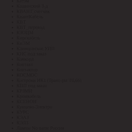
Катэм
Кашинский З-д
КВАНТ счетчик
КвантКабель
КВТ
КВТ_перевод
КЗОЦМ
Кирскабель
КиЭМ
Клинцовское УПП
КНС под заказ
Конкорд
Контакт
Контактор
КОСМОС
Кострома ИК1 (Транс-ры Т0,66)
КПП под заказ
КРЗМИ
Кромкабель
КСЕНОН
Кунцево-Электро
КУРС
КЭАЗ
КЭЛЗ
Лампы No name Россия