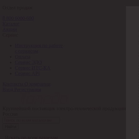
Отдел продаж
8 800 6000-600
Каталог
Акции
Сервис
Инструкция по работе
с сервисом
Оплата
Сервис ЭДО
Сервис ИТС-КА
Сервис API
Контакты
О компании
Вход
Регистрация
Крупнейший поставщик электро-технической продукции в
России
Найти
Искать по всем разделам