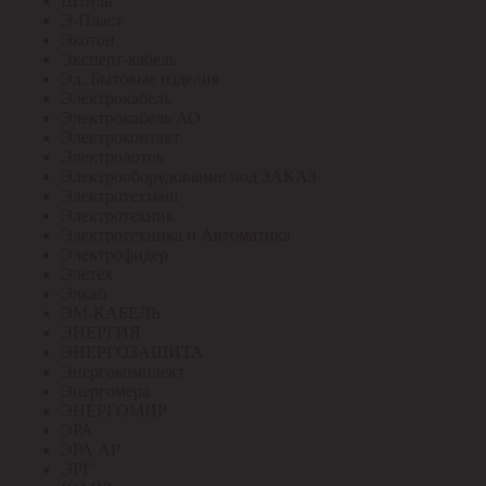
Штиль
Э-Пласт
Экотон
Эксперт-кабель
Эл. Бытовые изделия
Электрокабель
Электрокабель АО
Электроконтакт
Электролоток
Электрооборудование под ЗАКАЗ
Электротехмаш
Электротехник
Электротехника и Автоматика
Электрофидер
Элетех
Элкаб
ЭМ-КАБЕЛЬ
ЭНЕРГИЯ
ЭНЕРГОЗАЩИТА
Энергокомплект
Энергомера
ЭНЕРГОМИР
ЭРА
ЭРА АР
ЭРГ