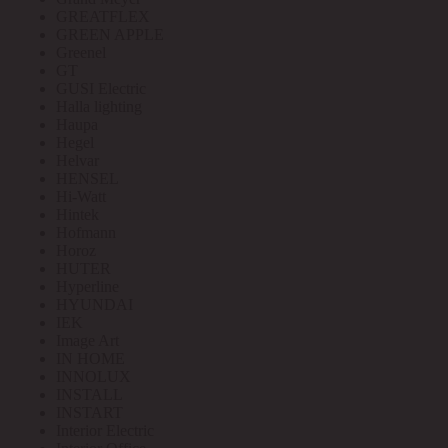
GREATFLEX
GREEN APPLE
Greenel
GT
GUSI Electric
Halla lighting
Haupa
Hegel
Helvar
HENSEL
Hi-Watt
Hintek
Hofmann
Horoz
HUTER
Hyperline
HYUNDAI
IEK
Image Art
IN HOME
INNOLUX
INSTALL
INSTART
Interior Electric