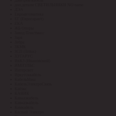
Дмитров-кабель
доп.детали СВЕТИЛЬНИКИ NO name
ДЭА
Евроавтоматика
ЕГ (Еврогарант)
ЕКА
ЖБ Опоры
Завод Пластмасс
Заря
Зебра
ЗКМК
ЗСП (Trilux)
ЗЭТАРУС
ИвКЗ (Ивановский)
ИМПУЛЬС
Интерсвет
Иркутсккабель
КабельМаш
КабельЭлектроСвязь
Кабэкс
КАВИК
Кавказкабель
Кавказкабель
Камкабель
Каспий Электро