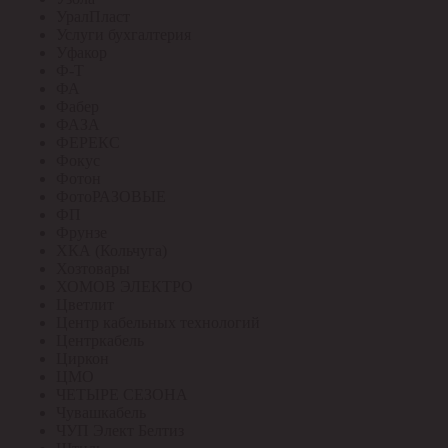
УралПласт
Услуги бухгалтерия
Уфакор
Ф-Т
ФА
Фабер
ФАЗА
ФЕРЕКС
Фокус
Фотон
ФотоРАЗОВЫЕ
ФП
Фрунзе
ХКА (Кольчуга)
Хозтовары
ХОМОВ ЭЛЕКТРО
Цветлит
Центр кабельных технологий
Центркабель
Циркон
ЦМО
ЧЕТЫРЕ СЕЗОНА
Чувашкабель
ЧУП Элект Белтиз