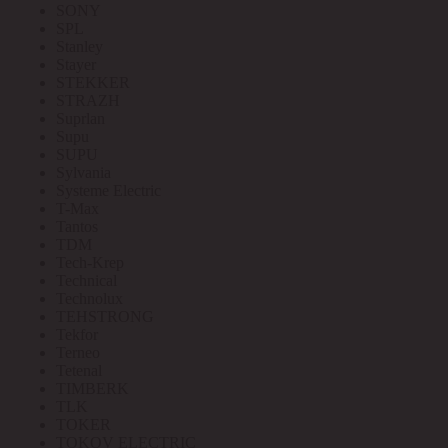
SONY
SPL
Stanley
Stayer
STEKKER
STRAZH
Suprlan
Supu
SUPU
Sylvania
Systeme Electric
T-Max
Tantos
TDM
Tech-Krep
Technical
Technolux
TEHSTRONG
Tekfor
Terneo
Tetenal
TIMBERK
TLK
TOKER
TOKOV ELECTRIC