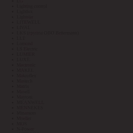
LG
Lighting control
Lightlux
Lightstar
LITEWELL
LIVAL
LKS (группа OBO Bettermann)
LLT
Lomond
LS Electric
LUMIER
LUXE
Mactronic
MAKEL
Makroflex
Mastech
Matrix
Maxell
Maytoni
MEANWELL
MENNEKES
Minamoto
Moeller
MOS
N-Power