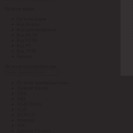
По всем кодам
По всем кодам
Код Толедо
Код производителя
Код РАЭК
Код ETIM
Код РС
Код ЭТМ
Прочие
По всем производителям
По всем производителям
.Systeme Electric
ABB
ABL
AGIS Profile
ALB
ALTECO
Ansmann
APC
Apeyron Electrics