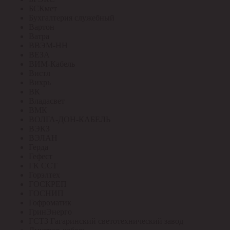
БСКмет
Бухгалтерия служебный
Вартон
Ватра
ВВЭМ-НН
ВЕЗА
ВИМ-Кабель
Вистл
Вихрь
ВК
Владасвет
ВМК
ВОЛГА-ДОН-КАБЕЛЬ
ВЭКЗ
ВЭЛАН
Герда
Гефест
ГК ССТ
Горэлтех
ГОСКРЕП
ГОСНИП
Гофроматик
ГринЭнерго
ГСТЗ Гагаринский светотехнический завод