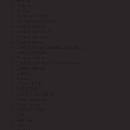
Штиль
Э-Пласт
Экотон
Эксперт-кабель
Эл. Бытовые изделия
Электрокабель
Электрокабель АО
Электроконтакт
Электролоток
Электрооборудование под ЗАКАЗ
Электротехмаш
Электротехник
Электротехника и Автоматика
Электрофидер
Элетех
Элкаб
ЭМ-КАБЕЛЬ
ЭНЕРГИЯ
ЭНЕРГОЗАЩИТА
Энергокомплект
Энергомера
ЭНЕРГОМИР
ЭРА
ЭРА АР
ЭРГ