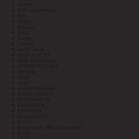
Аватех
АИР эл.двигатель
АКЗ
Актей
Алюмет
Алюр
Амира
Апатор
Аргос Трейд
Ардатов АСТЗ
АРМ-Технолоджи
АРМИЯ РОССИИ
Арсенал
Астра
Атон
Ашасветотехника
АЭРОСИГНАЛ
БАЛТКАБЕЛЬ
БАРАБАНЫ
БАСТИОН
Беларусь ЭУИ
Белкаб
Белорецкий ЭМЗ "Максимум"
Болид
БРЭКС