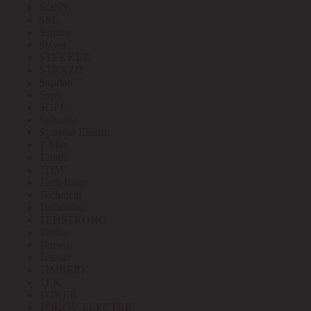
SONY
SPL
Stanley
Stayer
STEKKER
STRAZH
Suprlan
Supu
SUPU
Sylvania
Systeme Electric
T-Max
Tantos
TDM
Tech-Krep
Technical
Technolux
TEHSTRONG
Tekfor
Terneo
Tetenal
TIMBERK
TLK
TOKER
TOKOV ELECTRIC