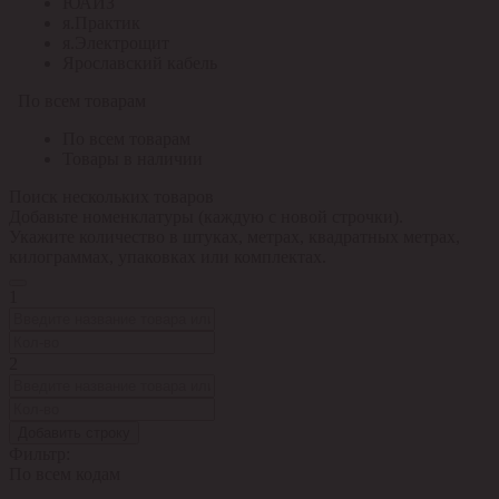
ЮАИЗ
я.Практик
я.Электрощит
Ярославский кабель
По всем товарам
По всем товарам
Товары в наличии
Поиск нескольких товаров
Добавьте номенклатуры (каждую с новой строчки).
Укажите количество в штуках, метрах, квадратных метрах,
килограммах, упаковках или комплектах.
1
2
Добавить строку
Фильтр:
По всем кодам