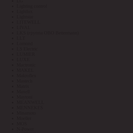
LG
Lighting control
Lightlux
Lightstar
LITEWELL
LIVAL
LKS (группа OBO Bettermann)
LLT
Lomond
LS Electric
LUMIER
LUXE
Mactronic
MAKEL
Makroflex
Mastech
Matrix
Maxell
Maytoni
MEANWELL
MENNEKES
Minamoto
Moeller
MOS
N-Power