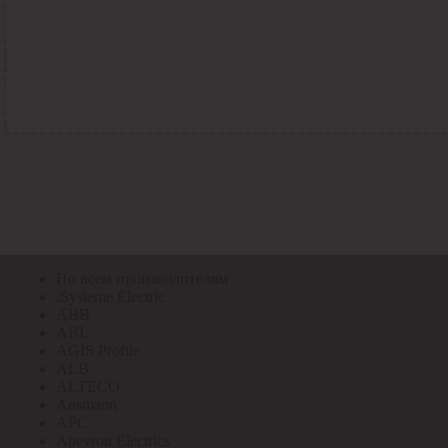
По всем кодам
По всем кодам
Код Толедо
Код производителя
Код РАЭК
Код ETIM
Код РС
Код ЭТМ
Прочие
По всем производителям
По всем производителям
.Systeme Electric
ABB
ABL
AGIS Profile
ALB
ALTECO
Ansmann
APC
Apeyron Electrics