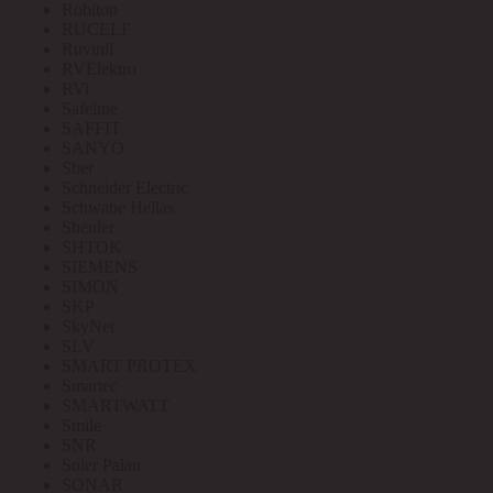
Robiton
RUCELF
Ruvinil
RVElektro
RVi
Safeline
SAFFIT
SANYO
Sber
Schneider Electric
Schwabe Hellas
Shenler
SHTOK
SIEMENS
SIMON
SKP
SkyNet
SLV
SMART PROTEX
Smartec
SMARTWATT
Smile
SNR
Soler Palau
SONAR