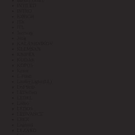
Interior Office
INTILED
INTRO
IONICH
ITK
ITL
Jazzway
Jung
KALASHNIKOV
KLEMSAN
KNIPEX
KODAK
KOPOS
Kranz
L-Flash
Leader Light (LL)
Led Strip
LEDeffect
LEDEL
Ledeo
LEDOS
LEDVANCE
LEEK
Legrand
LEZARD