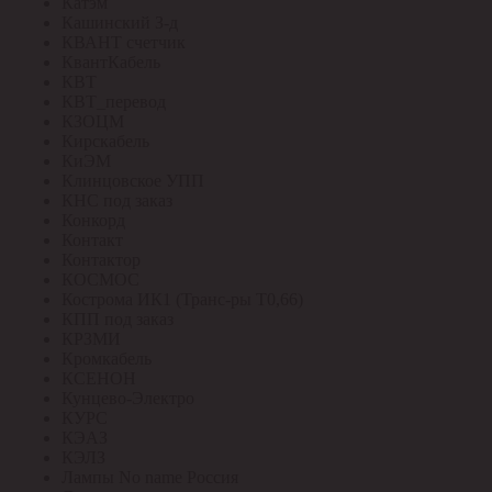
Катэм
Кашинский З-д
КВАНТ счетчик
КвантКабель
КВТ
КВТ_перевод
КЗОЦМ
Кирскабель
КиЭМ
Клинцовское УПП
КНС под заказ
Конкорд
Контакт
Контактор
КОСМОС
Кострома ИК1 (Транс-ры Т0,66)
КПП под заказ
КРЗМИ
Кромкабель
КСЕНОН
Кунцево-Электро
КУРС
КЭАЗ
КЭЛЗ
Лампы No name Россия