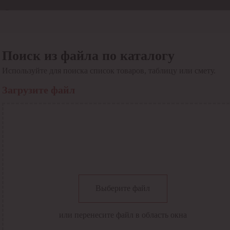
Отдел продаж
8 800 6000-600
Каталог
Акции
Поиск из файла по каталогу
Сервис
Используйте для поиска список товаров, таблицу или смету.
Инструкция по работе
с сервисом
Загрузите файл
Оплата
Сервис ЭДО
Сервис ИТС-КА
Сервис API
Контакты
О компании
Вход
Регистрация
Крупнейший поставщик электро-технической продукции в
Выберите файл
России
Найти
или перенесите файл в область окна
Искать по всем разделам