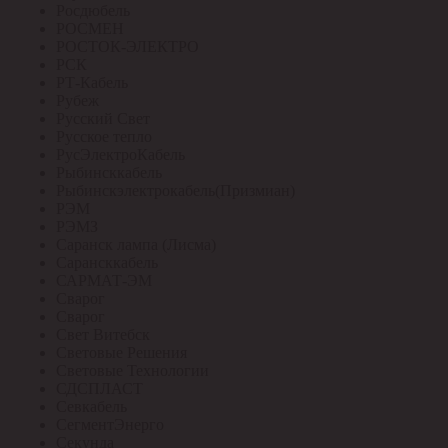
Росдюбель
РОСМЕН
РОСТОК-ЭЛЕКТРО
РСК
РТ-Кабель
Рубеж
Русский Свет
Русское тепло
РусЭлектроКабель
Рыбинсккабель
Рыбинскэлектрокабель(Призмиан)
РЭМ
РЭМЗ
Саранск лампа (Лисма)
Сарансккабель
САРМАТ-ЭМ
Сварог
Сварог
Свет Витебск
Световые Решения
Световые Технологии
СДСПЛАСТ
Севкабель
СегментЭнерго
Секунда