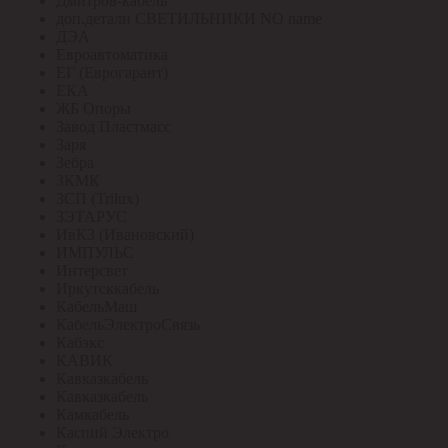
Дмитров-кабель
доп.детали СВЕТИЛЬНИКИ NO name
ДЭА
Евроавтоматика
ЕГ (Еврогарант)
ЕКА
ЖБ Опоры
Завод Пластмасс
Заря
Зебра
ЗКМК
ЗСП (Trilux)
ЗЭТАРУС
ИвКЗ (Ивановский)
ИМПУЛЬС
Интерсвет
Иркутсккабель
КабельМаш
КабельЭлектроСвязь
Кабэкс
КАВИК
Кавказкабель
Кавказкабель
Камкабель
Каспий Электро