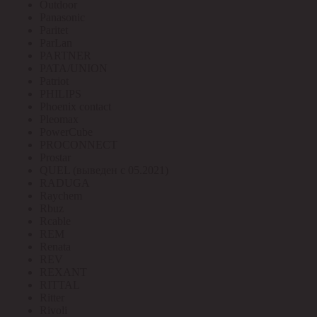
Outdoor
Panasonic
Paritet
ParLan
PARTNER
PATA/UNION
Patriot
PHILIPS
Phoenix contact
Pleomax
PowerCube
PROCONNECT
Prostar
QUEL (выведен с 05.2021)
RADUGA
Raychem
Rbuz
Rcable
REM
Renata
REV
REXANT
RITTAL
Ritter
Rivoli