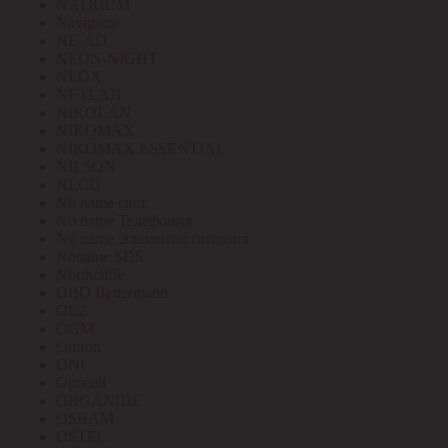
NATRIUM
Navigator
NE-AD
NEON-NIGHT
NEOX
NETLAN
NIKOLAN
NIKOMAX
NIKOMAX ESSENTIAL
NILSON
NLCO
No name свет
No name Телефония
No name Элементы питания
Noname SDS
Northcliffe
OBO Bettermann
OEZ
OGM
Omron
ONI
Opticell
ORGANIDE
OSRAM
OSTEC