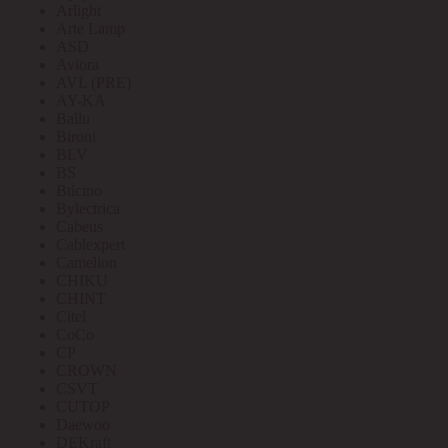
Arlight
Arte Lamp
ASD
Aviora
AVL (PRE)
AY-KA
Ballu
Bironi
BLV
BS
Bticino
Bylectrica
Cabeus
Cablexpert
Camelion
CHIKU
CHINT
Citel
CoCo
CP
CROWN
CSVT
CUTOP
Daewoo
DEKraft