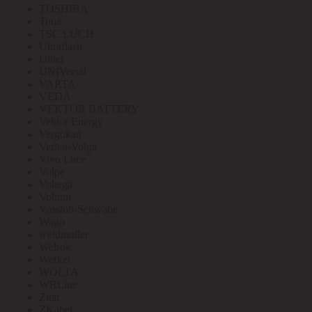
TOSHIBA
Toua
TSC LUCH
Ultraflash
Uniel
UNIVersal
VARTA
VEDA
VEKTOR BATTERY
Vektor Energy
Vergokan
Verlen-Volga
Vivo Luce
Volpe
Voltega
Voltum
Vossloh-Schwabe
Wago
weidmuller
Welrok
Werkel
WOLTA
WRLine
Zitar
ZKabel