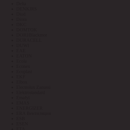
Delta
DENKIRS
Diod
Diora
DKC
DOMTOK
DORI/Blackmor
DURACELL
DUWI
EAE
EATON
Ecola
Econex
Ecoplast
EKF
Elbox
Electrolux Zanussi
Elektrostandard
Emafyl
EMAS
ENERGIZER
ERA Вентиляция
ESB
ESEN
ETA