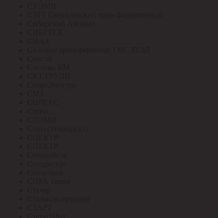
СЗ ЭМИ
СЗТТ Свердловский трансформаторный
Сибирский Арсенал
СИБРТЕХ
СИЛА
Силовые трансформатор ТМГ, ТСЗЛ
Синтэк
Система КМ
СКТ ГРУПП
СмартЭлектро
СМЗ
СОЛЕКС
Сосна
СОЭМИ
Союз (Универсал)
СПЕКТР
СПЕКТР
Спецкабель
Спецресурс
Спецстрой
СПКБ Техно
Сталер
Стальконструкция
СТАРТ
СтатусЩит