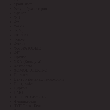
УралПласт
Услуги бухгалтерия
Уфакор
Ф-Т
ФА
ФАZА
Фабер
ФЕРЕКС
Фокус
Фотон
ФотоРАЗОВЫЕ
ФП
Фрунзе
ХКА (Кольчуга)
Хозтовары
ХОМОВ ЭЛЕКТРО
Цветлит
Центр кабельных технологий
Центркабель
Циркон
ЦМО
ЧЕТЫРЕ СЕЗОНА
Чувашкабель
ЧУП Элект Белтиз