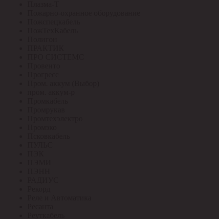
Плазма-Т
Пожарно-охранное оборудование
Пожспецкабель
ПожТехКабель
Полигон
ПРАКТИК
ПРО СИСТЕМС
Провенто
Прогресс
Пром. аккум (Выбор)
пром. аккум-р
Промкабель
Промрукав
Промтехэлектро
Промэко
Псковкабель
ПУЛЬС
ПЭК
ПЭМИ
ПЭНН
РАДИУС
Рекорд
Реле и Автоматика
Ресанта
Реуткабель