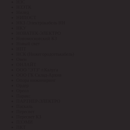
НЗС
НЗЭТК
Нилед
НИПОСТ
НКЗ /Электрокабель НН
НКУ
НОВАТЕК-ЭЛЕКТРО
Новомосковский КЗ
Новый свет
НПТ
НСК (Нижегородсетькабель)
Овен
ОНЛАЙТ
ООО "ЭТЗ" г.Калуга
ООО ГК Склад-Архив
Опора инжиниринг
Ордер
Ореол
Паракс
ПАРТНЕР-ЭЛЕКТРО
Паскаль
Пересвет
Пересвет КЗ
ПЗЭМИ
ПКТ