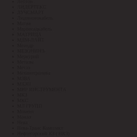
Лептон
ЛИДЕРТЕКС
ЛУЧСМАРТ
Людиновокабель
Магна
Марпосадкабель
МАТРИЦА
МДМ-ЛАЙТ
Меандр
МЕЗОНИНЪ
Меркурий
Метизы
Метэл
Механотроника
МЗВА
МЗЭП
МИР ИНСТРУМЕНТА
МКЗ
МКС
МЛ ГРУПП
Момент
Монэл
Нева
Нева-Транс Комплект
Нефтегорский КЗ ( НКЗ)