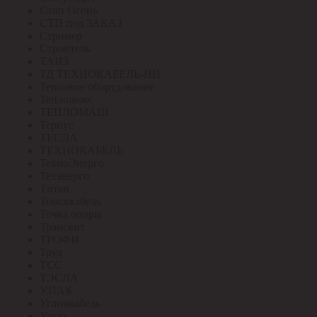
Стоп Огонь
СТП под ЗАКАЗ
Стример
Строитель
ТАИЗ
ТД ТЕХНОКАБЕЛЬ-НН
Тепловое оборудование
Теплолюкс
ТЕПЛОМАШ
Тернус
ТЕСЛА
ТЕХНОКАБЕЛЬ
ТехноЭнерго
Техэнерго
Титан
Томсккабель
Точка опоры
Трансвит
ТРОФИ
Труд
ТСС
ТЭСЛА
У.ПАК
Угличкабель
Узола