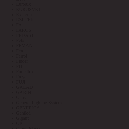
Eurolux
EUROSVET
Extherm
EZETEK
FA
FAROS
FEDAST
Felo
FEMAN
Feron
Ferrol
Finder
FIT
Fortisflex
Freya
FUJI
GALAD
GARIN
Gauss
General Lighting Systems
GENERICA
Geniled
Gigant
GP
Grand Meyer