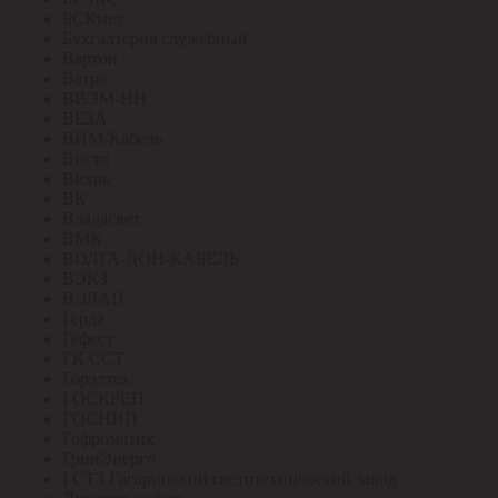
БСКмет
Бухгалтерия служебный
Вартон
Ватра
ВВЭМ-НН
ВЕЗА
ВИМ-Кабель
Вистл
Вихрь
ВК
Владасвет
ВМК
ВОЛГА-ДОН-КАБЕЛЬ
ВЭКЗ
ВЭЛАН
Герда
Гефест
ГК ССТ
Горэлтех
ГОСКРЕП
ГОСНИП
Гофроматик
ГринЭнерго
ГСТЗ Гагаринский светотехнический завод