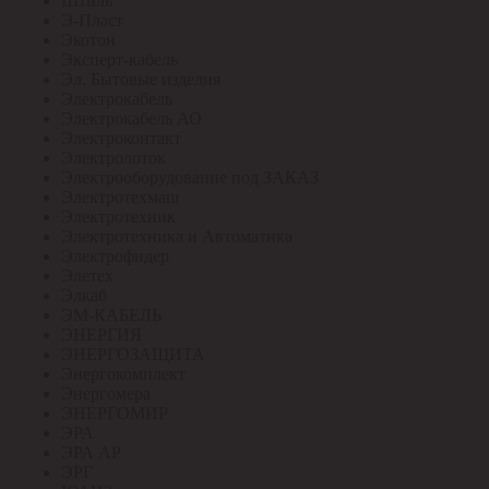
Штиль
Э-Пласт
Экотон
Эксперт-кабель
Эл. Бытовые изделия
Электрокабель
Электрокабель АО
Электроконтакт
Электролоток
Электрооборудование под ЗАКАЗ
Электротехмаш
Электротехник
Электротехника и Автоматика
Электрофидер
Элетех
Элкаб
ЭМ-КАБЕЛЬ
ЭНЕРГИЯ
ЭНЕРГОЗАЩИТА
Энергокомплект
Энергомера
ЭНЕРГОМИР
ЭРА
ЭРА АР
ЭРГ