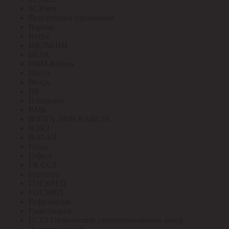
БСКмет
Бухгалтерия служебный
Вартон
Ватра
ВВЭМ-НН
ВЕЗА
ВИМ-Кабель
Вистл
Вихрь
ВК
Владасвет
ВМК
ВОЛГА-ДОН-КАБЕЛЬ
ВЭКЗ
ВЭЛАН
Герда
Гефест
ГК ССТ
Горэлтех
ГОСКРЕП
ГОСНИП
Гофроматик
ГринЭнерго
ГСТЗ Гагаринский светотехнический завод