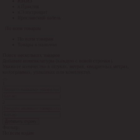
ЮАИЗ
я.Практик
я.Электрощит
Ярославский кабель
По всем товарам
По всем товарам
Товары в наличии
Поиск нескольких товаров
Добавьте номенклатуры (каждую с новой строчки).
Укажите количество в штуках, метрах, квадратных метрах,
килограммах, упаковках или комплектах.
1
2
Добавить строку
Фильтр:
По всем кодам