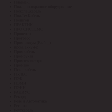
Плазма-Т
Пожарно-охранное оборудование
Пожспецкабель
ПожТехКабель
Полигон
ПРАКТИК
ПРО СИСТЕМС
Провенто
Прогресс
Пром. аккум (Выбор)
пром. аккум-р
Промкабель
Промрукав
Промтехэлектро
Промэко
Псковкабель
ПУЛЬС
ПЭК
ПЭМИ
ПЭНН
РАДИУС
Рекорд
Реле и Автоматика
Ресанта
Реуткабель