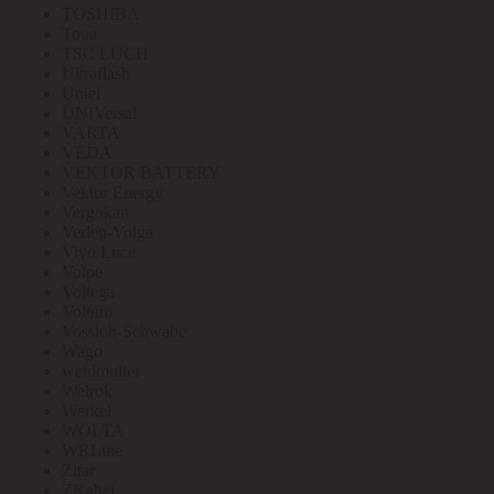
TOSHIBA
Toua
TSC LUCH
Ultraflash
Uniel
UNIVersal
VARTA
VEDA
VEKTOR BATTERY
Vektor Energy
Vergokan
Verlen-Volga
Vivo Luce
Volpe
Voltega
Voltum
Vossloh-Schwabe
Wago
weidmuller
Welrok
Werkel
WOLTA
WRLine
Zitar
ZKabel