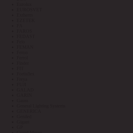
Eurolux
EUROSVET
Extherm
EZETEK
FA
FAROS
FEDAST
Felo
FEMAN
Feron
Ferrol
Finder
FIT
Fortisflex
Freya
FUJI
GALAD
GARIN
Gauss
General Lighting Systems
GENERICA
Geniled
Gigant
GP
Grand Meyer