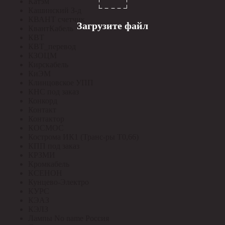
Катэм
Кашинский З-д
КВАНТ счетчик
Загрузите файл
КвантКабель
КВТ
КВТ_перевод
КЗОЦМ
Кирскабель
КиЭМ
Клинцовское УПП
КНС под заказ
Конкорд
Контакт
Контактор
КОСМОС
Кострома ИК1 (Транс-ры Т0,66)
КПП под заказ
КРЗМИ
Кромкабель
КСЕНОН
Кунцево-Электро
КУРС
КЭАЗ
КЭЛЗ
Лампы No name Россия