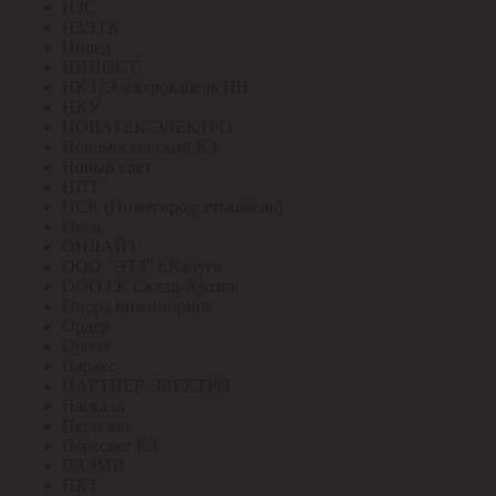
НЗС
НЗЭТК
Нилед
НИПОСТ
НКЗ /Электрокабель НН
НКУ
НОВАТЕК-ЭЛЕКТРО
Новомосковский КЗ
Новый свет
НПТ
НСК (Нижегородсетькабель)
Овен
ОНЛАЙТ
ООО "ЭТЗ" г.Калуга
ООО ГК Склад-Архив
Опора инжиниринг
Ордер
Ореол
Паракс
ПАРТНЕР-ЭЛЕКТРО
Паскаль
Пересвет
Пересвет КЗ
ПЗЭМИ
ПКТ