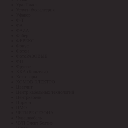
УралПласт
Услуги бухгалтерия
Уфакор
Ф-Т
ФА
ФАZА
Фабер
ФЕРЕКС
Фокус
Фотон
ФотоРАЗОВЫЕ
ФП
Фрунзе
ХКА (Кольчуга)
Хозтовары
ХОМОВ ЭЛЕКТРО
Цветлит
Центр кабельных технологий
Центркабель
Циркон
ЦМО
ЧЕТЫРЕ СЕЗОНА
Чувашкабель
ЧУП Элект Белтиз