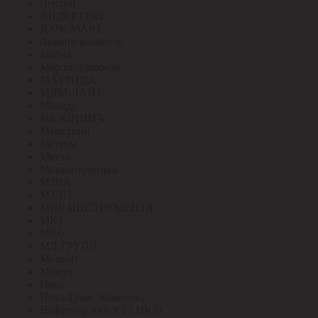
Лептон
ЛИДЕРТЕКС
ЛУЧСМАРТ
Людиновокабель
Магна
Марпосадкабель
МАТРИЦА
МДМ-ЛАЙТ
Меандр
МЕЗОНИНЪ
Меркурий
Метизы
Метэл
Механотроника
МЗВА
МЗЭП
МИР ИНСТРУМЕНТА
МКЗ
МКС
МЛ ГРУПП
Момент
Монэл
Нева
Нева-Транс Комплект
Нефтегорский КЗ ( НКЗ)