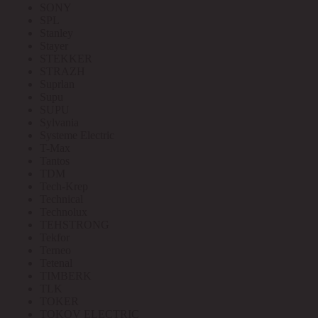
SONY
SPL
Stanley
Stayer
STEKKER
STRAZH
Suprlan
Supu
SUPU
Sylvania
Systeme Electric
T-Max
Tantos
TDM
Tech-Krep
Technical
Technolux
TEHSTRONG
Tekfor
Terneo
Tetenal
TIMBERK
TLK
TOKER
TOKOV ELECTRIC