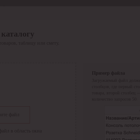
Отдел продаж
8 800 6000-600
Каталог
Акции
 каталогу
Сервис
товаров, таблицу или смету.
Инструкция по работе
с сервисом
Оплата
Сервис ЭДО
Сервис ИТС-КА
Пример файла
Сервис API
Загружаемый файл долже
Контакты
О компании
столбцов, где первый ст
Вход
Регистрация
товара, второй столбец 
количество запросов 50.
Крупнейший поставщик электро-технической продукции в
ите файл
России
Найти
файл в область окна
Искать по всем разделам