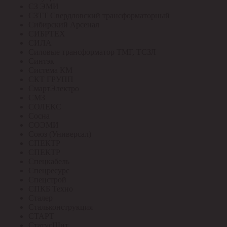
СЗ ЭМИ
СЗТТ Свердловский трансформаторный
Сибирский Арсенал
СИБРТЕХ
СИЛА
Силовые трансформатор ТМГ, ТСЗЛ
Синтэк
Система КМ
СКТ ГРУПП
СмартЭлектро
СМЗ
СОЛЕКС
Сосна
СОЭМИ
Союз (Универсал)
СПЕКТР
СПЕКТР
Спецкабель
Спецресурс
Спецстрой
СПКБ Техно
Сталер
Стальконструкция
СТАРТ
СтатусЩит