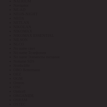
NATRIUM
Navigator
NE-AD
NEON-NIGHT
NEOX
NETLAN
NIKOLAN
NIKOMAX
NIKOMAX ESSENTIAL
NILSON
NLCO
No name свет
No name Телефония
No name Элементы питания
Noname SDS
Northcliffe
OBO Bettermann
OEZ
OGM
Omron
ONI
Opticell
ORGANIDE
OSRAM
OSTEC