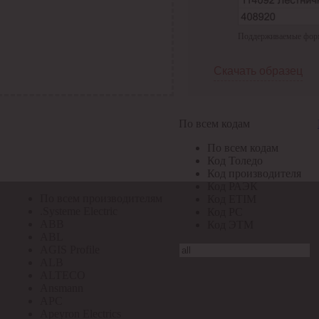
По всем кодам
Поддерживаемые формат
По всем кодам
Код Толедо
Код производителя
Скачать образец
Код РАЭК
Код ETIM
Код РС
Код ЭТМ
По всем кодам
Прочие
По всем кодам
По всем производителям
Код Толедо
Код производителя
Код РАЭК
По всем производителям
Код ETIM
.Systeme Electric
Код РС
ABB
Код ЭТМ
ABL
AGIS Profile
ALB
ALTECO
Ansmann
APC
Apeyron Electrics