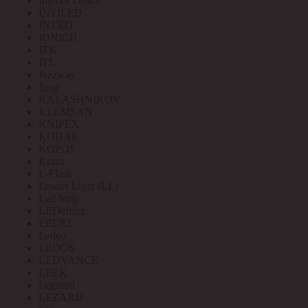
Interior Office
INTILED
INTRO
IONICH
ITK
ITL
Jazzway
Jung
KALASHNIKOV
KLEMSAN
KNIPEX
KODAK
KOPOS
Kranz
L-Flash
Leader Light (LL)
Led Strip
LEDeffect
LEDEL
Ledeo
LEDOS
LEDVANCE
LEEK
Legrand
LEZARD