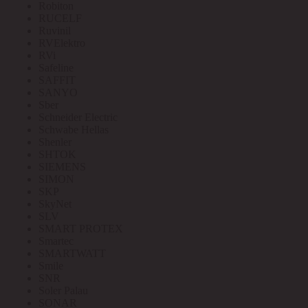
Robiton
RUCELF
Ruvinil
RVElektro
RVi
Safeline
SAFFIT
SANYO
Sber
Schneider Electric
Schwabe Hellas
Shenler
SHTOK
SIEMENS
SIMON
SKP
SkyNet
SLV
SMART PROTEX
Smartec
SMARTWATT
Smile
SNR
Soler Palau
SONAR