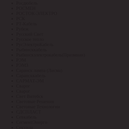
Росдюбель
РОСМЕН
РОСТОК-ЭЛЕКТРО
РСК
РТ-Кабель
Рубеж
Русский Свет
Русское тепло
РусЭлектроКабель
Рыбинсккабель
Рыбинскэлектрокабель(Призмиан)
РЭМ
РЭМЗ
Саранск лампа (Лисма)
Сарансккабель
САРМАТ-ЭМ
Сварог
Сварог
Свет Витебск
Световые Решения
Световые Технологии
СДСПЛАСТ
Севкабель
СегментЭнерго
Секунда