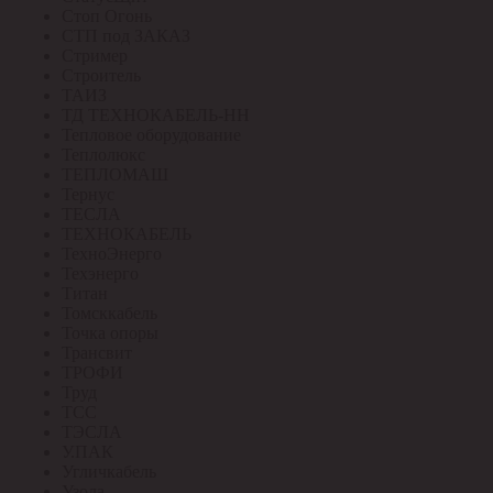
Стоп Огонь
СТП под ЗАКАЗ
Стример
Строитель
ТАИЗ
ТД ТЕХНОКАБЕЛЬ-НН
Тепловое оборудование
Теплолюкс
ТЕПЛОМАШ
Тернус
ТЕСЛА
ТЕХНОКАБЕЛЬ
ТехноЭнерго
Техэнерго
Титан
Томсккабель
Точка опоры
Трансвит
ТРОФИ
Труд
ТСС
ТЭСЛА
У.ПАК
Угличкабель
Узола