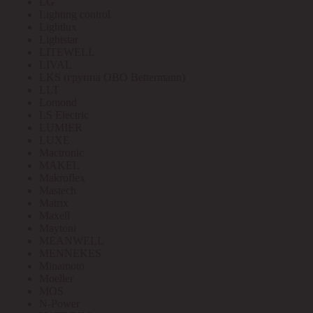
LG
Lighting control
Lightlux
Lightstar
LITEWELL
LIVAL
LKS (группа OBO Bettermann)
LLT
Lomond
LS Electric
LUMIER
LUXE
Mactronic
MAKEL
Makroflex
Mastech
Matrix
Maxell
Maytoni
MEANWELL
MENNEKES
Minamoto
Moeller
MOS
N-Power