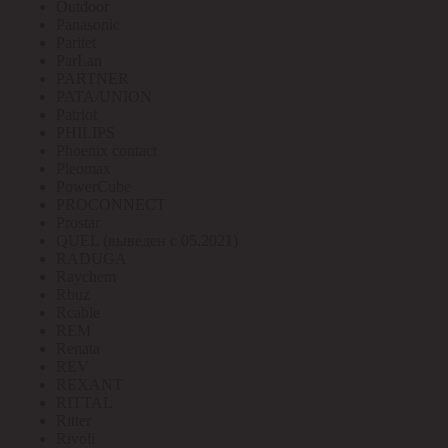
Outdoor
Panasonic
Paritet
ParLan
PARTNER
PATA/UNION
Patriot
PHILIPS
Phoenix contact
Pleomax
PowerCube
PROCONNECT
Prostar
QUEL (выведен с 05.2021)
RADUGA
Raychem
Rbuz
Rcable
REM
Renata
REV
REXANT
RITTAL
Ritter
Rivoli