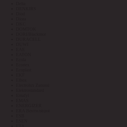
Delta
DENKIRS
Diod
Diora
DKC
DOMTOK
DORI/Blackmor
DURACELL
DUWI
EAE
EATON
Ecola
Econex
Ecoplast
EKF
Elbox
Electrolux Zanussi
Elektrostandard
Emafyl
EMAS
ENERGIZER
ERA Вентиляция
ESB
ESEN
ETA