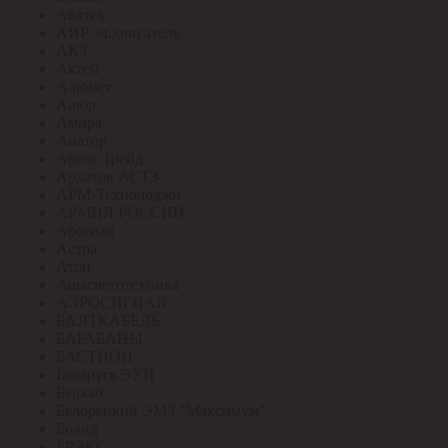
Аватех
АИР эл.двигатель
АКЗ
Актей
Алюмет
Алюр
Амира
Апатор
Аргос Трейд
Ардатов АСТЗ
АРМ-Технолоджи
АРМИЯ РОССИИ
Арсенал
Астра
Атон
Ашасветотехника
АЭРОСИГНАЛ
БАЛТКАБЕЛЬ
БАРАБАНЫ
БАСТИОН
Беларусь ЭУИ
Белкаб
Белорецкий ЭМЗ "Максимум"
Болид
БРЭКС