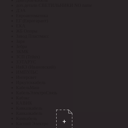
Дмитров-кабель
доп.детали СВЕТИЛЬНИКИ NO name
ДЭА
Евроавтоматика
ЕГ (Еврогарант)
ЕКА
ЖБ Опоры
Завод Пластмасс
Заря
Зебра
ЗКМК
ЗСП (Trilux)
ЗЭТАРУС
ИвКЗ (Ивановский)
ИМПУЛЬС
Интерсвет
Иркутсккабель
КабельМаш
КабельЭлектроСвязь
Кабэкс
КАВИК
Кавказкабель
Кавказкабель
Камкабель
Каспий Электро