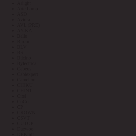
Arlight
Arte Lamp
ASD
Aviora
AVL (PRE)
AY-KA
Ballu
Bironi
BLV
BS
Bticino
Bylectrica
Cabeus
Cablexpert
Camelion
CHIKU
CHINT
Citel
CoCo
CP
CROWN
CSVT
CUTOP
Daewoo
DEKraft