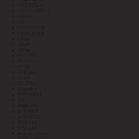
GREATFLEX
GREEN APPLE
Greenel
GT
GUSI Electric
Halla lighting
Haupa
Hegel
Helvar
HENSEL
Hi-Watt
Hintek
Hofmann
Horoz
HUTER
Hyperline
HYUNDAI
IEK
Image Art
IN HOME
INNOLUX
INSTALL
INSTART
Interior Electric