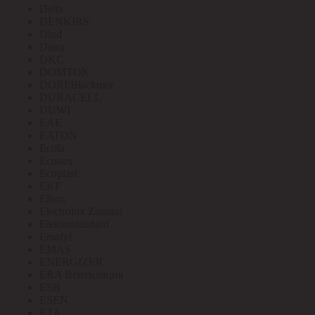
Delta
DENKIRS
Diod
Diora
DKC
DOMTOK
DORI/Blackmor
DURACELL
DUWI
EAE
EATON
Ecola
Econex
Ecoplast
EKF
Elbox
Electrolux Zanussi
Elektrostandard
Emafyl
EMAS
ENERGIZER
ERA Вентиляция
ESB
ESEN
ETA