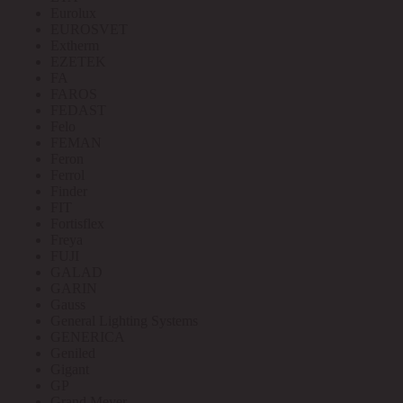
Eurolux
EUROSVET
Extherm
EZETEK
FA
FAROS
FEDAST
Felo
FEMAN
Feron
Ferrol
Finder
FIT
Fortisflex
Freya
FUJI
GALAD
GARIN
Gauss
General Lighting Systems
GENERICA
Geniled
Gigant
GP
Grand Meyer