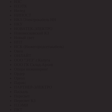
НЗС
НЗЭТК
Нилед
НИПОСТ
НКЗ /Электрокабель НН
НКУ
НОВАТЕК-ЭЛЕКТРО
Новомосковский КЗ
Новый свет
НПТ
НСК (Нижегородсетькабель)
Овен
ОНЛАЙТ
ООО "ЭТЗ" г.Калуга
ООО ГК Склад-Архив
Опора инжиниринг
Ордер
Ореол
Паракс
ПАРТНЕР-ЭЛЕКТРО
Паскаль
Пересвет
Пересвет КЗ
ПЗЭМИ
ПКТ