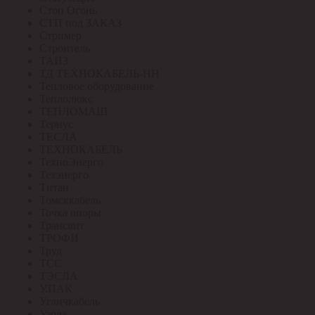
Стоп Огонь
СТП под ЗАКАЗ
Стример
Строитель
ТАИЗ
ТД ТЕХНОКАБЕЛЬ-НН
Тепловое оборудование
Теплолюкс
ТЕПЛОМАШ
Тернус
ТЕСЛА
ТЕХНОКАБЕЛЬ
ТехноЭнерго
Техэнерго
Титан
Томсккабель
Точка опоры
Трансвит
ТРОФИ
Труд
ТСС
ТЭСЛА
У.ПАК
Угличкабель
Узола