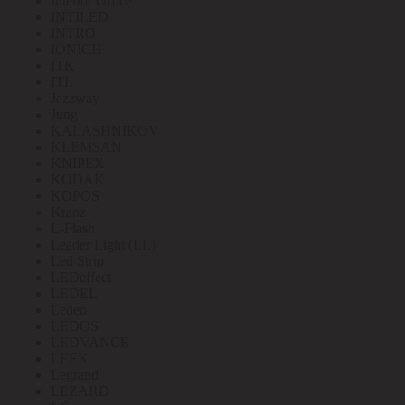
Interior Office
INTILED
INTRO
IONICH
ITK
ITL
Jazzway
Jung
KALASHNIKOV
KLEMSAN
KNIPEX
KODAK
KOPOS
Kranz
L-Flash
Leader Light (LL)
Led Strip
LEDeffect
LEDEL
Ledeo
LEDOS
LEDVANCE
LEEK
Legrand
LEZARD