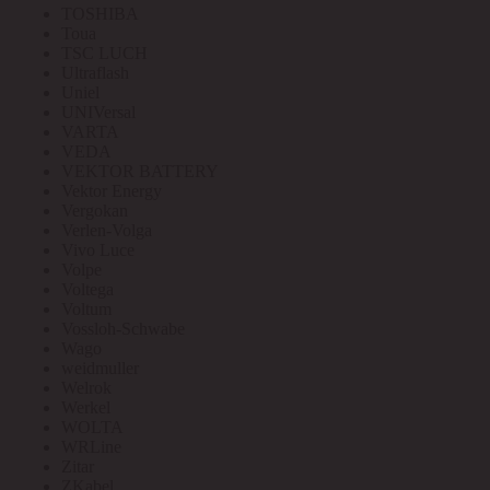
TOSHIBA
Toua
TSC LUCH
Ultraflash
Uniel
UNIVersal
VARTA
VEDA
VEKTOR BATTERY
Vektor Energy
Vergokan
Verlen-Volga
Vivo Luce
Volpe
Voltega
Voltum
Vossloh-Schwabe
Wago
weidmuller
Welrok
Werkel
WOLTA
WRLine
Zitar
ZKabel