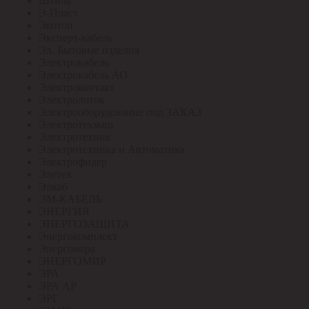
Штиль
Э-Пласт
Экотон
Эксперт-кабель
Эл. Бытовые изделия
Электрокабель
Электрокабель АО
Электроконтакт
Электролоток
Электрооборудование под ЗАКАЗ
Электротехмаш
Электротехник
Электротехника и Автоматика
Электрофидер
Элетех
Элкаб
ЭМ-КАБЕЛЬ
ЭНЕРГИЯ
ЭНЕРГОЗАЩИТА
Энергокомплект
Энергомера
ЭНЕРГОМИР
ЭРА
ЭРА АР
ЭРГ