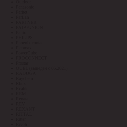
Outdoor
Panasonic
Paritet
ParLan
PARTNER
PATA/UNION
Patriot
PHILIPS
Phoenix contact
Pleomax
PowerCube
PROCONNECT
Prostar
QUEL (выведен с 05.2021)
RADUGA
Raychem
Rbuz
Rcable
REM
Renata
REV
REXANT
RITTAL
Ritter
Rivoli