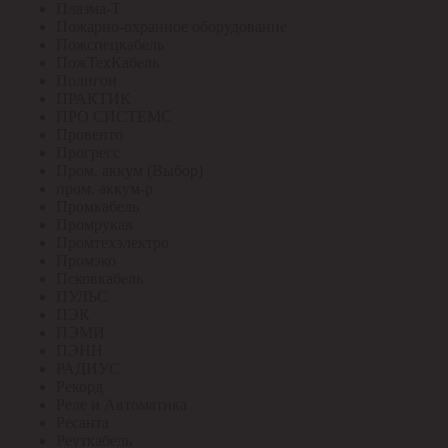
Плазма-Т
Пожарно-охранное оборудование
Пожспецкабель
ПожТехКабель
Полигон
ПРАКТИК
ПРО СИСТЕМС
Провенто
Прогресс
Пром. аккум (Выбор)
пром. аккум-р
Промкабель
Промрукав
Промтехэлектро
Промэко
Псковкабель
ПУЛЬС
ПЭК
ПЭМИ
ПЭНН
РАДИУС
Рекорд
Реле и Автоматика
Ресанта
Реуткабель