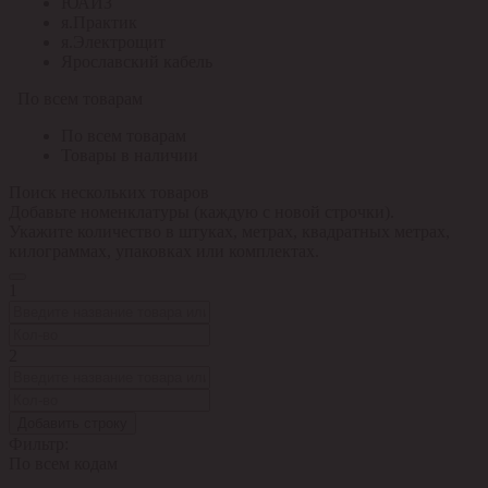
ЮАИЗ
я.Практик
я.Электрощит
Ярославский кабель
По всем товарам
По всем товарам
Товары в наличии
Поиск нескольких товаров
Добавьте номенклатуры (каждую с новой строчки).
Укажите количество в штуках, метрах, квадратных метрах,
килограммах, упаковках или комплектах.
1
2
Добавить строку
Фильтр:
По всем кодам