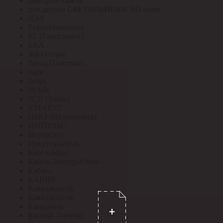
Дмитров-кабель
доп.детали СВЕТИЛЬНИКИ NO name
ДЭА
Евроавтоматика
ЕГ (Еврогарант)
ЕКА
ЖБ Опоры
Завод Пластмасс
Заря
Зебра
ЗКМК
ЗСП (Trilux)
ЗЭТАРУС
ИвКЗ (Ивановский)
ИМПУЛЬС
Интерсвет
Иркутсккабель
КабельМаш
КабельЭлектроСвязь
Кабэкс
КАВИК
Кавказкабель
Кавказкабель
Камкабель
Каспий Электро