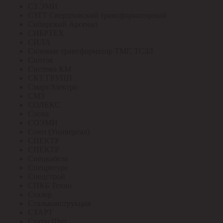
СЗ ЭМИ
СЗТТ Свердловский трансформаторный
Сибирский Арсенал
СИБРТЕХ
СИЛА
Силовые трансформатор ТМГ, ТСЗЛ
Синтэк
Система КМ
СКТ ГРУПП
СмартЭлектро
СМЗ
СОЛЕКС
Сосна
СОЭМИ
Союз (Универсал)
СПЕКТР
СПЕКТР
Спецкабель
Спецресурс
Спецстрой
СПКБ Техно
Сталер
Стальконструкция
СТАРТ
СтатусЩит