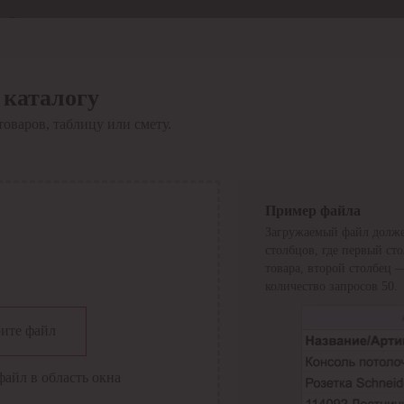
Отдел продаж
8 800 6000-600
Каталог
Акции
 каталогу
Сервис
товаров, таблицу или смету.
Инструкция по работе
с сервисом
Оплата
Сервис ЭДО
Сервис ИТС-КА
Пример файла
Сервис API
Загружаемый файл долже
Контакты
О компании
столбцов, где первый ст
Вход
Регистрация
товара, второй столбец 
количество запросов 50.
Крупнейший поставщик электро-технической продукции в
ите файл
России
Найти
файл в область окна
Искать по всем разделам