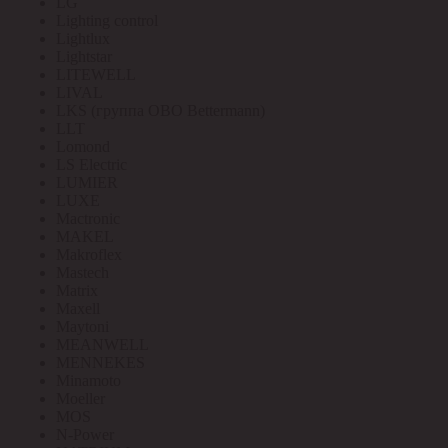
LG
Lighting control
Lightlux
Lightstar
LITEWELL
LIVAL
LKS (группа OBO Bettermann)
LLT
Lomond
LS Electric
LUMIER
LUXE
Mactronic
MAKEL
Makroflex
Mastech
Matrix
Maxell
Maytoni
MEANWELL
MENNEKES
Minamoto
Moeller
MOS
N-Power