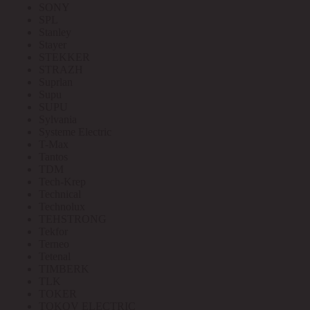
SONY
SPL
Stanley
Stayer
STEKKER
STRAZH
Suprlan
Supu
SUPU
Sylvania
Systeme Electric
T-Max
Tantos
TDM
Tech-Krep
Technical
Technolux
TEHSTRONG
Tekfor
Terneo
Tetenal
TIMBERK
TLK
TOKER
TOKOV ELECTRIC