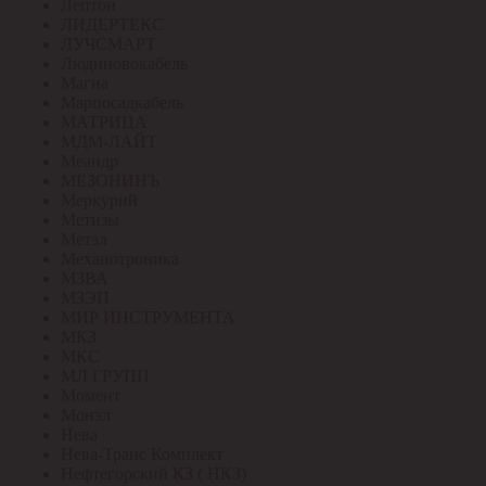
Лептон
ЛИДЕРТЕКС
ЛУЧСМАРТ
Людиновокабель
Магна
Марпосадкабель
МАТРИЦА
МДМ-ЛАЙТ
Меандр
МЕЗОНИНЪ
Меркурий
Метизы
Метэл
Механотроника
МЗВА
МЗЭП
МИР ИНСТРУМЕНТА
МКЗ
МКС
МЛ ГРУПП
Момент
Монэл
Нева
Нева-Транс Комплект
Нефтегорский КЗ ( НКЗ)