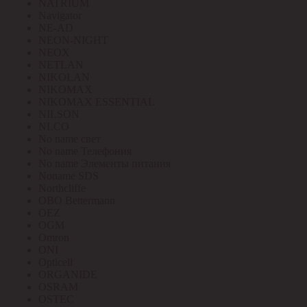
NATRIUM
Navigator
NE-AD
NEON-NIGHT
NEOX
NETLAN
NIKOLAN
NIKOMAX
NIKOMAX ESSENTIAL
NILSON
NLCO
No name свет
No name Телефония
No name Элементы питания
Noname SDS
Northcliffe
OBO Bettermann
OEZ
OGM
Omron
ONI
Opticell
ORGANIDE
OSRAM
OSTEC