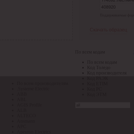
По всем кодам
Поддерживаемые формат
По всем кодам
Код Толедо
Код производителя
Скачать образец
Код РАЭК
Код ETIM
Код РС
Код ЭТМ
По всем кодам
Прочие
По всем кодам
По всем производителям
Код Толедо
Код производителя
Код РАЭК
По всем производителям
Код ETIM
.Systeme Electric
Код РС
ABB
Код ЭТМ
ABL
AGIS Profile
ALB
ALTECO
Ansmann
APC
Apeyron Electrics