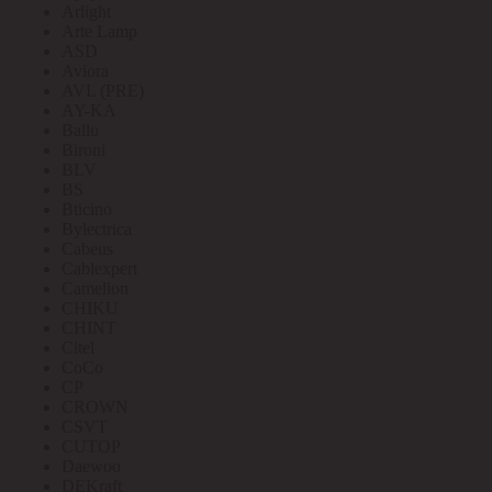
Arlight
Arte Lamp
ASD
Aviora
AVL (PRE)
AY-KA
Ballu
Bironi
BLV
BS
Bticino
Bylectrica
Cabeus
Cablexpert
Camelion
CHIKU
CHINT
Citel
CoCo
CP
CROWN
CSVT
CUTOP
Daewoo
DEKraft