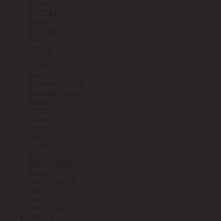
Robiton
RUCELF
Ruvinil
RVElektro
RVi
Safeline
SAFFIT
SANYO
Sber
Schneider Electric
Schwabe Hellas
Shenler
SHTOK
SIEMENS
SIMON
SKP
SkyNet
SLV
SMART PROTEX
Smartec
SMARTWATT
Smile
SNR
Soler Palau
SONAR