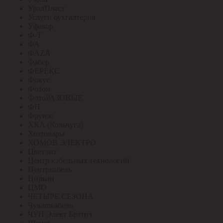
УралПласт
Услуги бухгалтерия
Уфакор
Ф-Т
ФА
ФАZА
Фабер
ФЕРЕКС
Фокус
Фотон
ФотоРАЗОВЫЕ
ФП
Фрунзе
ХКА (Кольчуга)
Хозтовары
ХОМОВ ЭЛЕКТРО
Цветлит
Центр кабельных технологий
Центркабель
Циркон
ЦМО
ЧЕТЫРЕ СЕЗОНА
Чувашкабель
ЧУП Элект Белтиз