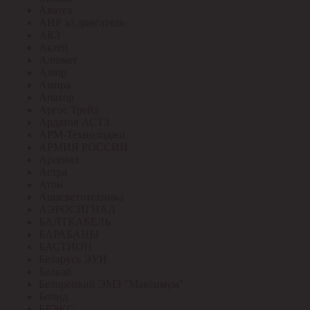
Аватех
АИР эл.двигатель
АКЗ
Актей
Алюмет
Алюр
Амира
Апатор
Аргос Трейд
Ардатов АСТЗ
АРМ-Технолоджи
АРМИЯ РОССИИ
Арсенал
Астра
Атон
Ашасветотехника
АЭРОСИГНАЛ
БАЛТКАБЕЛЬ
БАРАБАНЫ
БАСТИОН
Беларусь ЭУИ
Белкаб
Белорецкий ЭМЗ "Максимум"
Болид
БРЭКС