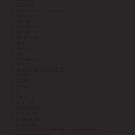
БСКмет
Бухгалтерия служебный
Вартон
Ватра
ВВЭМ-НН
ВЕЗА
ВИМ-Кабель
Вистл
Вихрь
ВК
Владасвет
ВМК
ВОЛГА-ДОН-КАБЕЛЬ
ВЭКЗ
ВЭЛАН
Герда
Гефест
ГК ССТ
Горэлтех
ГОСКРЕП
ГОСНИП
Гофроматик
ГринЭнерго
ГСТЗ Гагаринский светотехнический завод