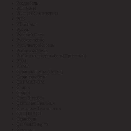
Росдюбель
РОСМЕН
РОСТОК-ЭЛЕКТРО
РСК
РТ-Кабель
Рубеж
Русский Свет
Русское тепло
РусЭлектроКабель
Рыбинсккабель
Рыбинскэлектрокабель(Призмиан)
РЭМ
РЭМЗ
Саранск лампа (Лисма)
Сарансккабель
САРМАТ-ЭМ
Сварог
Сварог
Свет Витебск
Световые Решения
Световые Технологии
СДСПЛАСТ
Севкабель
СегментЭнерго
Секунда