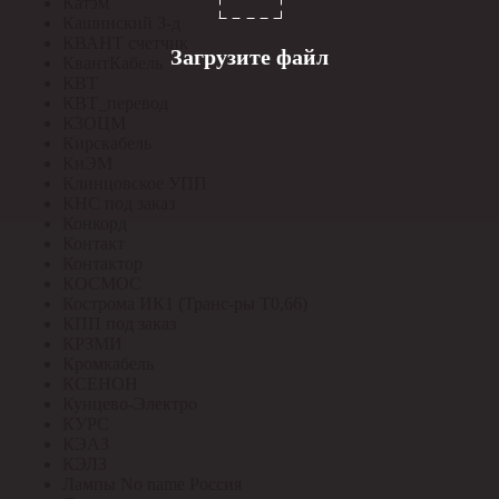
Катэм
Кашинский З-д
КВАНТ счетчик
Загрузите файл
КвантКабель
КВТ
КВТ_перевод
КЗОЦМ
Кирскабель
КиЭМ
Клинцовское УПП
КНС под заказ
Конкорд
Контакт
Контактор
КОСМОС
Кострома ИК1 (Транс-ры Т0,66)
КПП под заказ
КРЗМИ
Кромкабель
КСЕНОН
Кунцево-Электро
КУРС
КЭАЗ
КЭЛЗ
Лампы No name Россия