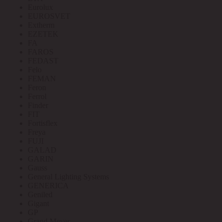
Eurolux
EUROSVET
Extherm
EZETEK
FA
FAROS
FEDAST
Felo
FEMAN
Feron
Ferrol
Finder
FIT
Fortisflex
Freya
FUJI
GALAD
GARIN
Gauss
General Lighting Systems
GENERICA
Geniled
Gigant
GP
Grand Meyer