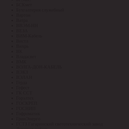
БСКмет
Бухгалтерия служебный
Вартон
Ватра
ВВЭМ-НН
ВЕЗА
ВИМ-Кабель
Вистл
Вихрь
ВК
Владасвет
ВМК
ВОЛГА-ДОН-КАБЕЛЬ
ВЭКЗ
ВЭЛАН
Герда
Гефест
ГК ССТ
Горэлтех
ГОСКРЕП
ГОСНИП
Гофроматик
ГринЭнерго
ГСТЗ Гагаринский светотехнический завод