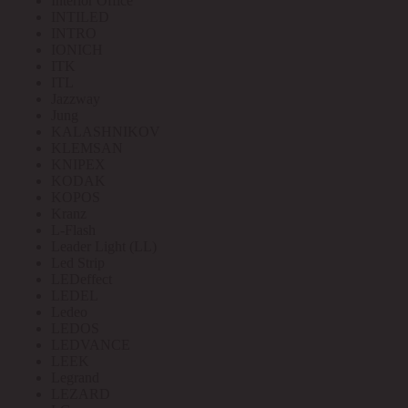
Interior Office
INTILED
INTRO
IONICH
ITK
ITL
Jazzway
Jung
KALASHNIKOV
KLEMSAN
KNIPEX
KODAK
KOPOS
Kranz
L-Flash
Leader Light (LL)
Led Strip
LEDeffect
LEDEL
Ledeo
LEDOS
LEDVANCE
LEEK
Legrand
LEZARD