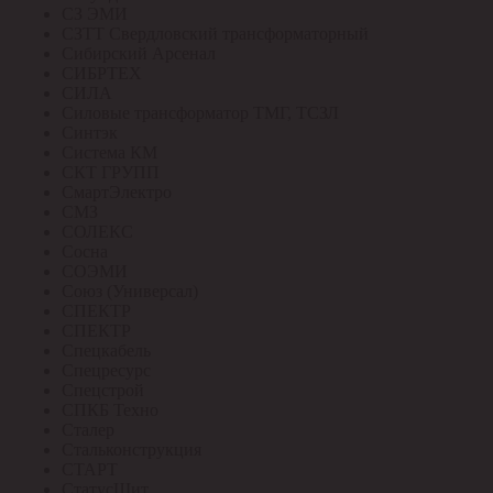
СЗ ЭМИ
СЗТТ Свердловский трансформаторный
Сибирский Арсенал
СИБРТЕХ
СИЛА
Силовые трансформатор ТМГ, ТСЗЛ
Синтэк
Система КМ
СКТ ГРУПП
СмартЭлектро
СМЗ
СОЛЕКС
Сосна
СОЭМИ
Союз (Универсал)
СПЕКТР
СПЕКТР
Спецкабель
Спецресурс
Спецстрой
СПКБ Техно
Сталер
Стальконструкция
СТАРТ
СтатусЩит