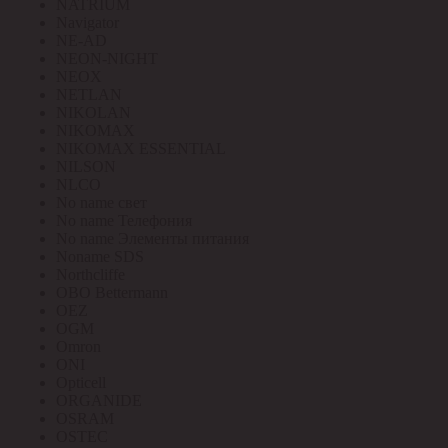
NATRIUM
Navigator
NE-AD
NEON-NIGHT
NEOX
NETLAN
NIKOLAN
NIKOMAX
NIKOMAX ESSENTIAL
NILSON
NLCO
No name свет
No name Телефония
No name Элементы питания
Noname SDS
Northcliffe
OBO Bettermann
OEZ
OGM
Omron
ONI
Opticell
ORGANIDE
OSRAM
OSTEC