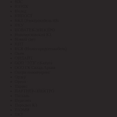
НЗС
НЗЭТК
Нилед
НИПОСТ
НКЗ /Электрокабель НН
НКУ
НОВАТЕК-ЭЛЕКТРО
Новомосковский КЗ
Новый свет
НПТ
НСК (Нижегородсетькабель)
Овен
ОНЛАЙТ
ООО "ЭТЗ" г.Калуга
ООО ГК Склад-Архив
Опора инжиниринг
Ордер
Ореол
Паракс
ПАРТНЕР-ЭЛЕКТРО
Паскаль
Пересвет
Пересвет КЗ
ПЗЭМИ
ПКТ