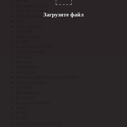
Катэм
Кашинский З-д
КВАНТ счетчик
Загрузите файл
КвантКабель
КВТ
КВТ_перевод
КЗОЦМ
Кирскабель
КиЭМ
Клинцовское УПП
КНС под заказ
Конкорд
Контакт
Контактор
КОСМОС
Кострома ИК1 (Транс-ры Т0,66)
КПП под заказ
КРЗМИ
Кромкабель
КСЕНОН
Кунцево-Электро
КУРС
КЭАЗ
КЭЛЗ
Лампы No name Россия