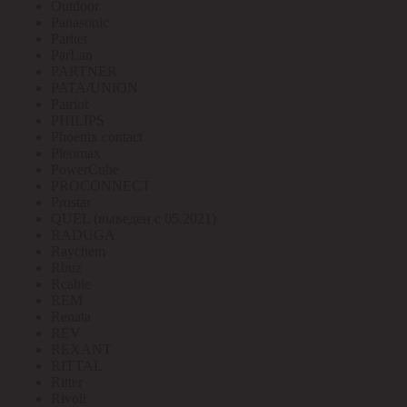
Outdoor
Panasonic
Paritet
ParLan
PARTNER
PATA/UNION
Patriot
PHILIPS
Phoenix contact
Pleomax
PowerCube
PROCONNECT
Prostar
QUEL (выведен с 05.2021)
RADUGA
Raychem
Rbuz
Rcable
REM
Renata
REV
REXANT
RITTAL
Ritter
Rivoli