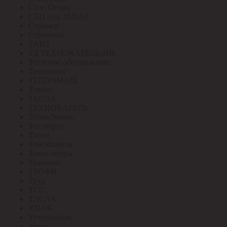
Стоп Огонь
СТП под ЗАКАЗ
Стример
Строитель
ТАИЗ
ТД ТЕХНОКАБЕЛЬ-НН
Тепловое оборудование
Теплолюкс
ТЕПЛОМАШ
Тернус
ТЕСЛА
ТЕХНОКАБЕЛЬ
ТехноЭнерго
Техэнерго
Титан
Томсккабель
Точка опоры
Трансвит
ТРОФИ
Труд
ТСС
ТЭСЛА
У.ПАК
Угличкабель
Узола