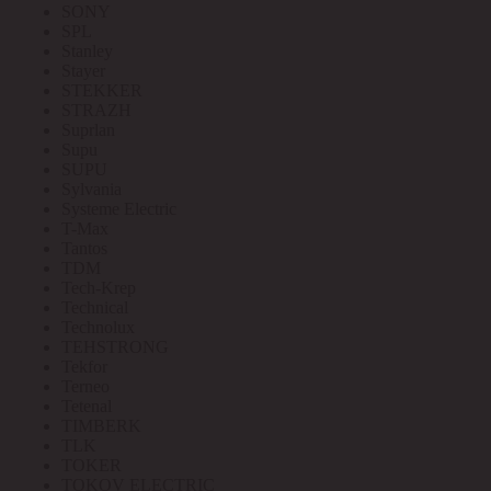
SONY
SPL
Stanley
Stayer
STEKKER
STRAZH
Suprlan
Supu
SUPU
Sylvania
Systeme Electric
T-Max
Tantos
TDM
Tech-Krep
Technical
Technolux
TEHSTRONG
Tekfor
Terneo
Tetenal
TIMBERK
TLK
TOKER
TOKOV ELECTRIC