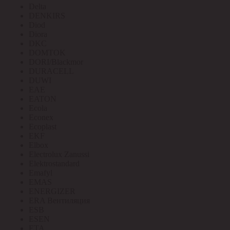
Delta
DENKIRS
Diod
Diora
DKC
DOMTOK
DORI/Blackmor
DURACELL
DUWI
EAE
EATON
Ecola
Econex
Ecoplast
EKF
Elbox
Electrolux Zanussi
Elektrostandard
Emafyl
EMAS
ENERGIZER
ERA Вентиляция
ESB
ESEN
ETA