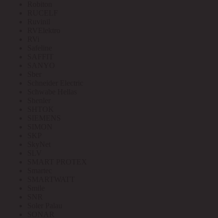
Robiton
RUCELF
Ruvinil
RVElektro
RVi
Safeline
SAFFIT
SANYO
Sber
Schneider Electric
Schwabe Hellas
Shenler
SHTOK
SIEMENS
SIMON
SKP
SkyNet
SLV
SMART PROTEX
Smartec
SMARTWATT
Smile
SNR
Soler Palau
SONAR