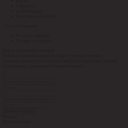
ЮАИЗ
я.Практик
я.Электрощит
Ярославский кабель
По всем товарам
По всем товарам
Товары в наличии
Поиск нескольких товаров
Добавьте номенклатуры (каждую с новой строчки).
Укажите количество в штуках, метрах, квадратных метрах,
килограммах, упаковках или комплектах.
1
2
Добавить строку
Фильтр:
По всем кодам