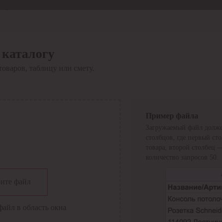
Отдел продаж
8 800 6000-600
Каталог
Акции
 каталогу
Сервис
товаров, таблицу или смету.
Инструкция по работе
с сервисом
Оплата
Сервис ЭДО
Сервис ИТС-КА
Пример файла
Сервис API
Загружаемый файл долже
Контакты
О компании
столбцов, где первый ст
Вход
Регистрация
товара, второй столбец 
количество запросов 50.
Крупнейший поставщик электро-технической продукции в
ите файл
России
Найти
файл в область окна
Искать по всем разделам