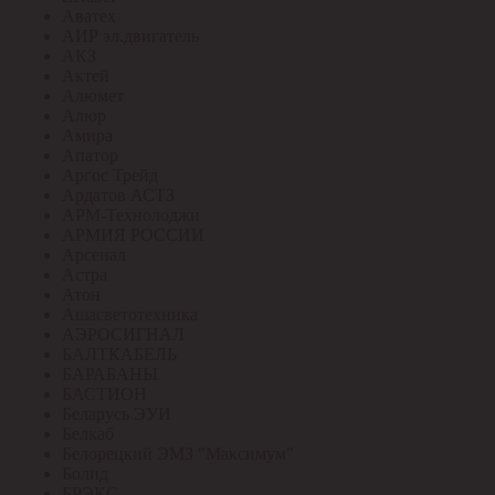
Аватех
АИР эл.двигатель
АКЗ
Актей
Алюмет
Алюр
Амира
Апатор
Аргос Трейд
Ардатов АСТЗ
АРМ-Технолоджи
АРМИЯ РОССИИ
Арсенал
Астра
Атон
Ашасветотехника
АЭРОСИГНАЛ
БАЛТКАБЕЛЬ
БАРАБАНЫ
БАСТИОН
Беларусь ЭУИ
Белкаб
Белорецкий ЭМЗ "Максимум"
Болид
БРЭКС