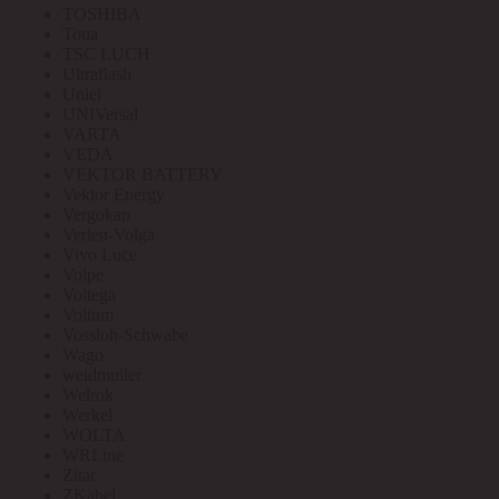
TOSHIBA
Toua
TSC LUCH
Ultraflash
Uniel
UNIVersal
VARTA
VEDA
VEKTOR BATTERY
Vektor Energy
Vergokan
Verlen-Volga
Vivo Luce
Volpe
Voltega
Voltum
Vossloh-Schwabe
Wago
weidmuller
Welrok
Werkel
WOLTA
WRLine
Zitar
ZKabel