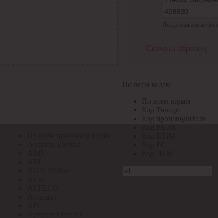
По всем кодам
Поддерживаемые формат
По всем кодам
Код Толедо
Код производителя
Скачать образец
Код РАЭК
Код ETIM
Код РС
Код ЭТМ
По всем кодам
Прочие
По всем кодам
По всем производителям
Код Толедо
Код производителя
Код РАЭК
По всем производителям
Код ETIM
.Systeme Electric
Код РС
ABB
Код ЭТМ
ABL
AGIS Profile
ALB
ALTECO
Ansmann
APC
Apeyron Electrics