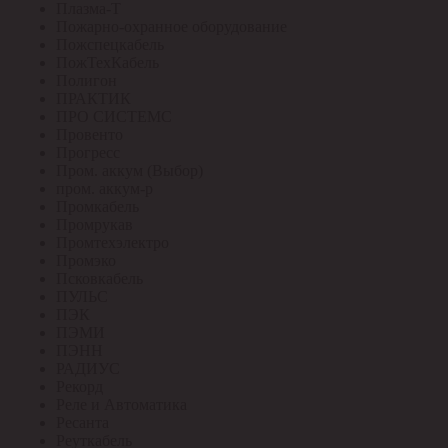
Плазма-Т
Пожарно-охранное оборудование
Пожспецкабель
ПожТехКабель
Полигон
ПРАКТИК
ПРО СИСТЕМС
Провенто
Прогресс
Пром. аккум (Выбор)
пром. аккум-р
Промкабель
Промрукав
Промтехэлектро
Промэко
Псковкабель
ПУЛЬС
ПЭК
ПЭМИ
ПЭНН
РАДИУС
Рекорд
Реле и Автоматика
Ресанта
Реуткабель