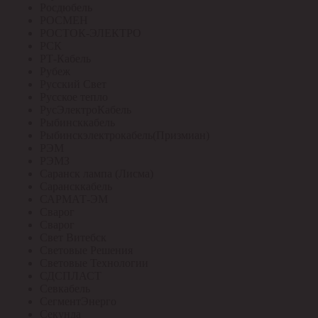
Росдюбель
РОСМЕН
РОСТОК-ЭЛЕКТРО
РСК
РТ-Кабель
Рубеж
Русский Свет
Русское тепло
РусЭлектроКабель
Рыбинсккабель
Рыбинскэлектрокабель(Призмиан)
РЭМ
РЭМЗ
Саранск лампа (Лисма)
Сарансккабель
САРМАТ-ЭМ
Сварог
Сварог
Свет Витебск
Световые Решения
Световые Технологии
СДСПЛАСТ
Севкабель
СегментЭнерго
Секунда