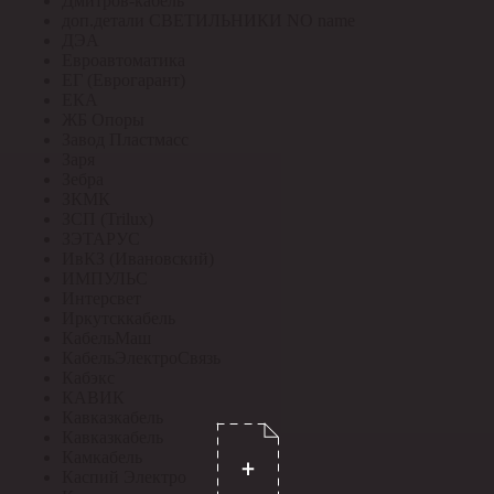
Дмитров-кабель
доп.детали СВЕТИЛЬНИКИ NO name
ДЭА
Евроавтоматика
ЕГ (Еврогарант)
ЕКА
ЖБ Опоры
Завод Пластмасс
Заря
Зебра
ЗКМК
ЗСП (Trilux)
ЗЭТАРУС
ИвКЗ (Ивановский)
ИМПУЛЬС
Интерсвет
Иркутсккабель
КабельМаш
КабельЭлектроСвязь
Кабэкс
КАВИК
Кавказкабель
Кавказкабель
Камкабель
Каспий Электро