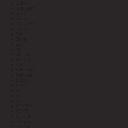
Arlight
Arte Lamp
ASD
Aviora
AVL (PRE)
AY-KA
Ballu
Bironi
BLV
BS
Bticino
Bylectrica
Cabeus
Cablexpert
Camelion
CHIKU
CHINT
Citel
CoCo
CP
CROWN
CSVT
CUTOP
Daewoo
DEKraft