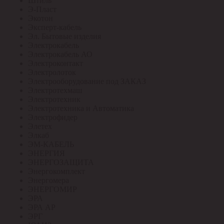
Штиль
Э-Пласт
Экотон
Эксперт-кабель
Эл. Бытовые изделия
Электрокабель
Электрокабель АО
Электроконтакт
Электролоток
Электрооборудование под ЗАКАЗ
Электротехмаш
Электротехник
Электротехника и Автоматика
Электрофидер
Элетех
Элкаб
ЭМ-КАБЕЛЬ
ЭНЕРГИЯ
ЭНЕРГОЗАЩИТА
Энергокомплект
Энергомера
ЭНЕРГОМИР
ЭРА
ЭРА АР
ЭРГ