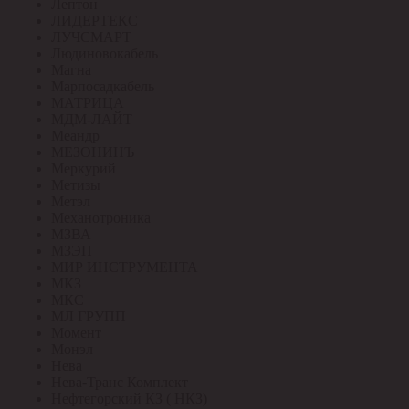
Лептон
ЛИДЕРТЕКС
ЛУЧСМАРТ
Людиновокабель
Магна
Марпосадкабель
МАТРИЦА
МДМ-ЛАЙТ
Меандр
МЕЗОНИНЪ
Меркурий
Метизы
Метэл
Механотроника
МЗВА
МЗЭП
МИР ИНСТРУМЕНТА
МКЗ
МКС
МЛ ГРУПП
Момент
Монэл
Нева
Нева-Транс Комплект
Нефтегорский КЗ ( НКЗ)