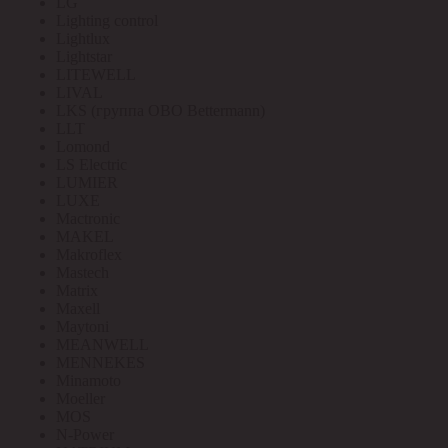
LG
Lighting control
Lightlux
Lightstar
LITEWELL
LIVAL
LKS (группа OBO Bettermann)
LLT
Lomond
LS Electric
LUMIER
LUXE
Mactronic
MAKEL
Makroflex
Mastech
Matrix
Maxell
Maytoni
MEANWELL
MENNEKES
Minamoto
Moeller
MOS
N-Power