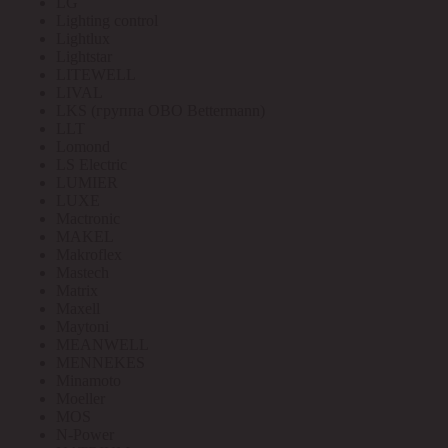
LG
Lighting control
Lightlux
Lightstar
LITEWELL
LIVAL
LKS (группа OBO Bettermann)
LLT
Lomond
LS Electric
LUMIER
LUXE
Mactronic
MAKEL
Makroflex
Mastech
Matrix
Maxell
Maytoni
MEANWELL
MENNEKES
Minamoto
Moeller
MOS
N-Power