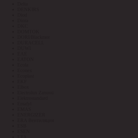
Delta
DENKIRS
Diod
Diora
DKC
DOMTOK
DORI/Blackmor
DURACELL
DUWI
EAE
EATON
Ecola
Econex
Ecoplast
EKF
Elbox
Electrolux Zanussi
Elektrostandard
Emafyl
EMAS
ENERGIZER
ERA Вентиляция
ESB
ESEN
ETA