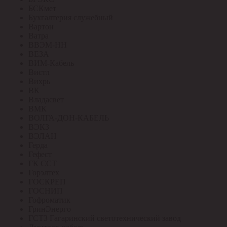
БСКмет
Бухгалтерия служебный
Вартон
Ватра
ВВЭМ-НН
ВЕЗА
ВИМ-Кабель
Вистл
Вихрь
ВК
Владасвет
ВМК
ВОЛГА-ДОН-КАБЕЛЬ
ВЭКЗ
ВЭЛАН
Герда
Гефест
ГК ССТ
Горэлтех
ГОСКРЕП
ГОСНИП
Гофроматик
ГринЭнерго
ГСТЗ Гагаринский светотехнический завод