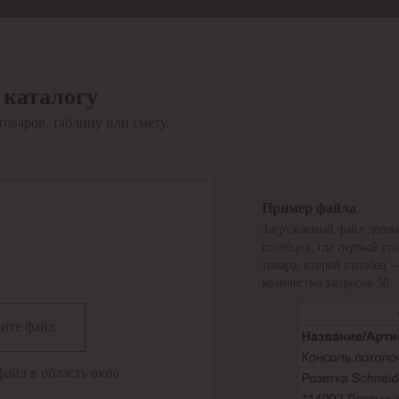
Отдел продаж
8 800 6000-600
Каталог
Акции
 каталогу
Сервис
товаров, таблицу или смету.
Инструкция по работе
с сервисом
Оплата
Сервис ЭДО
Сервис ИТС-КА
Пример файла
Сервис API
Загружаемый файл долже
Контакты
О компании
столбцов, где первый ст
Вход
Регистрация
товара, второй столбец 
количество запросов 50.
Крупнейший поставщик электро-технической продукции в
ите файл
России
Найти
файл в область окна
Искать по всем разделам