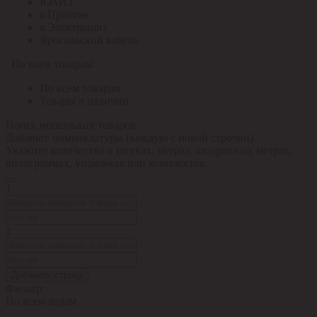
ЮАИЗ
я.Практик
я.Электрощит
Ярославский кабель
По всем товарам
По всем товарам
Товары в наличии
Поиск нескольких товаров
Добавьте номенклатуры (каждую с новой строчки).
Укажите количество в штуках, метрах, квадратных метрах,
килограммах, упаковках или комплектах.
1
2
Добавить строку
Фильтр:
По всем кодам