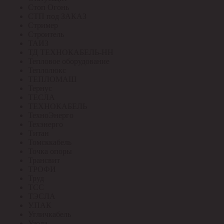
Стоп Огонь
СТП под ЗАКАЗ
Стример
Строитель
ТАИЗ
ТД ТЕХНОКАБЕЛЬ-НН
Тепловое оборудование
Теплолюкс
ТЕПЛОМАШ
Тернус
ТЕСЛА
ТЕХНОКАБЕЛЬ
ТехноЭнерго
Техэнерго
Титан
Томсккабель
Точка опоры
Трансвит
ТРОФИ
Труд
ТСС
ТЭСЛА
У.ПАК
Угличкабель
Узола