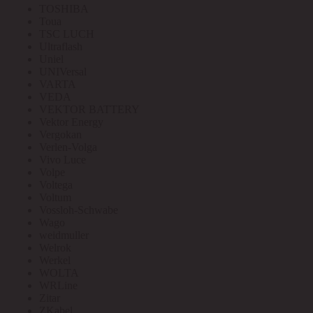
TOSHIBA
Toua
TSC LUCH
Ultraflash
Uniel
UNIVersal
VARTA
VEDA
VEKTOR BATTERY
Vektor Energy
Vergokan
Verlen-Volga
Vivo Luce
Volpe
Voltega
Voltum
Vossloh-Schwabe
Wago
weidmuller
Welrok
Werkel
WOLTA
WRLine
Zitar
ZKabel