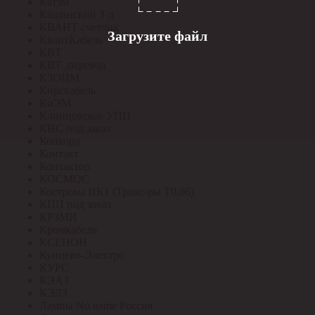
Катэм
Кашинский З-д
КВАНТ счетчик
Загрузите файл
КвантКабель
КВТ
КВТ_перевод
КЗОЦМ
Кирскабель
КиЭМ
Клинцовское УПП
КНС под заказ
Конкорд
Контакт
Контактор
КОСМОС
Кострома ИК1 (Транс-ры Т0,66)
КПП под заказ
КРЗМИ
Кромкабель
КСЕНОН
Кунцево-Электро
КУРС
КЭАЗ
КЭЛЗ
Лампы No name Россия