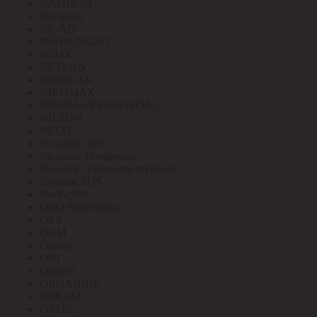
NATRIUM
Navigator
NE-AD
NEON-NIGHT
NEOX
NETLAN
NIKOLAN
NIKOMAX
NIKOMAX ESSENTIAL
NILSON
NLCO
No name свет
No name Телефония
No name Элементы питания
Noname SDS
Northcliffe
OBO Bettermann
OEZ
OGM
Omron
ONI
Opticell
ORGANIDE
OSRAM
OSTEC