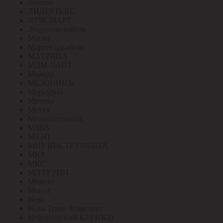
Лептон
ЛИДЕРТЕКС
ЛУЧСМАРТ
Людиновокабель
Магна
Марпосадкабель
МАТРИЦА
МДМ-ЛАЙТ
Меандр
МЕЗОНИНЪ
Меркурий
Метизы
Метэл
Механотроника
МЗВА
МЗЭП
МИР ИНСТРУМЕНТА
МКЗ
МКС
МЛ ГРУПП
Момент
Монэл
Нева
Нева-Транс Комплект
Нефтегорский КЗ ( НКЗ)