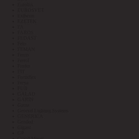
Eurolux
EUROSVET
Extherm
EZETEK
FA
FAROS
FEDAST
Felo
FEMAN
Feron
Ferrol
Finder
FIT
Fortisflex
Freya
FUJI
GALAD
GARIN
Gauss
General Lighting Systems
GENERICA
Geniled
Gigant
GP
Grand Meyer