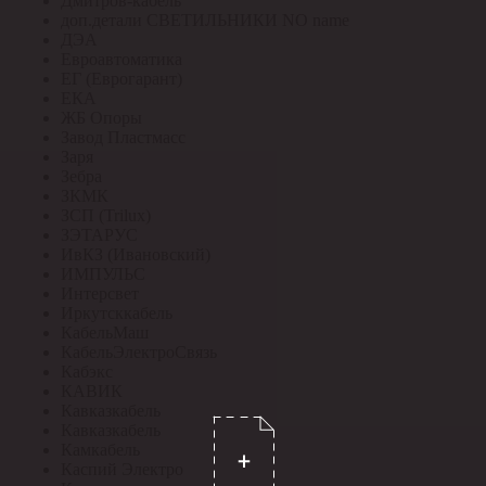
Дмитров-кабель
доп.детали СВЕТИЛЬНИКИ NO name
ДЭА
Евроавтоматика
ЕГ (Еврогарант)
ЕКА
ЖБ Опоры
Завод Пластмасс
Заря
Зебра
ЗКМК
ЗСП (Trilux)
ЗЭТАРУС
ИвКЗ (Ивановский)
ИМПУЛЬС
Интерсвет
Иркутсккабель
КабельМаш
КабельЭлектроСвязь
Кабэкс
КАВИК
Кавказкабель
Кавказкабель
Камкабель
Каспий Электро