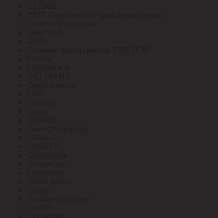
СЗ ЭМИ
СЗТТ Свердловский трансформаторный
Сибирский Арсенал
СИБРТЕХ
СИЛА
Силовые трансформатор ТМГ, ТСЗЛ
Синтэк
Система КМ
СКТ ГРУПП
СмартЭлектро
СМЗ
СОЛЕКС
Сосна
СОЭМИ
Союз (Универсал)
СПЕКТР
СПЕКТР
Спецкабель
Спецресурс
Спецстрой
СПКБ Техно
Сталер
Стальконструкция
СТАРТ
СтатусЩит