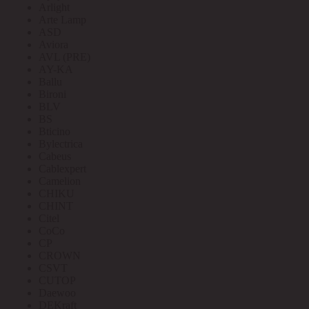
Arlight
Arte Lamp
ASD
Aviora
AVL (PRE)
AY-KA
Ballu
Bironi
BLV
BS
Bticino
Bylectrica
Cabeus
Cablexpert
Camelion
CHIKU
CHINT
Citel
CoCo
CP
CROWN
CSVT
CUTOP
Daewoo
DEKraft