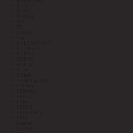
Interior Office
INTILED
INTRO
IONICH
ITK
ITL
Jazzway
Jung
KALASHNIKOV
KLEMSAN
KNIPEX
KODAK
KOPOS
Kranz
L-Flash
Leader Light (LL)
Led Strip
LEDeffect
LEDEL
Ledeo
LEDOS
LEDVANCE
LEEK
Legrand
LEZARD