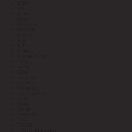
SONY
SPL
Stanley
Stayer
STEKKER
STRAZH
Suprlan
Supu
SUPU
Sylvania
Systeme Electric
T-Max
Tantos
TDM
Tech-Krep
Technical
Technolux
TEHSTRONG
Tekfor
Terneo
Tetenal
TIMBERK
TLK
TOKER
TOKOV ELECTRIC