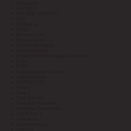
Росдюбель
РОСМЕН
РОСТОК-ЭЛЕКТРО
РСК
РТ-Кабель
Рубеж
Русский Свет
Русское тепло
РусЭлектроКабель
Рыбинсккабель
Рыбинскэлектрокабель(Призмиан)
РЭМ
РЭМЗ
Саранск лампа (Лисма)
Сарансккабель
САРМАТ-ЭМ
Сварог
Сварог
Свет Витебск
Световые Решения
Световые Технологии
СДСПЛАСТ
Севкабель
СегментЭнерго
Секунда