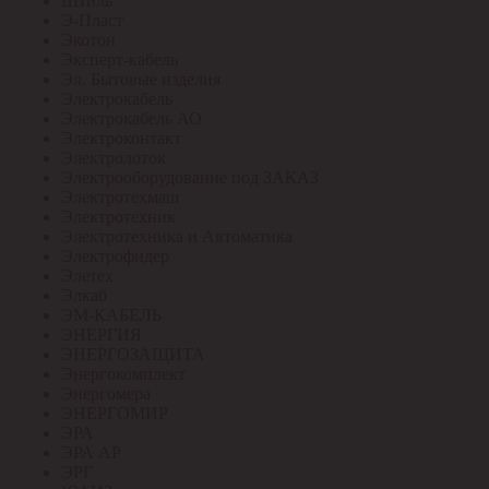
Штиль
Э-Пласт
Экотон
Эксперт-кабель
Эл. Бытовые изделия
Электрокабель
Электрокабель АО
Электроконтакт
Электролоток
Электрооборудование под ЗАКАЗ
Электротехмаш
Электротехник
Электротехника и Автоматика
Электрофидер
Элетех
Элкаб
ЭМ-КАБЕЛЬ
ЭНЕРГИЯ
ЭНЕРГОЗАЩИТА
Энергокомплект
Энергомера
ЭНЕРГОМИР
ЭРА
ЭРА АР
ЭРГ