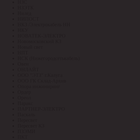
НЗС
НЗЭТК
Нилед
НИПОСТ
НКЗ /Электрокабель НН
НКУ
НОВАТЕК-ЭЛЕКТРО
Новомосковский КЗ
Новый свет
НПТ
НСК (Нижегородсетькабель)
Овен
ОНЛАЙТ
ООО "ЭТЗ" г.Калуга
ООО ГК Склад-Архив
Опора инжиниринг
Ордер
Ореол
Паракс
ПАРТНЕР-ЭЛЕКТРО
Паскаль
Пересвет
Пересвет КЗ
ПЗЭМИ
ПКТ