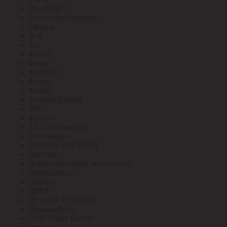
УралПласт
Услуги бухгалтерия
Уфакор
Ф-Т
ФА
ФАZА
Фабер
ФЕРЕКС
Фокус
Фотон
ФотоРАЗОВЫЕ
ФП
Фрунзе
ХКА (Кольчуга)
Хозтовары
ХОМОВ ЭЛЕКТРО
Цветлит
Центр кабельных технологий
Центркабель
Циркон
ЦМО
ЧЕТЫРЕ СЕЗОНА
Чувашкабель
ЧУП Элект Белтиз