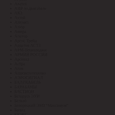
Аватех
АИР эл.двигатель
АКЗ
Актей
Алюмет
Алюр
Амира
Апатор
Аргос Трейд
Ардатов АСТЗ
АРМ-Технолоджи
АРМИЯ РОССИИ
Арсенал
Астра
Атон
Ашасветотехника
АЭРОСИГНАЛ
БАЛТКАБЕЛЬ
БАРАБАНЫ
БАСТИОН
Беларусь ЭУИ
Белкаб
Белорецкий ЭМЗ "Максимум"
Болид
БРЭКС