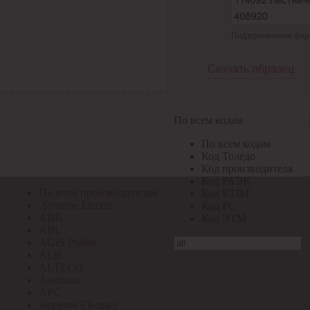
По всем кодам
Поддерживаемые формат
По всем кодам
Код Толедо
Код производителя
Скачать образец
Код РАЭК
Код ETIM
Код РС
Код ЭТМ
По всем кодам
Прочие
По всем кодам
По всем производителям
Код Толедо
Код производителя
Код РАЭК
По всем производителям
Код ETIM
.Systeme Electric
Код РС
ABB
Код ЭТМ
ABL
AGIS Profile
ALB
ALTECO
Ansmann
APC
Apeyron Electrics