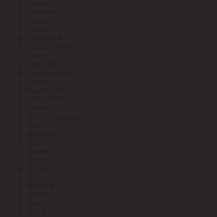
Outdoor
Panasonic
Paritet
ParLan
PARTNER
PATA/UNION
Patriot
PHILIPS
Phoenix contact
Pleomax
PowerCube
PROCONNECT
Prostar
QUEL (выведен с 05.2021)
RADUGA
Raychem
Rbuz
Rcable
REM
Renata
REV
REXANT
RITTAL
Ritter
Rivoli