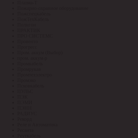
Плазма-Т
Пожарно-охранное оборудование
Пожспецкабель
ПожТехКабель
Полигон
ПРАКТИК
ПРО СИСТЕМС
Провенто
Прогресс
Пром. аккум (Выбор)
пром. аккум-р
Промкабель
Промрукав
Промтехэлектро
Промэко
Псковкабель
ПУЛЬС
ПЭК
ПЭМИ
ПЭНН
РАДИУС
Рекорд
Реле и Автоматика
Ресанта
Реуткабель