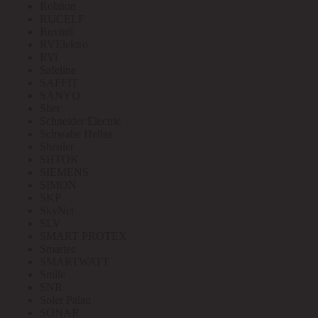
Robiton
RUCELF
Ruvinil
RVElektro
RVi
Safeline
SAFFIT
SANYO
Sber
Schneider Electric
Schwabe Hellas
Shenler
SHTOK
SIEMENS
SIMON
SKP
SkyNet
SLV
SMART PROTEX
Smartec
SMARTWATT
Smile
SNR
Soler Palau
SONAR