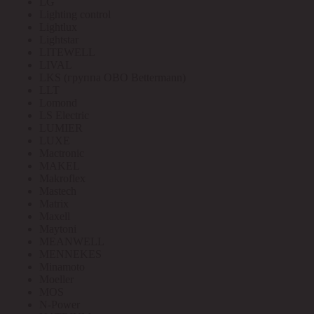
LG
Lighting control
Lightlux
Lightstar
LITEWELL
LIVAL
LKS (группа OBO Bettermann)
LLT
Lomond
LS Electric
LUMIER
LUXE
Mactronic
MAKEL
Makroflex
Mastech
Matrix
Maxell
Maytoni
MEANWELL
MENNEKES
Minamoto
Moeller
MOS
N-Power