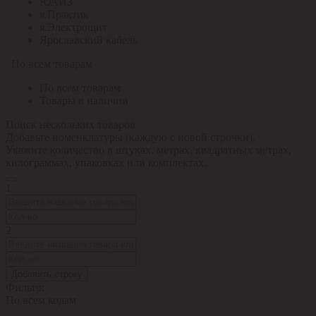
ЮАИЗ
я.Практик
я.Электрощит
Ярославский кабель
По всем товарам
По всем товарам
Товары в наличии
Поиск нескольких товаров
Добавьте номенклатуры (каждую с новой строчки).
Укажите количество в штуках, метрах, квадратных метрах,
килограммах, упаковках или комплектах.
1
2
Добавить строку
Фильтр:
По всем кодам