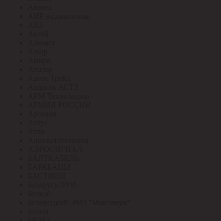
Аватех
АИР эл.двигатель
АКЗ
Актей
Алюмет
Алюр
Амира
Апатор
Аргос Трейд
Ардатов АСТЗ
АРМ-Технолоджи
АРМИЯ РОССИИ
Арсенал
Астра
Атон
Ашасветотехника
АЭРОСИГНАЛ
БАЛТКАБЕЛЬ
БАРАБАНЫ
БАСТИОН
Беларусь ЭУИ
Белкаб
Белорецкий ЭМЗ "Максимум"
Болид
БРЭКС