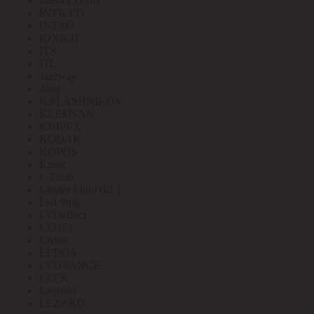
Interior Office
INTILED
INTRO
IONICH
ITK
ITL
Jazzway
Jung
KALASHNIKOV
KLEMSAN
KNIPEX
KODAK
KOPOS
Kranz
L-Flash
Leader Light (LL)
Led Strip
LEDeffect
LEDEL
Ledeo
LEDOS
LEDVANCE
LEEK
Legrand
LEZARD