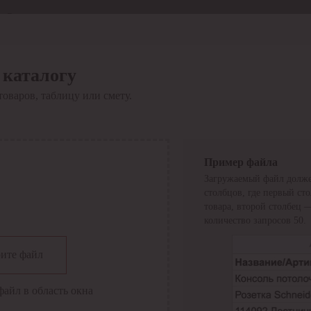
Отдел продаж
8 800 6000-600
Каталог
Акции
 каталогу
Сервис
товаров, таблицу или смету.
Инструкция по работе
с сервисом
Оплата
Сервис ЭДО
Сервис ИТС-КА
Пример файла
Сервис API
Загружаемый файл долже
Контакты
О компании
столбцов, где первый ст
Вход
Регистрация
товара, второй столбец 
количество запросов 50.
Крупнейший поставщик электро-технической продукции в
ите файл
России
Найти
файл в область окна
Искать по всем разделам