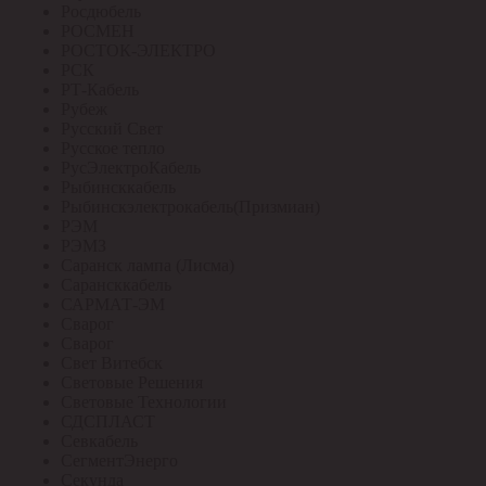
Росдюбель
РОСМЕН
РОСТОК-ЭЛЕКТРО
РСК
РТ-Кабель
Рубеж
Русский Свет
Русское тепло
РусЭлектроКабель
Рыбинсккабель
Рыбинскэлектрокабель(Призмиан)
РЭМ
РЭМЗ
Саранск лампа (Лисма)
Сарансккабель
САРМАТ-ЭМ
Сварог
Сварог
Свет Витебск
Световые Решения
Световые Технологии
СДСПЛАСТ
Севкабель
СегментЭнерго
Секунда