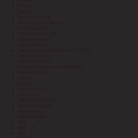
Штиль
Э-Пласт
Экотон
Эксперт-кабель
Эл. Бытовые изделия
Электрокабель
Электрокабель АО
Электроконтакт
Электролоток
Электрооборудование под ЗАКАЗ
Электротехмаш
Электротехник
Электротехника и Автоматика
Электрофидер
Элетех
Элкаб
ЭМ-КАБЕЛЬ
ЭНЕРГИЯ
ЭНЕРГОЗАЩИТА
Энергокомплект
Энергомера
ЭНЕРГОМИР
ЭРА
ЭРА АР
ЭРГ