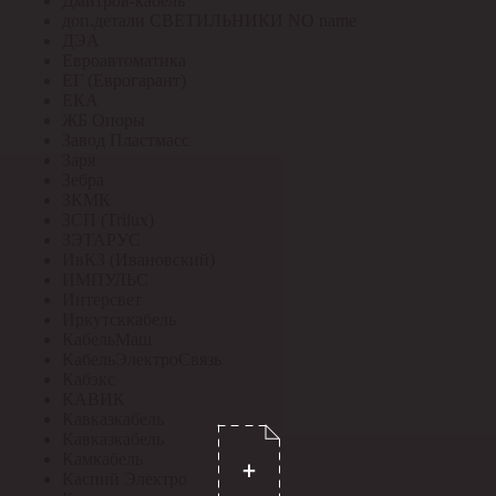
Дмитров-кабель
доп.детали СВЕТИЛЬНИКИ NO name
ДЭА
Евроавтоматика
ЕГ (Еврогарант)
ЕКА
ЖБ Опоры
Завод Пластмасс
Заря
Зебра
ЗКМК
ЗСП (Trilux)
ЗЭТАРУС
ИвКЗ (Ивановский)
ИМПУЛЬС
Интерсвет
Иркутсккабель
КабельМаш
КабельЭлектроСвязь
Кабэкс
КАВИК
Кавказкабель
Кавказкабель
Камкабель
Каспий Электро