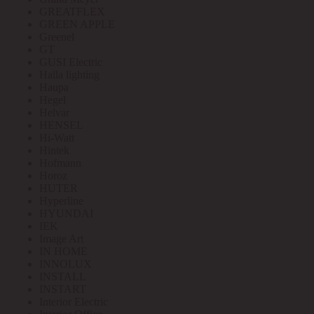
GREATFLEX
GREEN APPLE
Greenel
GT
GUSI Electric
Halla lighting
Haupa
Hegel
Helvar
HENSEL
Hi-Watt
Hintek
Hofmann
Horoz
HUTER
Hyperline
HYUNDAI
IEK
Image Art
IN HOME
INNOLUX
INSTALL
INSTART
Interior Electric