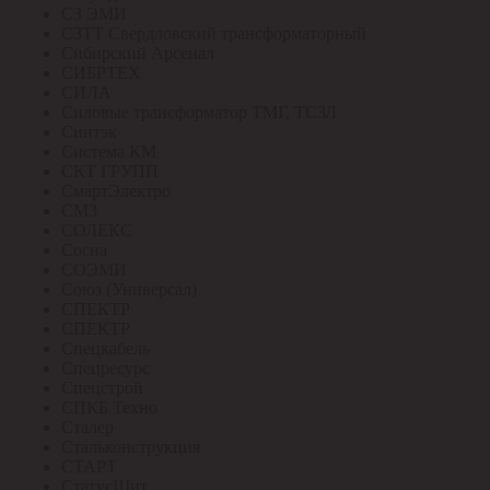
СЗ ЭМИ
СЗТТ Свердловский трансформаторный
Сибирский Арсенал
СИБРТЕХ
СИЛА
Силовые трансформатор ТМГ, ТСЗЛ
Синтэк
Система КМ
СКТ ГРУПП
СмартЭлектро
СМЗ
СОЛЕКС
Сосна
СОЭМИ
Союз (Универсал)
СПЕКТР
СПЕКТР
Спецкабель
Спецресурс
Спецстрой
СПКБ Техно
Сталер
Стальконструкция
СТАРТ
СтатусЩит