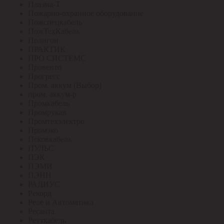
Плазма-Т
Пожарно-охранное оборудование
Пожспецкабель
ПожТехКабель
Полигон
ПРАКТИК
ПРО СИСТЕМС
Провенто
Прогресс
Пром. аккум (Выбор)
пром. аккум-р
Промкабель
Промрукав
Промтехэлектро
Промэко
Псковкабель
ПУЛЬС
ПЭК
ПЭМИ
ПЭНН
РАДИУС
Рекорд
Реле и Автоматика
Ресанта
Реуткабель