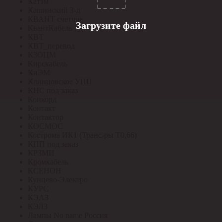
Катэм
Кашинский З-д
КВАНТ счетчик
Загрузите файл
КвантКабель
КВТ
КВТ_перевод
КЗОЦМ
Кирскабель
КиЭМ
Клинцовское УПП
КНС под заказ
Конкорд
Контакт
Контактор
КОСМОС
Кострома ИК1 (Транс-ры Т0,66)
КПП под заказ
КРЗМИ
Кромкабель
КСЕНОН
Кунцево-Электро
КУРС
КЭАЗ
КЭЛЗ
Лампы No name Россия