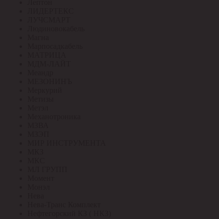
Лептон
ЛИДЕРТЕКС
ЛУЧСМАРТ
Людиновокабель
Магна
Марпосадкабель
МАТРИЦА
МДМ-ЛАЙТ
Меандр
МЕЗОНИНЪ
Меркурий
Метизы
Метэл
Механотроника
МЗВА
МЗЭП
МИР ИНСТРУМЕНТА
МКЗ
МКС
МЛ ГРУПП
Момент
Монэл
Нева
Нева-Транс Комплект
Нефтегорский КЗ ( НКЗ)