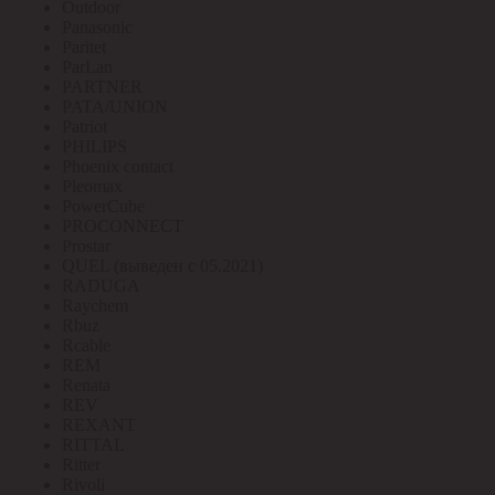
Outdoor
Panasonic
Paritet
ParLan
PARTNER
PATA/UNION
Patriot
PHILIPS
Phoenix contact
Pleomax
PowerCube
PROCONNECT
Prostar
QUEL (выведен с 05.2021)
RADUGA
Raychem
Rbuz
Rcable
REM
Renata
REV
REXANT
RITTAL
Ritter
Rivoli