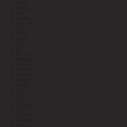
Arlight
Arte Lamp
ASD
Aviora
AVL (PRE)
AY-KA
Ballu
Bironi
BLV
BS
Bticino
Bylectrica
Cabeus
Cablexpert
Camelion
CHIKU
CHINT
Citel
CoCo
CP
CROWN
CSVT
CUTOP
Daewoo
DEKraft