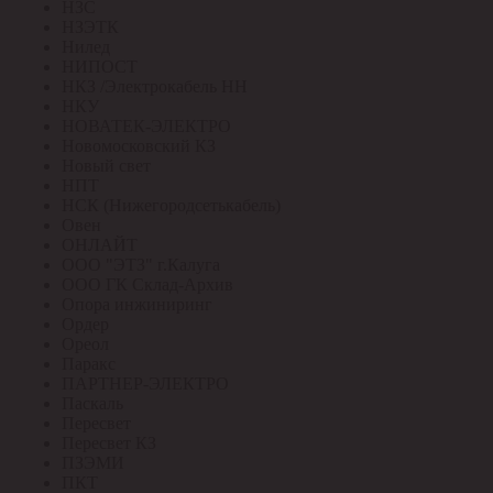
НЗС
НЗЭТК
Нилед
НИПОСТ
НКЗ /Электрокабель НН
НКУ
НОВАТЕК-ЭЛЕКТРО
Новомосковский КЗ
Новый свет
НПТ
НСК (Нижегородсетькабель)
Овен
ОНЛАЙТ
ООО "ЭТЗ" г.Калуга
ООО ГК Склад-Архив
Опора инжиниринг
Ордер
Ореол
Паракс
ПАРТНЕР-ЭЛЕКТРО
Паскаль
Пересвет
Пересвет КЗ
ПЗЭМИ
ПКТ