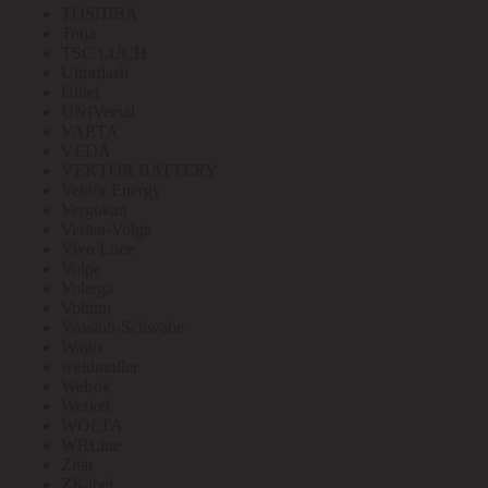
TOSHIBA
Toua
TSC LUCH
Ultraflash
Uniel
UNIVersal
VARTA
VEDA
VEKTOR BATTERY
Vektor Energy
Vergokan
Verlen-Volga
Vivo Luce
Volpe
Voltega
Voltum
Vossloh-Schwabe
Wago
weidmuller
Welrok
Werkel
WOLTA
WRLine
Zitar
ZKabel