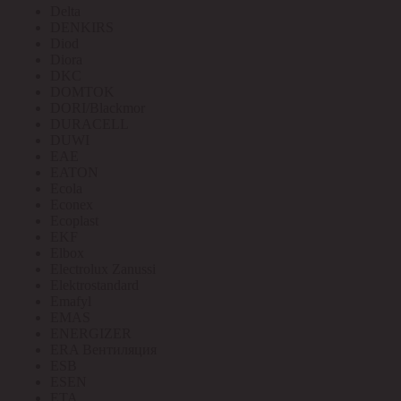
Delta
DENKIRS
Diod
Diora
DKC
DOMTOK
DORI/Blackmor
DURACELL
DUWI
EAE
EATON
Ecola
Econex
Ecoplast
EKF
Elbox
Electrolux Zanussi
Elektrostandard
Emafyl
EMAS
ENERGIZER
ERA Вентиляция
ESB
ESEN
ETA