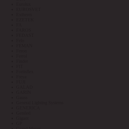
Eurolux
EUROSVET
Extherm
EZETEK
FA
FAROS
FEDAST
Felo
FEMAN
Feron
Ferrol
Finder
FIT
Fortisflex
Freya
FUJI
GALAD
GARIN
Gauss
General Lighting Systems
GENERICA
Geniled
Gigant
GP
Grand Meyer