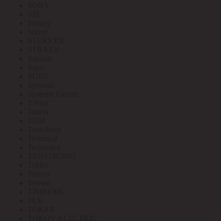
SONY
SPL
Stanley
Stayer
STEKKER
STRAZH
Suprlan
Supu
SUPU
Sylvania
Systeme Electric
T-Max
Tantos
TDM
Tech-Krep
Technical
Technolux
TEHSTRONG
Tekfor
Terneo
Tetenal
TIMBERK
TLK
TOKER
TOKOV ELECTRIC