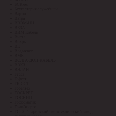
БСКмет
Бухгалтерия служебный
Вартон
Ватра
ВВЭМ-НН
ВЕЗА
ВИМ-Кабель
Вистл
Вихрь
ВК
Владасвет
ВМК
ВОЛГА-ДОН-КАБЕЛЬ
ВЭКЗ
ВЭЛАН
Герда
Гефест
ГК ССТ
Горэлтех
ГОСКРЕП
ГОСНИП
Гофроматик
ГринЭнерго
ГСТЗ Гагаринский светотехнический завод