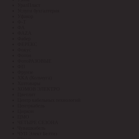
УралПласт
Услуги бухгалтерия
Уфакор
Ф-Т
ФА
ФАZА
Фабер
ФЕРЕКС
Фокус
Фотон
ФотоРАЗОВЫЕ
ФП
Фрунзе
ХКА (Кольчуга)
Хозтовары
ХОМОВ ЭЛЕКТРО
Цветлит
Центр кабельных технологий
Центркабель
Циркон
ЦМО
ЧЕТЫРЕ СЕЗОНА
Чувашкабель
ЧУП Элект Белтиз