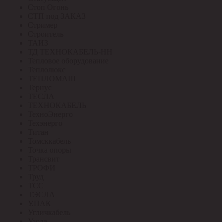
Стоп Огонь
СТП под ЗАКАЗ
Стример
Строитель
ТАИЗ
ТД ТЕХНОКАБЕЛЬ-НН
Тепловое оборудование
Теплолюкс
ТЕПЛОМАШ
Тернус
ТЕСЛА
ТЕХНОКАБЕЛЬ
ТехноЭнерго
Техэнерго
Титан
Томсккабель
Точка опоры
Трансвит
ТРОФИ
Труд
ТСС
ТЭСЛА
У.ПАК
Угличкабель
Узола