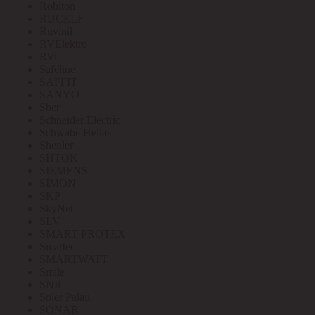
Robiton
RUCELF
Ruvinil
RVElektro
RVi
Safeline
SAFFIT
SANYO
Sber
Schneider Electric
Schwabe Hellas
Shenler
SHTOK
SIEMENS
SIMON
SKP
SkyNet
SLV
SMART PROTEX
Smartec
SMARTWATT
Smile
SNR
Soler Palau
SONAR