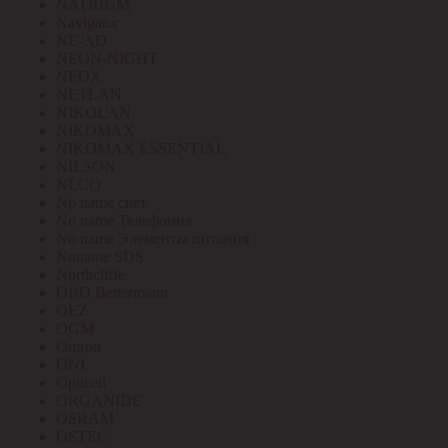
NATRIUM
Navigator
NE-AD
NEON-NIGHT
NEOX
NETLAN
NIKOLAN
NIKOMAX
NIKOMAX ESSENTIAL
NILSON
NLCO
No name свет
No name Телефония
No name Элементы питания
Noname SDS
Northcliffe
OBO Bettermann
OEZ
OGM
Omron
ONI
Opticell
ORGANIDE
OSRAM
OSTEC