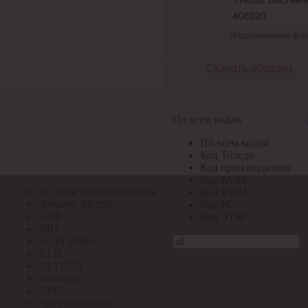
По всем кодам
Поддерживаемые формат
По всем кодам
Код Толедо
Код производителя
Скачать образец
Код РАЭК
Код ETIM
Код РС
Код ЭТМ
По всем кодам
Прочие
По всем кодам
По всем производителям
Код Толедо
Код производителя
Код РАЭК
По всем производителям
Код ETIM
.Systeme Electric
Код РС
ABB
Код ЭТМ
ABL
AGIS Profile
ALB
ALTECO
Ansmann
APC
Apeyron Electrics