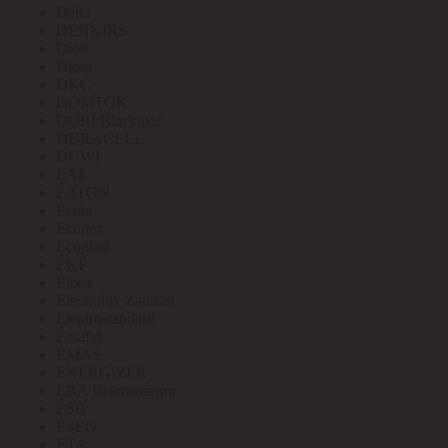
Delta
DENKIRS
Diod
Diora
DKC
DOMTOK
DORI/Blackmor
DURACELL
DUWI
EAE
EATON
Ecola
Econex
Ecoplast
EKF
Elbox
Electrolux Zanussi
Elektrostandard
Emafyl
EMAS
ENERGIZER
ERA Вентиляция
ESB
ESEN
ETA