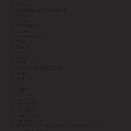
БСКмет
Бухгалтерия служебный
Вартон
Ватра
ВВЭМ-НН
ВЕЗА
ВИМ-Кабель
Вистл
Вихрь
ВК
Владасвет
ВМК
ВОЛГА-ДОН-КАБЕЛЬ
ВЭКЗ
ВЭЛАН
Герда
Гефест
ГК ССТ
Горэлтех
ГОСКРЕП
ГОСНИП
Гофроматик
ГринЭнерго
ГСТЗ Гагаринский светотехнический завод