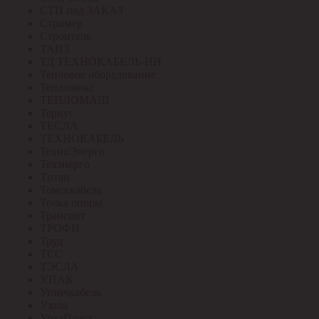
СТП под ЗАКАЗ
Стример
Строитель
ТАИЗ
ТД ТЕХНОКАБЕЛЬ-НН
Тепловое оборудование
Теплолюкс
ТЕПЛОМАШ
Тернус
ТЕСЛА
ТЕХНОКАБЕЛЬ
ТехноЭнерго
Техэнерго
Титан
Томсккабель
Точка опоры
Трансвит
ТРОФИ
Труд
ТСС
ТЭСЛА
У.ПАК
Угличкабель
Узола
УралПласт