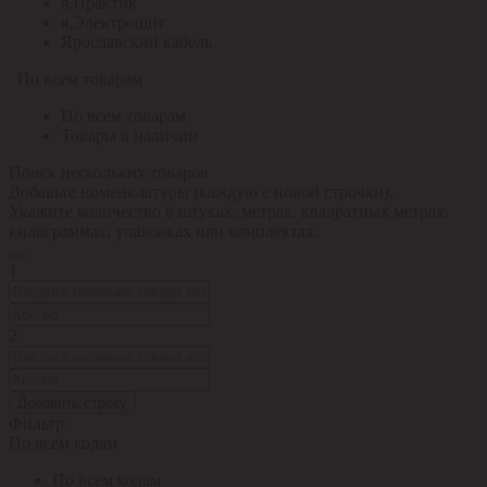
я.Практик
я.Электрощит
Ярославский кабель
По всем товарам
По всем товарам
Товары в наличии
Поиск нескольких товаров
Добавьте номенклатуры (каждую с новой строчки).
Укажите количество в штуках, метрах, квадратных метрах,
килограммах, упаковках или комплектах.
1
2
Добавить строку
Фильтр:
По всем кодам
По всем кодам