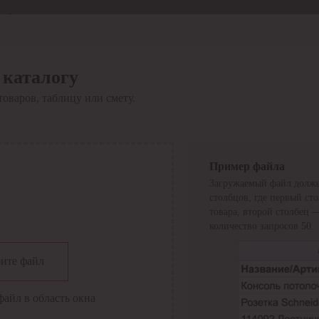
Отдел продаж
8 800 6000-600
Каталог
Акции
 каталогу
Сервис
товаров, таблицу или смету.
Инструкция по работе
с сервисом
Оплата
Сервис ЭДО
Сервис ИТС-КА
Пример файла
Сервис API
Загружаемый файл долже
Контакты
О компании
столбцов, где первый ст
Вход
Регистрация
товара, второй столбец 
количество запросов 50.
Крупнейший поставщик электро-технической продукции в
ите файл
России
Найти
файл в область окна
Искать по всем разделам