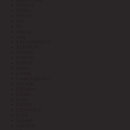
Interior Office
INTILED
INTRO
IONICH
ITK
ITL
Jazzway
Jung
KALASHNIKOV
KLEMSAN
KNIPEX
KODAK
KOPOS
Kranz
L-Flash
Leader Light (LL)
Led Strip
LEDeffect
LEDEL
Ledeo
LEDOS
LEDVANCE
LEEK
Legrand
LEZARD