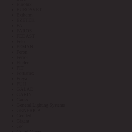
Eurolux
EUROSVET
Extherm
EZETEK
FA
FAROS
FEDAST
Felo
FEMAN
Feron
Ferrol
Finder
FIT
Fortisflex
Freya
FUJI
GALAD
GARIN
Gauss
General Lighting Systems
GENERICA
Geniled
Gigant
GP
Grand Meyer