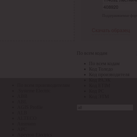
По всем кодам
Поддерживаемые формат
По всем кодам
Код Толедо
Код производителя
Скачать образец
Код РАЭК
Код ETIM
Код РС
Код ЭТМ
По всем кодам
Прочие
По всем кодам
По всем производителям
Код Толедо
Код производителя
Код РАЭК
По всем производителям
Код ETIM
.Systeme Electric
Код РС
ABB
Код ЭТМ
ABL
AGIS Profile
ALB
ALTECO
Ansmann
APC
Apeyron Electrics