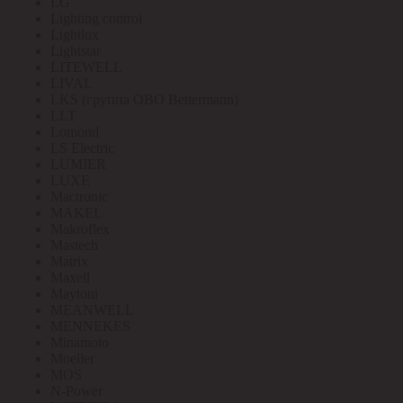
LG
Lighting control
Lightlux
Lightstar
LITEWELL
LIVAL
LKS (группа OBO Bettermann)
LLT
Lomond
LS Electric
LUMIER
LUXE
Mactronic
MAKEL
Makroflex
Mastech
Matrix
Maxell
Maytoni
MEANWELL
MENNEKES
Minamoto
Moeller
MOS
N-Power