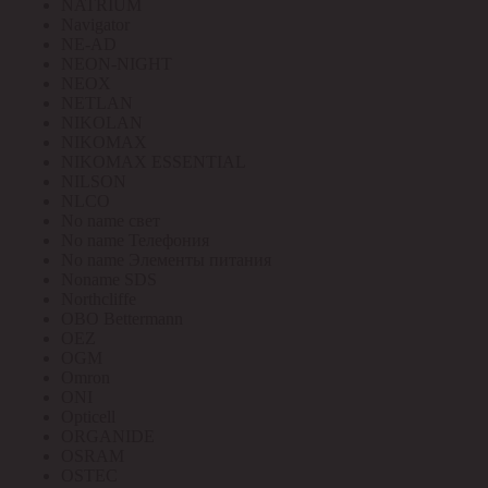
NATRIUM
Navigator
NE-AD
NEON-NIGHT
NEOX
NETLAN
NIKOLAN
NIKOMAX
NIKOMAX ESSENTIAL
NILSON
NLCO
No name свет
No name Телефония
No name Элементы питания
Noname SDS
Northcliffe
OBO Bettermann
OEZ
OGM
Omron
ONI
Opticell
ORGANIDE
OSRAM
OSTEC