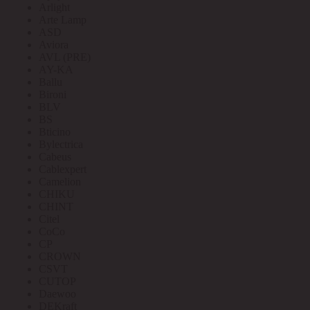
Arlight
Arte Lamp
ASD
Aviora
AVL (PRE)
AY-KA
Ballu
Bironi
BLV
BS
Bticino
Bylectrica
Cabeus
Cablexpert
Camelion
CHIKU
CHINT
Citel
CoCo
CP
CROWN
CSVT
CUTOP
Daewoo
DEKraft