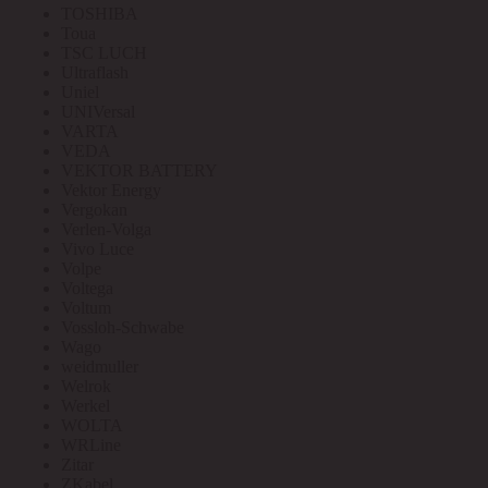
TOSHIBA
Toua
TSC LUCH
Ultraflash
Uniel
UNIVersal
VARTA
VEDA
VEKTOR BATTERY
Vektor Energy
Vergokan
Verlen-Volga
Vivo Luce
Volpe
Voltega
Voltum
Vossloh-Schwabe
Wago
weidmuller
Welrok
Werkel
WOLTA
WRLine
Zitar
ZKabel