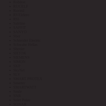
Robiton
RUCELF
Ruvinil
RVElektro
RVi
Safeline
SAFFIT
SANYO
Sber
Schneider Electric
Schwabe Hellas
Shenler
SHTOK
SIEMENS
SIMON
SKP
SkyNet
SLV
SMART PROTEX
Smartec
SMARTWATT
Smile
SNR
Soler Palau
SONAR