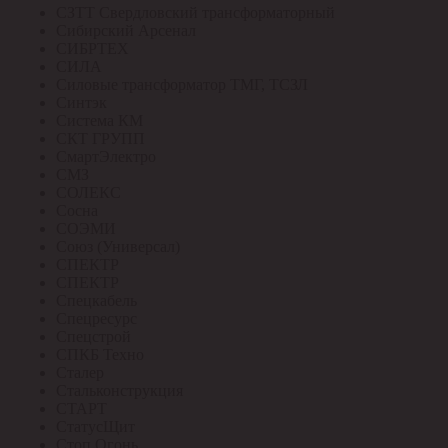
СЗТТ Свердловский трансформаторный
Сибирский Арсенал
СИБРТЕХ
СИЛА
Силовые трансформатор ТМГ, ТСЗЛ
Синтэк
Система КМ
СКТ ГРУПП
СмартЭлектро
СМЗ
СОЛЕКС
Сосна
СОЭМИ
Союз (Универсал)
СПЕКТР
СПЕКТР
Спецкабель
Спецресурс
Спецстрой
СПКБ Техно
Сталер
Стальконструкция
СТАРТ
СтатусЩит
Стоп Огонь