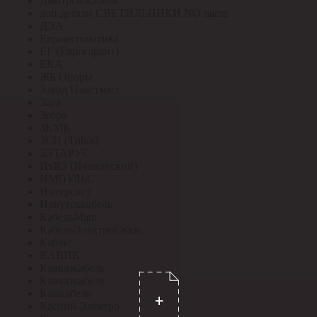
Дмитров-кабель
доп.детали СВЕТИЛЬНИКИ NO name
ДЭА
Евроавтоматика
ЕГ (Еврогарант)
ЕКА
ЖБ Опоры
Завод Пластмасс
Заря
Зебра
ЗКМК
ЗСП (Trilux)
ЗЭТАРУС
ИвКЗ (Ивановский)
ИМПУЛЬС
Интерсвет
Иркутсккабель
КабельМаш
КабельЭлектроСвязь
Кабэкс
КАВИК
Кавказкабель
Кавказкабель
Камкабель
Каспий Электро