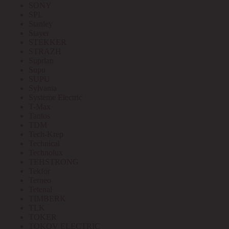
SONY
SPL
Stanley
Stayer
STEKKER
STRAZH
Suprlan
Supu
SUPU
Sylvania
Systeme Electric
T-Max
Tantos
TDM
Tech-Krep
Technical
Technolux
TEHSTRONG
Tekfor
Terneo
Tetenal
TIMBERK
TLK
TOKER
TOKOV ELECTRIC