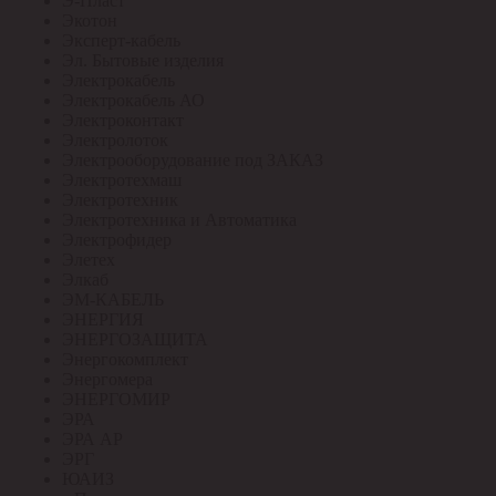
Э-Пласт
Экотон
Эксперт-кабель
Эл. Бытовые изделия
Электрокабель
Электрокабель АО
Электроконтакт
Электролоток
Электрооборудование под ЗАКАЗ
Электротехмаш
Электротехник
Электротехника и Автоматика
Электрофидер
Элетех
Элкаб
ЭМ-КАБЕЛЬ
ЭНЕРГИЯ
ЭНЕРГОЗАЩИТА
Энергокомплект
Энергомера
ЭНЕРГОМИР
ЭРА
ЭРА АР
ЭРГ
ЮАИЗ