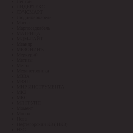
Лептон
ЛИДЕРТЕКС
ЛУЧСМАРТ
Людиновокабель
Магна
Марпосадкабель
МАТРИЦА
МДМ-ЛАЙТ
Меандр
МЕЗОНИНЪ
Меркурий
Метизы
Метэл
Механотроника
МЗВА
МЗЭП
МИР ИНСТРУМЕНТА
МКЗ
МКС
МЛ ГРУПП
Момент
Монэл
Нева
Нефтегорский КЗ ( НКЗ)
НЗС