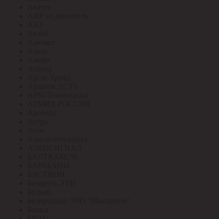
Аватех
АИР эл.двигатель
АКЗ
Актей
Алюмет
Алюр
Амира
Апатор
Аргос Трейд
Ардатов АСТЗ
АРМ-Технолоджи
АРМИЯ РОССИИ
Арсенал
Астра
Атон
Ашасветотехника
АЭРОСИГНАЛ
БАЛТКАБЕЛЬ
БАРАБАНЫ
БАСТИОН
Беларусь ЭУИ
Белкаб
Белорецкий ЭМЗ "Максимум"
Болид
БРЭКС