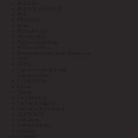
РОСМЕН
РОСТОК-ЭЛЕКТРО
РСК
РТ-Кабель
Рубеж
Русский Свет
Русское тепло
РусЭлектроКабель
Рыбинсккабель
Рыбинскэлектрокабель(Призмиан)
РЭМ
РЭМЗ
Саранск лампа (Лисма)
Сарансккабель
САРМАТ-ЭМ
Сварог
Сварог
Свет Витебск
Световые Решения
Световые Технологии
СДСПЛАСТ
Севкабель
СегментЭнерго
Секунда
СЗ ЭМИ