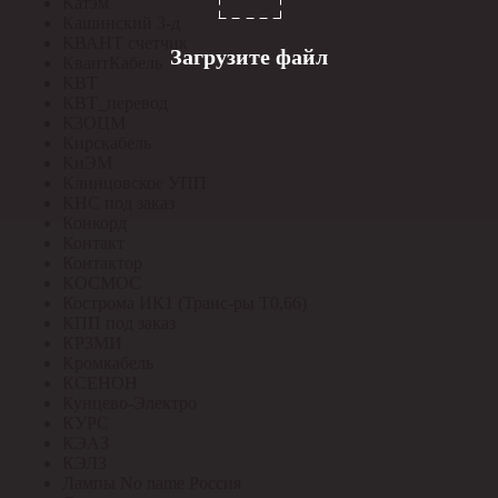
Катэм
Кашинский З-д
КВАНТ счетчик
Загрузите файл
КвантКабель
КВТ
КВТ_перевод
КЗОЦМ
Кирскабель
КиЭМ
Клинцовское УПП
КНС под заказ
Конкорд
Контакт
Контактор
КОСМОС
Кострома ИК1 (Транс-ры Т0,66)
КПП под заказ
КРЗМИ
Кромкабель
КСЕНОН
Кунцево-Электро
КУРС
КЭАЗ
КЭЛЗ
Лампы No name Россия