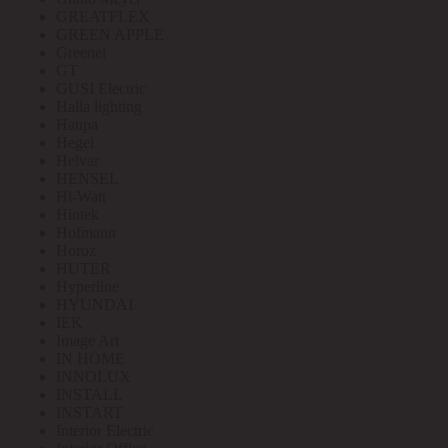
GREATFLEX
GREEN APPLE
Greenel
GT
GUSI Electric
Halla lighting
Haupa
Hegel
Helvar
HENSEL
Hi-Watt
Hintek
Hofmann
Horoz
HUTER
Hyperline
HYUNDAI
IEK
Image Art
IN HOME
INNOLUX
INSTALL
INSTART
Interior Electric