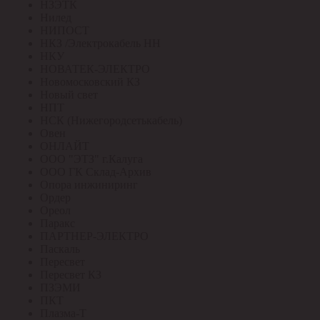
НЗЭТК
Нилед
НИПОСТ
НКЗ /Электрокабель НН
НКУ
НОВАТЕК-ЭЛЕКТРО
Новомосковский КЗ
Новый свет
НПТ
НСК (Нижегородсетькабель)
Овен
ОНЛАЙТ
ООО "ЭТЗ" г.Калуга
ООО ГК Склад-Архив
Опора инжиниринг
Ордер
Ореол
Паракс
ПАРТНЕР-ЭЛЕКТРО
Паскаль
Пересвет
Пересвет КЗ
ПЗЭМИ
ПКТ
Плазма-Т