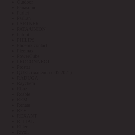
Outdoor
Panasonic
Paritet
ParLan
PARTNER
PATA/UNION
Patriot
PHILIPS
Phoenix contact
Pleomax
PowerCube
PROCONNECT
Prostar
QUEL (выведен с 05.2021)
RADUGA
Raychem
Rbuz
Rcable
REM
Renata
REV
REXANT
RITTAL
Ritter
Rivoli