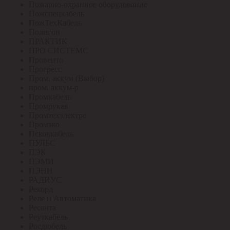
Пожарно-охранное оборудование
Пожспецкабель
ПожТехКабель
Полигон
ПРАКТИК
ПРО СИСТЕМС
Провенто
Прогресс
Пром. аккум (Выбор)
пром. аккум-р
Промкабель
Промрукав
Промтехэлектро
Промэко
Псковкабель
ПУЛЬС
ПЭК
ПЭМИ
ПЭНН
РАДИУС
Рекорд
Реле и Автоматика
Ресанта
Реуткабель
Росдюбель