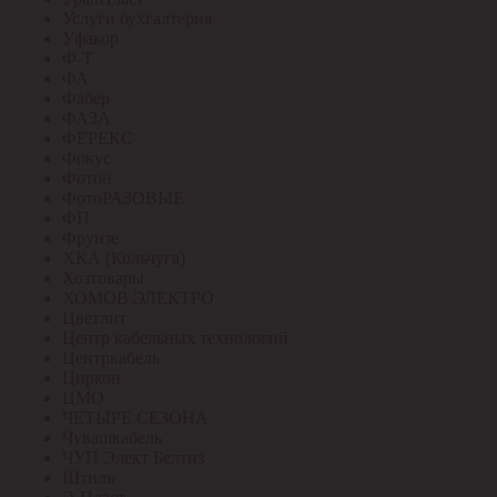
Услуги бухгалтерия
Уфакор
Ф-Т
ФА
Фабер
ФАЗА
ФЕРЕКС
Фокус
Фотон
ФотоРАЗОВЫЕ
ФП
Фрунзе
ХКА (Кольчуга)
Хозтовары
ХОМОВ ЭЛЕКТРО
Цветлит
Центр кабельных технологий
Центркабель
Циркон
ЦМО
ЧЕТЫРЕ СЕЗОНА
Чувашкабель
ЧУП Элект Белтиз
Штиль