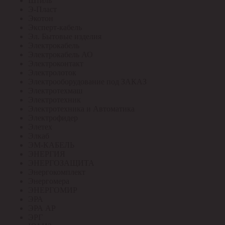
Штиль
Э-Пласт
Экотон
Эксперт-кабель
Эл. Бытовые изделия
Электрокабель
Электрокабель АО
Электроконтакт
Электролоток
Электрооборудование под ЗАКАЗ
Электротехмаш
Электротехник
Электротехника и Автоматика
Электрофидер
Элетех
Элкаб
ЭМ-КАБЕЛЬ
ЭНЕРГИЯ
ЭНЕРГОЗАЩИТА
Энергокомплект
Энергомера
ЭНЕРГОМИР
ЭРА
ЭРА АР
ЭРГ