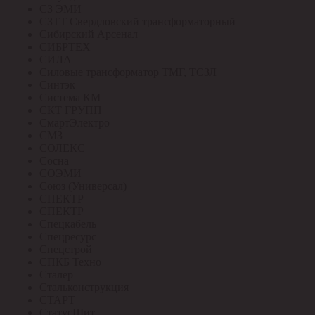
СЗ ЭМИ
СЗТТ Свердловский трансформаторный
Сибирский Арсенал
СИБРТЕХ
СИЛА
Силовые трансформатор ТМГ, ТСЗЛ
Синтэк
Система КМ
СКТ ГРУПП
СмартЭлектро
СМЗ
СОЛЕКС
Сосна
СОЭМИ
Союз (Универсал)
СПЕКТР
СПЕКТР
Спецкабель
Спецресурс
Спецстрой
СПКБ Техно
Сталер
Стальконструкция
СТАРТ
СтатусЩит