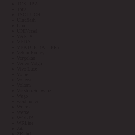
TOSHIBA
Toua
TSC LUCH
Ultraflash
Uniel
UNIVersal
VARTA
VEDA
VEKTOR BATTERY
Vektor Energy
Vergokan
Verlen-Volga
Vivo Luce
Volpe
Voltega
Voltum
Vossloh-Schwabe
Wago
weidmuller
Welrok
Werkel
WOLTA
WRLine
Zitar
ZKabel