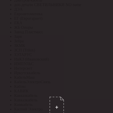
Дмитров-кабель
доп.детали СВЕТИЛЬНИКИ NO name
ДЭА
Евроавтоматика
ЕГ (Еврогарант)
ЕКА
ЖБ Опоры
Завод Пластмасс
Заря
Зебра
ЗКМК
ЗСП (Trilux)
ЗЭТАРУС
ИвКЗ (Ивановский)
ИМПУЛЬС
Интерсвет
Иркутсккабель
КабельМаш
КабельЭлектроСвязь
Кабэкс
КАВИК
Кавказкабель
Кавказкабель
Камкабель
Каспий Электро