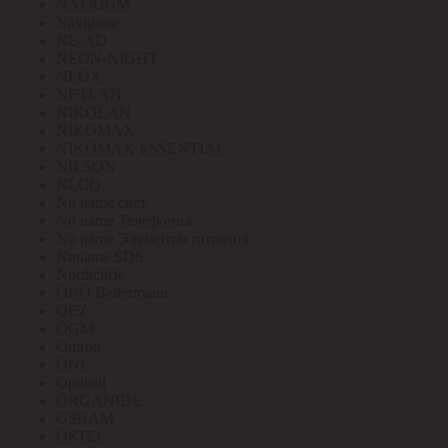
NATRIUM
Navigator
NE-AD
NEON-NIGHT
NEOX
NETLAN
NIKOLAN
NIKOMAX
NIKOMAX ESSENTIAL
NILSON
NLCO
No name свет
No name Телефония
No name Элементы питания
Noname SDS
Northcliffe
OBO Bettermann
OEZ
OGM
Omron
ONI
Opticell
ORGANIDE
OSRAM
OSTEC