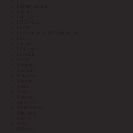
LG
Lighting control
Lightlux
Lightstar
LITEWELL
LIVAL
LKS (группа OBO Bettermann)
LLT
Lomond
LS Electric
LUMIER
LUXE
Mactronic
MAKEL
Makroflex
Mastech
Matrix
Maxell
Maytoni
MEANWELL
MENNEKES
Minamoto
Moeller
MOS
N-Power