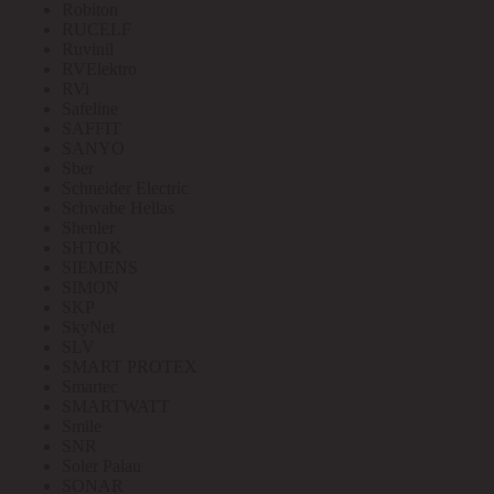
Robiton
RUCELF
Ruvinil
RVElektro
RVi
Safeline
SAFFIT
SANYO
Sber
Schneider Electric
Schwabe Hellas
Shenler
SHTOK
SIEMENS
SIMON
SKP
SkyNet
SLV
SMART PROTEX
Smartec
SMARTWATT
Smile
SNR
Soler Palau
SONAR