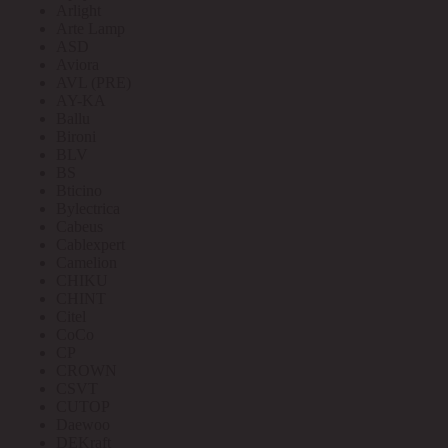
Arlight
Arte Lamp
ASD
Aviora
AVL (PRE)
AY-KA
Ballu
Bironi
BLV
BS
Bticino
Bylectrica
Cabeus
Cablexpert
Camelion
CHIKU
CHINT
Citel
CoCo
CP
CROWN
CSVT
CUTOP
Daewoo
DEKraft