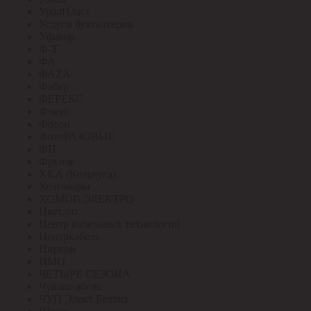
УралПласт
Услуги бухгалтерия
Уфакор
Ф-Т
ФА
ФАZА
Фабер
ФЕРЕКС
Фокус
Фотон
ФотоРАЗОВЫЕ
ФП
Фрунзе
ХКА (Кольчуга)
Хозтовары
ХОМОВ ЭЛЕКТРО
Цветлит
Центр кабельных технологий
Центркабель
Циркон
ЦМО
ЧЕТЫРЕ СЕЗОНА
Чувашкабель
ЧУП Элект Белтиз