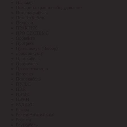
Плазма-Т
Пожарно-охранное оборудование
Пожспецкабель
ПожТехКабель
Полигон
ПРАКТИК
ПРО СИСТЕМС
Провенто
Прогресс
Пром. аккум (Выбор)
пром. аккум-р
Промкабель
Промрукав
Промтехэлектро
Промэко
Псковкабель
ПУЛЬС
ПЭК
ПЭМИ
ПЭНН
РАДИУС
Рекорд
Реле и Автоматика
Ресанта
Реуткабель