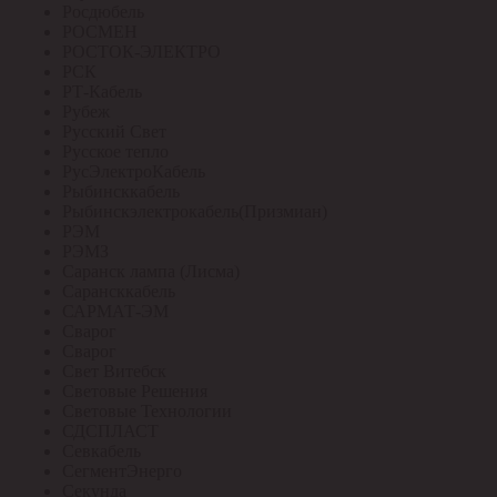
Росдюбель
РОСМЕН
РОСТОК-ЭЛЕКТРО
РСК
РТ-Кабель
Рубеж
Русский Свет
Русское тепло
РусЭлектроКабель
Рыбинсккабель
Рыбинскэлектрокабель(Призмиан)
РЭМ
РЭМЗ
Саранск лампа (Лисма)
Сарансккабель
САРМАТ-ЭМ
Сварог
Сварог
Свет Витебск
Световые Решения
Световые Технологии
СДСПЛАСТ
Севкабель
СегментЭнерго
Секунда