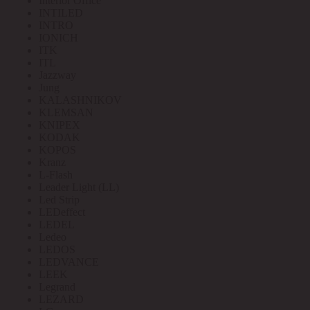
Interior Office
INTILED
INTRO
IONICH
ITK
ITL
Jazzway
Jung
KALASHNIKOV
KLEMSAN
KNIPEX
KODAK
KOPOS
Kranz
L-Flash
Leader Light (LL)
Led Strip
LEDeffect
LEDEL
Ledeo
LEDOS
LEDVANCE
LEEK
Legrand
LEZARD