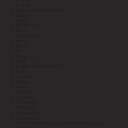
БСКмет
Бухгалтерия служебный
Вартон
Ватра
ВВЭМ-НН
ВЕЗА
ВИМ-Кабель
Вистл
Вихрь
ВК
Владасвет
ВМК
ВОЛГА-ДОН-КАБЕЛЬ
ВЭКЗ
ВЭЛАН
Герда
Гефест
ГК ССТ
Горэлтех
ГОСКРЕП
ГОСНИП
Гофроматик
ГринЭнерго
ГСТЗ Гагаринский светотехнический завод