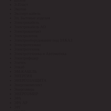
Штиль
Э-Пласт
Экотон
Эксперт-кабель
Эл. Бытовые изделия
Электрокабель
Электрокабель АО
Электроконтакт
Электролоток
Электрооборудование под ЗАКАЗ
Электротехмаш
Электротехник
Электротехника и Автоматика
Электрофидер
Элетех
Элкаб
ЭМ-КАБЕЛЬ
ЭНЕРГИЯ
ЭНЕРГОЗАЩИТА
Энергокомплект
Энергомера
ЭНЕРГОМИР
ЭРА
ЭРА АР
ЭРГ