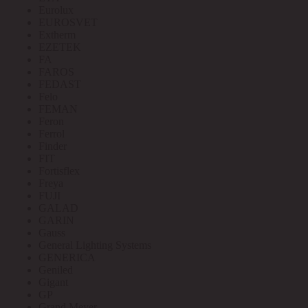
Eurolux
EUROSVET
Extherm
EZETEK
FA
FAROS
FEDAST
Felo
FEMAN
Feron
Ferrol
Finder
FIT
Fortisflex
Freya
FUJI
GALAD
GARIN
Gauss
General Lighting Systems
GENERICA
Geniled
Gigant
GP
Grand Meyer