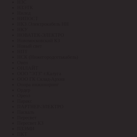
НЗС
НЗЭТК
Нилед
НИПОСТ
НКЗ /Электрокабель НН
НКУ
НОВАТЕК-ЭЛЕКТРО
Новомосковский КЗ
Новый свет
НПТ
НСК (Нижегородсетькабель)
Овен
ОНЛАЙТ
ООО "ЭТЗ" г.Калуга
ООО ГК Склад-Архив
Опора инжиниринг
Ордер
Ореол
Паракс
ПАРТНЕР-ЭЛЕКТРО
Паскаль
Пересвет
Пересвет КЗ
ПЗЭМИ
ПКТ