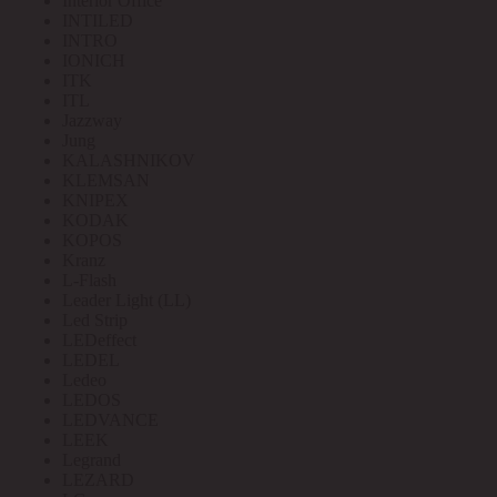
Interior Office
INTILED
INTRO
IONICH
ITK
ITL
Jazzway
Jung
KALASHNIKOV
KLEMSAN
KNIPEX
KODAK
KOPOS
Kranz
L-Flash
Leader Light (LL)
Led Strip
LEDeffect
LEDEL
Ledeo
LEDOS
LEDVANCE
LEEK
Legrand
LEZARD