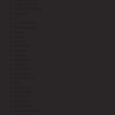
GREATFLEX
GREEN APPLE
Greenel
GT
GUSI Electric
Halla lighting
Haupa
Hegel
Helvar
HENSEL
Hi-Watt
Hintek
Hofmann
Horoz
HUTER
Hyperline
HYUNDAI
IEK
Image Art
IN HOME
INNOLUX
INSTALL
INSTART
Interior Electric