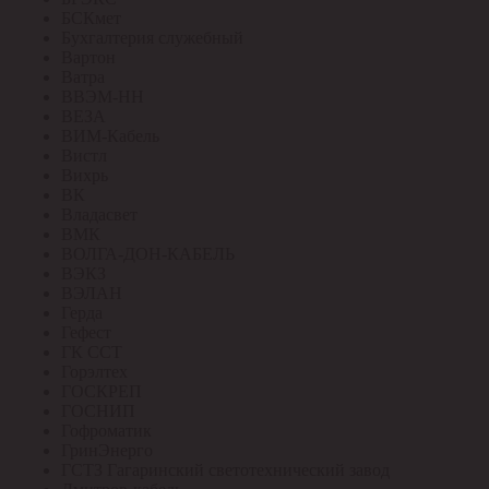
БСКмет
Бухгалтерия служебный
Вартон
Ватра
ВВЭМ-НН
ВЕЗА
ВИМ-Кабель
Вистл
Вихрь
ВК
Владасвет
ВМК
ВОЛГА-ДОН-КАБЕЛЬ
ВЭКЗ
ВЭЛАН
Герда
Гефест
ГК ССТ
Горэлтех
ГОСКРЕП
ГОСНИП
Гофроматик
ГринЭнерго
ГСТЗ Гагаринский светотехнический завод