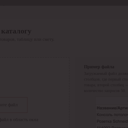
Отдел продаж
8 800 6000-600
Каталог
Акции
 каталогу
Сервис
товаров, таблицу или смету.
Инструкция по работе
с сервисом
Оплата
Сервис ЭДО
Сервис ИТС-КА
Пример файла
Сервис API
Загружаемый файл долже
Контакты
О компании
столбцов, где первый ст
Вход
Регистрация
товара, второй столбец 
количество запросов 50.
Крупнейший поставщик электро-технической продукции в
ите файл
России
Найти
файл в область окна
Искать по всем разделам