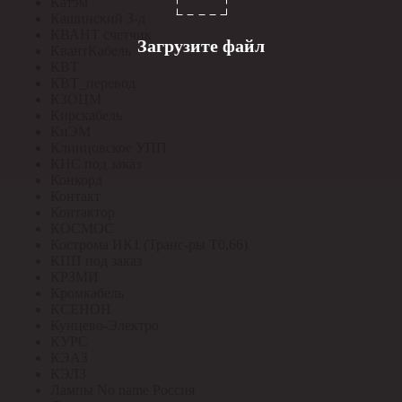
Катэм
Кашинский З-д
КВАНТ счетчик
Загрузите файл
КвантКабель
КВТ
КВТ_перевод
КЗОЦМ
Кирскабель
КиЭМ
Клинцовское УПП
КНС под заказ
Конкорд
Контакт
Контактор
КОСМОС
Кострома ИК1 (Транс-ры Т0,66)
КПП под заказ
КРЗМИ
Кромкабель
КСЕНОН
Кунцево-Электро
КУРС
КЭАЗ
КЭЛЗ
Лампы No name Россия