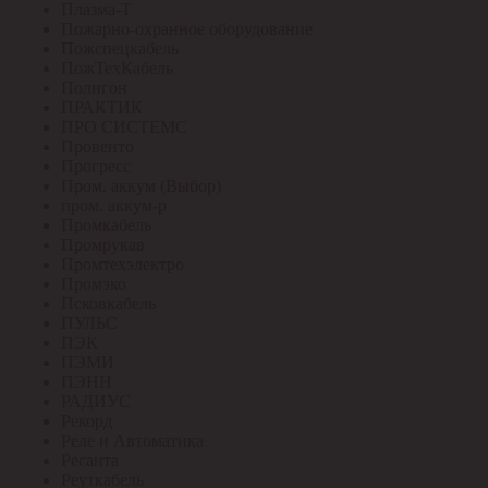
Плазма-Т
Пожарно-охранное оборудование
Пожспецкабель
ПожТехКабель
Полигон
ПРАКТИК
ПРО СИСТЕМС
Провенто
Прогресс
Пром. аккум (Выбор)
пром. аккум-р
Промкабель
Промрукав
Промтехэлектро
Промэко
Псковкабель
ПУЛЬС
ПЭК
ПЭМИ
ПЭНН
РАДИУС
Рекорд
Реле и Автоматика
Ресанта
Реуткабель