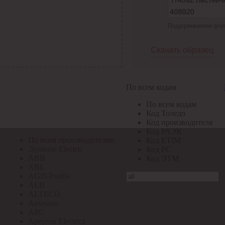
По всем кодам
Поддерживаемые формат
По всем кодам
Код Толедо
Код производителя
Скачать образец
Код РАЭК
Код ETIM
Код РС
Код ЭТМ
По всем кодам
Прочие
По всем кодам
По всем производителям
Код Толедо
Код производителя
Код РАЭК
По всем производителям
Код ETIM
.Systeme Electric
Код РС
ABB
Код ЭТМ
ABL
AGIS Profile
ALB
ALTECO
Ansmann
APC
Apeyron Electrics