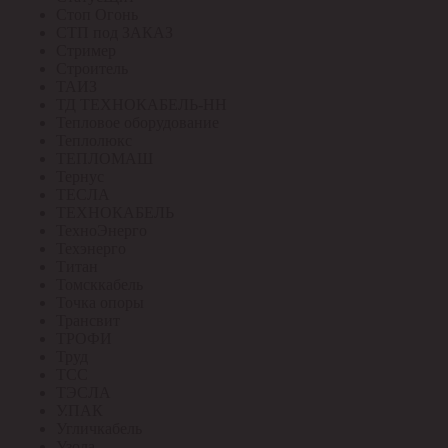
Стоп Огонь
СТП под ЗАКАЗ
Стример
Строитель
ТАИЗ
ТД ТЕХНОКАБЕЛЬ-НН
Тепловое оборудование
Теплолюкс
ТЕПЛОМАШ
Тернус
ТЕСЛА
ТЕХНОКАБЕЛЬ
ТехноЭнерго
Техэнерго
Титан
Томсккабель
Точка опоры
Трансвит
ТРОФИ
Труд
ТСС
ТЭСЛА
У.ПАК
Угличкабель
Узола