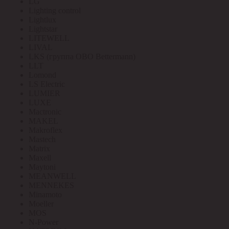
LG
Lighting control
Lightlux
Lightstar
LITEWELL
LIVAL
LKS (группа OBO Bettermann)
LLT
Lomond
LS Electric
LUMIER
LUXE
Mactronic
MAKEL
Makroflex
Mastech
Matrix
Maxell
Maytoni
MEANWELL
MENNEKES
Minamoto
Moeller
MOS
N-Power