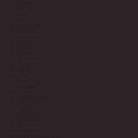
SONY
SPL
Stanley
Stayer
STEKKER
STRAZH
Suprlan
Supu
SUPU
Sylvania
Systeme Electric
T-Max
Tantos
TDM
Tech-Krep
Technical
Technolux
TEHSTRONG
Tekfor
Terneo
Tetenal
TIMBERK
TLK
TOKER
TOKOV ELECTRIC