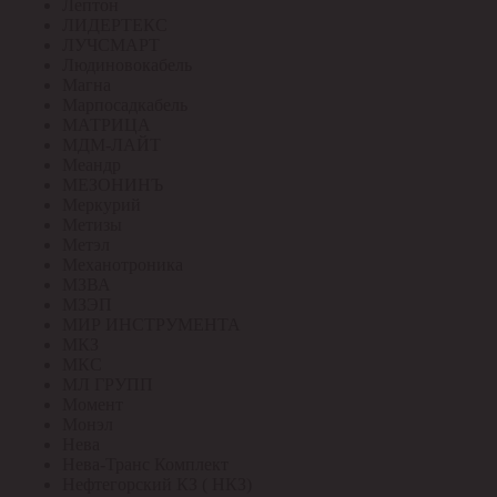
Лептон
ЛИДЕРТЕКС
ЛУЧСМАРТ
Людиновокабель
Магна
Марпосадкабель
МАТРИЦА
МДМ-ЛАЙТ
Меандр
МЕЗОНИНЪ
Меркурий
Метизы
Метэл
Механотроника
МЗВА
МЗЭП
МИР ИНСТРУМЕНТА
МКЗ
МКС
МЛ ГРУПП
Момент
Монэл
Нева
Нева-Транс Комплект
Нефтегорский КЗ ( НКЗ)