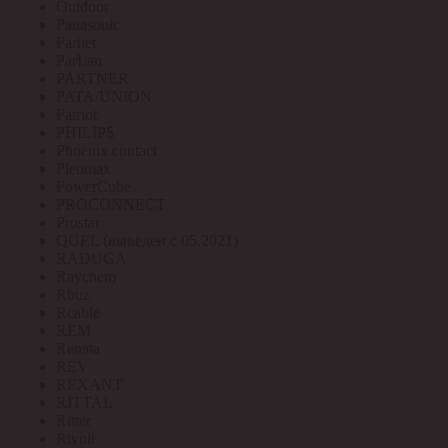
Outdoor
Panasonic
Paritet
ParLan
PARTNER
PATA/UNION
Patriot
PHILIPS
Phoenix contact
Pleomax
PowerCube
PROCONNECT
Prostar
QUEL (выведен с 05.2021)
RADUGA
Raychem
Rbuz
Rcable
REM
Renata
REV
REXANT
RITTAL
Ritter
Rivoli