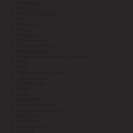
Росдюбель
РОСМЕН
РОСТОК-ЭЛЕКТРО
РСК
РТ-Кабель
Рубеж
Русский Свет
Русское тепло
РусЭлектроКабель
Рыбинсккабель
Рыбинскэлектрокабель(Призмиан)
РЭМ
РЭМЗ
Саранск лампа (Лисма)
Сарансккабель
САРМАТ-ЭМ
Сварог
Сварог
Свет Витебск
Световые Решения
Световые Технологии
СДСПЛАСТ
Севкабель
СегментЭнерго
Секунда