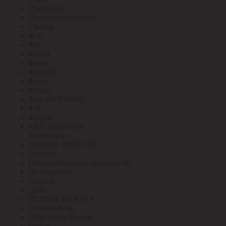
УралПласт
Услуги бухгалтерия
Уфакор
Ф-Т
ФА
ФАZА
Фабер
ФЕРЕКС
Фокус
Фотон
ФотоРАЗОВЫЕ
ФП
Фрунзе
ХКА (Кольчуга)
Хозтовары
ХОМОВ ЭЛЕКТРО
Цветлит
Центр кабельных технологий
Центркабель
Циркон
ЦМО
ЧЕТЫРЕ СЕЗОНА
Чувашкабель
ЧУП Элект Белтиз