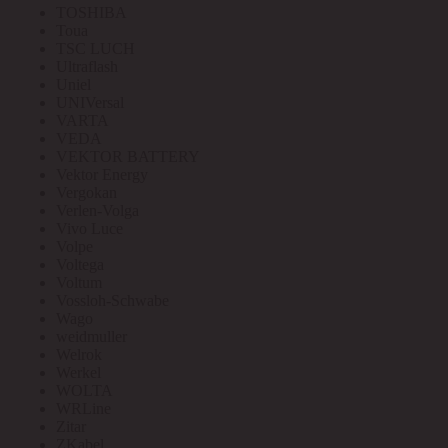
TOSHIBA
Toua
TSC LUCH
Ultraflash
Uniel
UNIVersal
VARTA
VEDA
VEKTOR BATTERY
Vektor Energy
Vergokan
Verlen-Volga
Vivo Luce
Volpe
Voltega
Voltum
Vossloh-Schwabe
Wago
weidmuller
Welrok
Werkel
WOLTA
WRLine
Zitar
ZKabel