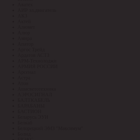
Аватех
АИР эл.двигатель
АКЗ
Актей
Алюмет
Алюр
Амира
Апатор
Аргос Трейд
Ардатов АСТЗ
АРМ-Технолоджи
АРМИЯ РОССИИ
Арсенал
Астра
Атон
Ашасветотехника
АЭРОСИГНАЛ
БАЛТКАБЕЛЬ
БАРАБАНЫ
БАСТИОН
Беларусь ЭУИ
Белкаб
Белорецкий ЭМЗ "Максимум"
Болид
БРЭКС