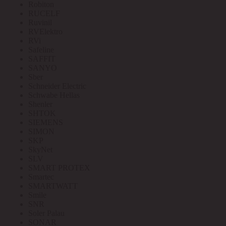
Robiton
RUCELF
Ruvinil
RVElektro
RVi
Safeline
SAFFIT
SANYO
Sber
Schneider Electric
Schwabe Hellas
Shenler
SHTOK
SIEMENS
SIMON
SKP
SkyNet
SLV
SMART PROTEX
Smartec
SMARTWATT
Smile
SNR
Soler Palau
SONAR