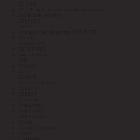
СЗ ЭМИ
СЗТТ Свердловский трансформаторный
Сибирский Арсенал
СИБРТЕХ
СИЛА
Силовые трансформатор ТМГ, ТСЗЛ
Синтэк
Система КМ
СКТ ГРУПП
СмартЭлектро
СМЗ
СОЛЕКС
Сосна
СОЭМИ
Союз (Универсал)
СПЕКТР
СПЕКТР
Спецкабель
Спецресурс
Спецстрой
СПКБ Техно
Сталер
Стальконструкция
СТАРТ
СтатусЩит