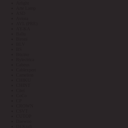
Arlight
Arte Lamp
ASD
Aviora
AVL (PRE)
AY-KA
Ballu
Bironi
BLV
BS
Bticino
Bylectrica
Cabeus
Cablexpert
Camelion
CHIKU
CHINT
Citel
CoCo
CP
CROWN
CSVT
CUTOP
Daewoo
DEKraft