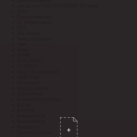
Дмитров-кабель
доп.детали СВЕТИЛЬНИКИ NO name
ДЭА
Евроавтоматика
ЕГ (Еврогарант)
ЕКА
ЖБ Опоры
Завод Пластмасс
Заря
Зебра
ЗКМК
ЗСП (Trilux)
ЗЭТАРУС
ИвКЗ (Ивановский)
ИМПУЛЬС
Интерсвет
Иркутсккабель
КабельМаш
КабельЭлектроСвязь
Кабэкс
КАВИК
Кавказкабель
Кавказкабель
Камкабель
Каспий Электро