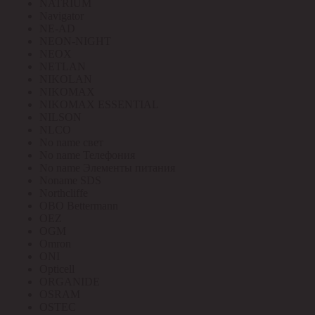
NATRIUM
Navigator
NE-AD
NEON-NIGHT
NEOX
NETLAN
NIKOLAN
NIKOMAX
NIKOMAX ESSENTIAL
NILSON
NLCO
No name свет
No name Телефония
No name Элементы питания
Noname SDS
Northcliffe
OBO Bettermann
OEZ
OGM
Omron
ONI
Opticell
ORGANIDE
OSRAM
OSTEC