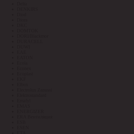
Delta
DENKIRS
Diod
Diora
DKC
DOMTOK
DORI/Blackmor
DURACELL
DUWI
EAE
EATON
Ecola
Econex
Ecoplast
EKF
Elbox
Electrolux Zanussi
Elektrostandard
Emafyl
EMAS
ENERGIZER
ERA Вентиляция
ESB
ESEN
ETA