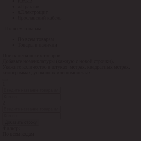
ЮАИЗ
я.Практик
я.Электрощит
Ярославский кабель
По всем товарам
По всем товарам
Товары в наличии
Поиск нескольких товаров
Добавьте номенклатуры (каждую с новой строчки).
Укажите количество в штуках, метрах, квадратных метрах,
килограммах, упаковках или комплектах.
1
2
Добавить строку
Фильтр:
По всем кодам