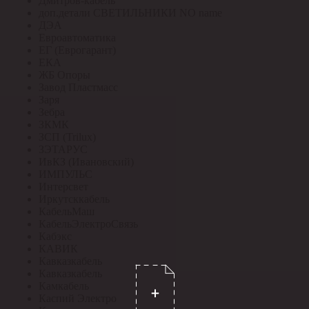
Дмитров-кабель
доп.детали СВЕТИЛЬНИКИ NO name
ДЭА
Евроавтоматика
ЕГ (Еврогарант)
ЕКА
ЖБ Опоры
Завод Пластмасс
Заря
Зебра
ЗКМК
ЗСП (Trilux)
ЗЭТАРУС
ИвКЗ (Ивановский)
ИМПУЛЬС
Интерсвет
Иркутсккабель
КабельМаш
КабельЭлектроСвязь
Кабэкс
КАВИК
Кавказкабель
Кавказкабель
Камкабель
Каспий Электро