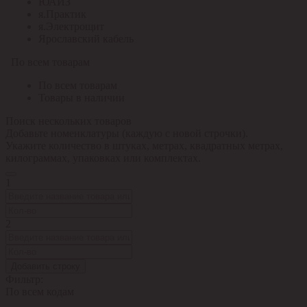
ЮАИЗ
я.Практик
я.Электрощит
Ярославский кабель
По всем товарам
По всем товарам
Товары в наличии
Поиск нескольких товаров
Добавьте номенклатуры (каждую с новой строчки).
Укажите количество в штуках, метрах, квадратных метрах,
килограммах, упаковках или комплектах.
1
2
Добавить строку
Фильтр:
По всем кодам