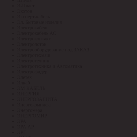
Штиль
Э-Пласт
Экотон
Эксперт-кабель
Эл. Бытовые изделия
Электрокабель
Электрокабель АО
Электроконтакт
Электролоток
Электрооборудование под ЗАКАЗ
Электротехмаш
Электротехник
Электротехника и Автоматика
Электрофидер
Элетех
Элкаб
ЭМ-КАБЕЛЬ
ЭНЕРГИЯ
ЭНЕРГОЗАЩИТА
Энергокомплект
Энергомера
ЭНЕРГОМИР
ЭРА
ЭРА АР
ЭРГ