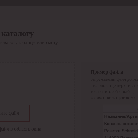
Отдел продаж
8 800 6000-600
Каталог
Акции
 каталогу
Сервис
товаров, таблицу или смету.
Инструкция по работе
с сервисом
Оплата
Сервис ЭДО
Сервис ИТС-КА
Пример файла
Сервис API
Загружаемый файл долже
Контакты
О компании
столбцов, где первый ст
Вход
Регистрация
товара, второй столбец 
количество запросов 50.
Крупнейший поставщик электро-технической продукции в
ите файл
России
Найти
файл в область окна
Искать по всем разделам