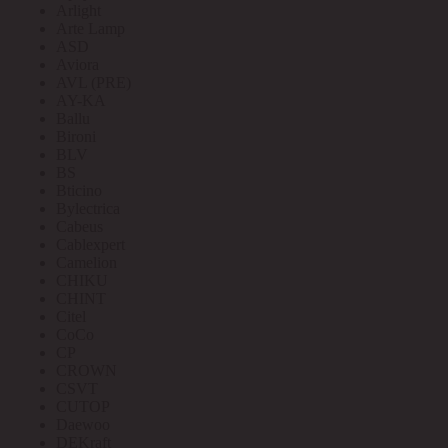
Arlight
Arte Lamp
ASD
Aviora
AVL (PRE)
AY-KA
Ballu
Bironi
BLV
BS
Bticino
Bylectrica
Cabeus
Cablexpert
Camelion
CHIKU
CHINT
Citel
CoCo
CP
CROWN
CSVT
CUTOP
Daewoo
DEKraft