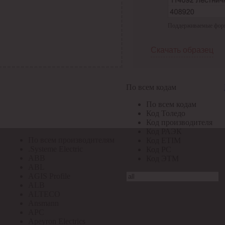
По всем кодам
Поддерживаемые формат
По всем кодам
Код Толедо
Код производителя
Скачать образец
Код РАЭК
Код ETIM
Код РС
Код ЭТМ
По всем кодам
Прочие
По всем кодам
По всем производителям
Код Толедо
Код производителя
Код РАЭК
По всем производителям
Код ETIM
.Systeme Electric
Код РС
ABB
Код ЭТМ
ABL
AGIS Profile
ALB
ALTECO
Ansmann
APC
Apeyron Electrics