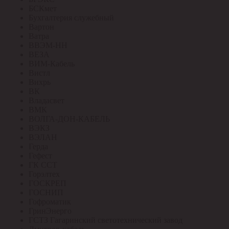
БСКмет
Бухгалтерия служебный
Вартон
Ватра
ВВЭМ-НН
ВЕЗА
ВИМ-Кабель
Вистл
Вихрь
ВК
Владасвет
ВМК
ВОЛГА-ДОН-КАБЕЛЬ
ВЭКЗ
ВЭЛАН
Герда
Гефест
ГК ССТ
Горэлтех
ГОСКРЕП
ГОСНИП
Гофроматик
ГринЭнерго
ГСТЗ Гагаринский светотехнический завод