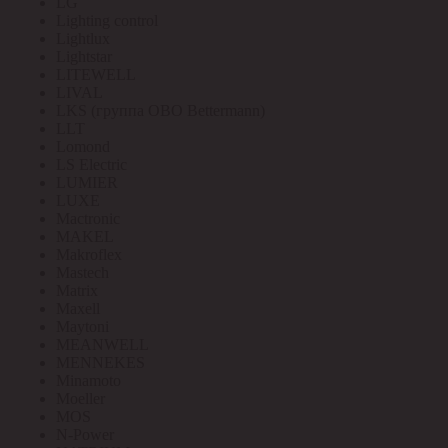
LG
Lighting control
Lightlux
Lightstar
LITEWELL
LIVAL
LKS (группа OBO Bettermann)
LLT
Lomond
LS Electric
LUMIER
LUXE
Mactronic
MAKEL
Makroflex
Mastech
Matrix
Maxell
Maytoni
MEANWELL
MENNEKES
Minamoto
Moeller
MOS
N-Power