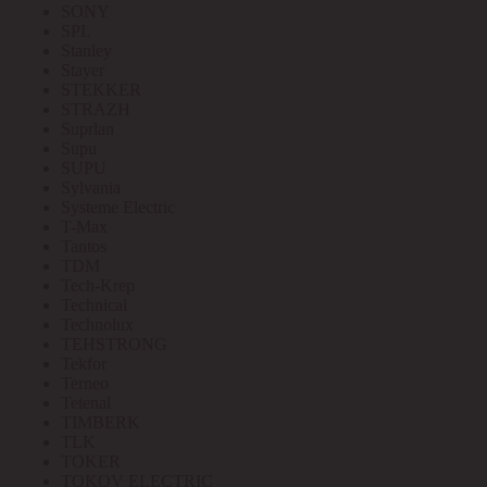
SONY
SPL
Stanley
Stayer
STEKKER
STRAZH
Suprlan
Supu
SUPU
Sylvania
Systeme Electric
T-Max
Tantos
TDM
Tech-Krep
Technical
Technolux
TEHSTRONG
Tekfor
Terneo
Tetenal
TIMBERK
TLK
TOKER
TOKOV ELECTRIC