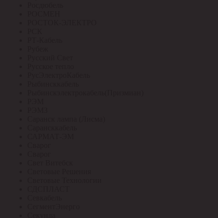
Росдюбель
РОСМЕН
РОСТОК-ЭЛЕКТРО
РСК
РТ-Кабель
Рубеж
Русский Свет
Русское тепло
РусЭлектроКабель
Рыбинсккабель
Рыбинскэлектрокабель(Призмиан)
РЭМ
РЭМЗ
Саранск лампа (Лисма)
Сарансккабель
САРМАТ-ЭМ
Сварог
Сварог
Свет Витебск
Световые Решения
Световые Технологии
СДСПЛАСТ
Севкабель
СегментЭнерго
Секунда