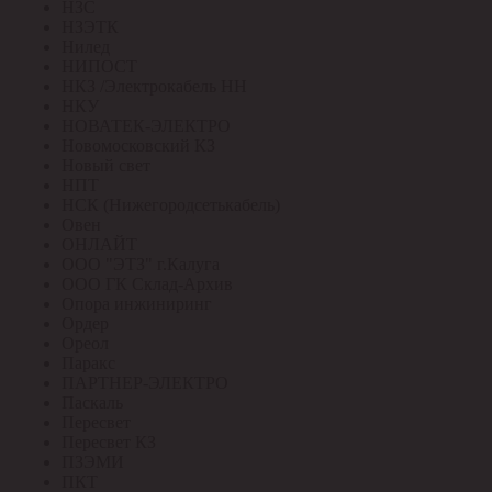
НЗС
НЗЭТК
Нилед
НИПОСТ
НКЗ /Электрокабель НН
НКУ
НОВАТЕК-ЭЛЕКТРО
Новомосковский КЗ
Новый свет
НПТ
НСК (Нижегородсетькабель)
Овен
ОНЛАЙТ
ООО "ЭТЗ" г.Калуга
ООО ГК Склад-Архив
Опора инжиниринг
Ордер
Ореол
Паракс
ПАРТНЕР-ЭЛЕКТРО
Паскаль
Пересвет
Пересвет КЗ
ПЗЭМИ
ПКТ