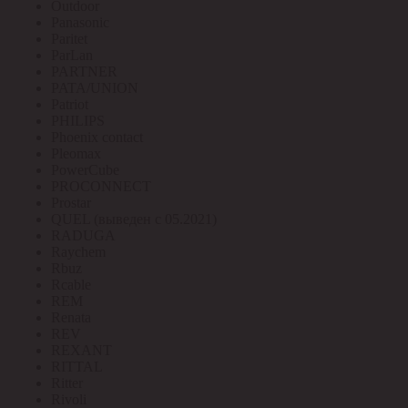
Outdoor
Panasonic
Paritet
ParLan
PARTNER
PATA/UNION
Patriot
PHILIPS
Phoenix contact
Pleomax
PowerCube
PROCONNECT
Prostar
QUEL (выведен с 05.2021)
RADUGA
Raychem
Rbuz
Rcable
REM
Renata
REV
REXANT
RITTAL
Ritter
Rivoli