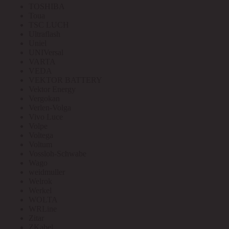
TOSHIBA
Toua
TSC LUCH
Ultraflash
Uniel
UNIVersal
VARTA
VEDA
VEKTOR BATTERY
Vektor Energy
Vergokan
Verlen-Volga
Vivo Luce
Volpe
Voltega
Voltum
Vossloh-Schwabe
Wago
weidmuller
Welrok
Werkel
WOLTA
WRLine
Zitar
ZKabel