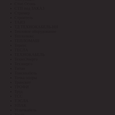
Стоп Огонь
СТП под ЗАКАЗ
Стример
Строитель
ТАИЗ
ТД ТЕХНОКАБЕЛЬ-НН
Тепловое оборудование
Теплолюкс
ТЕПЛОМАШ
Тернус
ТЕСЛА
ТЕХНОКАБЕЛЬ
ТехноЭнерго
Техэнерго
Титан
Томсккабель
Точка опоры
Трансвит
ТРОФИ
Труд
ТСС
ТЭСЛА
У.ПАК
Угличкабель
Узола