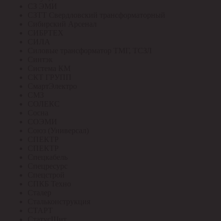
СЗ ЭМИ
СЗТТ Свердловский трансформаторный
Сибирский Арсенал
СИБРТЕХ
СИЛА
Силовые трансформатор ТМГ, ТСЗЛ
Синтэк
Система КМ
СКТ ГРУПП
СмартЭлектро
СМЗ
СОЛЕКС
Сосна
СОЭМИ
Союз (Универсал)
СПЕКТР
СПЕКТР
Спецкабель
Спецресурс
Спецстрой
СПКБ Техно
Сталер
Стальконструкция
СТАРТ
СтатусЩит