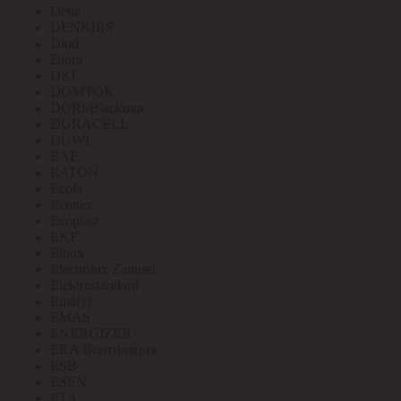
Delta
DENKIRS
Diod
Diora
DKC
DOMTOK
DORI/Blackmor
DURACELL
DUWI
EAE
EATON
Ecola
Econex
Ecoplast
EKF
Elbox
Electrolux Zanussi
Elektrostandard
Emafyl
EMAS
ENERGIZER
ERA Вентиляция
ESB
ESEN
ETA