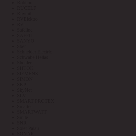
Robiton
RUCELF
Ruvinil
RVElektro
RVi
Safeline
SAFFIT
SANYO
Sber
Schneider Electric
Schwabe Hellas
Shenler
SHTOK
SIEMENS
SIMON
SKP
SkyNet
SLV
SMART PROTEX
Smartec
SMARTWATT
Smile
SNR
Soler Palau
SONAR