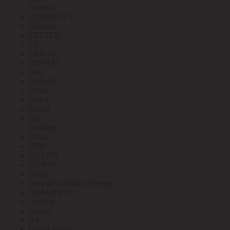
Eurolux
EUROSVET
Extherm
EZETEK
FA
FAROS
FEDAST
Felo
FEMAN
Feron
Ferrol
Finder
FIT
Fortisflex
Freya
FUJI
GALAD
GARIN
Gauss
General Lighting Systems
GENERICA
Geniled
Gigant
GP
Grand Meyer