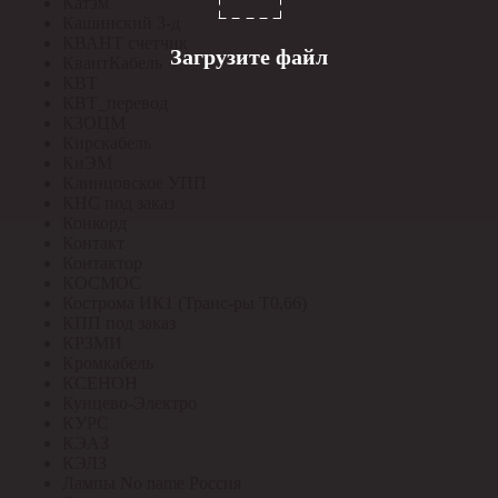
Катэм
Кашинский З-д
КВАНТ счетчик
Загрузите файл
КвантКабель
КВТ
КВТ_перевод
КЗОЦМ
Кирскабель
КиЭМ
Клинцовское УПП
КНС под заказ
Конкорд
Контакт
Контактор
КОСМОС
Кострома ИК1 (Транс-ры Т0,66)
КПП под заказ
КРЗМИ
Кромкабель
КСЕНОН
Кунцево-Электро
КУРС
КЭАЗ
КЭЛЗ
Лампы No name Россия