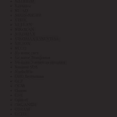
NATRIUM
Navigator
NE-AD
NEON-NIGHT
NEOX
NETLAN
NIKOLAN
NIKOMAX
NIKOMAX ESSENTIAL
NILSON
NLCO
No name свет
No name Телефония
No name Элементы питания
Noname SDS
Northcliffe
OBO Bettermann
OEZ
OGM
Omron
ONI
Opticell
ORGANIDE
OSRAM
OSTEC