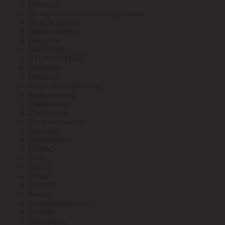
Плазма-Т
Пожарно-охранное оборудование
Пожспецкабель
ПожТехКабель
Полигон
ПРАКТИК
ПРО СИСТЕМС
Провенто
Прогресс
Пром. аккум (Выбор)
пром. аккум-р
Промкабель
Промрукав
Промтехэлектро
Промэко
Псковкабель
ПУЛЬС
ПЭК
ПЭМИ
ПЭНН
РАДИУС
Рекорд
Реле и Автоматика
Ресанта
Реуткабель