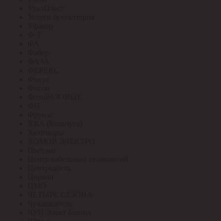
УралПласт
Услуги бухгалтерия
Уфакор
Ф-Т
ФА
Фабер
ФАЗА
ФЕРЕКС
Фокус
Фотон
ФотоРАЗОВЫЕ
ФП
Фрунзе
ХКА (Кольчуга)
Хозтовары
ХОМОВ ЭЛЕКТРО
Цветлит
Центр кабельных технологий
Центркабель
Циркон
ЦМО
ЧЕТЫРЕ СЕЗОНА
Чувашкабель
ЧУП Элект Белтиз