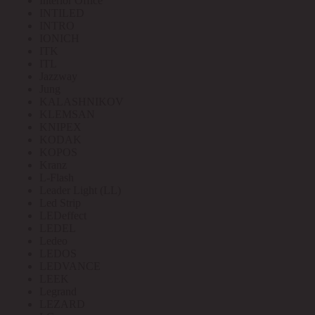
Interior Office
INTILED
INTRO
IONICH
ITK
ITL
Jazzway
Jung
KALASHNIKOV
KLEMSAN
KNIPEX
KODAK
KOPOS
Kranz
L-Flash
Leader Light (LL)
Led Strip
LEDeffect
LEDEL
Ledeo
LEDOS
LEDVANCE
LEEK
Legrand
LEZARD