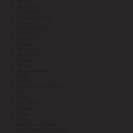
Лептон
ЛИДЕРТЕКС
ЛУЧСМАРТ
Людиновокабель
Магна
Марпосадкабель
МАТРИЦА
МДМ-ЛАЙТ
Меандр
МЕЗОНИНЪ
Меркурий
Метизы
Метэл
Механотроника
МЗВА
МЗЭП
МИР ИНСТРУМЕНТА
МКЗ
МКС
МЛ ГРУПП
Момент
Монэл
Нева
Нева-Транс Комплект
Нефтегорский КЗ ( НКЗ)