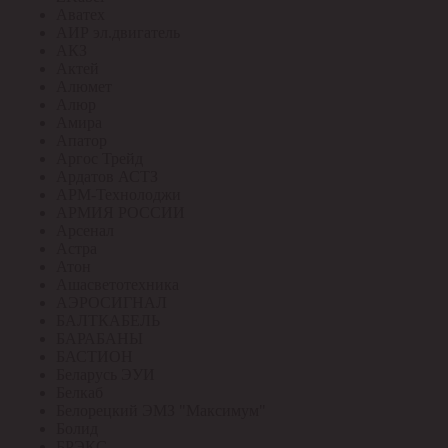
Аватех
АИР эл.двигатель
АКЗ
Актей
Алюмет
Алюр
Амира
Апатор
Аргос Трейд
Ардатов АСТЗ
АРМ-Технолоджи
АРМИЯ РОССИИ
Арсенал
Астра
Атон
Ашасветотехника
АЭРОСИГНАЛ
БАЛТКАБЕЛЬ
БАРАБАНЫ
БАСТИОН
Беларусь ЭУИ
Белкаб
Белорецкий ЭМЗ "Максимум"
Болид
БРЭКС