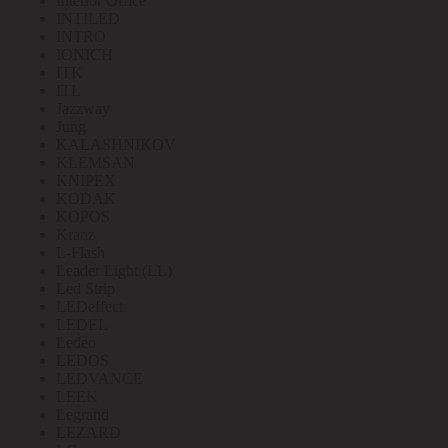
Interior Office
INTILED
INTRO
IONICH
ITK
ITL
Jazzway
Jung
KALASHNIKOV
KLEMSAN
KNIPEX
KODAK
KOPOS
Kranz
L-Flash
Leader Light (LL)
Led Strip
LEDeffect
LEDEL
Ledeo
LEDOS
LEDVANCE
LEEK
Legrand
LEZARD