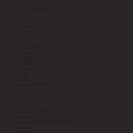
Аватех
АИР эл.двигатель
АКЗ
Актей
Алюмет
Алюр
Амира
Апатор
Аргос Трейд
Ардатов АСТЗ
АРМ-Технолоджи
АРМИЯ РОССИИ
Арсенал
Астра
Атон
Ашасветотехника
АЭРОСИГНАЛ
БАЛТКАБЕЛЬ
БАРАБАНЫ
БАСТИОН
Беларусь ЭУИ
Белкаб
Белорецкий ЭМЗ "Максимум"
Болид
БРЭКС