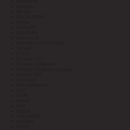
NATRIUM
Navigator
NE-AD
NEON-NIGHT
NEOX
NETLAN
NIKOLAN
NIKOMAX
NIKOMAX ESSENTIAL
NILSON
NLCO
No name свет
No name Телефония
No name Элементы питания
Noname SDS
Northcliffe
OBO Bettermann
OEZ
OGM
Omron
ONI
Opticell
ORGANIDE
OSRAM
OSTEC