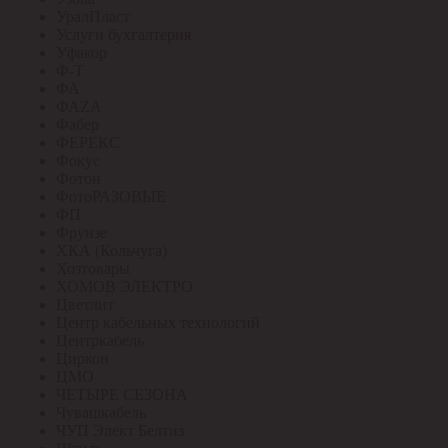
УралПласт
Услуги бухгалтерия
Уфакор
Ф-Т
ФА
ФАZА
Фабер
ФЕРЕКС
Фокус
Фотон
ФотоРАЗОВЫЕ
ФП
Фрунзе
ХКА (Кольчуга)
Хозтовары
ХОМОВ ЭЛЕКТРО
Цветлит
Центр кабельных технологий
Центркабель
Циркон
ЦМО
ЧЕТЫРЕ СЕЗОНА
Чувашкабель
ЧУП Элект Белтиз