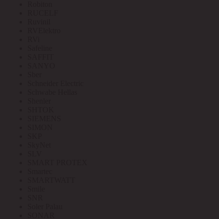
Robiton
RUCELF
Ruvinil
RVElektro
RVi
Safeline
SAFFIT
SANYO
Sber
Schneider Electric
Schwabe Hellas
Shenler
SHTOK
SIEMENS
SIMON
SKP
SkyNet
SLV
SMART PROTEX
Smartec
SMARTWATT
Smile
SNR
Soler Palau
SONAR