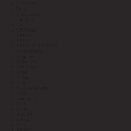
TOSHIBA
Toua
TSC LUCH
Ultraflash
Uniel
UNIVersal
VARTA
VEDA
VEKTOR BATTERY
Vektor Energy
Vergokan
Verlen-Volga
Vivo Luce
Volpe
Voltega
Voltum
Vossloh-Schwabe
Wago
weidmuller
Welrok
Werkel
WOLTA
WRLine
Zitar
ZKabel