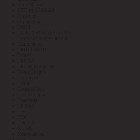
Стоп Огонь
СТП под ЗАКАЗ
Стример
Строитель
ТАИЗ
ТД ТЕХНОКАБЕЛЬ-НН
Тепловое оборудование
Теплолюкс
ТЕПЛОМАШ
Тернус
ТЕСЛА
ТЕХНОКАБЕЛЬ
ТехноЭнерго
Техэнерго
Титан
Томсккабель
Точка опоры
Трансвит
ТРОФИ
Труд
ТСС
ТЭСЛА
У.ПАК
Угличкабель
Узола