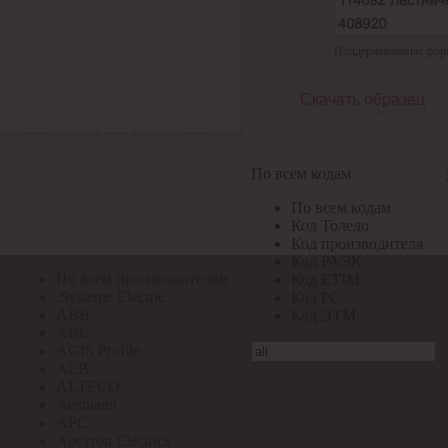
По всем кодам
Поддерживаемые формат
По всем кодам
Код Толедо
Код производителя
Скачать образец
Код РАЭК
Код ETIM
Код РС
Код ЭТМ
По всем кодам
Прочие
По всем кодам
По всем производителям
Код Толедо
Код производителя
Код РАЭК
По всем производителям
Код ETIM
.Systeme Electric
Код РС
ABB
Код ЭТМ
ABL
AGIS Profile
ALB
ALTECO
Ansmann
APC
Apeyron Electrics