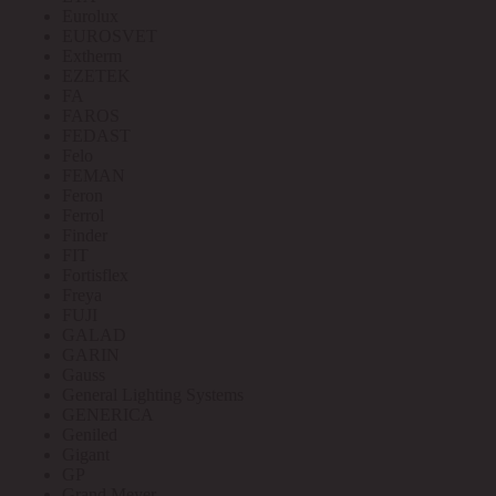
Eurolux
EUROSVET
Extherm
EZETEK
FA
FAROS
FEDAST
Felo
FEMAN
Feron
Ferrol
Finder
FIT
Fortisflex
Freya
FUJI
GALAD
GARIN
Gauss
General Lighting Systems
GENERICA
Geniled
Gigant
GP
Grand Meyer