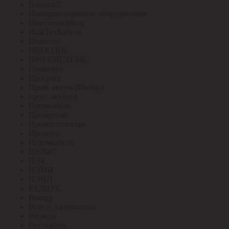
Плазма-Т
Пожарно-охранное оборудование
Пожспецкабель
ПожТехКабель
Полигон
ПРАКТИК
ПРО СИСТЕМС
Провенто
Прогресс
Пром. аккум (Выбор)
пром. аккум-р
Промкабель
Промрукав
Промтехэлектро
Промэко
Псковкабель
ПУЛЬС
ПЭК
ПЭМИ
ПЭНН
РАДИУС
Рекорд
Реле и Автоматика
Ресанта
Реуткабель