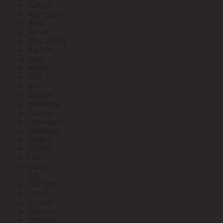
Arlight
Arte Lamp
ASD
Aviora
AVL (PRE)
AY-KA
Ballu
Bironi
BLV
BS
Bticino
Bylectrica
Cabeus
Cablexpert
Camelion
CHIKU
CHINT
Citel
CoCo
CP
CROWN
CSVT
CUTOP
Daewoo
DEKraft