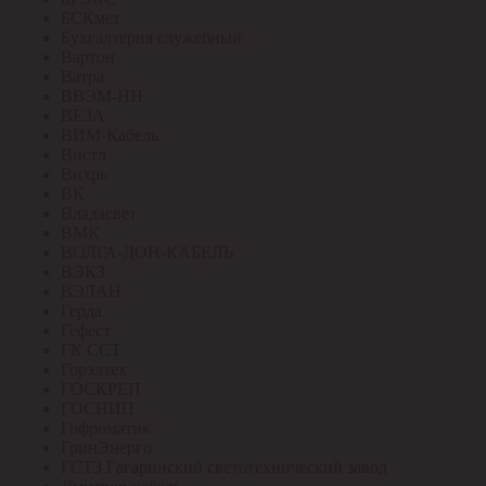
БСКмет
Бухгалтерия служебный
Вартон
Ватра
ВВЭМ-НН
ВЕЗА
ВИМ-Кабель
Вистл
Вихрь
ВК
Владасвет
ВМК
ВОЛГА-ДОН-КАБЕЛЬ
ВЭКЗ
ВЭЛАН
Герда
Гефест
ГК ССТ
Горэлтех
ГОСКРЕП
ГОСНИП
Гофроматик
ГринЭнерго
ГСТЗ Гагаринский светотехнический завод