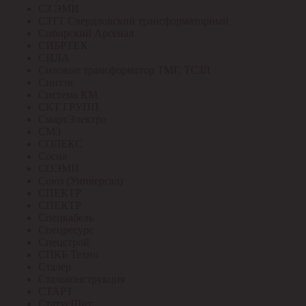
СЗ ЭМИ
СЗТТ Свердловский трансформаторный
Сибирский Арсенал
СИБРТЕХ
СИЛА
Силовые трансформатор ТМГ, ТСЗЛ
Синтэк
Система КМ
СКТ ГРУПП
СмартЭлектро
СМЗ
СОЛЕКС
Сосна
СОЭМИ
Союз (Универсал)
СПЕКТР
СПЕКТР
Спецкабель
Спецресурс
Спецстрой
СПКБ Техно
Сталер
Стальконструкция
СТАРТ
СтатусЩит