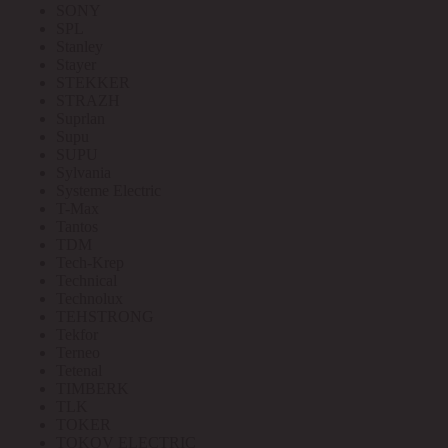
SONY
SPL
Stanley
Stayer
STEKKER
STRAZH
Suprlan
Supu
SUPU
Sylvania
Systeme Electric
T-Max
Tantos
TDM
Tech-Krep
Technical
Technolux
TEHSTRONG
Tekfor
Terneo
Tetenal
TIMBERK
TLK
TOKER
TOKOV ELECTRIC