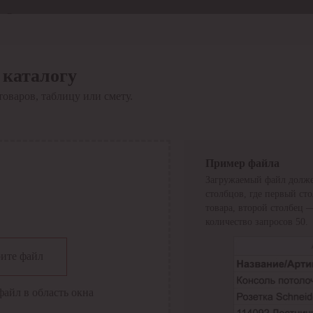
Отдел продаж
8 800 6000-600
Каталог
Акции
 каталогу
Сервис
товаров, таблицу или смету.
Инструкция по работе
с сервисом
Оплата
Сервис ЭДО
Сервис ИТС-КА
Пример файла
Сервис API
Загружаемый файл долже
Контакты
О компании
столбцов, где первый ст
Вход
Регистрация
товара, второй столбец 
количество запросов 50.
Крупнейший поставщик электро-технической продукции в
ите файл
России
Найти
файл в область окна
Искать по всем разделам