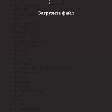
Катэм
Кашинский З-д
КВАНТ счетчик
Загрузите файл
КвантКабель
КВТ
КВТ_перевод
КЗОЦМ
Кирскабель
КиЭМ
Клинцовское УПП
КНС под заказ
Конкорд
Контакт
Контактор
КОСМОС
Кострома ИК1 (Транс-ры Т0,66)
КПП под заказ
КРЗМИ
Кромкабель
КСЕНОН
Кунцево-Электро
КУРС
КЭАЗ
КЭЛЗ
Лампы No name Россия