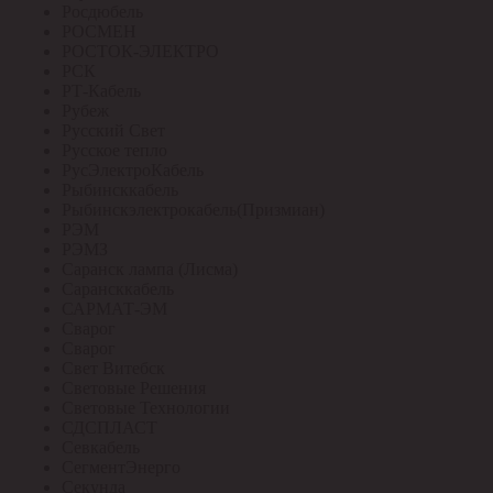
Росдюбель
РОСМЕН
РОСТОК-ЭЛЕКТРО
РСК
РТ-Кабель
Рубеж
Русский Свет
Русское тепло
РусЭлектроКабель
Рыбинсккабель
Рыбинскэлектрокабель(Призмиан)
РЭМ
РЭМЗ
Саранск лампа (Лисма)
Сарансккабель
САРМАТ-ЭМ
Сварог
Сварог
Свет Витебск
Световые Решения
Световые Технологии
СДСПЛАСТ
Севкабель
СегментЭнерго
Секунда