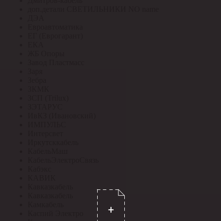
Дмитров-кабель
доп.детали СВЕТИЛЬНИКИ NO name
ДЭА
Евроавтоматика
ЕГ (Еврогарант)
ЕКА
ЖБ Опоры
Завод Пластмасс
Заря
Зебра
ЗКМК
ЗСП (Trilux)
ЗЭТАРУС
ИвКЗ (Ивановский)
ИМПУЛЬС
Интерсвет
Иркутсккабель
КабельМаш
КабельЭлектроСвязь
Кабэкс
КАВИК
Кавказкабель
Кавказкабель
Камкабель
Каспий Электро