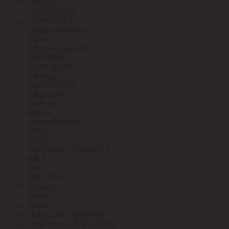
Лептон
ЛИДЕРТЕКС
ЛУЧСМАРТ
Людиновокабель
Магна
Марпосадкабель
МАТРИЦА
МДМ-ЛАЙТ
Меандр
МЕЗОНИНЪ
Меркурий
Метизы
Метэл
Механотроника
МЗВА
МЗЭП
МИР ИНСТРУМЕНТА
МКЗ
МКС
МЛ ГРУПП
Момент
Монэл
Нева
Нева-Транс Комплект
Нефтегорский КЗ ( НКЗ)