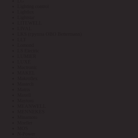
LG
Lighting control
Lightlux
Lightstar
LITEWELL
LIVAL
LKS (группа OBO Bettermann)
LLT
Lomond
LS Electric
LUMIER
LUXE
Mactronic
MAKEL
Makroflex
Mastech
Matrix
Maxell
Maytoni
MEANWELL
MENNEKES
Minamoto
Moeller
MOS
N-Power