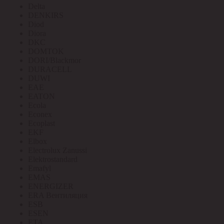
Delta
DENKIRS
Diod
Diora
DKC
DOMTOK
DORI/Blackmor
DURACELL
DUWI
EAE
EATON
Ecola
Econex
Ecoplast
EKF
Elbox
Electrolux Zanussi
Elektrostandard
Emafyl
EMAS
ENERGIZER
ERA Вентиляция
ESB
ESEN
ETA