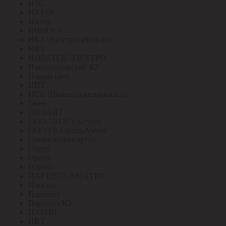
НЗС
НЗЭТК
Нилед
НИПОСТ
НКЗ /Электрокабель НН
НКУ
НОВАТЕК-ЭЛЕКТРО
Новомосковский КЗ
Новый свет
НПТ
НСК (Нижегородсетькабель)
Овен
ОНЛАЙТ
ООО "ЭТЗ" г.Калуга
ООО ГК Склад-Архив
Опора инжиниринг
Ордер
Ореол
Паракс
ПАРТНЕР-ЭЛЕКТРО
Паскаль
Пересвет
Пересвет КЗ
ПЗЭМИ
ПКТ