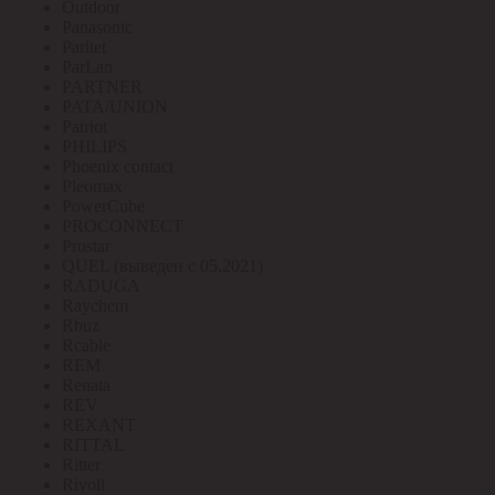
Outdoor
Panasonic
Paritet
ParLan
PARTNER
PATA/UNION
Patriot
PHILIPS
Phoenix contact
Pleomax
PowerCube
PROCONNECT
Prostar
QUEL (выведен с 05.2021)
RADUGA
Raychem
Rbuz
Rcable
REM
Renata
REV
REXANT
RITTAL
Ritter
Rivoli