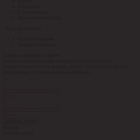
ЮАИЗ
я.Практик
я.Электрощит
Ярославский кабель
По всем товарам
По всем товарам
Товары в наличии
Поиск нескольких товаров
Добавьте номенклатуры (каждую с новой строчки).
Укажите количество в штуках, метрах, квадратных метрах,
килограммах, упаковках или комплектах.
1
2
Добавить строку
Фильтр:
По всем кодам